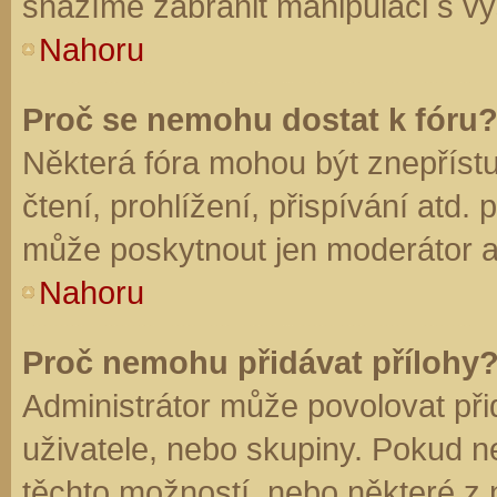
snažíme zabránit manipulaci s vý
Nahoru
Proč se nemohu dostat k fóru
Některá fóra mohou být znepříst
čtení, prohlížení, přispívání atd. 
může poskytnout jen moderátor a a
Nahoru
Proč nemohu přidávat přílohy
Administrátor může povolovat přid
uživatele, nebo skupiny. Pokud 
těchto možností, nebo některé z n