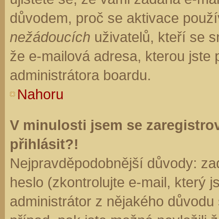
důvodem, proč se aktivace použí
nežádoucích
uživatelů, kteří se s
že e-mailová adresa, kterou jste p
administrátora boardu.
Nahoru
V minulosti jsem se zaregistr
přihlásit?!
Nejpravděpodobnější důvody: zad
heslo (zkontrolujte e-mail, který j
administrátor z nějakého důvodu 