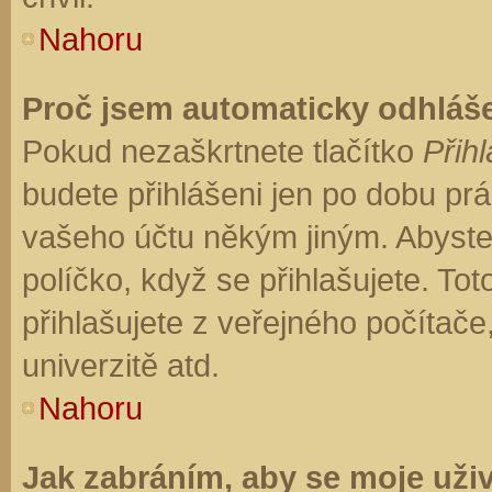
Nahoru
Proč jsem automaticky odhláš
Pokud nezaškrtnete tlačítko
Přihl
budete přihlášeni jen po dobu prá
vašeho účtu někým jiným. Abyste z
políčko, když se přihlašujete. T
přihlašujete z veřejného počítače
univerzitě atd.
Nahoru
Jak zabráním, aby se moje uži