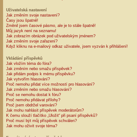
Uživatelská nastavení
Jak změním svoje nastavení?
Časy jsou špatně!
Změnil jsem časové pásmo, ale je to stále špatně!
Můj jazyk není na seznamu!
Jak zobrazím obrázek pod uživatelským jménem?
Jak změním svoje zařazení?
Když kliknu na e-mailový odkaz uživatele, jsem vyzván k přihlášení!
Vkládání příspěvků
Jak vložím téma do fóra?
Jak změním nebo smažu příspěvek?
Jak přidám podpis k mému příspěvku?
Jak vytvořím hlasování?
Proč nemohu přidat více možností pro hlasování?
Jak změním nebo smažu hlasování?
Proč se nemohu dostat k fóru?
Proč nemohu přidávat přílohy?
Proč jsem obdržel varování?
Jak mohu nahlásit příspěvek moderátorům?
K čemu slouží tlačítko „Uložit“ při psaní příspěvků?
Proč musí být můj příspěvek schválen?
Jak mohu oživit svoje téma?