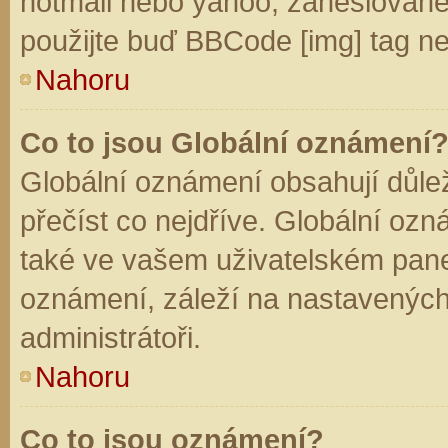
hotmail nebo yahoo, zaheslované
použijte buď BBCode [img] tag ne
Nahoru
Co to jsou Globální oznámení
Globální oznámení obsahují důleži
přečíst co nejdříve. Globální oz
také ve vašem uživatelském panelu
oznámení, záleží na nastavených
administrátoři.
Nahoru
Co to jsou oznámení?