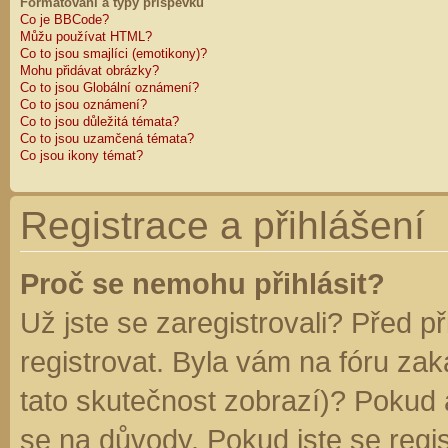
Formátování a typy příspěvků
Co je BBCode?
Můžu používat HTML?
Co to jsou smajlíci (emotikony)?
Mohu přidávat obrázky?
Co to jsou Globální oznámení?
Co to jsou oznámení?
Co to jsou důležitá témata?
Co to jsou uzamčená témata?
Co jsou ikony témat?
Registrace a přihlášení
Proč se nemohu přihlásit?
Už jste se zaregistrovali? Před p
registrovat. Byla vám na fóru za
tato skutečnost zobrazí)? Pokud a
se na důvody. Pokud jste se regist