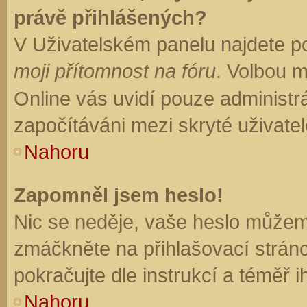
právě přihlášených?
V Uživatelském panelu najdete p
moji přítomnost na fóru
. Volbou 
Online vás uvidí pouze administrá
započítáváni mezi skryté uživatel
Nahoru
Zapomněl jsem heslo!
Nic se neděje, vaše heslo můžem
zmáčkněte na přihlašovací stránc
pokračujte dle instrukcí a téměř i
Nahoru