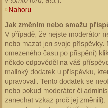
v tomto fóru, atd.
).
Nahoru
Jak změním nebo smažu přísp
V případě, že nejste moderátor n
nebo mazat jen svoje příspěvky. 
omezeného času po přispění) klik
někdo odpověděl na váš příspěve
malinký dodatek u příspěvku, kter
upravovali. Tento dodatek se neo
nebo pokud moderátor či administr
zanechat vzkaz proč jej změnili)