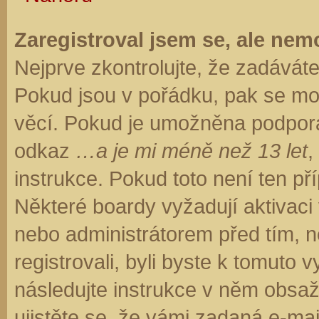
Zaregistroval jsem se, ale nemo
Nejprve zkontrolujte, že zadávát
Pokud jsou v pořádku, pak se moh
věcí. Pokud je umožněna podpora C
odkaz
…a je mi méně než 13 let
,
instrukce. Pokud toto není ten př
Některé boardy vyžadují aktivaci
nebo administrátorem před tím, ne
registrovali, byli byste k tomuto
následujte instrukce v něm obsaže
ujistěte se, že vámi zadaná e-ma