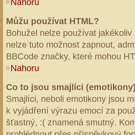
Nahoru
Můžu používat HTML?
Bohužel nelze používat jakékoliv
nelze tuto možnost zapnout, admi
BBCode značky, které mohou HT
Nahoru
Co to jsou smajlíci (emotikony
Smajlíci, neboli emotikony jsou m
k vyjádření výrazu emocí za použ
šťastný, :( znamená smutný. Kom
prohlédnout přes příspěvkový for