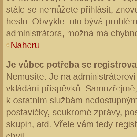
stále se nemůžete přihlásit, znov
heslo. Obvykle toto bývá problém
administrátora, možná má chybné
Nahoru
Je vůbec potřeba se registrova
Nemusíte. Je na administrátorovi f
vkládání příspěvků. Samozřejmě,
k ostatním službám nedostupným
postavičky, soukromé zprávy, posí
skupin, atd. Vřele vám tedy regis
chvil.