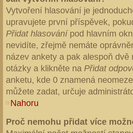
Vytvoření hlasování je jednoduch
upravujete první příspěvek, pokud
Přidat hlasování
pod hlavním okn
nevidíte, zřejmě nemáte oprávněn
název ankety a pak alespoň dvě
otázky a klikněte na
Přidat odpo
anketu, kde 0 znamená neomezen
můžete zadat, určuje administrát
Nahoru
Proč nemohu přidat více možno