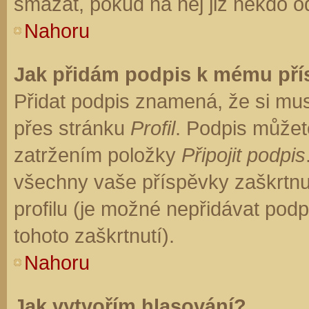
smazat, pokud na něj již někdo o
Nahoru
Jak přidám podpis k mému př
Přidat podpis znamená, že si musí
přes stránku
Profil
. Podpis můžet
zatržením položky
Připojit podpis
všechny vaše příspěvky zaškrtnu
profilu (je možné nepřidávat po
tohoto zaškrtnutí).
Nahoru
Jak vytvořím hlasování?