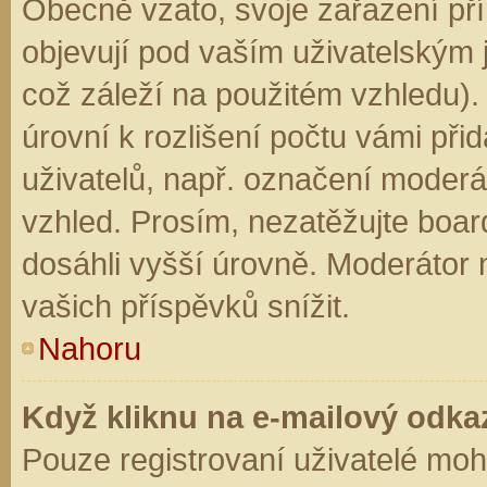
Obecně vzato, svoje zařazení př
objevují pod vaším uživatelským
což záleží na použitém vzhledu).
úrovní k rozlišení počtu vámi přid
uživatelů, např. označení moderá
vzhled. Prosím, nezatěžujte boar
dosáhli vyšší úrovně. Moderátor
vašich příspěvků snížit.
Nahoru
Když kliknu na e-mailový odkaz
Pouze registrovaní uživatelé moh