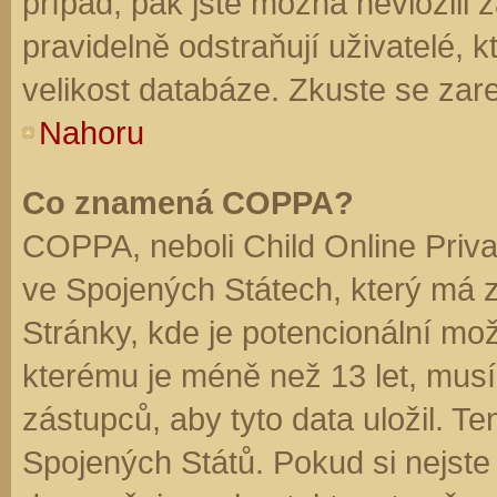
případ, pak jste možná nevložili 
pravidelně odstraňují uživatelé, k
velikost databáze. Zkuste se zare
Nahoru
Co znamená COPPA?
COPPA, neboli Child Online Priva
ve Spojených Státech, který má z
Stránky, kde je potencionální mož
kterému je méně než 13 let, mus
zástupců, aby tyto data uložil. Te
Spojených Států. Pokud si nejste jis