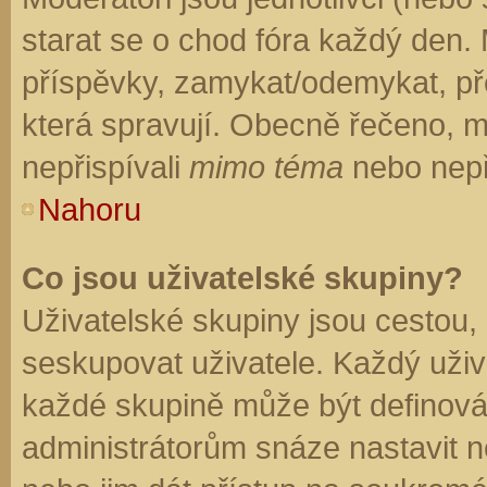
starat se o chod fóra každý den.
příspěvky, zamykat/odemykat, př
která spravují. Obecně řečeno, mo
nepřispívali
mimo téma
nebo nepři
Nahoru
Co jsou uživatelské skupiny?
Uživatelské skupiny jsou cestou,
seskupovat uživatele. Každý uživa
každé skupině může být definován
administrátorům snáze nastavit n