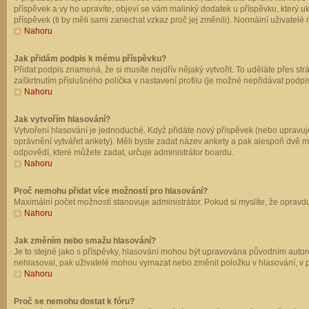
příspěvek a vy ho upravíte, objeví se vám malinký dodatek u příspěvku, který u
příspěvek (ti by měli sami zanechat vzkaz proč jej změnili). Normální uživate
Nahoru
Jak přidám podpis k mému příspěvku?
Přidat podpis znamená, že si musíte nejdřív nějaký vytvořit. To uděláte přes st
zaškrtnutím příslušného políčka v nastavení profilu (je možné nepřidávat podp
Nahoru
Jak vytvořím hlasování?
Vytvoření hlasování je jednoduché. Když přidáte nový příspěvek (nebo upravuje
oprávnění vytvářet ankety). Měli byste zadat název ankety a pak alespoň dvě 
odpovědí, které můžete zadat, určuje administrátor boardu.
Nahoru
Proč nemohu přidat více možností pro hlasování?
Maximální počet možností stanovuje administrátor. Pokud si myslíte, že opravdu
Nahoru
Jak změním nebo smažu hlasování?
Je to stejné jako s příspěvky, hlasování mohou být upravována původním autor
nehlasoval, pak uživatelé mohou vymazat nebo změnit položku v hlasování, v př
Nahoru
Proč se nemohu dostat k fóru?