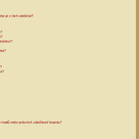
bo je z nich odebírat?
h?
ů?
tránku!?
ata?
i?
ra?
mailů nebo právních záležitostí boardu?