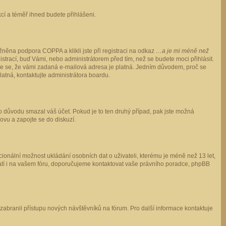
ukcí a téměř ihned budete přihlášeni.
něna podpora COPPA a klikli jste při registraci na odkaz
…a je mi méně než
istrací, buď Vámi, nebo administrátorem před tím, než se budete moci přihlásit.
stěte se, že vámi zadaná e-mailová adresa je platná. Jedním důvodem, proč se
 platná, kontaktujte administrátora boardu.
ho důvodu smazal váš účet. Pokud je to ten druhý případ, pak jste možná
novu a zapojte se do diskuzí.
cionální možnost ukládání osobních dat o uživateli, kterému je méně než 13 let,
o platí i na vašem fóru, doporučujeme kontaktovat vaše právního poradce, phpBB
y zabranil přístupu nových návštěvníků na fórum. Pro další informace kontaktuje