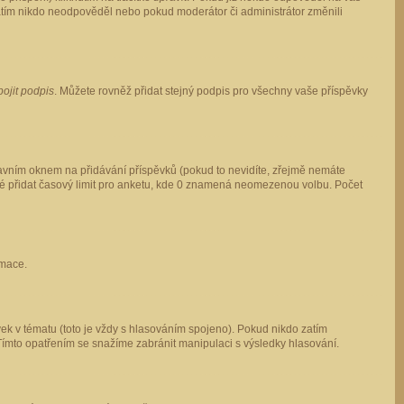
 zatím nikdo neodpověděl nebo pokud moderátor či administrátor změnili
pojit podpis
. Můžete rovněž přidat stejný podpis pro všechny vaše příspěvky
vním oknem na přidávání příspěvků (pokud to nevidíte, zřejmě nemáte
ké přidat časový limit pro anketu, kde 0 znamená neomezenou volbu. Počet
rmace.
ek v tématu (toto je vždy s hlasováním spojeno). Pokud nikdo zatím
Tímto opatřením se snažíme zabránit manipulaci s výsledky hlasování.