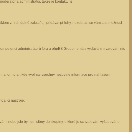
oderátor a administrátor, takže je kontaktujte.
které z nich úplně zabraňují přidávat přílohy, nezobrazí se vám tato možnost
 v kompetenci administrátorů fóra a phpBB Group nemá s vydáváním varování nic
e na formulář, kde vyplníte všechny nezbytné informace pro nahlášení
dající nástroje.
ání, nebo jste byli umístěny do skupiny, u které je schvalování vyžadováno.