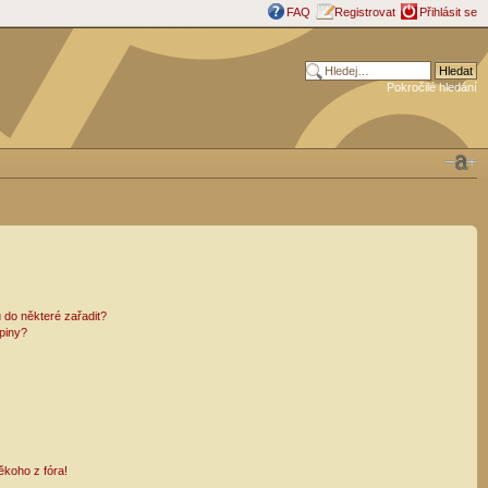
FAQ
Registrovat
Přihlásit se
Pokročilé hledání
 do některé zařadit?
piny?
ěkoho z fóra!