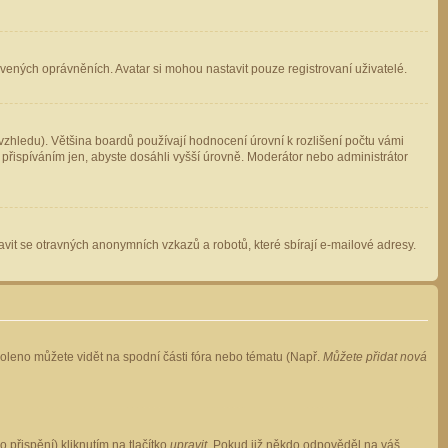
avených oprávněních. Avatar si mohou nastavit pouze registrovaní uživatelé.
zhledu). Většina boardů používají hodnocení úrovní k rozlišení počtu vámi
 přispíváním jen, abyste dosáhli vyšší úrovně. Moderátor nebo administrátor
vit se otravných anonymních vzkazů a robotů, které sbírají e-mailové adresy.
voleno můžete vidět na spodní části fóra nebo tématu (Např.
Můžete přidat nová
přispění) kliknutím na tlačítko
upravit
. Pokud již někdo odpověděl na váš