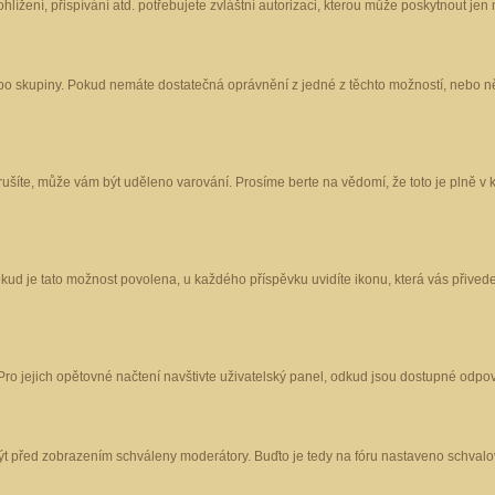
ížení, přispívání atd. potřebujete zvláštní autorizaci, kterou může poskytnout jen m
nebo skupiny. Pokud nemáte dostatečná oprávnění z jedné z těchto možností, nebo ně
porušíte, může vám být uděleno varování. Prosíme berte na vědomí, že toto je plně
okud je tato možnost povolena, u každého příspěvku uvidíte ikonu, která vás přived
o jejich opětovné načtení navštivte uživatelský panel, odkud jsou dostupné odpoví
být před zobrazením schváleny moderátory. Buďto je tedy na fóru nastaveno schvalov