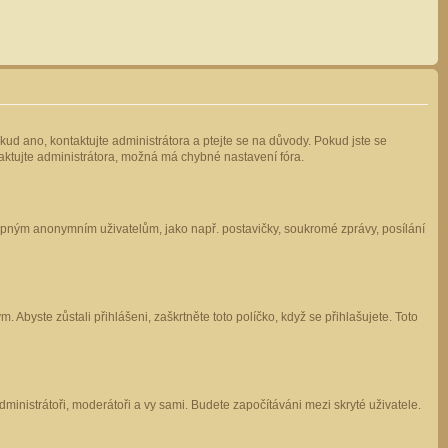
kud ano, kontaktujte administrátora a ptejte se na důvody. Pokud jste se
ntaktujte administrátora, možná má chybné nastavení fóra.
stupným anonymním uživatelům, jako např. postavičky, soukromé zprávy, posílání
 Abyste zůstali přihlášeni, zaškrtněte toto políčko, když se přihlašujete. Toto
administrátoři, moderátoři a vy sami. Budete započítáváni mezi skryté uživatele.