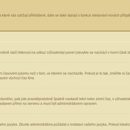
 které vás udržují přihlášené, dále se také starají o funkce sledování nových pří
změně stačí kliknout na odkaz
Uživatelský panel
(obvykle se nachází v horní části 
ém časovém pásmu než v tom, ve kterém se nacházíte. Pokud je to tak, změňte si ča
azen výchozí čas fóra.
ho správného, pak jste pravděpodobně špatně nastavili letní nebo zimní čas, v uživ
staven přímo na serveru a musí být administrátorem opraven.
šeho jazyka. Zkuste administrátora požádat o instalaci vašeho jazyka. Pokud lokaliz