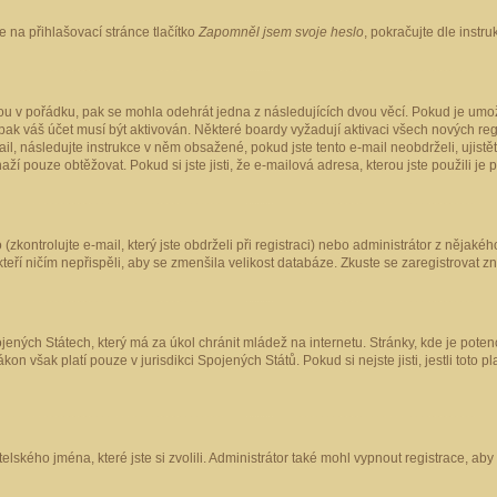
 na přihlašovací stránce tlačítko
Zapomněl jsem svoje heslo
, pokračujte dle instr
ou v pořádku, pak se mohla odehrát jedna z následujících dvou věcí. Pokud je umož
pak váš účet musí být aktivován. Některé boardy vyžadují aktivaci všech nových reg
-mail, následujte instrukce v něm obsažené, pokud jste tento e-mail neobdrželi, uji
naží pouze obtěžovat. Pokud si jste jisti, že e-mailová adresa, kterou jste použili je
kontrolujte e-mail, který jste obdrželi při registraci) nebo administrátor z nějaké
 kteří ničím nepřispěli, aby se zmenšila velikost databáze. Zkuste se zaregistrovat z
ených Státech, který má za úkol chránit mládež na internetu. Stránky, kde je poten
kon však platí pouze v jurisdikci Spojených Států. Pokud si nejste jisti, jestli tot
elského jména, které jste si zvolili. Administrátor také mohl vypnout registrace, ab