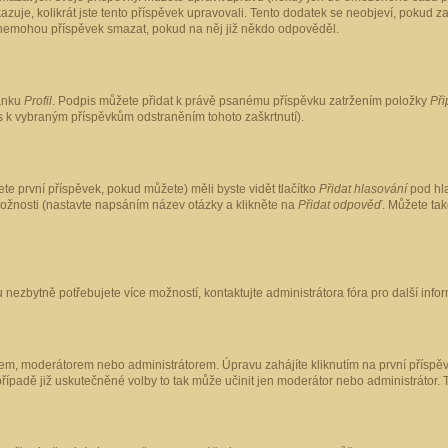
kazuje, kolikrát jste tento příspěvek upravovali. Tento dodatek se neobjeví, pokud
lé nemohou příspěvek smazat, pokud na něj již někdo odpověděl.
ránku
Profil
. Podpis můžete přidat k právě psanému příspěvku zatržením položky
Při
is k vybraným příspěvkům odstraněním tohoto zaškrtnutí).
te první příspěvek, pokud můžete) měli byste vidět tlačítko
Přidat hlasování
pod hla
možnosti (nastavte napsáním název otázky a klikněte na
Přidat odpověď
. Můžete ta
 nezbytně potřebujete více možností, kontaktujte administrátora fóra pro další info
em, moderátorem nebo administrátorem. Úpravu zahájíte kliknutím na první příspěv
ípadě již uskutečněné volby to tak může učinit jen moderátor nebo administrátor. 