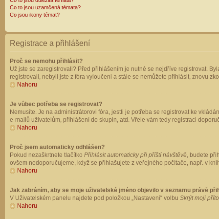
Co to jsou důležitá témata?
Co to jsou uzamčená témata?
Co jsou ikony témat?
Registrace a přihlášení
Proč se nemohu přihlásit?
Už jste se zaregistrovali? Před přihlášením je nutné se nejdříve registrovat. B
registrovali, nebyli jste z fóra vyloučeni a stále se nemůžete přihlásit, znovu
Nahoru
Je vůbec potřeba se registrovat?
Nemusíte. Je na administrátorovi fóra, jestli je potřeba se registrovat ke vk
e-mailů uživatelům, přihlášení do skupin, atd. Vřele vám tedy registraci doporu
Nahoru
Proč jsem automaticky odhlášen?
Pokud nezaškrtnete tlačítko
Přihlásit automaticky při příští návštěvě
, budete při
ovšem nedoporučujeme, když se přihlašujete z veřejného počítače, např. v knih
Nahoru
Jak zabráním, aby se moje uživatelské jméno objevilo v seznamu právě př
V Uživatelském panelu najdete pod položkou „Nastavení“ volbu
Skrýt moji přít
Nahoru