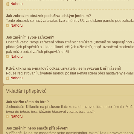
Nahoru
Jak zobrazím obrázek pod uživatelským jménem?
Tento obrázek se nazývá avatar. Lze změnit v Uživatelském panelu pod záložkou 
Nahoru
Jak změním svoje zařazení?
Obecně vzato, svoje zařazení přímo změnit nemůžete (úrovně se objevují pod v
přidaných příspěvků a k identifikaci určitých uživatelů, např. označení moderá
pak může počet vašich příspěvků snížit.
Nahoru
Když kliknu na e-mailový odkaz uživatele, jsem vyzván k přihlášení!
Pouze registrovaní uživatelé mohou posílat e-mail lidem přes nastavený e-mailo
Nahoru
Vkládání příspěvků
Jak vložím téma do fóra?
Jednoduše. Klikněte na příslušné tlačítko na obrazovce fóra nebo tématu. Možn
téma do tohoto fóra, Můžete hlasovat v tomto fóru, atd.
).
Nahoru
Jak změním nebo smažu příspěvek?
V případě, že nejste moderátor nebo administrátor, tak můžete upravovat nebo 