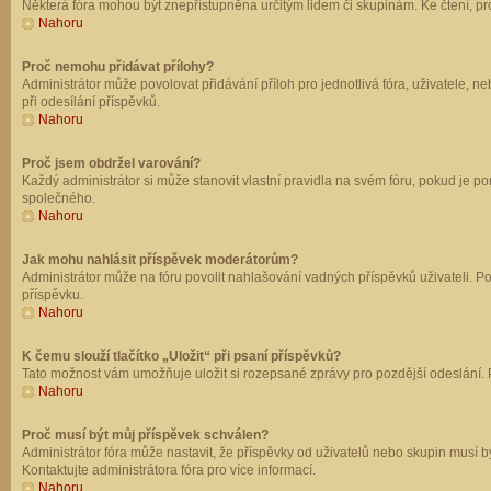
Některá fóra mohou být znepřístupněna určitým lidem či skupinám. Ke čtení, prohl
Nahoru
Proč nemohu přidávat přílohy?
Administrátor může povolovat přidávání příloh pro jednotlivá fóra, uživatele, 
při odesílání příspěvků.
Nahoru
Proč jsem obdržel varování?
Každý administrátor si může stanovit vlastní pravidla na svém fóru, pokud je 
společného.
Nahoru
Jak mohu nahlásit příspěvek moderátorům?
Administrátor může na fóru povolit nahlašování vadných příspěvků uživateli. P
příspěvku.
Nahoru
K čemu slouží tlačítko „Uložit“ při psaní příspěvků?
Tato možnost vám umožňuje uložit si rozepsané zprávy pro pozdější odeslání. Pr
Nahoru
Proč musí být můj příspěvek schválen?
Administrátor fóra může nastavit, že příspěvky od uživatelů nebo skupin musí 
Kontaktujte administrátora fóra pro více informací.
Nahoru