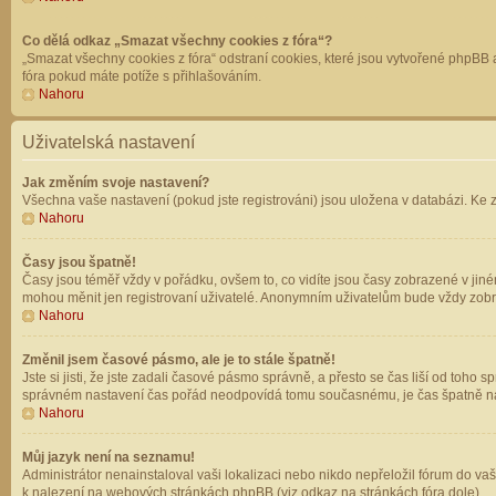
Co dělá odkaz „Smazat všechny cookies z fóra“?
„Smazat všechny cookies z fóra“ odstraní cookies, které jsou vytvořené phpBB a
fóra pokud máte potíže s přihlašováním.
Nahoru
Uživatelská nastavení
Jak změním svoje nastavení?
Všechna vaše nastavení (pokud jste registrováni) jsou uložena v databázi. Ke 
Nahoru
Časy jsou špatně!
Časy jsou téměř vždy v pořádku, ovšem to, co vidíte jsou časy zobrazené v jin
mohou měnit jen registrovaní uživatelé. Anonymním uživatelům bude vždy zobr
Nahoru
Změnil jsem časové pásmo, ale je to stále špatně!
Jste si jisti, že jste zadali časové pásmo správně, a přesto se čas liší od to
správném nastavení čas pořád neodpovídá tomu současnému, je čas špatně na
Nahoru
Můj jazyk není na seznamu!
Administrátor nenainstaloval vaši lokalizaci nebo nikdo nepřeložil fórum do va
k nalezení na webových stránkách phpBB (viz odkaz na stránkách fóra dole).