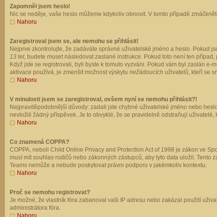
Zapomněl jsem heslo!
Nic se neděje, vaše heslo můžeme kdykoliv obnovit. V tomto případě zmáčkněte
Nahoru
Zaregistroval jsem se, ale nemohu se přihlásit!
Nejprve zkontrolujte, že zadáváte správné uživatelské jméno a heslo. Pokud js
13 let
, budete muset následovat zaslané instrukce. Pokud toto není ten případ, 
Když jste se registrovali, byli byste k tomuto vyzváni. Pokud vám byl zaslán e
aktivace používá, je zmenšit možnost výskytu
nežádoucích
uživatelů, kteří se s
Nahoru
V minulosti jsem se zaregistroval, ovšem nyní se nemohu přihlásit?!
Nejpravděpodobnější důvody: zadali jste chybné uživatelské jméno nebo heslo (z
nevložili žádný příspěvek. Je to obvyklé, že se pravidelně odstraňují uživatelé,
Nahoru
Co znamená COPPA?
COPPA, neboli Child Online Privacy and Protection Act of 1998 je zákon ve Spoj
musí mít souhlas rodičů nebo zákonných zástupců, aby tyto data uložil. Tento zá
Teams nemůže a nebude poskytovat právni podporu v jakémkoliv kontextu.
Nahoru
Proč se nemohu registrovat?
Je možné, že vlastník fóra zabanoval vaši IP adresu nebo zakázal použití uživat
administrátora fóra.
Nahoru