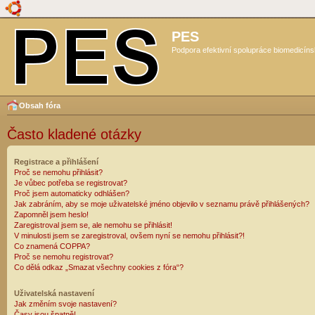
PES
Podpora efektivní spolupráce biomedicíns
Obsah fóra
Často kladené otázky
Registrace a přihlášení
Proč se nemohu přihlásit?
Je vůbec potřeba se registrovat?
Proč jsem automaticky odhlášen?
Jak zabráním, aby se moje uživatelské jméno objevilo v seznamu právě přihlášených?
Zapomněl jsem heslo!
Zaregistroval jsem se, ale nemohu se přihlásit!
V minulosti jsem se zaregistroval, ovšem nyní se nemohu přihlásit?!
Co znamená COPPA?
Proč se nemohu registrovat?
Co dělá odkaz „Smazat všechny cookies z fóra“?
Uživatelská nastavení
Jak změním svoje nastavení?
Časy jsou špatně!