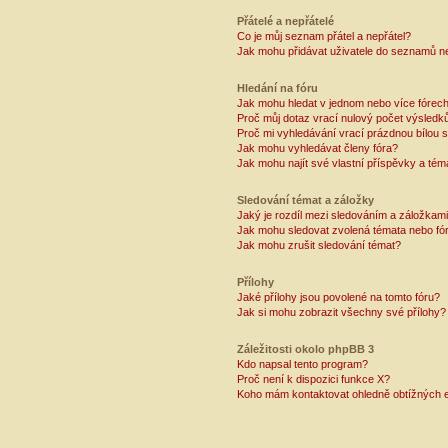
Přátelé a nepřátelé
Co je můj seznam přátel a nepřátel?
Jak mohu přidávat uživatele do seznamů ne
Hledání na fóru
Jak mohu hledat v jednom nebo více fórec
Proč můj dotaz vrací nulový počet výsledk
Proč mi vyhledávání vrací prázdnou bílou s
Jak mohu vyhledávat členy fóra?
Jak mohu najít své vlastní příspěvky a tém
Sledování témat a záložky
Jaký je rozdíl mezi sledováním a záložkam
Jak mohu sledovat zvolená témata nebo fó
Jak mohu zrušit sledování témat?
Přílohy
Jaké přílohy jsou povolené na tomto fóru?
Jak si mohu zobrazit všechny své přílohy?
Záležitosti okolo phpBB 3
Kdo napsal tento program?
Proč není k dispozici funkce X?
Koho mám kontaktovat ohledně obtížných e-