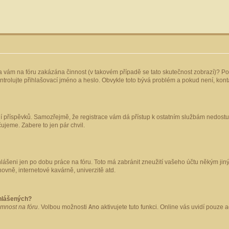
yla vám na fóru zakázána činnost (v takovém případě se tato skutečnost zobrazí)? Po
 zkontrolujte přihlašovací jméno a heslo. Obvykle toto bývá problém a pokud není, ko
ládání příspěvků. Samozřejmě, že registrace vám dá přístup k ostatním službám nedo
čujeme. Zabere to jen pár chvil.
hlášeni jen po dobu práce na fóru. Toto má zabránit zneužití vašeho účtu někým jiným.
ovně, internetové kavárně, univerzitě atd.
ihlášených?
omnost na fóru
. Volbou možnosti
Ano
aktivujete tuto funkci. Online vás uvidí pouze 