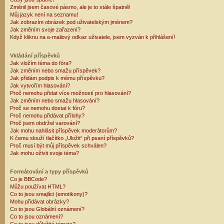
Změnil jsem časové pásmo, ale je to stále špatně!
Můj jazyk není na seznamu!
Jak zobrazím obrázek pod uživatelským jménem?
Jak změním svoje zařazení?
Když kliknu na e-mailový odkaz uživatele, jsem vyzván k přihlášení!
Vkládání příspěvků
Jak vložím téma do fóra?
Jak změním nebo smažu příspěvek?
Jak přidám podpis k mému příspěvku?
Jak vytvořím hlasování?
Proč nemohu přidat více možností pro hlasování?
Jak změním nebo smažu hlasování?
Proč se nemohu dostat k fóru?
Proč nemohu přidávat přílohy?
Proč jsem obdržel varování?
Jak mohu nahlásit příspěvek moderátorům?
K čemu slouží tlačítko „Uložit“ při psaní příspěvků?
Proč musí být můj příspěvek schválen?
Jak mohu oživit svoje téma?
Formátování a typy příspěvků
Co je BBCode?
Můžu používat HTML?
Co to jsou smajlíci (emotikony)?
Mohu přidávat obrázky?
Co to jsou Globální oznámení?
Co to jsou oznámení?