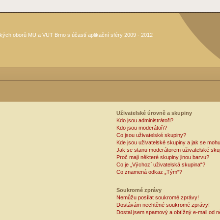
kých oborů MU a VUT Brno s účastí aplikační sféry 2009 - 2012
Uživatelské úrovně a skupiny
Kdo jsou administrátoři?
Kdo jsou moderátoři?
Co jsou uživatelské skupiny?
Kde jsou uživatelské skupiny a jak se mohu
Jak se stanu moderátorem uživatelské sku
Proč mají některé skupiny jinou barvu?
Co je „Výchozí uživatelská skupina“?
Co znamená odkaz „Tým“?
Soukromé zprávy
Nemůžu posílat soukromé zprávy!
Dostávám nechtěné soukromé zprávy!
Dostal jsem spamový a obtížný e-mail od n