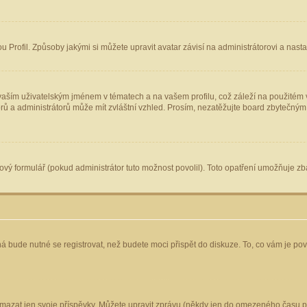
Profil. Způsoby jakými si můžete upravit avatar závisí na administrátorovi a nast
aším uživatelským jménem v tématech a na vašem profilu, což záleží na použitém v
torů a administrátorů může mít zvláštní vzhled. Prosím, nezatěžujte board zbytečným
vý formulář (pokud administrátor tuto možnost povolil). Toto opatření umožňuje zba
á bude nutné se registrovat, než budete moci přispět do diskuze. To, co vám je po
mazat jen svoje příspěvky. Můžete upravit zprávu (někdy jen do omezeného času po 