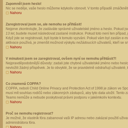
Zapomněl jsem heslo!
Nic se neděje, vaše heslo můžeme kdykoliv obnovit. V tomto případě zmáčkněte
Nahoru
Zaregistroval jsem se, ale nemohu se přihlásit!
Nejprve zkontrolujte, že zadáváte správné uživatelské jméno a heslo. Pokud js
13 let
, budete muset následovat zaslané instrukce. Pokud toto není ten případ, 
Když jste se registrovali, byli byste k tomuto vyzváni. Pokud vám byl zaslán e
aktivace používá, je zmenšit možnost výskytu
nežádoucích
uživatelů, kteří se s
Nahoru
V minulosti jsem se zaregistroval, ovšem nyní se nemohu přihlásit?!
Nejpravděpodobnější důvody: zadali jste chybné uživatelské jméno nebo heslo (z
nevložili žádný příspěvek. Je to obvyklé, že se pravidelně odstraňují uživatelé,
Nahoru
Co znamená COPPA?
COPPA, neboli Child Online Privacy and Protection Act of 1998 je zákon ve Spoj
musí mít souhlas rodičů nebo zákonných zástupců, aby tyto data uložil. Tento zá
Teams nemůže a nebude poskytovat právni podporu v jakémkoliv kontextu.
Nahoru
Proč se nemohu registrovat?
Je možné, že vlastník fóra zabanoval vaši IP adresu nebo zakázal použití uživat
administrátora fóra.
Nahoru