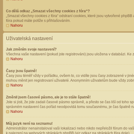
Co dělá odkaz „Smazat všechny cookies z fóra“?
„Smazat všechny cookies z fóra“ odstraní cookies, které jsou vytvořené phpBB a
fóra pokud máte potíže s přihlašováním.
Nahoru
Uživatelská nastavení
Jak změním svoje nastavení?
Všechna vaše nastavení (pokud jste registrováni) jsou uložena v databázi. Ke 
Nahoru
Časy jsou špatně!
Časy jsou téměř vždy v pořádku, ovšem to, co vidíte jsou časy zobrazené v jin
mohou měnit jen registrovaní uživatelé. Anonymním uživatelům bude vždy zobr
Nahoru
Změnil jsem časové pásmo, ale je to stále špatně!
Jste si jisti, že jste zadali časové pásmo správně, a přesto se čas liší od to
správném nastavení čas pořád neodpovídá tomu současnému, je čas špatně na
Nahoru
Můj jazyk není na seznamu!
Administrátor nenainstaloval vaši lokalizaci nebo nikdo nepřeložil fórum do va
k nalezení na webových stránkách phpBB (viz odkaz na stránkách fóra dole).