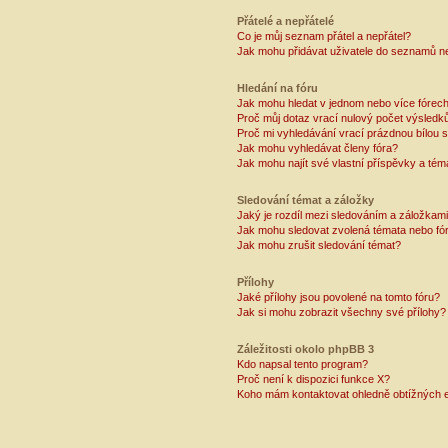
Přátelé a nepřátelé
Co je můj seznam přátel a nepřátel?
Jak mohu přidávat uživatele do seznamů ne
Hledání na fóru
Jak mohu hledat v jednom nebo více fórec
Proč můj dotaz vrací nulový počet výsledk
Proč mi vyhledávání vrací prázdnou bílou s
Jak mohu vyhledávat členy fóra?
Jak mohu najít své vlastní příspěvky a tém
Sledování témat a záložky
Jaký je rozdíl mezi sledováním a záložkam
Jak mohu sledovat zvolená témata nebo fó
Jak mohu zrušit sledování témat?
Přílohy
Jaké přílohy jsou povolené na tomto fóru?
Jak si mohu zobrazit všechny své přílohy?
Záležitosti okolo phpBB 3
Kdo napsal tento program?
Proč není k dispozici funkce X?
Koho mám kontaktovat ohledně obtížných e-