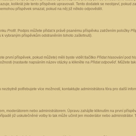
kazuje, kolikrát jste tento příspěvek upravovali. Tento dodatek se neobjeví, pokud
lé nemohou příspěvek smazat, pokud na něj již někdo odpověděl.
ránku
Profil
. Podpis můžete přidat k právě psanému příspěvku zatržením položky
Při
is k vybraným příspěvkům odstraněním tohoto zaškrtnutí).
te první příspěvek, pokud můžete) měli byste vidět tlačítko
Přidat hlasování
pod hla
možnosti (nastavte napsáním název otázky a klikněte na
Přidat odpověď
. Můžete ta
 nezbytně potřebujete více možností, kontaktujte administrátora fóra pro další info
em, moderátorem nebo administrátorem. Úpravu zahájíte kliknutím na první příspěv
ípadě již uskutečněné volby to tak může učinit jen moderátor nebo administrátor. 