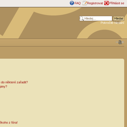
FAQ
Registrovat
Přihlásit se
Pokročilé hledání
 do některé zařadit?
piny?
ěkoho z fóra!