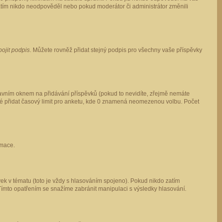
 zatím nikdo neodpověděl nebo pokud moderátor či administrátor změnili
pojit podpis
. Můžete rovněž přidat stejný podpis pro všechny vaše příspěvky
vním oknem na přidávání příspěvků (pokud to nevidíte, zřejmě nemáte
ké přidat časový limit pro anketu, kde 0 znamená neomezenou volbu. Počet
rmace.
ek v tématu (toto je vždy s hlasováním spojeno). Pokud nikdo zatím
Tímto opatřením se snažíme zabránit manipulaci s výsledky hlasování.