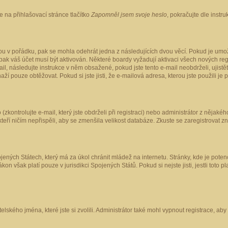
 na přihlašovací stránce tlačítko
Zapomněl jsem svoje heslo
, pokračujte dle instr
ou v pořádku, pak se mohla odehrát jedna z následujících dvou věcí. Pokud je umož
pak váš účet musí být aktivován. Některé boardy vyžadují aktivaci všech nových reg
-mail, následujte instrukce v něm obsažené, pokud jste tento e-mail neobdrželi, uji
naží pouze obtěžovat. Pokud si jste jisti, že e-mailová adresa, kterou jste použili je
kontrolujte e-mail, který jste obdrželi při registraci) nebo administrátor z nějaké
 kteří ničím nepřispěli, aby se zmenšila velikost databáze. Zkuste se zaregistrovat z
ených Státech, který má za úkol chránit mládež na internetu. Stránky, kde je poten
kon však platí pouze v jurisdikci Spojených Států. Pokud si nejste jisti, jestli tot
elského jména, které jste si zvolili. Administrátor také mohl vypnout registrace, ab