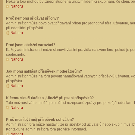
Některá fóra mohou být znepřístupněna určitým lidem či skupinám. Ke čtení, prohl
Nahoru
Proč nemohu přidávat přílohy?
Administrátor může povolovat přidávání příloh pro jednotlivá fóra, uživatele, 
při odesílání příspěvků.
Nahoru
Proč jsem obdržel varování?
Každý administrátor si může stanovit vlastní pravidla na svém fóru, pokud je 
společného.
Nahoru
Jak mohu nahlásit příspěvek moderátorům?
Administrátor může na fóru povolit nahlašování vadných příspěvků uživateli. P
příspěvku.
Nahoru
K čemu slouží tlačítko „Uložit“ při psaní příspěvků?
Tato možnost vám umožňuje uložit si rozepsané zprávy pro pozdější odeslání. Pr
Nahoru
Proč musí být můj příspěvek schválen?
Administrátor fóra může nastavit, že příspěvky od uživatelů nebo skupin musí 
Kontaktujte administrátora fóra pro více informací.
Nahoru