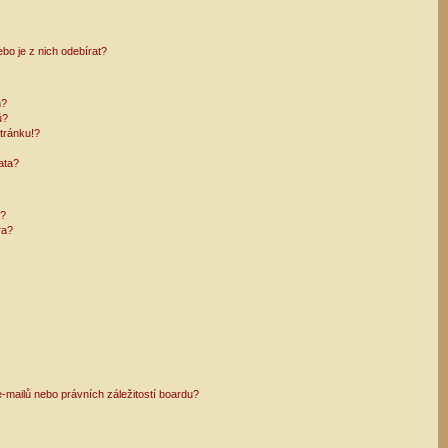
bo je z nich odebírat?
h?
ů?
tránku!?
ata?
i?
ra?
mailů nebo právních záležitostí boardu?