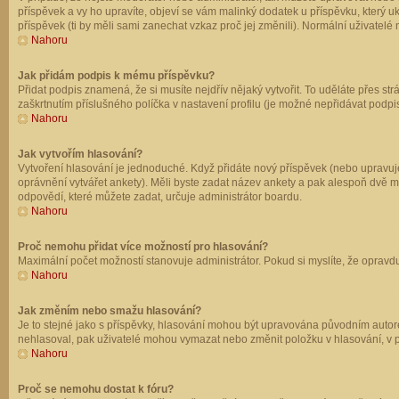
příspěvek a vy ho upravíte, objeví se vám malinký dodatek u příspěvku, který u
příspěvek (ti by měli sami zanechat vzkaz proč jej změnili). Normální uživate
Nahoru
Jak přidám podpis k mému příspěvku?
Přidat podpis znamená, že si musíte nejdřív nějaký vytvořit. To uděláte přes st
zaškrtnutím příslušného políčka v nastavení profilu (je možné nepřidávat podp
Nahoru
Jak vytvořím hlasování?
Vytvoření hlasování je jednoduché. Když přidáte nový příspěvek (nebo upravuje
oprávnění vytvářet ankety). Měli byste zadat název ankety a pak alespoň dvě 
odpovědí, které můžete zadat, určuje administrátor boardu.
Nahoru
Proč nemohu přidat více možností pro hlasování?
Maximální počet možností stanovuje administrátor. Pokud si myslíte, že opravdu
Nahoru
Jak změním nebo smažu hlasování?
Je to stejné jako s příspěvky, hlasování mohou být upravována původním autor
nehlasoval, pak uživatelé mohou vymazat nebo změnit položku v hlasování, v př
Nahoru
Proč se nemohu dostat k fóru?