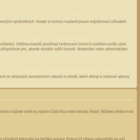
avených oprávněních. Avatar si mohou nastavit pouze registrovaní uživatelé.
zhledu). Většina boardů používají hodnocení úrovní k rozlišení počtu vámi
 přispíváním jen, abyste dosáhli vyšší úrovně. Moderátor nebo administrátor
vit se otravných anonymních vzkazů a robotů, které sbírají e-mailové adresy.
voleno můžete vidět na spodní části fóra nebo tématu (Např.
Můžete přidat nová
přispění) kliknutím na tlačítko
upravit
. Pokud již někdo odpověděl na váš