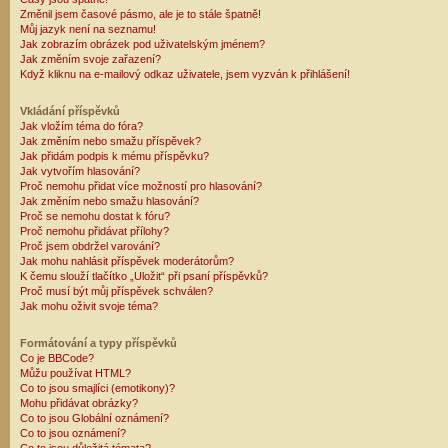
Změnil jsem časové pásmo, ale je to stále špatně!
Můj jazyk není na seznamu!
Jak zobrazím obrázek pod uživatelským jménem?
Jak změním svoje zařazení?
Když kliknu na e-mailový odkaz uživatele, jsem vyzván k přihlášení!
Vkládání příspěvků
Jak vložím téma do fóra?
Jak změním nebo smažu příspěvek?
Jak přidám podpis k mému příspěvku?
Jak vytvořím hlasování?
Proč nemohu přidat více možností pro hlasování?
Jak změním nebo smažu hlasování?
Proč se nemohu dostat k fóru?
Proč nemohu přidávat přílohy?
Proč jsem obdržel varování?
Jak mohu nahlásit příspěvek moderátorům?
K čemu slouží tlačítko „Uložit“ při psaní příspěvků?
Proč musí být můj příspěvek schválen?
Jak mohu oživit svoje téma?
Formátování a typy příspěvků
Co je BBCode?
Můžu používat HTML?
Co to jsou smajlíci (emotikony)?
Mohu přidávat obrázky?
Co to jsou Globální oznámení?
Co to jsou oznámení?