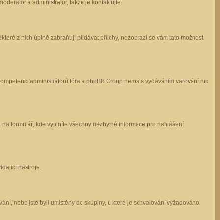
oderátor a administrátor, takže je kontaktujte.
které z nich úplně zabraňují přidávat přílohy, nezobrazí se vám tato možnost
 v kompetenci administrátorů fóra a phpBB Group nemá s vydáváním varování nic
e na formulář, kde vyplníte všechny nezbytné informace pro nahlášení
dající nástroje.
ání, nebo jste byli umístěny do skupiny, u které je schvalování vyžadováno.