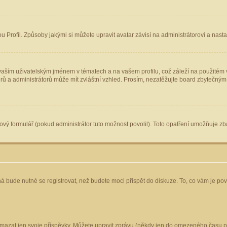
Profil. Způsoby jakými si můžete upravit avatar závisí na administrátorovi a nast
aším uživatelským jménem v tématech a na vašem profilu, což záleží na použitém v
torů a administrátorů může mít zvláštní vzhled. Prosím, nezatěžujte board zbytečným
vý formulář (pokud administrátor tuto možnost povolil). Toto opatření umožňuje zba
á bude nutné se registrovat, než budete moci přispět do diskuze. To, co vám je po
mazat jen svoje příspěvky. Můžete upravit zprávu (někdy jen do omezeného času po 