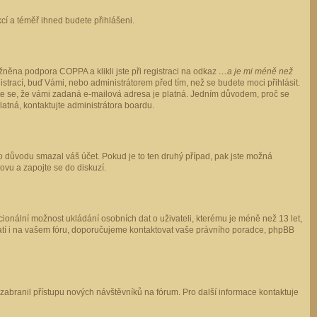
ukcí a téměř ihned budete přihlášeni.
něna podpora COPPA a klikli jste při registraci na odkaz
…a je mi méně než
istrací, buď Vámi, nebo administrátorem před tím, než se budete moci přihlásit.
stěte se, že vámi zadaná e-mailová adresa je platná. Jedním důvodem, proč se
 platná, kontaktujte administrátora boardu.
ho důvodu smazal váš účet. Pokud je to ten druhý případ, pak jste možná
novu a zapojte se do diskuzí.
cionální možnost ukládání osobních dat o uživateli, kterému je méně než 13 let,
o platí i na vašem fóru, doporučujeme kontaktovat vaše právního poradce, phpBB
y zabranil přístupu nových návštěvníků na fórum. Pro další informace kontaktuje