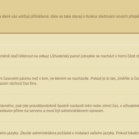
 které vás udržují přihlášené, dále se také starají o funkce sledování nových pří
změně stačí kliknout na odkaz
Uživatelský panel
(obvykle se nachází v horní části 
ém časovém pásmu než v tom, ve kterém se nacházíte. Pokud je to tak, změňte si ča
azen výchozí čas fóra.
ho správného, pak jste pravděpodobně špatně nastavili letní nebo zimní čas, v uživ
staven přímo na serveru a musí být administrátorem opraven.
šeho jazyka. Zkuste administrátora požádat o instalaci vašeho jazyka. Pokud lokaliz