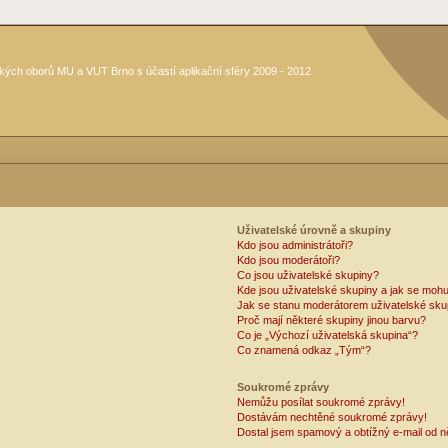
kých oborů MU a VUT Brno s účastí aplikační sféry 2009 - 2012
Uživatelské úrovně a skupiny
Kdo jsou administrátoři?
Kdo jsou moderátoři?
Co jsou uživatelské skupiny?
Kde jsou uživatelské skupiny a jak se mohu
Jak se stanu moderátorem uživatelské sku
Proč mají některé skupiny jinou barvu?
Co je „Výchozí uživatelská skupina“?
Co znamená odkaz „Tým“?
Soukromé zprávy
Nemůžu posílat soukromé zprávy!
Dostávám nechtěné soukromé zprávy!
Dostal jsem spamový a obtížný e-mail od n