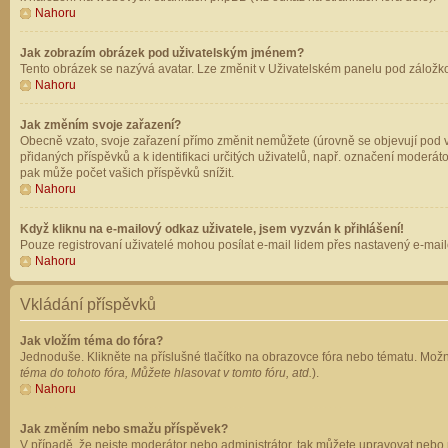
Nahoru
Jak zobrazím obrázek pod uživatelským jménem?
Tento obrázek se nazývá avatar. Lze změnit v Uživatelském panelu pod záložkou 
Nahoru
Jak změním svoje zařazení?
Obecně vzato, svoje zařazení přímo změnit nemůžete (úrovně se objevují pod v
přidaných příspěvků a k identifikaci určitých uživatelů, např. označení moderá
pak může počet vašich příspěvků snížit.
Nahoru
Když kliknu na e-mailový odkaz uživatele, jsem vyzván k přihlášení!
Pouze registrovaní uživatelé mohou posílat e-mail lidem přes nastavený e-mailo
Nahoru
Vkládání příspěvků
Jak vložím téma do fóra?
Jednoduše. Klikněte na příslušné tlačítko na obrazovce fóra nebo tématu. Možn
téma do tohoto fóra, Můžete hlasovat v tomto fóru, atd.
).
Nahoru
Jak změním nebo smažu příspěvek?
V případě, že nejste moderátor nebo administrátor, tak můžete upravovat nebo 