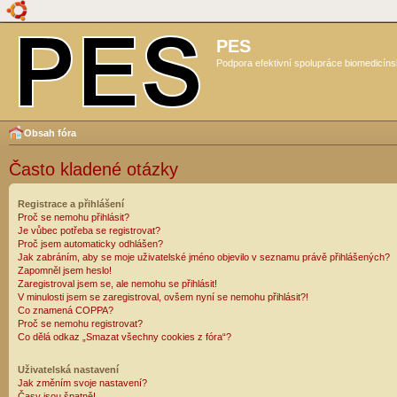
PES
Podpora efektivní spolupráce biomedicíns
Obsah fóra
Často kladené otázky
Registrace a přihlášení
Proč se nemohu přihlásit?
Je vůbec potřeba se registrovat?
Proč jsem automaticky odhlášen?
Jak zabráním, aby se moje uživatelské jméno objevilo v seznamu právě přihlášených?
Zapomněl jsem heslo!
Zaregistroval jsem se, ale nemohu se přihlásit!
V minulosti jsem se zaregistroval, ovšem nyní se nemohu přihlásit?!
Co znamená COPPA?
Proč se nemohu registrovat?
Co dělá odkaz „Smazat všechny cookies z fóra“?
Uživatelská nastavení
Jak změním svoje nastavení?
Časy jsou špatně!