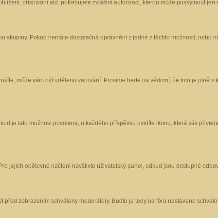
ížení, přispívání atd. potřebujete zvláštní autorizaci, kterou může poskytnout jen m
nebo skupiny. Pokud nemáte dostatečná oprávnění z jedné z těchto možností, nebo ně
porušíte, může vám být uděleno varování. Prosíme berte na vědomí, že toto je plně
okud je tato možnost povolena, u každého příspěvku uvidíte ikonu, která vás přived
o jejich opětovné načtení navštivte uživatelský panel, odkud jsou dostupné odpoví
být před zobrazením schváleny moderátory. Buďto je tedy na fóru nastaveno schvalov