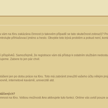
yla vám na fóru zakázána činnost (v takovém případě se tato skutečnost zobrazí)? Po
 zkontrolujte přihlašovací jméno a heslo. Obvykle toto bývá problém a pokud není, ko
ládání příspěvků. Samozřejmě, že registrace vám dá přístup k ostatním službám nedo
čujeme. Zabere to jen pár chvil.
hlášeni jen po dobu práce na fóru. Toto má zabránit zneužití vašeho účtu někým jiným.
ovně, internetové kavárně, univerzitě atd.
ihlášených?
omnost na fóru
. Volbou možnosti
Ano
aktivujete tuto funkci. Online vás uvidí pouze 