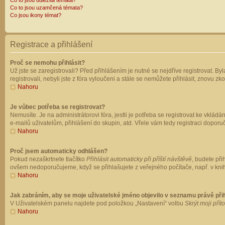
Co to jsou důležitá témata?
Co to jsou uzamčená témata?
Co jsou ikony témat?
Registrace a přihlášení
Proč se nemohu přihlásit?
Už jste se zaregistrovali? Před přihlášením je nutné se nejdříve registrovat. B
registrovali, nebyli jste z fóra vyloučeni a stále se nemůžete přihlásit, znovu
Nahoru
Je vůbec potřeba se registrovat?
Nemusíte. Je na administrátorovi fóra, jestli je potřeba se registrovat ke vk
e-mailů uživatelům, přihlášení do skupin, atd. Vřele vám tedy registraci doporu
Nahoru
Proč jsem automaticky odhlášen?
Pokud nezaškrtnete tlačítko
Přihlásit automaticky při příští návštěvě
, budete při
ovšem nedoporučujeme, když se přihlašujete z veřejného počítače, např. v knih
Nahoru
Jak zabráním, aby se moje uživatelské jméno objevilo v seznamu právě př
V Uživatelském panelu najdete pod položkou „Nastavení“ volbu
Skrýt moji přít
Nahoru