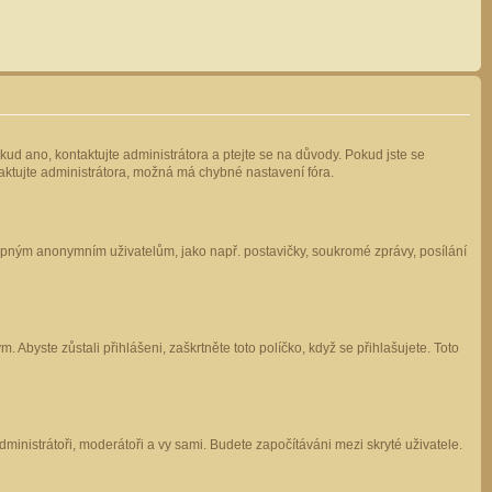
kud ano, kontaktujte administrátora a ptejte se na důvody. Pokud jste se
ntaktujte administrátora, možná má chybné nastavení fóra.
stupným anonymním uživatelům, jako např. postavičky, soukromé zprávy, posílání
 Abyste zůstali přihlášeni, zaškrtněte toto políčko, když se přihlašujete. Toto
administrátoři, moderátoři a vy sami. Budete započítáváni mezi skryté uživatele.