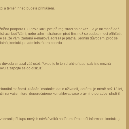
ukcí a téměř ihned budete přihlášeni.
něna podpora COPPA a klikli jste při registraci na odkaz
…a je mi méně než
istrací, buď Vámi, nebo administrátorem před tím, než se budete moci přihlásit.
stěte se, že vámi zadaná e-mailová adresa je platná. Jedním důvodem, proč se
 platná, kontaktujte administrátora boardu.
ho důvodu smazal váš účet. Pokud je to ten druhý případ, pak jste možná
novu a zapojte se do diskuzí.
cionální možnost ukládání osobních dat o uživateli, kterému je méně než 13 let,
o platí i na vašem fóru, doporučujeme kontaktovat vaše právního poradce, phpBB
y zabranil přístupu nových návštěvníků na fórum. Pro další informace kontaktuje