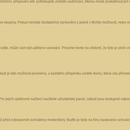
ížení, přispívání atd. potřebujete zvláštní autorizaci, kterou může poskytnout jen m
nebo skupiny. Pokud nemáte dostatečná oprávnění z jedné z těchto možností, nebo ně
porušíte, může vám být uděleno varování. Prosíme berte na vědomí, že toto je plně
okud je tato možnost povolena, u každého příspěvku uvidíte ikonu, která vás přived
o jejich opětovné načtení navštivte uživatelský panel, odkud jsou dostupné odpoví
být před zobrazením schváleny moderátory. Buďto je tedy na fóru nastaveno schvalov