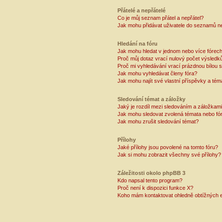
Přátelé a nepřátelé
Co je můj seznam přátel a nepřátel?
Jak mohu přidávat uživatele do seznamů ne
Hledání na fóru
Jak mohu hledat v jednom nebo více fórec
Proč můj dotaz vrací nulový počet výsledk
Proč mi vyhledávání vrací prázdnou bílou s
Jak mohu vyhledávat členy fóra?
Jak mohu najít své vlastní příspěvky a tém
Sledování témat a záložky
Jaký je rozdíl mezi sledováním a záložkam
Jak mohu sledovat zvolená témata nebo fó
Jak mohu zrušit sledování témat?
Přílohy
Jaké přílohy jsou povolené na tomto fóru?
Jak si mohu zobrazit všechny své přílohy?
Záležitosti okolo phpBB 3
Kdo napsal tento program?
Proč není k dispozici funkce X?
Koho mám kontaktovat ohledně obtížných e-