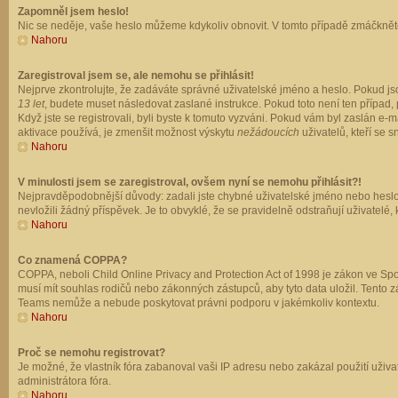
Zapomněl jsem heslo!
Nic se neděje, vaše heslo můžeme kdykoliv obnovit. V tomto případě zmáčkněte
Nahoru
Zaregistroval jsem se, ale nemohu se přihlásit!
Nejprve zkontrolujte, že zadáváte správné uživatelské jméno a heslo. Pokud js
13 let
, budete muset následovat zaslané instrukce. Pokud toto není ten případ, 
Když jste se registrovali, byli byste k tomuto vyzváni. Pokud vám byl zaslán e
aktivace používá, je zmenšit možnost výskytu
nežádoucích
uživatelů, kteří se s
Nahoru
V minulosti jsem se zaregistroval, ovšem nyní se nemohu přihlásit?!
Nejpravděpodobnější důvody: zadali jste chybné uživatelské jméno nebo heslo (z
nevložili žádný příspěvek. Je to obvyklé, že se pravidelně odstraňují uživatelé,
Nahoru
Co znamená COPPA?
COPPA, neboli Child Online Privacy and Protection Act of 1998 je zákon ve Spoj
musí mít souhlas rodičů nebo zákonných zástupců, aby tyto data uložil. Tento zá
Teams nemůže a nebude poskytovat právni podporu v jakémkoliv kontextu.
Nahoru
Proč se nemohu registrovat?
Je možné, že vlastník fóra zabanoval vaši IP adresu nebo zakázal použití uživat
administrátora fóra.
Nahoru