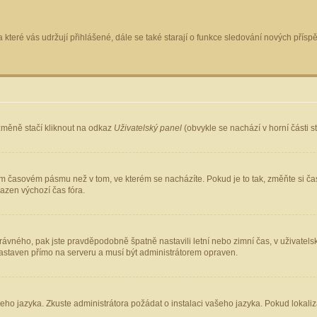
 které vás udržují přihlášené, dále se také starají o funkce sledování nových pří
změně stačí kliknout na odkaz
Uživatelský panel
(obvykle se nachází v horní části 
ém časovém pásmu než v tom, ve kterém se nacházíte. Pokud je to tak, změňte si ča
azen výchozí čas fóra.
ho správného, pak jste pravděpodobně špatně nastavili letní nebo zimní čas, v uživ
staven přímo na serveru a musí být administrátorem opraven.
šeho jazyka. Zkuste administrátora požádat o instalaci vašeho jazyka. Pokud lokaliz