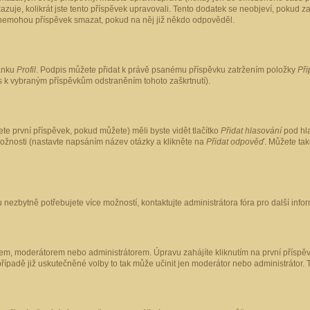
kazuje, kolikrát jste tento příspěvek upravovali. Tento dodatek se neobjeví, pokud
lé nemohou příspěvek smazat, pokud na něj již někdo odpověděl.
ránku
Profil
. Podpis můžete přidat k právě psanému příspěvku zatržením položky
Při
is k vybraným příspěvkům odstraněním tohoto zaškrtnutí).
te první příspěvek, pokud můžete) měli byste vidět tlačítko
Přidat hlasování
pod hla
možnosti (nastavte napsáním název otázky a klikněte na
Přidat odpověď
. Můžete ta
 nezbytně potřebujete více možností, kontaktujte administrátora fóra pro další info
em, moderátorem nebo administrátorem. Úpravu zahájíte kliknutím na první příspěv
ípadě již uskutečněné volby to tak může učinit jen moderátor nebo administrátor. 