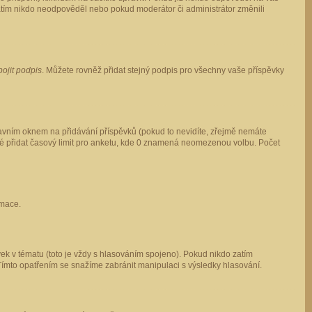
 zatím nikdo neodpověděl nebo pokud moderátor či administrátor změnili
pojit podpis
. Můžete rovněž přidat stejný podpis pro všechny vaše příspěvky
vním oknem na přidávání příspěvků (pokud to nevidíte, zřejmě nemáte
ké přidat časový limit pro anketu, kde 0 znamená neomezenou volbu. Počet
rmace.
ek v tématu (toto je vždy s hlasováním spojeno). Pokud nikdo zatím
Tímto opatřením se snažíme zabránit manipulaci s výsledky hlasování.