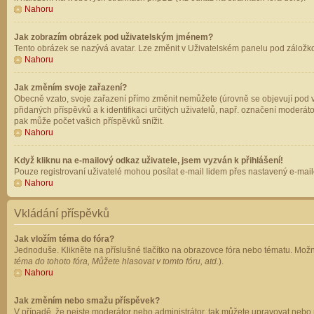
Nahoru
Jak zobrazím obrázek pod uživatelským jménem?
Tento obrázek se nazývá avatar. Lze změnit v Uživatelském panelu pod záložkou 
Nahoru
Jak změním svoje zařazení?
Obecně vzato, svoje zařazení přímo změnit nemůžete (úrovně se objevují pod v
přidaných příspěvků a k identifikaci určitých uživatelů, např. označení moderá
pak může počet vašich příspěvků snížit.
Nahoru
Když kliknu na e-mailový odkaz uživatele, jsem vyzván k přihlášení!
Pouze registrovaní uživatelé mohou posílat e-mail lidem přes nastavený e-mailo
Nahoru
Vkládání příspěvků
Jak vložím téma do fóra?
Jednoduše. Klikněte na příslušné tlačítko na obrazovce fóra nebo tématu. Možn
téma do tohoto fóra, Můžete hlasovat v tomto fóru, atd.
).
Nahoru
Jak změním nebo smažu příspěvek?
V případě, že nejste moderátor nebo administrátor, tak můžete upravovat nebo 