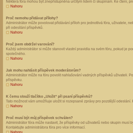
Některá fóra mohou být znepřístupněna určitým lidem či skupinám. Ke čtení, prohl
Nahoru
Proč nemohu přidávat přílohy?
Administrátor může povolovat přidávání příloh pro jednotlivá fóra, uživatele, 
při odesílání příspěvků.
Nahoru
Proč jsem obdržel varování?
Každý administrátor si může stanovit vlastní pravidla na svém fóru, pokud je 
společného.
Nahoru
Jak mohu nahlásit příspěvek moderátorům?
Administrátor může na fóru povolit nahlašování vadných příspěvků uživateli. P
příspěvku.
Nahoru
K čemu slouží tlačítko „Uložit“ při psaní příspěvků?
Tato možnost vám umožňuje uložit si rozepsané zprávy pro pozdější odeslání. Pr
Nahoru
Proč musí být můj příspěvek schválen?
Administrátor fóra může nastavit, že příspěvky od uživatelů nebo skupin musí 
Kontaktujte administrátora fóra pro více informací.
Nahoru