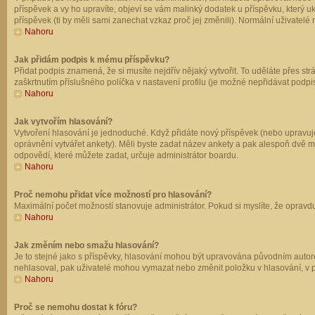
příspěvek a vy ho upravíte, objeví se vám malinký dodatek u příspěvku, který u
příspěvek (ti by měli sami zanechat vzkaz proč jej změnili). Normální uživate
Nahoru
Jak přidám podpis k mému příspěvku?
Přidat podpis znamená, že si musíte nejdřív nějaký vytvořit. To uděláte přes st
zaškrtnutím příslušného políčka v nastavení profilu (je možné nepřidávat podp
Nahoru
Jak vytvořím hlasování?
Vytvoření hlasování je jednoduché. Když přidáte nový příspěvek (nebo upravuje
oprávnění vytvářet ankety). Měli byste zadat název ankety a pak alespoň dvě 
odpovědí, které můžete zadat, určuje administrátor boardu.
Nahoru
Proč nemohu přidat více možností pro hlasování?
Maximální počet možností stanovuje administrátor. Pokud si myslíte, že opravdu
Nahoru
Jak změním nebo smažu hlasování?
Je to stejné jako s příspěvky, hlasování mohou být upravována původním autor
nehlasoval, pak uživatelé mohou vymazat nebo změnit položku v hlasování, v př
Nahoru
Proč se nemohu dostat k fóru?