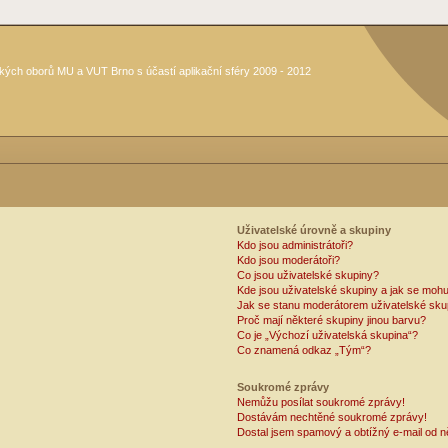
kých oborů MU a VUT Brno s účastí aplikační sféry 2009 - 2012
Uživatelské úrovně a skupiny
Kdo jsou administrátoři?
Kdo jsou moderátoři?
Co jsou uživatelské skupiny?
Kde jsou uživatelské skupiny a jak se mohu
Jak se stanu moderátorem uživatelské sku
Proč mají některé skupiny jinou barvu?
Co je „Výchozí uživatelská skupina“?
Co znamená odkaz „Tým“?
Soukromé zprávy
Nemůžu posílat soukromé zprávy!
Dostávám nechtěné soukromé zprávy!
Dostal jsem spamový a obtížný e-mail od n