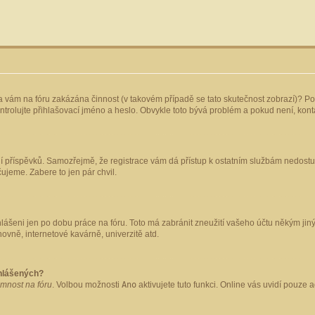
yla vám na fóru zakázána činnost (v takovém případě se tato skutečnost zobrazí)? Po
 zkontrolujte přihlašovací jméno a heslo. Obvykle toto bývá problém a pokud není, ko
ládání příspěvků. Samozřejmě, že registrace vám dá přístup k ostatním službám nedo
čujeme. Zabere to jen pár chvil.
hlášeni jen po dobu práce na fóru. Toto má zabránit zneužití vašeho účtu někým jiným.
ovně, internetové kavárně, univerzitě atd.
ihlášených?
omnost na fóru
. Volbou možnosti
Ano
aktivujete tuto funkci. Online vás uvidí pouze 