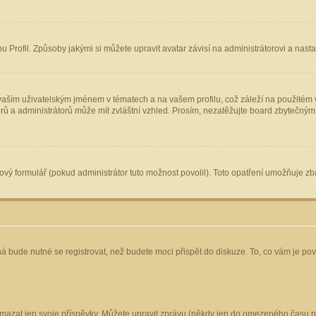
Profil. Způsoby jakými si můžete upravit avatar závisí na administrátorovi a nast
aším uživatelským jménem v tématech a na vašem profilu, což záleží na použitém v
torů a administrátorů může mít zvláštní vzhled. Prosím, nezatěžujte board zbytečným
vý formulář (pokud administrátor tuto možnost povolil). Toto opatření umožňuje zba
á bude nutné se registrovat, než budete moci přispět do diskuze. To, co vám je po
mazat jen svoje příspěvky. Můžete upravit zprávu (někdy jen do omezeného času po 