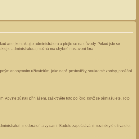
kud ano, kontaktujte administrátora a ptejte se na důvody. Pokud jste se
ntaktujte administrátora, možná má chybné nastavení fóra.
stupným anonymním uživatelům, jako např. postavičky, soukromé zprávy, posílání
 Abyste zůstali přihlášeni, zaškrtněte toto políčko, když se přihlašujete. Toto
administrátoři, moderátoři a vy sami. Budete započítáváni mezi skryté uživatele.