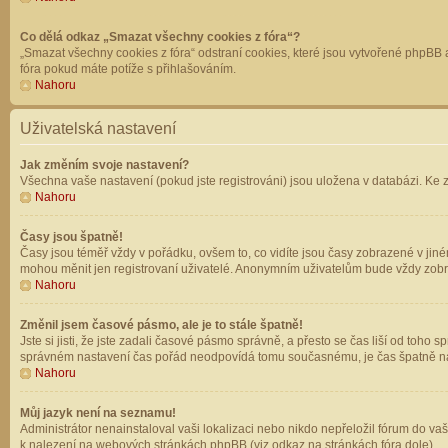
Co dělá odkaz „Smazat všechny cookies z fóra“?
„Smazat všechny cookies z fóra“ odstraní cookies, které jsou vytvořené phpBB a
fóra pokud máte potíže s přihlašováním.
Nahoru
Uživatelská nastavení
Jak změním svoje nastavení?
Všechna vaše nastavení (pokud jste registrováni) jsou uložena v databázi. Ke 
Nahoru
Časy jsou špatně!
Časy jsou téměř vždy v pořádku, ovšem to, co vidíte jsou časy zobrazené v jin
mohou měnit jen registrovaní uživatelé. Anonymním uživatelům bude vždy zobr
Nahoru
Změnil jsem časové pásmo, ale je to stále špatně!
Jste si jisti, že jste zadali časové pásmo správně, a přesto se čas liší od to
správném nastavení čas pořád neodpovídá tomu současnému, je čas špatně na
Nahoru
Můj jazyk není na seznamu!
Administrátor nenainstaloval vaši lokalizaci nebo nikdo nepřeložil fórum do va
k nalezení na webových stránkách phpBB (viz odkaz na stránkách fóra dole).