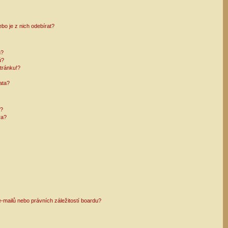
bo je z nich odebírat?
h?
ů?
tránku!?
ata?
i?
ra?
mailů nebo právních záležitostí boardu?