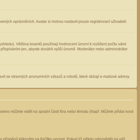
avených oprávněních. Avatar si mohou nastavit pouze registrovaní uživatelé.
zhledu). Většina boardů používají hodnocení úrovní k rozlišení počtu vámi
 přispíváním jen, abyste dosáhli vyšší úrovně. Moderátor nebo administrátor
vit se otravných anonymních vzkazů a robotů, které sbírají e-mailové adresy.
voleno můžete vidět na spodní části fóra nebo tématu (Např.
Můžete přidat nová
přispění) kliknutím na tlačítko
upravit
. Pokud již někdo odpověděl na váš