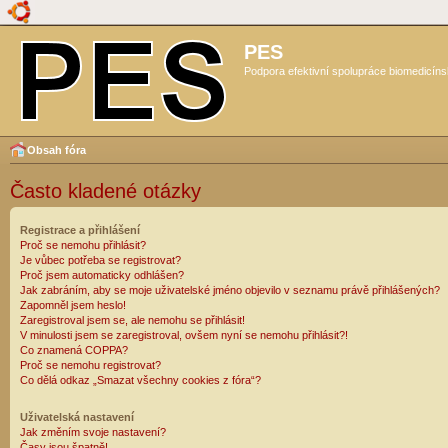
PES
Podpora efektivní spolupráce biomedicíns
Obsah fóra
Často kladené otázky
Registrace a přihlášení
Proč se nemohu přihlásit?
Je vůbec potřeba se registrovat?
Proč jsem automaticky odhlášen?
Jak zabráním, aby se moje uživatelské jméno objevilo v seznamu právě přihlášených?
Zapomněl jsem heslo!
Zaregistroval jsem se, ale nemohu se přihlásit!
V minulosti jsem se zaregistroval, ovšem nyní se nemohu přihlásit?!
Co znamená COPPA?
Proč se nemohu registrovat?
Co dělá odkaz „Smazat všechny cookies z fóra“?
Uživatelská nastavení
Jak změním svoje nastavení?
Časy jsou špatně!