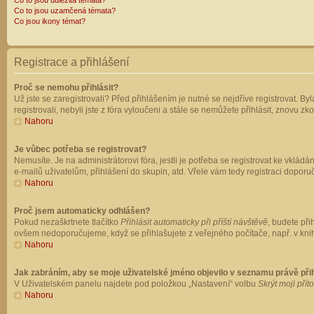
Co to jsou důležitá témata?
Co to jsou uzamčená témata?
Co jsou ikony témat?
Registrace a přihlášení
Proč se nemohu přihlásit?
Už jste se zaregistrovali? Před přihlášením je nutné se nejdříve registrovat. B
registrovali, nebyli jste z fóra vyloučeni a stále se nemůžete přihlásit, znovu
Nahoru
Je vůbec potřeba se registrovat?
Nemusíte. Je na administrátorovi fóra, jestli je potřeba se registrovat ke vk
e-mailů uživatelům, přihlášení do skupin, atd. Vřele vám tedy registraci doporu
Nahoru
Proč jsem automaticky odhlášen?
Pokud nezaškrtnete tlačítko
Přihlásit automaticky při příští návštěvě
, budete při
ovšem nedoporučujeme, když se přihlašujete z veřejného počítače, např. v knih
Nahoru
Jak zabráním, aby se moje uživatelské jméno objevilo v seznamu právě př
V Uživatelském panelu najdete pod položkou „Nastavení“ volbu
Skrýt moji přít
Nahoru