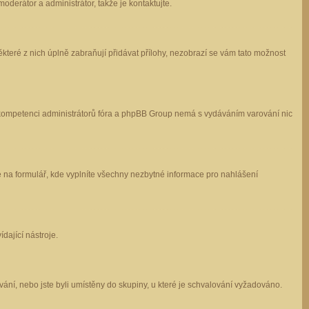
oderátor a administrátor, takže je kontaktujte.
které z nich úplně zabraňují přidávat přílohy, nezobrazí se vám tato možnost
 v kompetenci administrátorů fóra a phpBB Group nemá s vydáváním varování nic
e na formulář, kde vyplníte všechny nezbytné informace pro nahlášení
dající nástroje.
ání, nebo jste byli umístěny do skupiny, u které je schvalování vyžadováno.