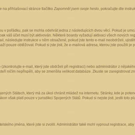
 na přihlašovací stránce tlačítko
Zapomněl jsem svoje heslo
, pokračujte dle instr
ou v pořádku, pak se mohla odehrát jedna z následujících dvou věcí. Pokud je umož
pak váš účet musí být aktivován. Některé boardy vyžadují aktivaci všech nových reg
-mail, následujte instrukce v něm obsažené, pokud jste tento e-mail neobdrželi, uji
naží pouze obtěžovat. Pokud si jste jisti, že e-mailová adresa, kterou jste použili je
kontrolujte e-mail, který jste obdrželi při registraci) nebo administrátor z nějaké
 kteří ničím nepřispěli, aby se zmenšila velikost databáze. Zkuste se zaregistrovat z
ených Státech, který má za úkol chránit mládež na internetu. Stránky, kde je poten
kon však platí pouze v jurisdikci Spojených Států. Pokud si nejste jisti, jestli tot
elského jména, které jste si zvolili. Administrátor také mohl vypnout registrace, ab