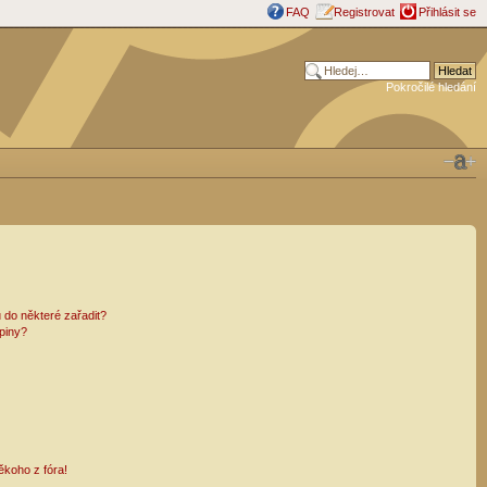
FAQ
Registrovat
Přihlásit se
Pokročilé hledání
 do některé zařadit?
piny?
ěkoho z fóra!