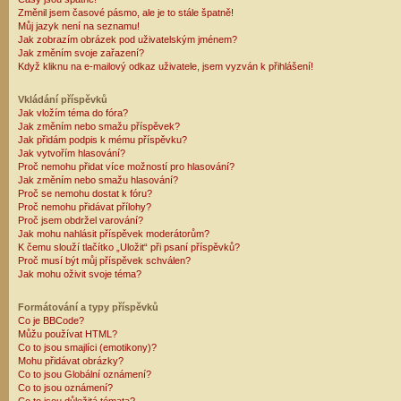
Změnil jsem časové pásmo, ale je to stále špatně!
Můj jazyk není na seznamu!
Jak zobrazím obrázek pod uživatelským jménem?
Jak změním svoje zařazení?
Když kliknu na e-mailový odkaz uživatele, jsem vyzván k přihlášení!
Vkládání příspěvků
Jak vložím téma do fóra?
Jak změním nebo smažu příspěvek?
Jak přidám podpis k mému příspěvku?
Jak vytvořím hlasování?
Proč nemohu přidat více možností pro hlasování?
Jak změním nebo smažu hlasování?
Proč se nemohu dostat k fóru?
Proč nemohu přidávat přílohy?
Proč jsem obdržel varování?
Jak mohu nahlásit příspěvek moderátorům?
K čemu slouží tlačítko „Uložit“ při psaní příspěvků?
Proč musí být můj příspěvek schválen?
Jak mohu oživit svoje téma?
Formátování a typy příspěvků
Co je BBCode?
Můžu používat HTML?
Co to jsou smajlíci (emotikony)?
Mohu přidávat obrázky?
Co to jsou Globální oznámení?
Co to jsou oznámení?