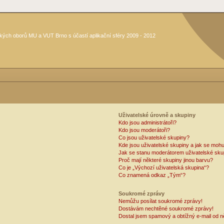
kých oborů MU a VUT Brno s účastí aplikační sféry 2009 - 2012
Uživatelské úrovně a skupiny
Kdo jsou administrátoři?
Kdo jsou moderátoři?
Co jsou uživatelské skupiny?
Kde jsou uživatelské skupiny a jak se mohu
Jak se stanu moderátorem uživatelské sku
Proč mají některé skupiny jinou barvu?
Co je „Výchozí uživatelská skupina“?
Co znamená odkaz „Tým“?
Soukromé zprávy
Nemůžu posílat soukromé zprávy!
Dostávám nechtěné soukromé zprávy!
Dostal jsem spamový a obtížný e-mail od n