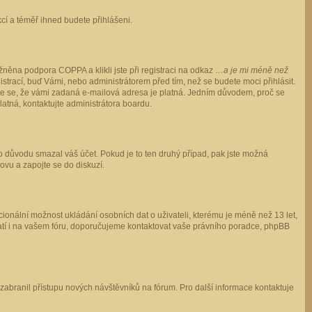
ukcí a téměř ihned budete přihlášeni.
něna podpora COPPA a klikli jste při registraci na odkaz
…a je mi méně než
istrací, buď Vámi, nebo administrátorem před tím, než se budete moci přihlásit.
stěte se, že vámi zadaná e-mailová adresa je platná. Jedním důvodem, proč se
 platná, kontaktujte administrátora boardu.
ho důvodu smazal váš účet. Pokud je to ten druhý případ, pak jste možná
novu a zapojte se do diskuzí.
cionální možnost ukládání osobních dat o uživateli, kterému je méně než 13 let,
o platí i na vašem fóru, doporučujeme kontaktovat vaše právního poradce, phpBB
y zabranil přístupu nových návštěvníků na fórum. Pro další informace kontaktuje