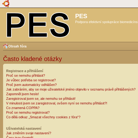
PES
Podpora efektivní spolupráce biomedicíns
Obsah fóra
Často kladené otázky
Registrace a přihlášení
Proč se nemohu přihlásit?
Je vůbec potřeba se registrovat?
Proč jsem automaticky odhlášen?
Jak zabráním, aby se moje uživatelské jméno objevilo v seznamu právě přihlášených?
Zapomněl jsem heslo!
Zaregistroval jsem se, ale nemohu se přihlásit!
V minulosti jsem se zaregistroval, ovšem nyní se nemohu přihlásit?!
Co znamená COPPA?
Proč se nemohu registrovat?
Co dělá odkaz „Smazat všechny cookies z fóra“?
Uživatelská nastavení
Jak změním svoje nastavení?
Časy jsou špatně!