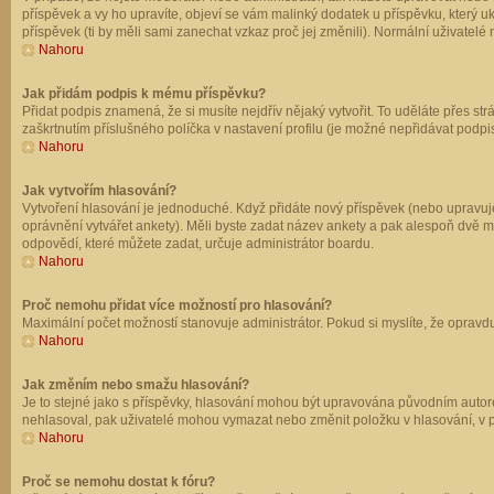
příspěvek a vy ho upravíte, objeví se vám malinký dodatek u příspěvku, který u
příspěvek (ti by měli sami zanechat vzkaz proč jej změnili). Normální uživate
Nahoru
Jak přidám podpis k mému příspěvku?
Přidat podpis znamená, že si musíte nejdřív nějaký vytvořit. To uděláte přes st
zaškrtnutím příslušného políčka v nastavení profilu (je možné nepřidávat podp
Nahoru
Jak vytvořím hlasování?
Vytvoření hlasování je jednoduché. Když přidáte nový příspěvek (nebo upravuje
oprávnění vytvářet ankety). Měli byste zadat název ankety a pak alespoň dvě 
odpovědí, které můžete zadat, určuje administrátor boardu.
Nahoru
Proč nemohu přidat více možností pro hlasování?
Maximální počet možností stanovuje administrátor. Pokud si myslíte, že opravdu
Nahoru
Jak změním nebo smažu hlasování?
Je to stejné jako s příspěvky, hlasování mohou být upravována původním autor
nehlasoval, pak uživatelé mohou vymazat nebo změnit položku v hlasování, v př
Nahoru
Proč se nemohu dostat k fóru?