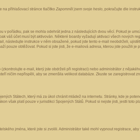
 na přihlašovací stránce tlačítko
Zapomněl jsem svoje heslo
, pokračujte dle instr
ou v pořádku, pak se mohla odehrát jedna z následujících dvou věcí. Pokud je umož
pak váš účet musí být aktivován. Některé boardy vyžadují aktivaci všech nových reg
-mail, následujte instrukce v něm obsažené, pokud jste tento e-mail neobdrželi, uji
naží pouze obtěžovat. Pokud si jste jisti, že e-mailová adresa, kterou jste použili je
kontrolujte e-mail, který jste obdrželi při registraci) nebo administrátor z nějaké
 kteří ničím nepřispěli, aby se zmenšila velikost databáze. Zkuste se zaregistrovat z
ených Státech, který má za úkol chránit mládež na internetu. Stránky, kde je poten
kon však platí pouze v jurisdikci Spojených Států. Pokud si nejste jisti, jestli tot
elského jména, které jste si zvolili. Administrátor také mohl vypnout registrace, ab