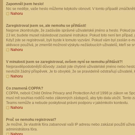
Zapomněl jsem heslo!
Nic se neděje, vaše heslo můžeme kdykoliv obnovit. V tomto případě zmáčkněte
Nahoru
Zaregistroval jsem se, ale nemohu se přihlásit!
Nejprve zkontrolujte, že zadáváte správné uživatelské jméno a heslo. Pokud js
13 let
, budete muset následovat zaslané instrukce. Pokud toto není ten případ, 
Když jste se registrovali, byli byste k tomuto vyzváni. Pokud vám byl zaslán e
aktivace používá, je zmenšit možnost výskytu
nežádoucích
uživatelů, kteří se s
Nahoru
V minulosti jsem se zaregistroval, ovšem nyní se nemohu přihlásit?!
Nejpravděpodobnější důvody: zadali jste chybné uživatelské jméno nebo heslo (z
nevložili žádný příspěvek. Je to obvyklé, že se pravidelně odstraňují uživatelé,
Nahoru
Co znamená COPPA?
COPPA, neboli Child Online Privacy and Protection Act of 1998 je zákon ve Spoj
musí mít souhlas rodičů nebo zákonných zástupců, aby tyto data uložil. Tento zá
Teams nemůže a nebude poskytovat právni podporu v jakémkoliv kontextu.
Nahoru
Proč se nemohu registrovat?
Je možné, že vlastník fóra zabanoval vaši IP adresu nebo zakázal použití uživat
administrátora fóra.
Nahoru