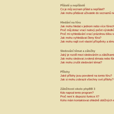
Přátelé a nepřátelé
Co je můj seznam přátel a nepřátel?
Jak mohu přidávat uživatele do seznamů ne
Hledání na fóru
Jak mohu hledat v jednom nebo více fórec
Proč můj dotaz vrací nulový počet výsledk
Proč mi vyhledávání vrací prázdnou bílou s
Jak mohu vyhledávat členy fóra?
Jak mohu najít své vlastní příspěvky a tém
Sledování témat a záložky
Jaký je rozdíl mezi sledováním a záložkam
Jak mohu sledovat zvolená témata nebo fó
Jak mohu zrušit sledování témat?
Přílohy
Jaké přílohy jsou povolené na tomto fóru?
Jak si mohu zobrazit všechny své přílohy?
Záležitosti okolo phpBB 3
Kdo napsal tento program?
Proč není k dispozici funkce X?
Koho mám kontaktovat ohledně obtížných e-