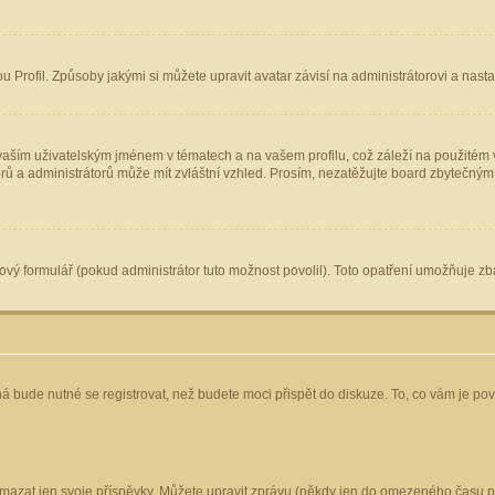
Profil. Způsoby jakými si můžete upravit avatar závisí na administrátorovi a nast
aším uživatelským jménem v tématech a na vašem profilu, což záleží na použitém v
torů a administrátorů může mít zvláštní vzhled. Prosím, nezatěžujte board zbytečným
vý formulář (pokud administrátor tuto možnost povolil). Toto opatření umožňuje zba
á bude nutné se registrovat, než budete moci přispět do diskuze. To, co vám je po
mazat jen svoje příspěvky. Můžete upravit zprávu (někdy jen do omezeného času po 