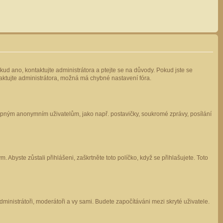
kud ano, kontaktujte administrátora a ptejte se na důvody. Pokud jste se
ntaktujte administrátora, možná má chybné nastavení fóra.
stupným anonymním uživatelům, jako např. postavičky, soukromé zprávy, posílání
 Abyste zůstali přihlášeni, zaškrtněte toto políčko, když se přihlašujete. Toto
administrátoři, moderátoři a vy sami. Budete započítáváni mezi skryté uživatele.