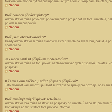
Některá fóra mohou být znepřístupněna určitým lidem či skupinám. Ke čtení, prohl
Nahoru
Proč nemohu přidávat přílohy?
Administrátor může povolovat přidávání příloh pro jednotlivá fóra, uživatele, 
při odesílání příspěvků.
Nahoru
Proč jsem obdržel varování?
Každý administrátor si může stanovit vlastní pravidla na svém fóru, pokud je 
společného.
Nahoru
Jak mohu nahlásit příspěvek moderátorům?
Administrátor může na fóru povolit nahlašování vadných příspěvků uživateli. P
příspěvku.
Nahoru
K čemu slouží tlačítko „Uložit“ při psaní příspěvků?
Tato možnost vám umožňuje uložit si rozepsané zprávy pro pozdější odeslání. Pr
Nahoru
Proč musí být můj příspěvek schválen?
Administrátor fóra může nastavit, že příspěvky od uživatelů nebo skupin musí 
Kontaktujte administrátora fóra pro více informací.
Nahoru