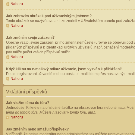
Nahoru
Jak zobrazím obrázek pod uživatelským jménem?
Tento obrázek se nazývá avatar. Lze změnit v Uživatelském panelu pod záložkou 
Nahoru
Jak změním svoje zařazení?
Obecně vzato, svoje zařazení přímo změnit nemůžete (úrovně se objevují pod v
přidaných příspěvků a k identifikaci určitých uživatelů, např. označení moderá
pak může počet vašich příspěvků snížit.
Nahoru
Když kliknu na e-mailový odkaz uživatele, jsem vyzván k přihlášení!
Pouze registrovaní uživatelé mohou posílat e-mail lidem přes nastavený e-mailo
Nahoru
Vkládání příspěvků
Jak vložím téma do fóra?
Jednoduše. Klikněte na příslušné tlačítko na obrazovce fóra nebo tématu. Možn
téma do tohoto fóra, Můžete hlasovat v tomto fóru, atd.
).
Nahoru
Jak změním nebo smažu příspěvek?
V případě, že nejste moderátor nebo administrátor, tak můžete upravovat nebo 