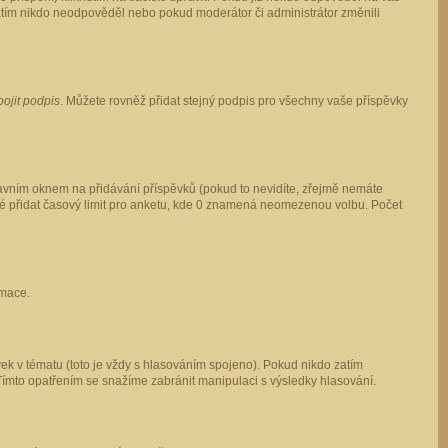
 zatím nikdo neodpověděl nebo pokud moderátor či administrátor změnili
pojit podpis
. Můžete rovněž přidat stejný podpis pro všechny vaše příspěvky
vním oknem na přidávání příspěvků (pokud to nevidíte, zřejmě nemáte
ké přidat časový limit pro anketu, kde 0 znamená neomezenou volbu. Počet
rmace.
ek v tématu (toto je vždy s hlasováním spojeno). Pokud nikdo zatím
Tímto opatřením se snažíme zabránit manipulaci s výsledky hlasování.