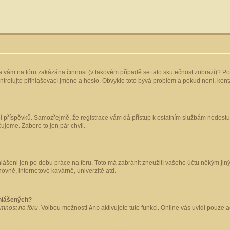
yla vám na fóru zakázána činnost (v takovém případě se tato skutečnost zobrazí)? Po
 zkontrolujte přihlašovací jméno a heslo. Obvykle toto bývá problém a pokud není, ko
ládání příspěvků. Samozřejmě, že registrace vám dá přístup k ostatním službám nedo
čujeme. Zabere to jen pár chvil.
hlášeni jen po dobu práce na fóru. Toto má zabránit zneužití vašeho účtu někým jiným.
ovně, internetové kavárně, univerzitě atd.
ihlášených?
omnost na fóru
. Volbou možnosti
Ano
aktivujete tuto funkci. Online vás uvidí pouze 