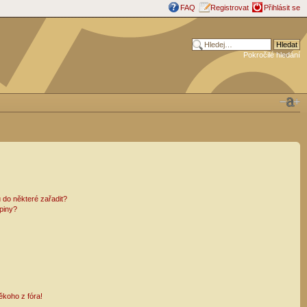
FAQ
Registrovat
Přihlásit se
Pokročilé hledání
 do některé zařadit?
piny?
ěkoho z fóra!