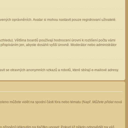
avených oprávněních. Avatar si mohou nastavit pouze registrovaní uživatelé.
zhledu). Většina boardů používají hodnocení úrovní k rozlišení počtu vámi
 přispíváním jen, abyste dosáhli vyšší úrovně. Moderátor nebo administrátor
vit se otravných anonymních vzkazů a robotů, které sbírají e-mailové adresy.
voleno můžete vidět na spodní části fóra nebo tématu (Např.
Můžete přidat nová
přispění) kliknutím na tlačítko
upravit
. Pokud již někdo odpověděl na váš