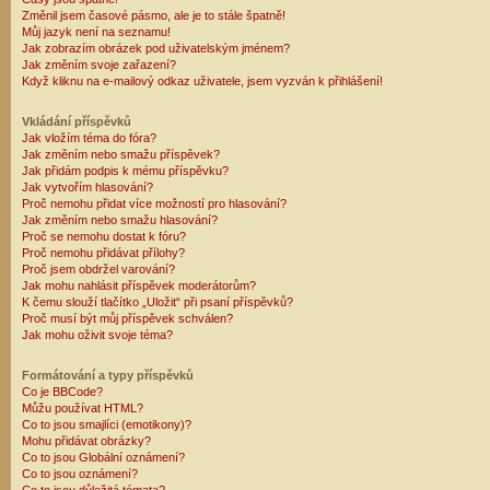
Změnil jsem časové pásmo, ale je to stále špatně!
Můj jazyk není na seznamu!
Jak zobrazím obrázek pod uživatelským jménem?
Jak změním svoje zařazení?
Když kliknu na e-mailový odkaz uživatele, jsem vyzván k přihlášení!
Vkládání příspěvků
Jak vložím téma do fóra?
Jak změním nebo smažu příspěvek?
Jak přidám podpis k mému příspěvku?
Jak vytvořím hlasování?
Proč nemohu přidat více možností pro hlasování?
Jak změním nebo smažu hlasování?
Proč se nemohu dostat k fóru?
Proč nemohu přidávat přílohy?
Proč jsem obdržel varování?
Jak mohu nahlásit příspěvek moderátorům?
K čemu slouží tlačítko „Uložit“ při psaní příspěvků?
Proč musí být můj příspěvek schválen?
Jak mohu oživit svoje téma?
Formátování a typy příspěvků
Co je BBCode?
Můžu používat HTML?
Co to jsou smajlíci (emotikony)?
Mohu přidávat obrázky?
Co to jsou Globální oznámení?
Co to jsou oznámení?