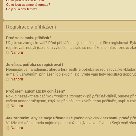
Co to jsou důležitá témata?
Co to jsou uzamčená témata?
Co jsou ikony témat?
Registrace a přihlášení
Proč se nemohu přihlásit?
Už jste se zaregistrovali? Před přihlášením je nutné se nejdříve registrovat. B
registrovali, nebyli jste z fóra vyloučeni a stále se nemůžete přihlásit, znovu
Nahoru
Je vůbec potřeba se registrovat?
Nemusíte. Je na administrátorovi fóra, jestli je potřeba se registrovat ke vk
e-mailů uživatelům, přihlášení do skupin, atd. Vřele vám tedy registraci doporu
Nahoru
Proč jsem automaticky odhlášen?
Pokud nezaškrtnete tlačítko
Přihlásit automaticky při příští návštěvě
, budete při
ovšem nedoporučujeme, když se přihlašujete z veřejného počítače, např. v knih
Nahoru
Jak zabráním, aby se moje uživatelské jméno objevilo v seznamu právě př
V Uživatelském panelu najdete pod položkou „Nastavení“ volbu
Skrýt moji přít
Nahoru