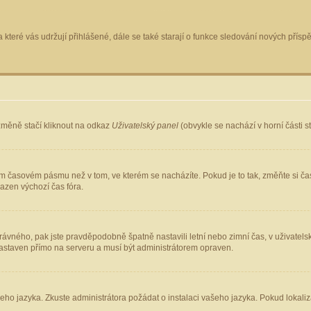
 které vás udržují přihlášené, dále se také starají o funkce sledování nových pří
změně stačí kliknout na odkaz
Uživatelský panel
(obvykle se nachází v horní části 
ém časovém pásmu než v tom, ve kterém se nacházíte. Pokud je to tak, změňte si ča
azen výchozí čas fóra.
ho správného, pak jste pravděpodobně špatně nastavili letní nebo zimní čas, v uživ
staven přímo na serveru a musí být administrátorem opraven.
šeho jazyka. Zkuste administrátora požádat o instalaci vašeho jazyka. Pokud lokaliz