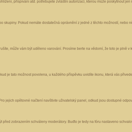
ížení, přispívání atd. potřebujete zvláštní autorizaci, kterou může poskytnout jen m
nebo skupiny. Pokud nemáte dostatečná oprávnění z jedné z těchto možností, nebo ně
porušíte, může vám být uděleno varování. Prosíme berte na vědomí, že toto je plně
okud je tato možnost povolena, u každého příspěvku uvidíte ikonu, která vás přived
o jejich opětovné načtení navštivte uživatelský panel, odkud jsou dostupné odpoví
být před zobrazením schváleny moderátory. Buďto je tedy na fóru nastaveno schvalov