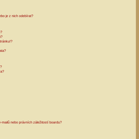
bo je z nich odebírat?
h?
ů?
tránku!?
ata?
i?
ra?
mailů nebo právních záležitostí boardu?