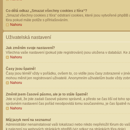
Co dělá odkaz „Smazat všechny cookies z fóra“?
„Smazat všechny cookies z fóra“ odstraní cookies, které jsou vytvořené phpBB a
fóra pokud máte potíže s přihlašováním.
Nahoru
Uživatelská nastavení
Jak změním svoje nastavení?
Všechna vaše nastavení (pokud jste registrováni) jsou uložena v databázi. Ke 
Nahoru
Časy jsou špatně!
Časy jsou téměř vždy v pořádku, ovšem to, co vidíte jsou časy zobrazené v jin
mohou měnit jen registrovaní uživatelé. Anonymním uživatelům bude vždy zobr
Nahoru
Změnil jsem časové pásmo, ale je to stále špatně!
Jste si jisti, že jste zadali časové pásmo správně, a přesto se čas liší od to
správném nastavení čas pořád neodpovídá tomu současnému, je čas špatně na
Nahoru
Můj jazyk není na seznamu!
Administrátor nenainstaloval vaši lokalizaci nebo nikdo nepřeložil fórum do va
k nalezení na webových stránkách phpBB (viz odkaz na stránkách fóra dole).