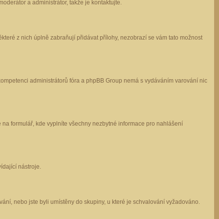
oderátor a administrátor, takže je kontaktujte.
které z nich úplně zabraňují přidávat přílohy, nezobrazí se vám tato možnost
 v kompetenci administrátorů fóra a phpBB Group nemá s vydáváním varování nic
e na formulář, kde vyplníte všechny nezbytné informace pro nahlášení
dající nástroje.
ání, nebo jste byli umístěny do skupiny, u které je schvalování vyžadováno.