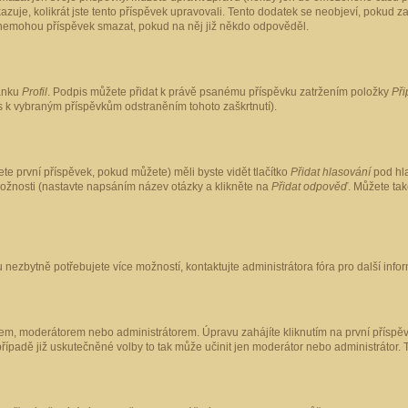
kazuje, kolikrát jste tento příspěvek upravovali. Tento dodatek se neobjeví, pokud
lé nemohou příspěvek smazat, pokud na něj již někdo odpověděl.
ránku
Profil
. Podpis můžete přidat k právě psanému příspěvku zatržením položky
Při
is k vybraným příspěvkům odstraněním tohoto zaškrtnutí).
te první příspěvek, pokud můžete) měli byste vidět tlačítko
Přidat hlasování
pod hla
možnosti (nastavte napsáním název otázky a klikněte na
Přidat odpověď
. Můžete ta
 nezbytně potřebujete více možností, kontaktujte administrátora fóra pro další info
em, moderátorem nebo administrátorem. Úpravu zahájíte kliknutím na první příspěv
ípadě již uskutečněné volby to tak může učinit jen moderátor nebo administrátor. 