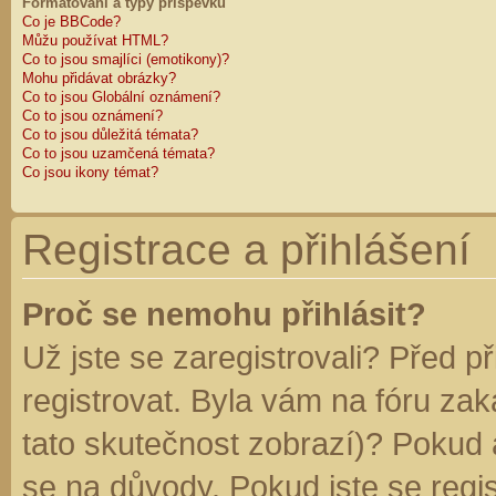
Formátování a typy příspěvků
Co je BBCode?
Můžu používat HTML?
Co to jsou smajlíci (emotikony)?
Mohu přidávat obrázky?
Co to jsou Globální oznámení?
Co to jsou oznámení?
Co to jsou důležitá témata?
Co to jsou uzamčená témata?
Co jsou ikony témat?
Registrace a přihlášení
Proč se nemohu přihlásit?
Už jste se zaregistrovali? Před p
registrovat. Byla vám na fóru za
tato skutečnost zobrazí)? Pokud a
se na důvody. Pokud jste se regist