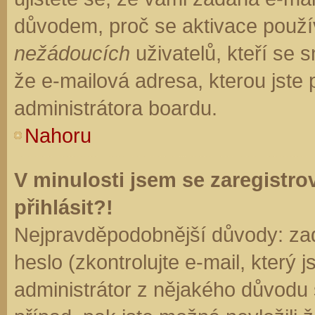
důvodem, proč se aktivace použí
nežádoucích
uživatelů, kteří se s
že e-mailová adresa, kterou jste p
administrátora boardu.
Nahoru
V minulosti jsem se zaregistr
přihlásit?!
Nejpravděpodobnější důvody: zad
heslo (zkontrolujte e-mail, který j
administrátor z nějakého důvodu 