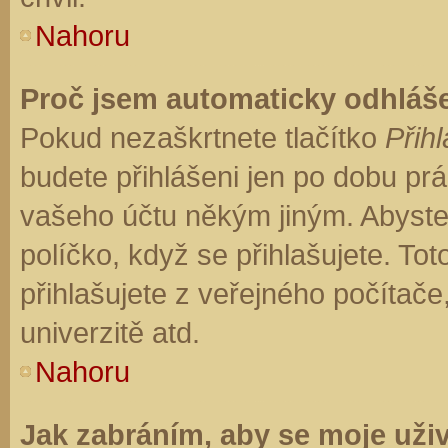
Nahoru
Proč jsem automaticky odhláš
Pokud nezaškrtnete tlačítko
Přihl
budete přihlášeni jen po dobu prá
vašeho účtu někým jiným. Abyste z
políčko, když se přihlašujete. T
přihlašujete z veřejného počítače
univerzitě atd.
Nahoru
Jak zabráním, aby se moje uži