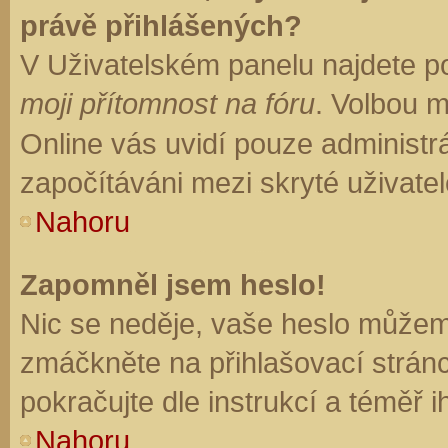
právě přihlášených?
V Uživatelském panelu najdete p
moji přítomnost na fóru
. Volbou 
Online vás uvidí pouze administrá
započítáváni mezi skryté uživatel
Nahoru
Zapomněl jsem heslo!
Nic se neděje, vaše heslo můžem
zmáčkněte na přihlašovací stránc
pokračujte dle instrukcí a téměř i
Nahoru