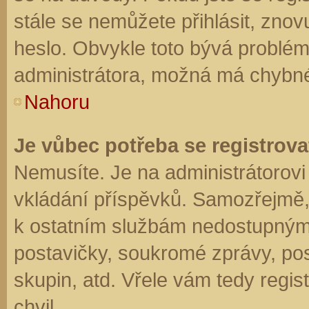
stále se nemůžete přihlásit, znov
heslo. Obvykle toto bývá problém
administrátora, možná má chybné
Nahoru
Je vůbec potřeba se registrova
Nemusíte. Je na administrátorovi f
vkládání příspěvků. Samozřejmě,
k ostatním službám nedostupným
postavičky, soukromé zprávy, posí
skupin, atd. Vřele vám tedy regis
chvil.