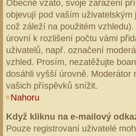
Obecně vzato, svoje zařazení př
objevují pod vaším uživatelským
což záleží na použitém vzhledu).
úrovní k rozlišení počtu vámi přid
uživatelů, např. označení moderá
vzhled. Prosím, nezatěžujte boar
dosáhli vyšší úrovně. Moderátor
vašich příspěvků snížit.
Nahoru
Když kliknu na e-mailový odkaz
Pouze registrovaní uživatelé moh