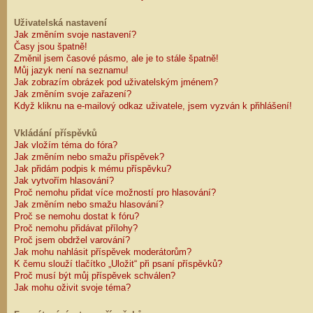
Uživatelská nastavení
Jak změním svoje nastavení?
Časy jsou špatně!
Změnil jsem časové pásmo, ale je to stále špatně!
Můj jazyk není na seznamu!
Jak zobrazím obrázek pod uživatelským jménem?
Jak změním svoje zařazení?
Když kliknu na e-mailový odkaz uživatele, jsem vyzván k přihlášení!
Vkládání příspěvků
Jak vložím téma do fóra?
Jak změním nebo smažu příspěvek?
Jak přidám podpis k mému příspěvku?
Jak vytvořím hlasování?
Proč nemohu přidat více možností pro hlasování?
Jak změním nebo smažu hlasování?
Proč se nemohu dostat k fóru?
Proč nemohu přidávat přílohy?
Proč jsem obdržel varování?
Jak mohu nahlásit příspěvek moderátorům?
K čemu slouží tlačítko „Uložit“ při psaní příspěvků?
Proč musí být můj příspěvek schválen?
Jak mohu oživit svoje téma?