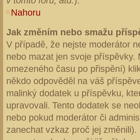
v tomto fóru, atd.
).
Nahoru
Jak změním nebo smažu přísp
V případě, že nejste moderátor n
nebo mazat jen svoje příspěvky. 
omezeného času po přispění) klik
někdo odpověděl na váš příspěve
malinký dodatek u příspěvku, kter
upravovali. Tento dodatek se neo
nebo pokud moderátor či administr
zanechat vzkaz proč jej změnili)