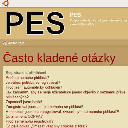
PES
Podpora efektivní spolupráce biomedicín
sféry 2009 - 2012
Obsah fóra
Často kladené otázky
Registrace a přihlášení
Proč se nemohu přihlásit?
Je vůbec potřeba se registrovat?
Proč jsem automaticky odhlášen?
Jak zabráním, aby se moje uživatelské jméno objevilo v seznamu právě
přihlášených?
Zapomněl jsem heslo!
Zaregistroval jsem se, ale nemohu se přihlásit!
V minulosti jsem se zaregistroval, ovšem nyní se nemohu přihlásit?!
Co znamená COPPA?
Proč se nemohu registrovat?
Co dělá odkaz „Smazat všechny cookies z fóra“?