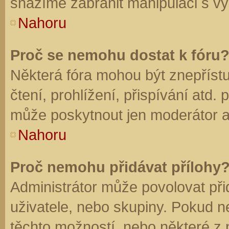
snažíme zabránit manipulaci s vý
Nahoru
Proč se nemohu dostat k fóru
Některá fóra mohou být znepříst
čtení, prohlížení, přispívání atd. 
může poskytnout jen moderátor a a
Nahoru
Proč nemohu přidávat přílohy
Administrátor může povolovat přid
uživatele, nebo skupiny. Pokud 
těchto možností, nebo některé z n