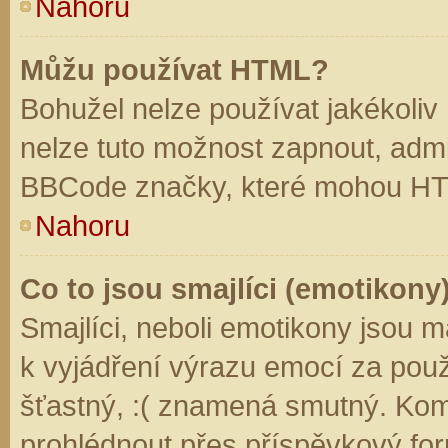
Nahoru
Můžu používat HTML?
Bohužel nelze používat jakékoliv
nelze tuto možnost zapnout, admi
BBCode značky, které mohou HT
Nahoru
Co to jsou smajlíci (emotikony
Smajlíci, neboli emotikony jsou m
k vyjádření výrazu emocí za použ
šťastný, :( znamená smutný. Kom
prohlédnout přes příspěvkový for