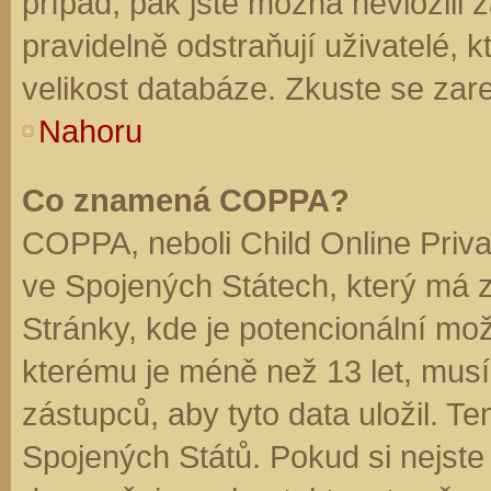
případ, pak jste možná nevložili 
pravidelně odstraňují uživatelé, k
velikost databáze. Zkuste se zare
Nahoru
Co znamená COPPA?
COPPA, neboli Child Online Priva
ve Spojených Státech, který má z
Stránky, kde je potencionální mož
kterému je méně než 13 let, mus
zástupců, aby tyto data uložil. Te
Spojených Států. Pokud si nejste jis