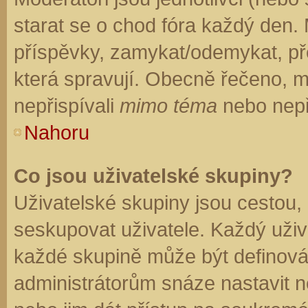
starat se o chod fóra každý den.
příspěvky, zamykat/odemykat, př
která spravují. Obecně řečeno, mo
nepřispívali
mimo téma
nebo nepři
Nahoru
Co jsou uživatelské skupiny?
Uživatelské skupiny jsou cestou,
seskupovat uživatele. Každý uživa
každé skupině může být definován
administrátorům snáze nastavit n