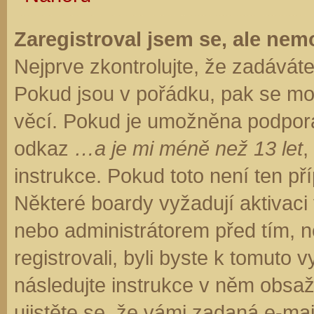
Zaregistroval jsem se, ale nemo
Nejprve zkontrolujte, že zadávát
Pokud jsou v pořádku, pak se moh
věcí. Pokud je umožněna podpora C
odkaz
…a je mi méně než 13 let
,
instrukce. Pokud toto není ten př
Některé boardy vyžadují aktivaci
nebo administrátorem před tím, ne
registrovali, byli byste k tomuto
následujte instrukce v něm obsaže
ujistěte se, že vámi zadaná e-ma