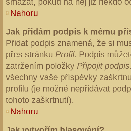
smazat, pokud na něj již někdo o
Nahoru
Jak přidám podpis k mému př
Přidat podpis znamená, že si musí
přes stránku
Profil
. Podpis můžet
zatržením položky
Připojit podpis
všechny vaše příspěvky zaškrtnu
profilu (je možné nepřidávat po
tohoto zaškrtnutí).
Nahoru
Jak vytvořím hlasování?