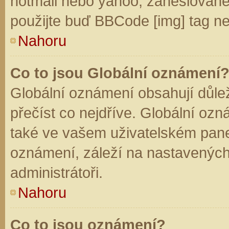
hotmail nebo yahoo, zaheslované
použijte buď BBCode [img] tag ne
Nahoru
Co to jsou Globální oznámení
Globální oznámení obsahují důleži
přečíst co nejdříve. Globální oz
také ve vašem uživatelském panelu
oznámení, záleží na nastavených
administrátoři.
Nahoru
Co to jsou oznámení?