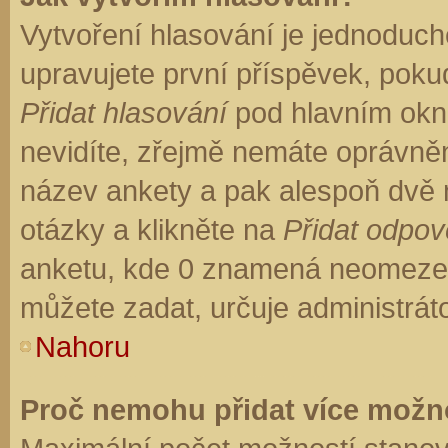
Vytvoření hlasování je jednoduch
upravujete první příspěvek, pokud
Přidat hlasování
pod hlavním okn
nevidíte, zřejmě nemáte oprávněn
název ankety a pak alespoň dvě
otázky a klikněte na
Přidat odpo
anketu, kde 0 znamená neomezen
můžete zadat, určuje administrát
Nahoru
Proč nemohu přidat více možno