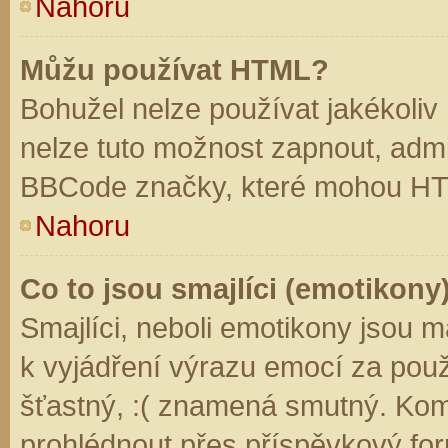
Nahoru
Můžu používat HTML?
Bohužel nelze používat jakékoliv
nelze tuto možnost zapnout, admi
BBCode značky, které mohou HT
Nahoru
Co to jsou smajlíci (emotikony
Smajlíci, neboli emotikony jsou m
k vyjádření výrazu emocí za použ
šťastný, :( znamená smutný. Kom
prohlédnout přes příspěvkový for