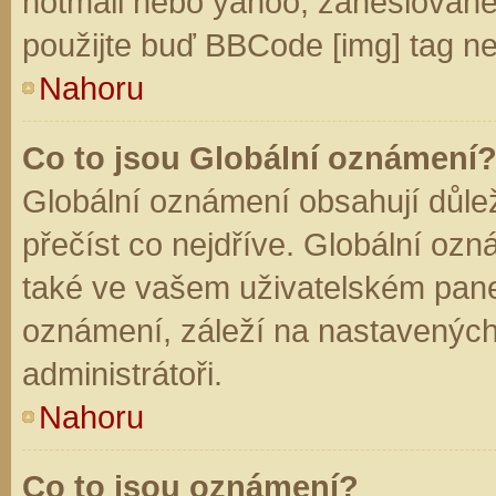
hotmail nebo yahoo, zaheslované
použijte buď BBCode [img] tag ne
Nahoru
Co to jsou Globální oznámení
Globální oznámení obsahují důleži
přečíst co nejdříve. Globální oz
také ve vašem uživatelském panelu
oznámení, záleží na nastavených
administrátoři.
Nahoru
Co to jsou oznámení?