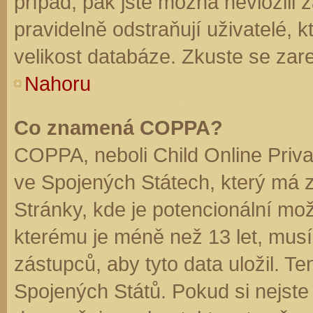
případ, pak jste možná nevložili 
pravidelně odstraňují uživatelé, k
velikost databáze. Zkuste se zare
Nahoru
Co znamená COPPA?
COPPA, neboli Child Online Priva
ve Spojených Státech, který má z
Stránky, kde je potencionální mož
kterému je méně než 13 let, mus
zástupců, aby tyto data uložil. Te
Spojených Států. Pokud si nejste jis