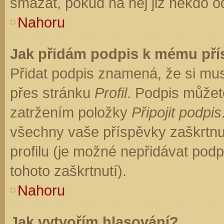
smazat, pokud na něj již někdo o
Nahoru
Jak přidám podpis k mému př
Přidat podpis znamená, že si musí
přes stránku
Profil
. Podpis můžet
zatržením položky
Připojit podpis
všechny vaše příspěvky zaškrtnu
profilu (je možné nepřidávat po
tohoto zaškrtnutí).
Nahoru
Jak vytvořím hlasování?