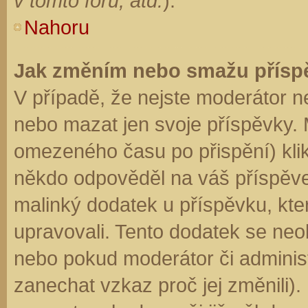
v tomto fóru, atd.
).
Nahoru
Jak změním nebo smažu přísp
V případě, že nejste moderátor n
nebo mazat jen svoje příspěvky. 
omezeného času po přispění) klik
někdo odpověděl na váš příspěve
malinký dodatek u příspěvku, kter
upravovali. Tento dodatek se neo
nebo pokud moderátor či administr
zanechat vzkaz proč jej změnili)