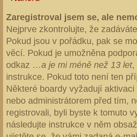
Zaregistroval jsem se, ale nemo
Nejprve zkontrolujte, že zadávát
Pokud jsou v pořádku, pak se moh
věcí. Pokud je umožněna podpora C
odkaz
…a je mi méně než 13 let
,
instrukce. Pokud toto není ten př
Některé boardy vyžadují aktivaci
nebo administrátorem před tím, ne
registrovali, byli byste k tomuto
následujte instrukce v něm obsaže
ujistěte se, že vámi zadaná e-ma