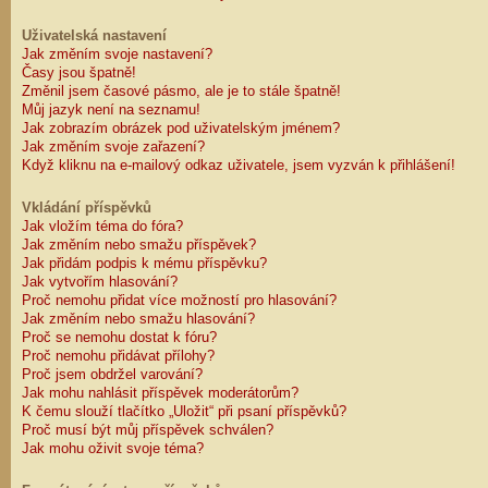
Uživatelská nastavení
Jak změním svoje nastavení?
Časy jsou špatně!
Změnil jsem časové pásmo, ale je to stále špatně!
Můj jazyk není na seznamu!
Jak zobrazím obrázek pod uživatelským jménem?
Jak změním svoje zařazení?
Když kliknu na e-mailový odkaz uživatele, jsem vyzván k přihlášení!
Vkládání příspěvků
Jak vložím téma do fóra?
Jak změním nebo smažu příspěvek?
Jak přidám podpis k mému příspěvku?
Jak vytvořím hlasování?
Proč nemohu přidat více možností pro hlasování?
Jak změním nebo smažu hlasování?
Proč se nemohu dostat k fóru?
Proč nemohu přidávat přílohy?
Proč jsem obdržel varování?
Jak mohu nahlásit příspěvek moderátorům?
K čemu slouží tlačítko „Uložit“ při psaní příspěvků?
Proč musí být můj příspěvek schválen?
Jak mohu oživit svoje téma?