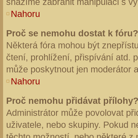
snažíme zabránit manipulaci s vý
Nahoru
Proč se nemohu dostat k fóru
Některá fóra mohou být znepříst
čtení, prohlížení, přispívání atd. 
může poskytnout jen moderátor a a
Nahoru
Proč nemohu přidávat přílohy
Administrátor může povolovat přid
uživatele, nebo skupiny. Pokud 
těchto možností, nebo některé z n