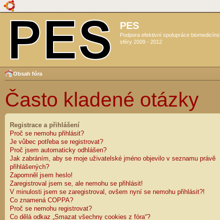
PES
Podpora efektivní spolupráce biomedicín
sféry 2009 - 2012
Obsah fóra
Často kladené otázky
Registrace a přihlášení
Proč se nemohu přihlásit?
Je vůbec potřeba se registrovat?
Proč jsem automaticky odhlášen?
Jak zabráním, aby se moje uživatelské jméno objevilo v seznamu právě
přihlášených?
Zapomněl jsem heslo!
Zaregistroval jsem se, ale nemohu se přihlásit!
V minulosti jsem se zaregistroval, ovšem nyní se nemohu přihlásit?!
Co znamená COPPA?
Proč se nemohu registrovat?
Co dělá odkaz „Smazat všechny cookies z fóra“?