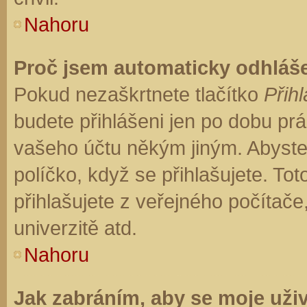
Nahoru
Proč jsem automaticky odhláš
Pokud nezaškrtnete tlačítko
Přihl
budete přihlášeni jen po dobu prá
vašeho účtu někým jiným. Abyste z
políčko, když se přihlašujete. T
přihlašujete z veřejného počítače
univerzitě atd.
Nahoru
Jak zabráním, aby se moje uži