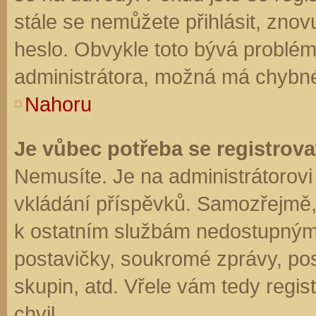
stále se nemůžete přihlásit, znov
heslo. Obvykle toto bývá problém
administrátora, možná má chybné
Nahoru
Je vůbec potřeba se registrova
Nemusíte. Je na administrátorovi f
vkládání příspěvků. Samozřejmě,
k ostatním službám nedostupným
postavičky, soukromé zprávy, posí
skupin, atd. Vřele vám tedy regis
chvil.