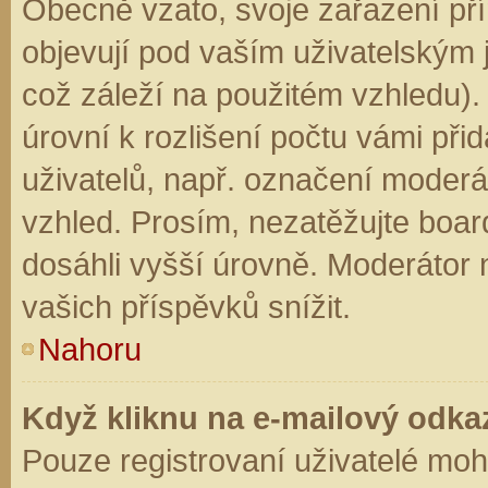
Obecně vzato, svoje zařazení př
objevují pod vaším uživatelským
což záleží na použitém vzhledu).
úrovní k rozlišení počtu vámi přid
uživatelů, např. označení moderá
vzhled. Prosím, nezatěžujte boar
dosáhli vyšší úrovně. Moderátor
vašich příspěvků snížit.
Nahoru
Když kliknu na e-mailový odkaz
Pouze registrovaní uživatelé moh