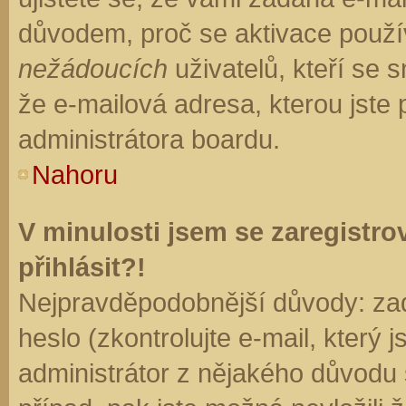
důvodem, proč se aktivace použí
nežádoucích
uživatelů, kteří se s
že e-mailová adresa, kterou jste p
administrátora boardu.
Nahoru
V minulosti jsem se zaregistr
přihlásit?!
Nejpravděpodobnější důvody: zad
heslo (zkontrolujte e-mail, který j
administrátor z nějakého důvodu 