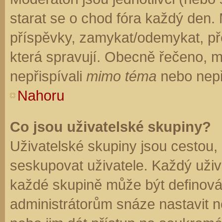
starat se o chod fóra každý den.
příspěvky, zamykat/odemykat, př
která spravují. Obecně řečeno, mo
nepřispívali
mimo téma
nebo nepři
Nahoru
Co jsou uživatelské skupiny?
Uživatelské skupiny jsou cestou,
seskupovat uživatele. Každý uživa
každé skupině může být definován
administrátorům snáze nastavit n