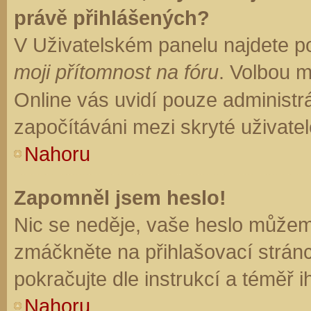
právě přihlášených?
V Uživatelském panelu najdete p
moji přítomnost na fóru
. Volbou 
Online vás uvidí pouze administrá
započítáváni mezi skryté uživatel
Nahoru
Zapomněl jsem heslo!
Nic se neděje, vaše heslo můžem
zmáčkněte na přihlašovací stránc
pokračujte dle instrukcí a téměř i
Nahoru