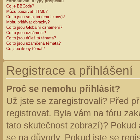
Formátování a typy příspěvků
Co je BBCode?
Můžu používat HTML?
Co to jsou smajlíci (emotikony)?
Mohu přidávat obrázky?
Co to jsou Globální oznámení?
Co to jsou oznámení?
Co to jsou důležitá témata?
Co to jsou uzamčená témata?
Co jsou ikony témat?
Registrace a přihlášení
Proč se nemohu přihlásit?
Už jste se zaregistrovali? Před p
registrovat. Byla vám na fóru za
tato skutečnost zobrazí)? Pokud a
se na důvody. Pokud jste se regist