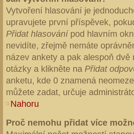
Vytvoření hlasování je jednoduch
upravujete první příspěvek, pokud
Přidat hlasování
pod hlavním okn
nevidíte, zřejmě nemáte oprávněn
název ankety a pak alespoň dvě
otázky a klikněte na
Přidat odpo
anketu, kde 0 znamená neomezen
můžete zadat, určuje administrát
Nahoru
Proč nemohu přidat více možno