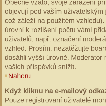
Obecně vzato, svoje zařazení př
objevují pod vaším uživatelským
což záleží na použitém vzhledu).
úrovní k rozlišení počtu vámi přid
uživatelů, např. označení moderá
vzhled. Prosím, nezatěžujte boar
dosáhli vyšší úrovně. Moderátor
vašich příspěvků snížit.
Nahoru
Když kliknu na e-mailový odkaz
Pouze registrovaní uživatelé moh