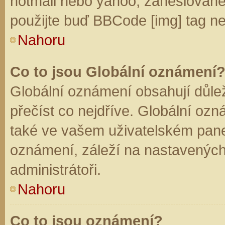
hotmail nebo yahoo, zaheslované
použijte buď BBCode [img] tag ne
Nahoru
Co to jsou Globální oznámení
Globální oznámení obsahují důleži
přečíst co nejdříve. Globální oz
také ve vašem uživatelském panelu
oznámení, záleží na nastavených
administrátoři.
Nahoru
Co to jsou oznámení?