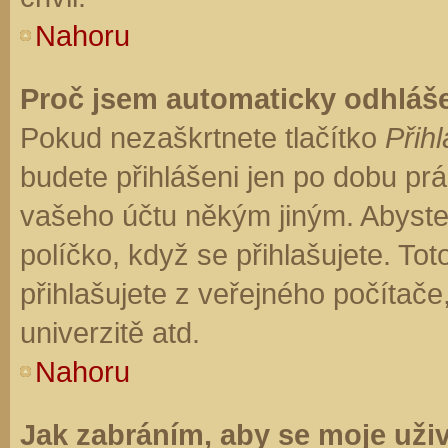
Nahoru
Proč jsem automaticky odhláš
Pokud nezaškrtnete tlačítko
Přihl
budete přihlášeni jen po dobu prá
vašeho účtu někým jiným. Abyste z
políčko, když se přihlašujete. T
přihlašujete z veřejného počítače
univerzitě atd.
Nahoru
Jak zabráním, aby se moje uži