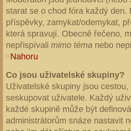
starat se o chod fóra každý den.
příspěvky, zamykat/odemykat, př
která spravují. Obecně řečeno, mo
nepřispívali
mimo téma
nebo nepři
Nahoru
Co jsou uživatelské skupiny?
Uživatelské skupiny jsou cestou,
seskupovat uživatele. Každý uživa
každé skupině může být definován
administrátorům snáze nastavit n