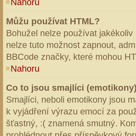
Nahoru
Můžu používat HTML?
Bohužel nelze používat jakékoliv
nelze tuto možnost zapnout, admi
BBCode značky, které mohou HT
Nahoru
Co to jsou smajlíci (emotikony
Smajlíci, neboli emotikony jsou m
k vyjádření výrazu emocí za použ
šťastný, :( znamená smutný. Kom
prohlédnout přes příspěvkový for