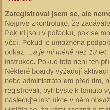
Zaregistroval jsem se, ale nemo
Nejprve zkontrolujte, že zadávát
Pokud jsou v pořádku, pak se moh
věcí. Pokud je umožněna podpora C
odkaz
…a je mi méně než 13 let
,
instrukce. Pokud toto není ten př
Některé boardy vyžadují aktivaci
nebo administrátorem před tím, ne
registrovali, byli byste k tomuto
následujte instrukce v něm obsaže
ujistěte se, že vámi zadaná e-ma