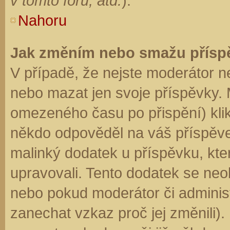
v tomto fóru, atd.
).
Nahoru
Jak změním nebo smažu přísp
V případě, že nejste moderátor n
nebo mazat jen svoje příspěvky. 
omezeného času po přispění) klik
někdo odpověděl na váš příspěve
malinký dodatek u příspěvku, kter
upravovali. Tento dodatek se neo
nebo pokud moderátor či administr
zanechat vzkaz proč jej změnili)