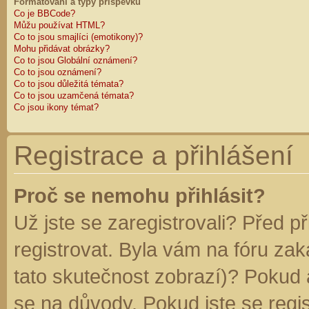
Formátování a typy příspěvků
Co je BBCode?
Můžu používat HTML?
Co to jsou smajlíci (emotikony)?
Mohu přidávat obrázky?
Co to jsou Globální oznámení?
Co to jsou oznámení?
Co to jsou důležitá témata?
Co to jsou uzamčená témata?
Co jsou ikony témat?
Registrace a přihlášení
Proč se nemohu přihlásit?
Už jste se zaregistrovali? Před p
registrovat. Byla vám na fóru za
tato skutečnost zobrazí)? Pokud a
se na důvody. Pokud jste se regist