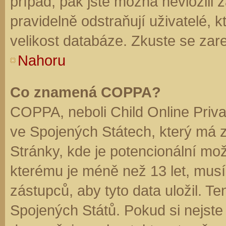
případ, pak jste možná nevložili 
pravidelně odstraňují uživatelé, k
velikost databáze. Zkuste se zare
Nahoru
Co znamená COPPA?
COPPA, neboli Child Online Priva
ve Spojených Státech, který má z
Stránky, kde je potencionální mož
kterému je méně než 13 let, mus
zástupců, aby tyto data uložil. Te
Spojených Států. Pokud si nejste jis