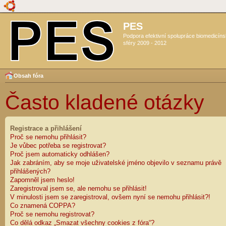
PES
Podpora efektivní spolupráce biomedicín
sféry 2009 - 2012
Obsah fóra
Často kladené otázky
Registrace a přihlášení
Proč se nemohu přihlásit?
Je vůbec potřeba se registrovat?
Proč jsem automaticky odhlášen?
Jak zabráním, aby se moje uživatelské jméno objevilo v seznamu právě
přihlášených?
Zapomněl jsem heslo!
Zaregistroval jsem se, ale nemohu se přihlásit!
V minulosti jsem se zaregistroval, ovšem nyní se nemohu přihlásit?!
Co znamená COPPA?
Proč se nemohu registrovat?
Co dělá odkaz „Smazat všechny cookies z fóra“?