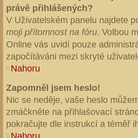
právě přihlášených?
V Uživatelském panelu najdete p
moji přítomnost na fóru
. Volbou 
Online vás uvidí pouze administrá
započítáváni mezi skryté uživatel
Nahoru
Zapomněl jsem heslo!
Nic se neděje, vaše heslo můžem
zmáčkněte na přihlašovací stránc
pokračujte dle instrukcí a téměř i
Nahoru