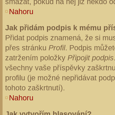
smazat, pokud na něj již někdo o
Nahoru
Jak přidám podpis k mému př
Přidat podpis znamená, že si musí
přes stránku
Profil
. Podpis můžet
zatržením položky
Připojit podpis
všechny vaše příspěvky zaškrtnu
profilu (je možné nepřidávat po
tohoto zaškrtnutí).
Nahoru
Jak vytvořím hlasování?