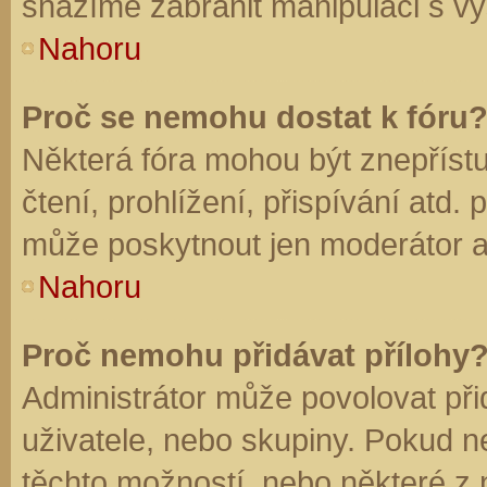
snažíme zabránit manipulaci s vý
Nahoru
Proč se nemohu dostat k fóru
Některá fóra mohou být znepříst
čtení, prohlížení, přispívání atd. 
může poskytnout jen moderátor a a
Nahoru
Proč nemohu přidávat přílohy
Administrátor může povolovat přid
uživatele, nebo skupiny. Pokud 
těchto možností, nebo některé z n