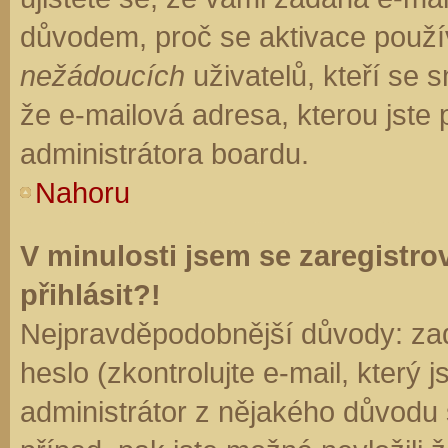
důvodem, proč se aktivace použí
nežádoucích
uživatelů, kteří se s
že e-mailová adresa, kterou jste p
administrátora boardu.
Nahoru
V minulosti jsem se zaregistr
přihlásit?!
Nejpravděpodobnější důvody: zad
heslo (zkontrolujte e-mail, který j
administrátor z nějakého důvodu 