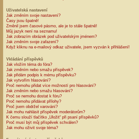
Uživatelská nastavení
Jak změním svoje nastavení?
Časy jsou špatně!
Změnil jsem časové pásmo, ale je to stále špatně!
Můj jazyk není na seznamu!
Jak zobrazím obrázek pod uživatelským jménem?
Jak změním svoje zařazení?
Když kliknu na e-mailový odkaz uživatele, jsem vyzván k přihlášení!
Vkládání příspěvků
Jak vložím téma do fóra?
Jak změním nebo smažu příspěvek?
Jak přidám podpis k mému příspěvku?
Jak vytvořím hlasování?
Proč nemohu přidat více možností pro hlasování?
Jak změním nebo smažu hlasování?
Proč se nemohu dostat k fóru?
Proč nemohu přidávat přílohy?
Proč jsem obdržel varování?
Jak mohu nahlásit příspěvek moderátorům?
K čemu slouží tlačítko „Uložit“ při psaní příspěvků?
Proč musí být můj příspěvek schválen?
Jak mohu oživit svoje téma?