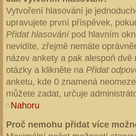
Vytvoření hlasování je jednoduch
upravujete první příspěvek, pokud
Přidat hlasování
pod hlavním okn
nevidíte, zřejmě nemáte oprávněn
název ankety a pak alespoň dvě
otázky a klikněte na
Přidat odpo
anketu, kde 0 znamená neomezen
můžete zadat, určuje administrát
Nahoru
Proč nemohu přidat více možno