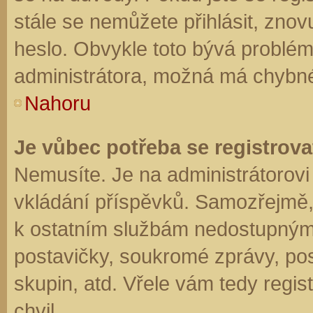
stále se nemůžete přihlásit, znov
heslo. Obvykle toto bývá problém
administrátora, možná má chybné
Nahoru
Je vůbec potřeba se registrova
Nemusíte. Je na administrátorovi f
vkládání příspěvků. Samozřejmě,
k ostatním službám nedostupným
postavičky, soukromé zprávy, posí
skupin, atd. Vřele vám tedy regis
chvil.