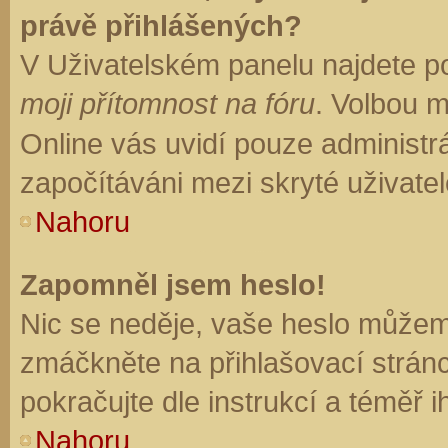
právě přihlášených?
V Uživatelském panelu najdete p
moji přítomnost na fóru
. Volbou 
Online vás uvidí pouze administrá
započítáváni mezi skryté uživatel
Nahoru
Zapomněl jsem heslo!
Nic se neděje, vaše heslo můžem
zmáčkněte na přihlašovací stránc
pokračujte dle instrukcí a téměř i
Nahoru