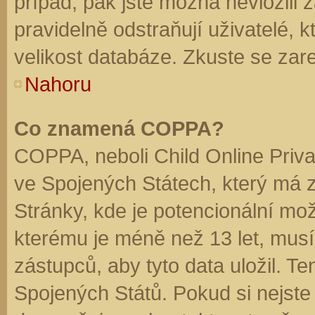
případ, pak jste možná nevložili 
pravidelně odstraňují uživatelé, k
velikost databáze. Zkuste se zare
Nahoru
Co znamená COPPA?
COPPA, neboli Child Online Priva
ve Spojených Státech, který má z
Stránky, kde je potencionální mož
kterému je méně než 13 let, mus
zástupců, aby tyto data uložil. Te
Spojených Států. Pokud si nejste jis