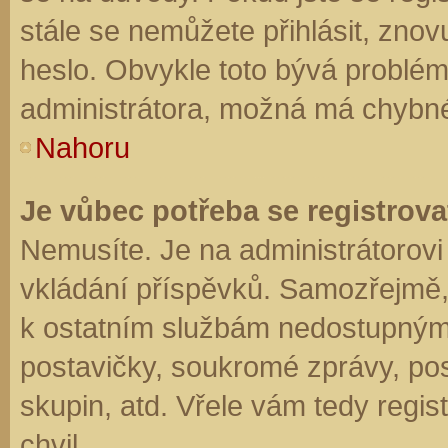
stále se nemůžete přihlásit, znov
heslo. Obvykle toto bývá problém
administrátora, možná má chybné
Nahoru
Je vůbec potřeba se registrova
Nemusíte. Je na administrátorovi f
vkládání příspěvků. Samozřejmě,
k ostatním službám nedostupným
postavičky, soukromé zprávy, posí
skupin, atd. Vřele vám tedy regis
chvil.