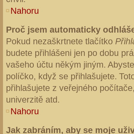
Nahoru
Proč jsem automaticky odhláš
Pokud nezaškrtnete tlačítko
Přihl
budete přihlášeni jen po dobu prá
vašeho účtu někým jiným. Abyste z
políčko, když se přihlašujete. T
přihlašujete z veřejného počítače
univerzitě atd.
Nahoru
Jak zabráním, aby se moje uži