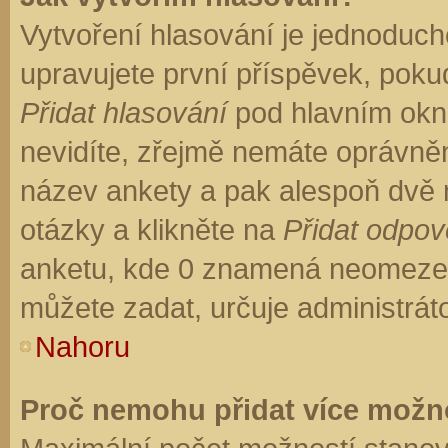
Vytvoření hlasování je jednoduch
upravujete první příspěvek, pokud
Přidat hlasování
pod hlavním okn
nevidíte, zřejmě nemáte oprávněn
název ankety a pak alespoň dvě
otázky a klikněte na
Přidat odpo
anketu, kde 0 znamená neomezen
můžete zadat, určuje administrát
Nahoru
Proč nemohu přidat více možno