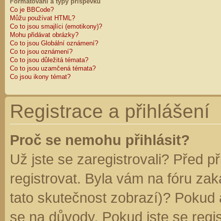
Formátování a typy příspěvků
Co je BBCode?
Můžu používat HTML?
Co to jsou smajlíci (emotikony)?
Mohu přidávat obrázky?
Co to jsou Globální oznámení?
Co to jsou oznámení?
Co to jsou důležitá témata?
Co to jsou uzamčená témata?
Co jsou ikony témat?
Registrace a přihlášení
Proč se nemohu přihlásit?
Už jste se zaregistrovali? Před p
registrovat. Byla vám na fóru za
tato skutečnost zobrazí)? Pokud a
se na důvody. Pokud jste se regist