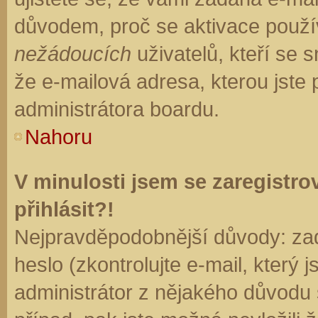
důvodem, proč se aktivace použí
nežádoucích
uživatelů, kteří se s
že e-mailová adresa, kterou jste p
administrátora boardu.
Nahoru
V minulosti jsem se zaregistr
přihlásit?!
Nejpravděpodobnější důvody: zad
heslo (zkontrolujte e-mail, který j
administrátor z nějakého důvodu 