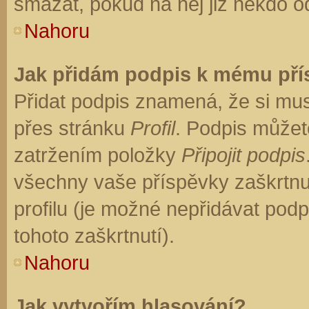
smazat, pokud na něj již někdo o
Nahoru
Jak přidám podpis k mému př
Přidat podpis znamená, že si musí
přes stránku
Profil
. Podpis můžet
zatržením položky
Připojit podpis
všechny vaše příspěvky zaškrtnu
profilu (je možné nepřidávat po
tohoto zaškrtnutí).
Nahoru
Jak vytvořím hlasování?