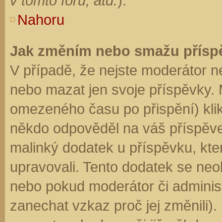
v tomto fóru, atd.
).
Nahoru
Jak změním nebo smažu přísp
V případě, že nejste moderátor n
nebo mazat jen svoje příspěvky. 
omezeného času po přispění) klik
někdo odpověděl na váš příspěve
malinký dodatek u příspěvku, kter
upravovali. Tento dodatek se neo
nebo pokud moderátor či administr
zanechat vzkaz proč jej změnili)