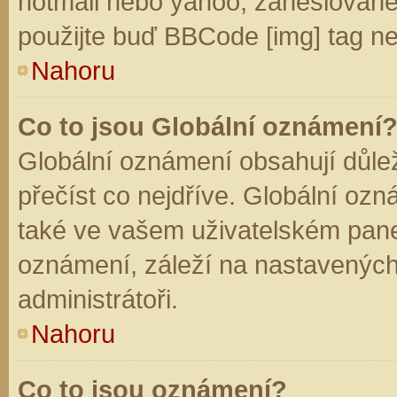
hotmail nebo yahoo, zaheslované
použijte buď BBCode [img] tag ne
Nahoru
Co to jsou Globální oznámení
Globální oznámení obsahují důleži
přečíst co nejdříve. Globální oz
také ve vašem uživatelském panelu
oznámení, záleží na nastavených
administrátoři.
Nahoru
Co to jsou oznámení?