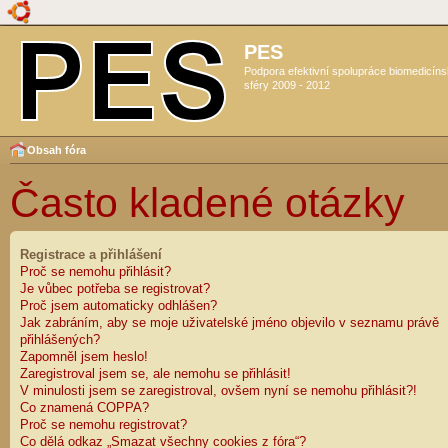
PES
Podpora efektivní spolupráce biomedicín
sféry 2009 - 2012
Obsah fóra
Často kladené otázky
Registrace a přihlášení
Proč se nemohu přihlásit?
Je vůbec potřeba se registrovat?
Proč jsem automaticky odhlášen?
Jak zabráním, aby se moje uživatelské jméno objevilo v seznamu právě
přihlášených?
Zapomněl jsem heslo!
Zaregistroval jsem se, ale nemohu se přihlásit!
V minulosti jsem se zaregistroval, ovšem nyní se nemohu přihlásit?!
Co znamená COPPA?
Proč se nemohu registrovat?
Co dělá odkaz „Smazat všechny cookies z fóra“?