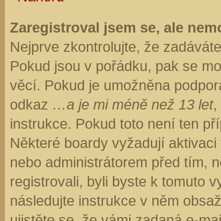
Zaregistroval jsem se, ale nemo
Nejprve zkontrolujte, že zadávát
Pokud jsou v pořádku, pak se moh
věcí. Pokud je umožněna podpora C
odkaz
…a je mi méně než 13 let
,
instrukce. Pokud toto není ten př
Některé boardy vyžadují aktivaci
nebo administrátorem před tím, ne
registrovali, byli byste k tomuto
následujte instrukce v něm obsaže
ujistěte se, že vámi zadaná e-ma