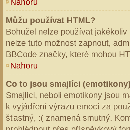
Nahoru
Můžu používat HTML?
Bohužel nelze používat jakékoliv
nelze tuto možnost zapnout, admi
BBCode značky, které mohou HT
Nahoru
Co to jsou smajlíci (emotikony
Smajlíci, neboli emotikony jsou m
k vyjádření výrazu emocí za použ
šťastný, :( znamená smutný. Kom
prohlédnout přes příspěvkový for