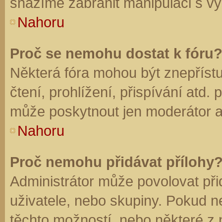
snažíme zabránit manipulaci s vý
Nahoru
Proč se nemohu dostat k fóru
Některá fóra mohou být znepříst
čtení, prohlížení, přispívání atd. 
může poskytnout jen moderátor a a
Nahoru
Proč nemohu přidávat přílohy
Administrátor může povolovat přid
uživatele, nebo skupiny. Pokud 
těchto možností, nebo některé z n