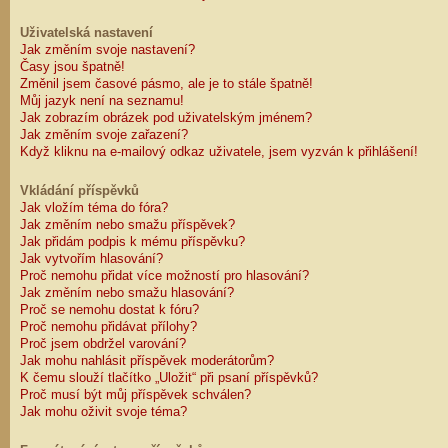
Uživatelská nastavení
Jak změním svoje nastavení?
Časy jsou špatně!
Změnil jsem časové pásmo, ale je to stále špatně!
Můj jazyk není na seznamu!
Jak zobrazím obrázek pod uživatelským jménem?
Jak změním svoje zařazení?
Když kliknu na e-mailový odkaz uživatele, jsem vyzván k přihlášení!
Vkládání příspěvků
Jak vložím téma do fóra?
Jak změním nebo smažu příspěvek?
Jak přidám podpis k mému příspěvku?
Jak vytvořím hlasování?
Proč nemohu přidat více možností pro hlasování?
Jak změním nebo smažu hlasování?
Proč se nemohu dostat k fóru?
Proč nemohu přidávat přílohy?
Proč jsem obdržel varování?
Jak mohu nahlásit příspěvek moderátorům?
K čemu slouží tlačítko „Uložit“ při psaní příspěvků?
Proč musí být můj příspěvek schválen?
Jak mohu oživit svoje téma?