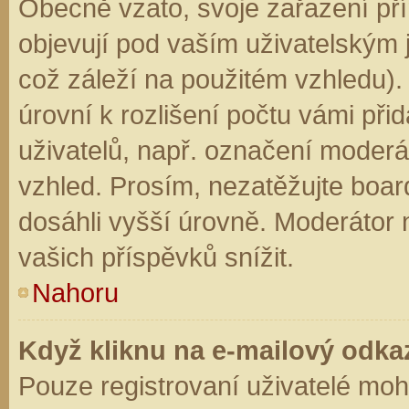
Obecně vzato, svoje zařazení př
objevují pod vaším uživatelským
což záleží na použitém vzhledu).
úrovní k rozlišení počtu vámi přid
uživatelů, např. označení moderá
vzhled. Prosím, nezatěžujte boar
dosáhli vyšší úrovně. Moderátor
vašich příspěvků snížit.
Nahoru
Když kliknu na e-mailový odkaz
Pouze registrovaní uživatelé moh