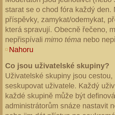
starat se o chod fóra každý den.
příspěvky, zamykat/odemykat, př
která spravují. Obecně řečeno, mo
nepřispívali
mimo téma
nebo nepři
Nahoru
Co jsou uživatelské skupiny?
Uživatelské skupiny jsou cestou,
seskupovat uživatele. Každý uživa
každé skupině může být definován
administrátorům snáze nastavit n