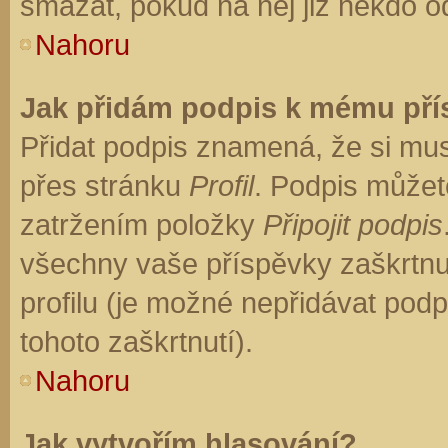
smazat, pokud na něj již někdo o
Nahoru
Jak přidám podpis k mému př
Přidat podpis znamená, že si musí
přes stránku
Profil
. Podpis můžet
zatržením položky
Připojit podpis
všechny vaše příspěvky zaškrtnu
profilu (je možné nepřidávat po
tohoto zaškrtnutí).
Nahoru
Jak vytvořím hlasování?