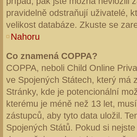
případ, pak jste možná nevložili 
pravidelně odstraňují uživatelé, k
velikost databáze. Zkuste se zare
Nahoru
Co znamená COPPA?
COPPA, neboli Child Online Priva
ve Spojených Státech, který má z
Stránky, kde je potencionální mož
kterému je méně než 13 let, mus
zástupců, aby tyto data uložil. Te
Spojených Států. Pokud si nejste jis