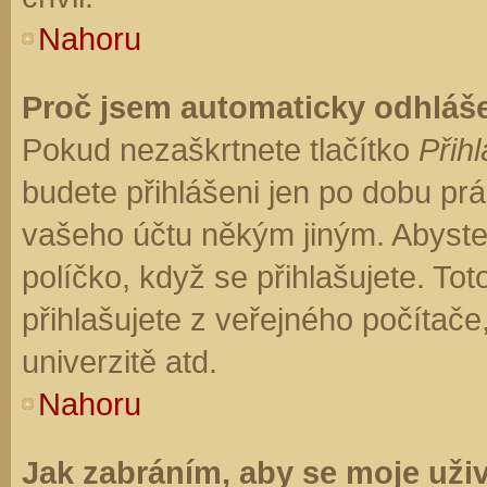
Nahoru
Proč jsem automaticky odhláš
Pokud nezaškrtnete tlačítko
Přihl
budete přihlášeni jen po dobu prá
vašeho účtu někým jiným. Abyste z
políčko, když se přihlašujete. T
přihlašujete z veřejného počítače
univerzitě atd.
Nahoru
Jak zabráním, aby se moje uži