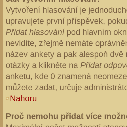
Vytvoření hlasování je jednoduch
upravujete první příspěvek, pokud
Přidat hlasování
pod hlavním okn
nevidíte, zřejmě nemáte oprávněn
název ankety a pak alespoň dvě
otázky a klikněte na
Přidat odpo
anketu, kde 0 znamená neomezen
můžete zadat, určuje administrát
Nahoru
Proč nemohu přidat více možno