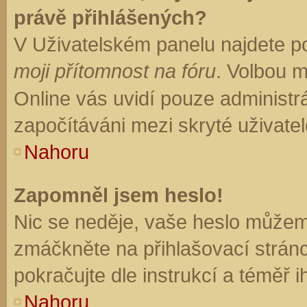
právě přihlášených?
V Uživatelském panelu najdete p
moji přítomnost na fóru
. Volbou 
Online vás uvidí pouze administrá
započítáváni mezi skryté uživatel
Nahoru
Zapomněl jsem heslo!
Nic se neděje, vaše heslo můžem
zmáčkněte na přihlašovací stránc
pokračujte dle instrukcí a téměř i
Nahoru