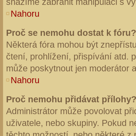
snažíme zabránit manipulaci s vý
Nahoru
Proč se nemohu dostat k fóru
Některá fóra mohou být znepříst
čtení, prohlížení, přispívání atd. 
může poskytnout jen moderátor a a
Nahoru
Proč nemohu přidávat přílohy
Administrátor může povolovat přid
uživatele, nebo skupiny. Pokud 
těchto možností, nebo některé z n