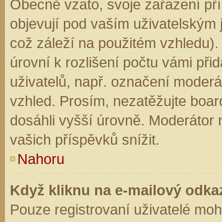
Obecně vzato, svoje zařazení př
objevují pod vaším uživatelským
což záleží na použitém vzhledu).
úrovní k rozlišení počtu vámi přid
uživatelů, např. označení moderá
vzhled. Prosím, nezatěžujte boar
dosáhli vyšší úrovně. Moderátor
vašich příspěvků snížit.
Nahoru
Když kliknu na e-mailový odkaz
Pouze registrovaní uživatelé moh