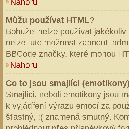
Nahoru
Můžu používat HTML?
Bohužel nelze používat jakékoliv
nelze tuto možnost zapnout, admi
BBCode značky, které mohou HT
Nahoru
Co to jsou smajlíci (emotikony
Smajlíci, neboli emotikony jsou m
k vyjádření výrazu emocí za použ
šťastný, :( znamená smutný. Kom
prohlédnout přes příspěvkový for