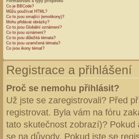
Formátování a typy příspěvků
Co je BBCode?
Můžu používat HTML?
Co to jsou smajlíci (emotikony)?
Mohu přidávat obrázky?
Co to jsou Globální oznámení?
Co to jsou oznámení?
Co to jsou důležitá témata?
Co to jsou uzamčená témata?
Co jsou ikony témat?
Registrace a přihlášení
Proč se nemohu přihlásit?
Už jste se zaregistrovali? Před p
registrovat. Byla vám na fóru za
tato skutečnost zobrazí)? Pokud a
se na důvody. Pokud jste se regist