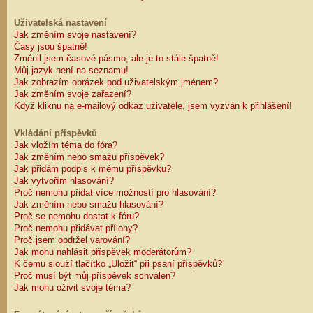
Uživatelská nastavení
Jak změním svoje nastavení?
Časy jsou špatně!
Změnil jsem časové pásmo, ale je to stále špatně!
Můj jazyk není na seznamu!
Jak zobrazím obrázek pod uživatelským jménem?
Jak změním svoje zařazení?
Když kliknu na e-mailový odkaz uživatele, jsem vyzván k přihlášení!
Vkládání příspěvků
Jak vložím téma do fóra?
Jak změním nebo smažu příspěvek?
Jak přidám podpis k mému příspěvku?
Jak vytvořím hlasování?
Proč nemohu přidat více možností pro hlasování?
Jak změním nebo smažu hlasování?
Proč se nemohu dostat k fóru?
Proč nemohu přidávat přílohy?
Proč jsem obdržel varování?
Jak mohu nahlásit příspěvek moderátorům?
K čemu slouží tlačítko „Uložit“ při psaní příspěvků?
Proč musí být můj příspěvek schválen?
Jak mohu oživit svoje téma?