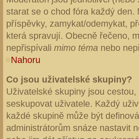
starat se o chod fóra každý den.
příspěvky, zamykat/odemykat, př
která spravují. Obecně řečeno, mo
nepřispívali
mimo téma
nebo nepři
Nahoru
Co jsou uživatelské skupiny?
Uživatelské skupiny jsou cestou,
seskupovat uživatele. Každý uživa
každé skupině může být definován
administrátorům snáze nastavit n