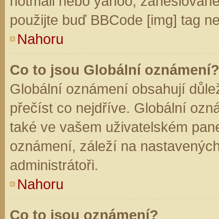
hotmail nebo yahoo, zaheslované
použijte buď BBCode [img] tag ne
Nahoru
Co to jsou Globální oznámení
Globální oznámení obsahují důleži
přečíst co nejdříve. Globální oz
také ve vašem uživatelském panelu
oznámení, záleží na nastavených
administrátoři.
Nahoru
Co to jsou oznámení?