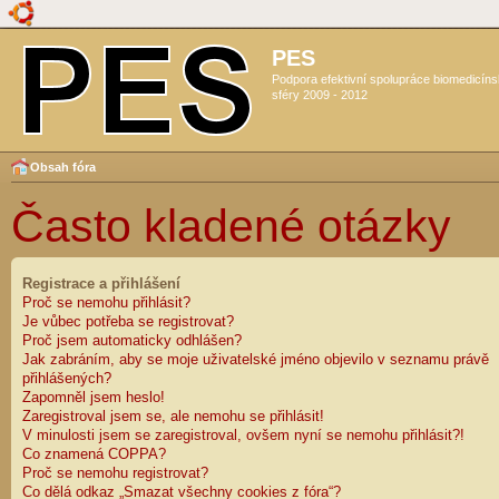
PES
Podpora efektivní spolupráce biomedicín
sféry 2009 - 2012
Obsah fóra
Často kladené otázky
Registrace a přihlášení
Proč se nemohu přihlásit?
Je vůbec potřeba se registrovat?
Proč jsem automaticky odhlášen?
Jak zabráním, aby se moje uživatelské jméno objevilo v seznamu právě
přihlášených?
Zapomněl jsem heslo!
Zaregistroval jsem se, ale nemohu se přihlásit!
V minulosti jsem se zaregistroval, ovšem nyní se nemohu přihlásit?!
Co znamená COPPA?
Proč se nemohu registrovat?
Co dělá odkaz „Smazat všechny cookies z fóra“?