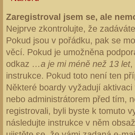
Zaregistroval jsem se, ale nemo
Nejprve zkontrolujte, že zadávát
Pokud jsou v pořádku, pak se moh
věcí. Pokud je umožněna podpora C
odkaz
…a je mi méně než 13 let
,
instrukce. Pokud toto není ten př
Některé boardy vyžadují aktivaci
nebo administrátorem před tím, ne
registrovali, byli byste k tomuto
následujte instrukce v něm obsaže
ujistěte se, že vámi zadaná e-ma