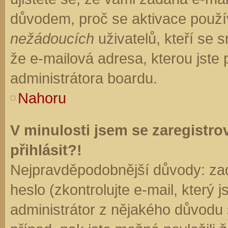
důvodem, proč se aktivace použí
nežádoucích
uživatelů, kteří se s
že e-mailová adresa, kterou jste p
administrátora boardu.
Nahoru
V minulosti jsem se zaregistr
přihlásit?!
Nejpravděpodobnější důvody: zad
heslo (zkontrolujte e-mail, který j
administrátor z nějakého důvodu 