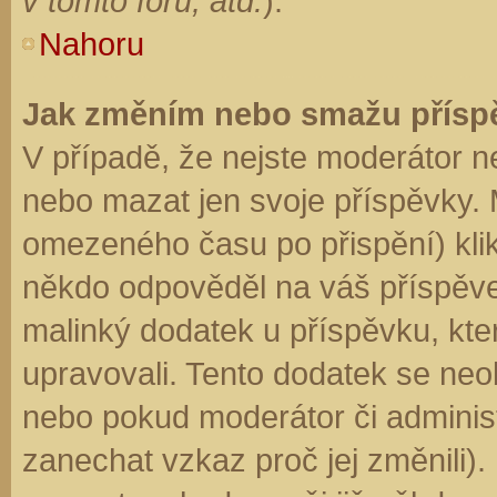
v tomto fóru, atd.
).
Nahoru
Jak změním nebo smažu přísp
V případě, že nejste moderátor n
nebo mazat jen svoje příspěvky. 
omezeného času po přispění) klik
někdo odpověděl na váš příspěve
malinký dodatek u příspěvku, kter
upravovali. Tento dodatek se neo
nebo pokud moderátor či administr
zanechat vzkaz proč jej změnili)