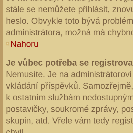
stále se nemůžete přihlásit, znov
heslo. Obvykle toto bývá problém
administrátora, možná má chybné
Nahoru
Je vůbec potřeba se registrova
Nemusíte. Je na administrátorovi f
vkládání příspěvků. Samozřejmě,
k ostatním službám nedostupným
postavičky, soukromé zprávy, posí
skupin, atd. Vřele vám tedy regis
chvil.