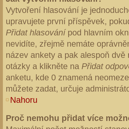
Vytvoření hlasování je jednoduch
upravujete první příspěvek, pokud
Přidat hlasování
pod hlavním okn
nevidíte, zřejmě nemáte oprávněn
název ankety a pak alespoň dvě
otázky a klikněte na
Přidat odpo
anketu, kde 0 znamená neomezen
můžete zadat, určuje administrát
Nahoru
Proč nemohu přidat více možno