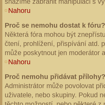
snažíme zabránit manipulaci s vý
Nahoru
Proč se nemohu dostat k fóru
Některá fóra mohou být znepříst
čtení, prohlížení, přispívání atd. 
může poskytnout jen moderátor a a
Nahoru
Proč nemohu přidávat přílohy
Administrátor může povolovat přid
uživatele, nebo skupiny. Pokud 
těchto možností, nebo některé z n