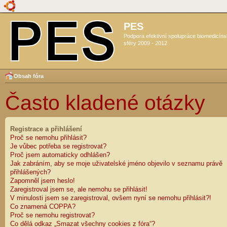
PES
Podpora efektivní spolupráce biomedicín
sféry 2009 - 2012
Obsah fóra
Často kladené otázky
Registrace a přihlášení
Proč se nemohu přihlásit?
Je vůbec potřeba se registrovat?
Proč jsem automaticky odhlášen?
Jak zabráním, aby se moje uživatelské jméno objevilo v seznamu právě
přihlášených?
Zapomněl jsem heslo!
Zaregistroval jsem se, ale nemohu se přihlásit!
V minulosti jsem se zaregistroval, ovšem nyní se nemohu přihlásit?!
Co znamená COPPA?
Proč se nemohu registrovat?
Co dělá odkaz „Smazat všechny cookies z fóra“?