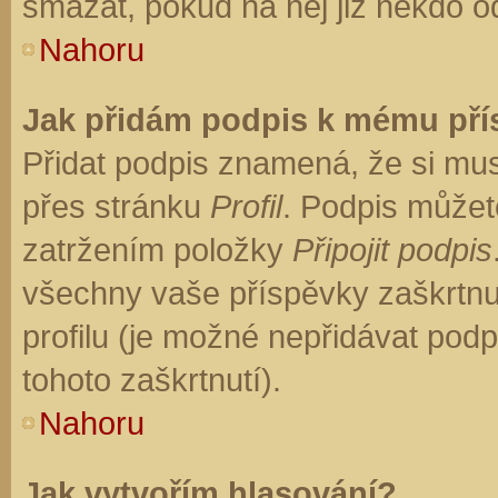
smazat, pokud na něj již někdo o
Nahoru
Jak přidám podpis k mému př
Přidat podpis znamená, že si musí
přes stránku
Profil
. Podpis můžet
zatržením položky
Připojit podpis
všechny vaše příspěvky zaškrtnu
profilu (je možné nepřidávat po
tohoto zaškrtnutí).
Nahoru
Jak vytvořím hlasování?