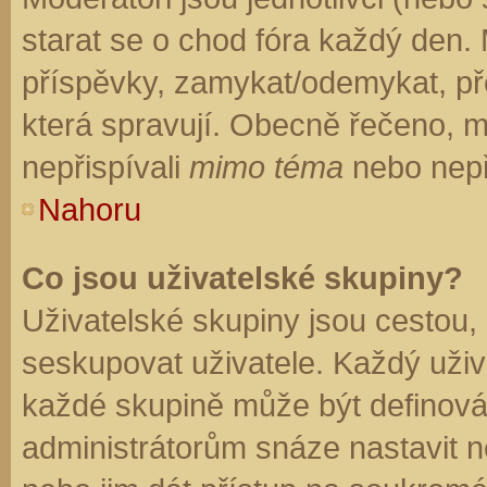
starat se o chod fóra každý den.
příspěvky, zamykat/odemykat, př
která spravují. Obecně řečeno, mo
nepřispívali
mimo téma
nebo nepři
Nahoru
Co jsou uživatelské skupiny?
Uživatelské skupiny jsou cestou,
seskupovat uživatele. Každý uživa
každé skupině může být definován
administrátorům snáze nastavit n