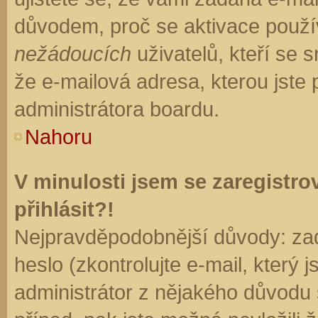
důvodem, proč se aktivace použí
nežádoucích
uživatelů, kteří se s
že e-mailová adresa, kterou jste p
administrátora boardu.
Nahoru
V minulosti jsem se zaregistr
přihlásit?!
Nejpravděpodobnější důvody: zad
heslo (zkontrolujte e-mail, který j
administrátor z nějakého důvodu 