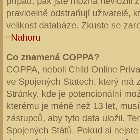
případ, pak jste možná nevložili 
pravidelně odstraňují uživatelé, k
velikost databáze. Zkuste se zare
Nahoru
Co znamená COPPA?
COPPA, neboli Child Online Priva
ve Spojených Státech, který má z
Stránky, kde je potencionální mož
kterému je méně než 13 let, mus
zástupců, aby tyto data uložil. Te
Spojených Států. Pokud si nejste jis