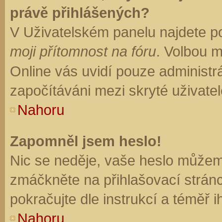
právě přihlášených?
V Uživatelském panelu najdete p
moji přítomnost na fóru
. Volbou 
Online vás uvidí pouze administrá
započítáváni mezi skryté uživatel
Nahoru
Zapomněl jsem heslo!
Nic se neděje, vaše heslo můžem
zmáčkněte na přihlašovací stránc
pokračujte dle instrukcí a téměř i
Nahoru