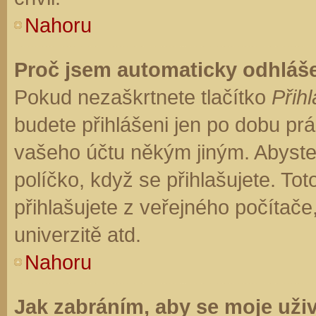
Nahoru
Proč jsem automaticky odhláš
Pokud nezaškrtnete tlačítko
Přihl
budete přihlášeni jen po dobu prá
vašeho účtu někým jiným. Abyste z
políčko, když se přihlašujete. T
přihlašujete z veřejného počítače
univerzitě atd.
Nahoru
Jak zabráním, aby se moje uži