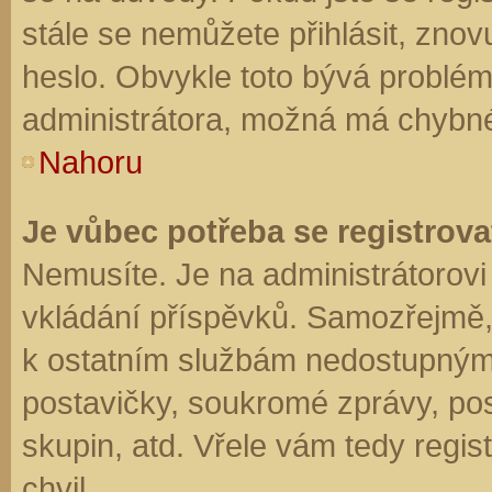
stále se nemůžete přihlásit, znov
heslo. Obvykle toto bývá problém
administrátora, možná má chybné
Nahoru
Je vůbec potřeba se registrova
Nemusíte. Je na administrátorovi f
vkládání příspěvků. Samozřejmě,
k ostatním službám nedostupným
postavičky, soukromé zprávy, posí
skupin, atd. Vřele vám tedy regis
chvil.