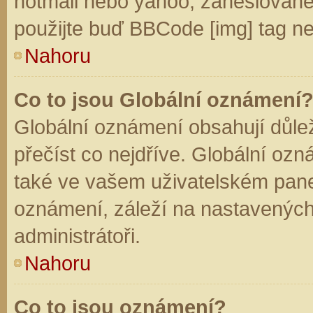
hotmail nebo yahoo, zaheslované
použijte buď BBCode [img] tag ne
Nahoru
Co to jsou Globální oznámení
Globální oznámení obsahují důleži
přečíst co nejdříve. Globální oz
také ve vašem uživatelském panelu
oznámení, záleží na nastavených
administrátoři.
Nahoru
Co to jsou oznámení?