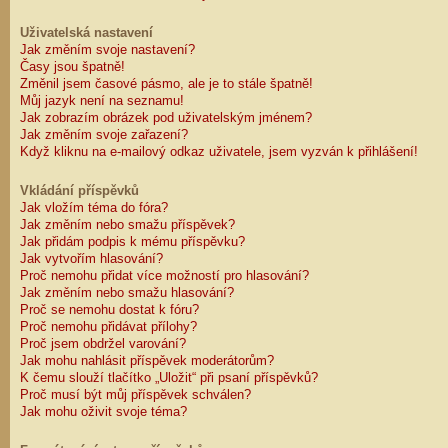
Uživatelská nastavení
Jak změním svoje nastavení?
Časy jsou špatně!
Změnil jsem časové pásmo, ale je to stále špatně!
Můj jazyk není na seznamu!
Jak zobrazím obrázek pod uživatelským jménem?
Jak změním svoje zařazení?
Když kliknu na e-mailový odkaz uživatele, jsem vyzván k přihlášení!
Vkládání příspěvků
Jak vložím téma do fóra?
Jak změním nebo smažu příspěvek?
Jak přidám podpis k mému příspěvku?
Jak vytvořím hlasování?
Proč nemohu přidat více možností pro hlasování?
Jak změním nebo smažu hlasování?
Proč se nemohu dostat k fóru?
Proč nemohu přidávat přílohy?
Proč jsem obdržel varování?
Jak mohu nahlásit příspěvek moderátorům?
K čemu slouží tlačítko „Uložit“ při psaní příspěvků?
Proč musí být můj příspěvek schválen?
Jak mohu oživit svoje téma?