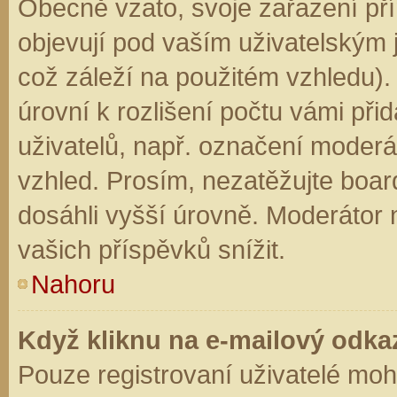
Obecně vzato, svoje zařazení př
objevují pod vaším uživatelským
což záleží na použitém vzhledu).
úrovní k rozlišení počtu vámi přid
uživatelů, např. označení moderá
vzhled. Prosím, nezatěžujte boar
dosáhli vyšší úrovně. Moderátor
vašich příspěvků snížit.
Nahoru
Když kliknu na e-mailový odkaz
Pouze registrovaní uživatelé moh