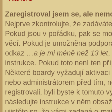
Zaregistroval jsem se, ale nemo
Nejprve zkontrolujte, že zadávát
Pokud jsou v pořádku, pak se moh
věcí. Pokud je umožněna podpora C
odkaz
…a je mi méně než 13 let
,
instrukce. Pokud toto není ten př
Některé boardy vyžadují aktivaci
nebo administrátorem před tím, ne
registrovali, byli byste k tomuto
následujte instrukce v něm obsaže
ujistěte se, že vámi zadaná e-ma