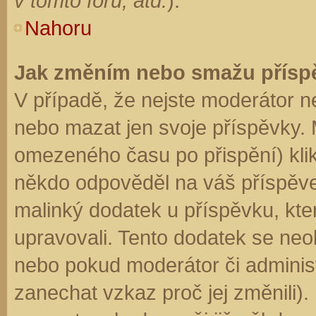
v tomto fóru, atd.
).
Nahoru
Jak změním nebo smažu přísp
V případě, že nejste moderátor n
nebo mazat jen svoje příspěvky. 
omezeného času po přispění) klik
někdo odpověděl na váš příspěve
malinký dodatek u příspěvku, kter
upravovali. Tento dodatek se neo
nebo pokud moderátor či administr
zanechat vzkaz proč jej změnili)