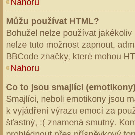
Nahoru
Můžu používat HTML?
Bohužel nelze používat jakékoliv
nelze tuto možnost zapnout, admi
BBCode značky, které mohou HT
Nahoru
Co to jsou smajlíci (emotikony
Smajlíci, neboli emotikony jsou m
k vyjádření výrazu emocí za použ
šťastný, :( znamená smutný. Kom
prohlédnout přes příspěvkový for