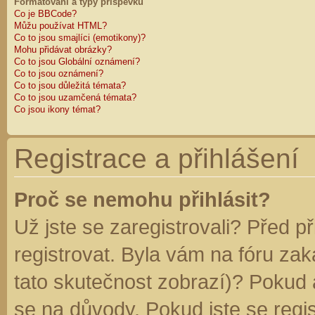
Formátování a typy příspěvků
Co je BBCode?
Můžu používat HTML?
Co to jsou smajlíci (emotikony)?
Mohu přidávat obrázky?
Co to jsou Globální oznámení?
Co to jsou oznámení?
Co to jsou důležitá témata?
Co to jsou uzamčená témata?
Co jsou ikony témat?
Registrace a přihlášení
Proč se nemohu přihlásit?
Už jste se zaregistrovali? Před p
registrovat. Byla vám na fóru za
tato skutečnost zobrazí)? Pokud a
se na důvody. Pokud jste se regist