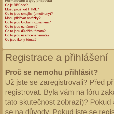
Formátování a typy příspěvků
Co je BBCode?
Můžu používat HTML?
Co to jsou smajlíci (emotikony)?
Mohu přidávat obrázky?
Co to jsou Globální oznámení?
Co to jsou oznámení?
Co to jsou důležitá témata?
Co to jsou uzamčená témata?
Co jsou ikony témat?
Registrace a přihlášení
Proč se nemohu přihlásit?
Už jste se zaregistrovali? Před p
registrovat. Byla vám na fóru za
tato skutečnost zobrazí)? Pokud a
se na důvody. Pokud jste se regist