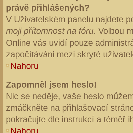
právě přihlášených?
V Uživatelském panelu najdete p
moji přítomnost na fóru
. Volbou 
Online vás uvidí pouze administrá
započítáváni mezi skryté uživatel
Nahoru
Zapomněl jsem heslo!
Nic se neděje, vaše heslo můžem
zmáčkněte na přihlašovací stránc
pokračujte dle instrukcí a téměř i
Nahoru