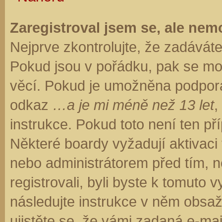
Zaregistroval jsem se, ale nemo
Nejprve zkontrolujte, že zadávát
Pokud jsou v pořádku, pak se moh
věcí. Pokud je umožněna podpora C
odkaz
…a je mi méně než 13 let
,
instrukce. Pokud toto není ten př
Některé boardy vyžadují aktivaci
nebo administrátorem před tím, ne
registrovali, byli byste k tomuto
následujte instrukce v něm obsaže
ujistěte se, že vámi zadaná e-ma