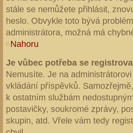
stále se nemůžete přihlásit, znov
heslo. Obvykle toto bývá problém
administrátora, možná má chybné
Nahoru
Je vůbec potřeba se registrova
Nemusíte. Je na administrátorovi f
vkládání příspěvků. Samozřejmě,
k ostatním službám nedostupným
postavičky, soukromé zprávy, posí
skupin, atd. Vřele vám tedy regis
chvil.