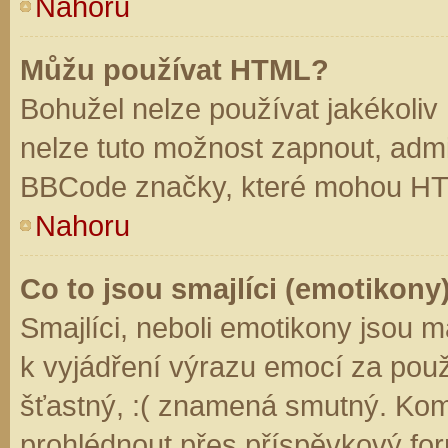
Nahoru
Můžu používat HTML?
Bohužel nelze používat jakékoliv
nelze tuto možnost zapnout, admi
BBCode značky, které mohou HT
Nahoru
Co to jsou smajlíci (emotikony
Smajlíci, neboli emotikony jsou m
k vyjádření výrazu emocí za použ
šťastný, :( znamená smutný. Kom
prohlédnout přes příspěvkový for