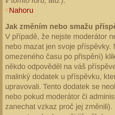
v tomto fóru, atd.
).
Nahoru
Jak změním nebo smažu přísp
V případě, že nejste moderátor n
nebo mazat jen svoje příspěvky. 
omezeného času po přispění) klik
někdo odpověděl na váš příspěve
malinký dodatek u příspěvku, kter
upravovali. Tento dodatek se neo
nebo pokud moderátor či administr
zanechat vzkaz proč jej změnili)