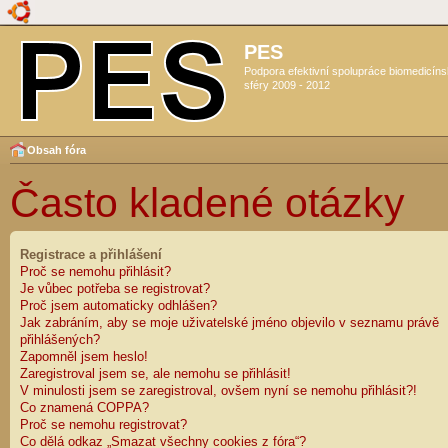
PES
Podpora efektivní spolupráce biomedicín
sféry 2009 - 2012
Obsah fóra
Často kladené otázky
Registrace a přihlášení
Proč se nemohu přihlásit?
Je vůbec potřeba se registrovat?
Proč jsem automaticky odhlášen?
Jak zabráním, aby se moje uživatelské jméno objevilo v seznamu právě
přihlášených?
Zapomněl jsem heslo!
Zaregistroval jsem se, ale nemohu se přihlásit!
V minulosti jsem se zaregistroval, ovšem nyní se nemohu přihlásit?!
Co znamená COPPA?
Proč se nemohu registrovat?
Co dělá odkaz „Smazat všechny cookies z fóra“?