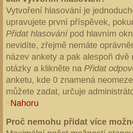
Vytvoření hlasování je jednoduch
upravujete první příspěvek, pokud
Přidat hlasování
pod hlavním okn
nevidíte, zřejmě nemáte oprávněn
název ankety a pak alespoň dvě
otázky a klikněte na
Přidat odpo
anketu, kde 0 znamená neomezen
můžete zadat, určuje administrát
Nahoru
Proč nemohu přidat více možno