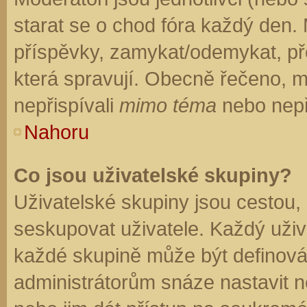
starat se o chod fóra každý den.
příspěvky, zamykat/odemykat, př
která spravují. Obecně řečeno, mo
nepřispívali
mimo téma
nebo nepři
Nahoru
Co jsou uživatelské skupiny?
Uživatelské skupiny jsou cestou,
seskupovat uživatele. Každý uživa
každé skupině může být definován
administrátorům snáze nastavit n