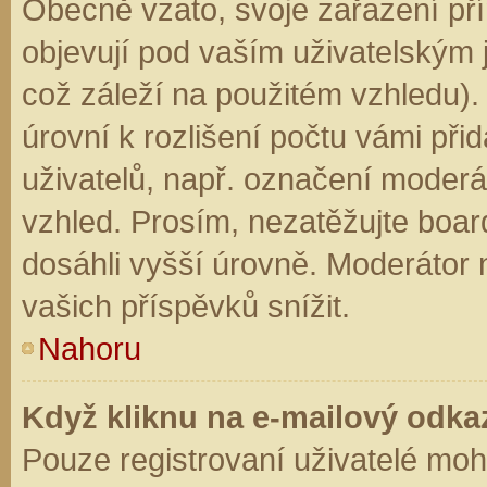
Obecně vzato, svoje zařazení př
objevují pod vaším uživatelským
což záleží na použitém vzhledu).
úrovní k rozlišení počtu vámi přid
uživatelů, např. označení moderá
vzhled. Prosím, nezatěžujte boar
dosáhli vyšší úrovně. Moderátor
vašich příspěvků snížit.
Nahoru
Když kliknu na e-mailový odkaz
Pouze registrovaní uživatelé moh