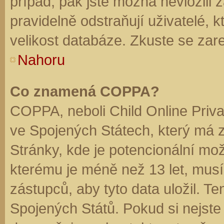
případ, pak jste možná nevložili 
pravidelně odstraňují uživatelé, k
velikost databáze. Zkuste se zare
Nahoru
Co znamená COPPA?
COPPA, neboli Child Online Priva
ve Spojených Státech, který má z
Stránky, kde je potencionální mož
kterému je méně než 13 let, mus
zástupců, aby tyto data uložil. Te
Spojených Států. Pokud si nejste jis