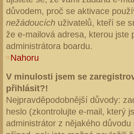
důvodem, proč se aktivace použí
nežádoucích
uživatelů, kteří se s
že e-mailová adresa, kterou jste p
administrátora boardu.
Nahoru
V minulosti jsem se zaregistr
přihlásit?!
Nejpravděpodobnější důvody: zad
heslo (zkontrolujte e-mail, který j
administrátor z nějakého důvodu 