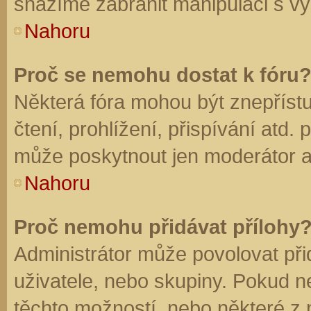
snažíme zabránit manipulaci s vý
Nahoru
Proč se nemohu dostat k fóru
Některá fóra mohou být znepříst
čtení, prohlížení, přispívání atd. 
může poskytnout jen moderátor a a
Nahoru
Proč nemohu přidávat přílohy
Administrátor může povolovat přid
uživatele, nebo skupiny. Pokud 
těchto možností, nebo některé z n