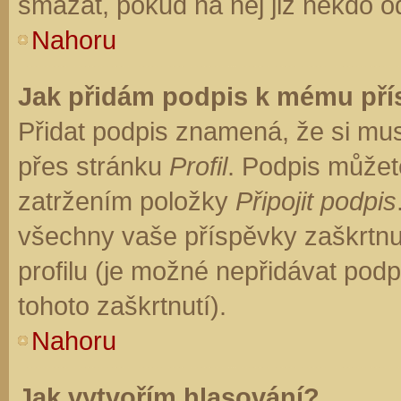
smazat, pokud na něj již někdo o
Nahoru
Jak přidám podpis k mému př
Přidat podpis znamená, že si musí
přes stránku
Profil
. Podpis můžet
zatržením položky
Připojit podpis
všechny vaše příspěvky zaškrtnu
profilu (je možné nepřidávat po
tohoto zaškrtnutí).
Nahoru
Jak vytvořím hlasování?