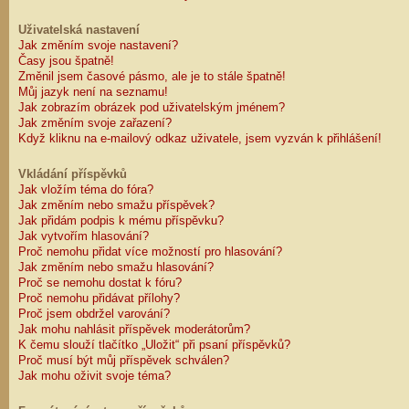
Uživatelská nastavení
Jak změním svoje nastavení?
Časy jsou špatně!
Změnil jsem časové pásmo, ale je to stále špatně!
Můj jazyk není na seznamu!
Jak zobrazím obrázek pod uživatelským jménem?
Jak změním svoje zařazení?
Když kliknu na e-mailový odkaz uživatele, jsem vyzván k přihlášení!
Vkládání příspěvků
Jak vložím téma do fóra?
Jak změním nebo smažu příspěvek?
Jak přidám podpis k mému příspěvku?
Jak vytvořím hlasování?
Proč nemohu přidat více možností pro hlasování?
Jak změním nebo smažu hlasování?
Proč se nemohu dostat k fóru?
Proč nemohu přidávat přílohy?
Proč jsem obdržel varování?
Jak mohu nahlásit příspěvek moderátorům?
K čemu slouží tlačítko „Uložit“ při psaní příspěvků?
Proč musí být můj příspěvek schválen?
Jak mohu oživit svoje téma?