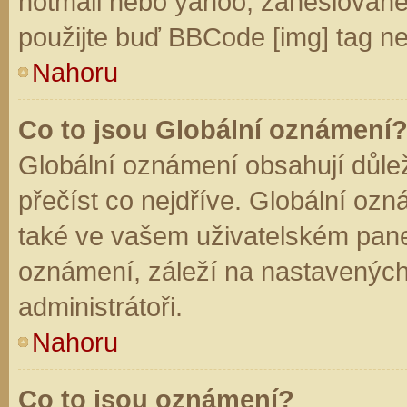
hotmail nebo yahoo, zaheslované
použijte buď BBCode [img] tag ne
Nahoru
Co to jsou Globální oznámení
Globální oznámení obsahují důleži
přečíst co nejdříve. Globální oz
také ve vašem uživatelském panelu
oznámení, záleží na nastavených
administrátoři.
Nahoru
Co to jsou oznámení?