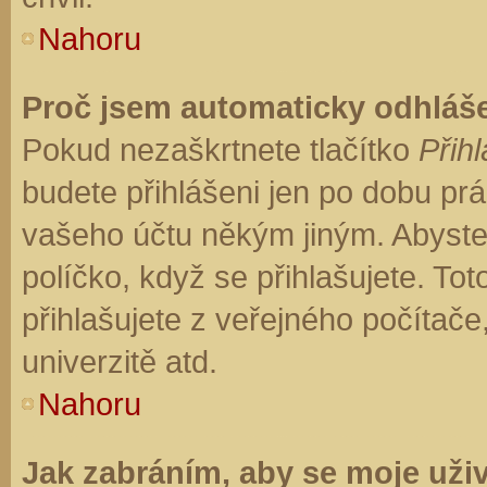
Nahoru
Proč jsem automaticky odhláš
Pokud nezaškrtnete tlačítko
Přihl
budete přihlášeni jen po dobu prá
vašeho účtu někým jiným. Abyste z
políčko, když se přihlašujete. T
přihlašujete z veřejného počítače
univerzitě atd.
Nahoru
Jak zabráním, aby se moje uži