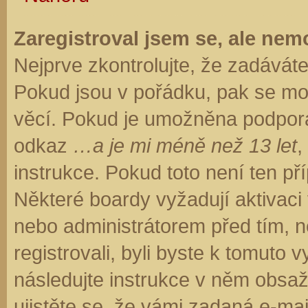
Zaregistroval jsem se, ale nemo
Nejprve zkontrolujte, že zadávát
Pokud jsou v pořádku, pak se moh
věcí. Pokud je umožněna podpora C
odkaz
…a je mi méně než 13 let
,
instrukce. Pokud toto není ten př
Některé boardy vyžadují aktivaci
nebo administrátorem před tím, ne
registrovali, byli byste k tomuto
následujte instrukce v něm obsaže
ujistěte se, že vámi zadaná e-ma