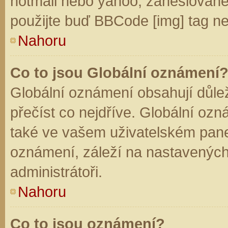
hotmail nebo yahoo, zaheslované
použijte buď BBCode [img] tag ne
Nahoru
Co to jsou Globální oznámení
Globální oznámení obsahují důleži
přečíst co nejdříve. Globální oz
také ve vašem uživatelském panelu
oznámení, záleží na nastavených
administrátoři.
Nahoru
Co to jsou oznámení?