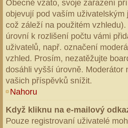
Obecně vzato, svoje zařazení př
objevují pod vaším uživatelským
což záleží na použitém vzhledu).
úrovní k rozlišení počtu vámi přid
uživatelů, např. označení moderá
vzhled. Prosím, nezatěžujte boar
dosáhli vyšší úrovně. Moderátor
vašich příspěvků snížit.
Nahoru
Když kliknu na e-mailový odkaz
Pouze registrovaní uživatelé moh