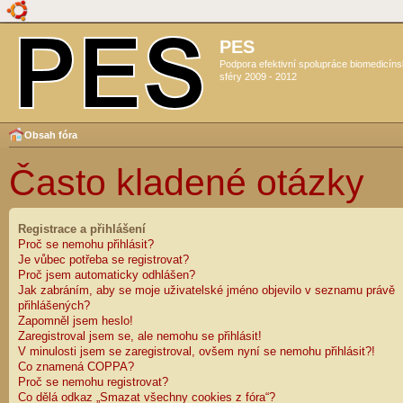
PES
Podpora efektivní spolupráce biomedicín
sféry 2009 - 2012
Obsah fóra
Často kladené otázky
Registrace a přihlášení
Proč se nemohu přihlásit?
Je vůbec potřeba se registrovat?
Proč jsem automaticky odhlášen?
Jak zabráním, aby se moje uživatelské jméno objevilo v seznamu právě
přihlášených?
Zapomněl jsem heslo!
Zaregistroval jsem se, ale nemohu se přihlásit!
V minulosti jsem se zaregistroval, ovšem nyní se nemohu přihlásit?!
Co znamená COPPA?
Proč se nemohu registrovat?
Co dělá odkaz „Smazat všechny cookies z fóra“?