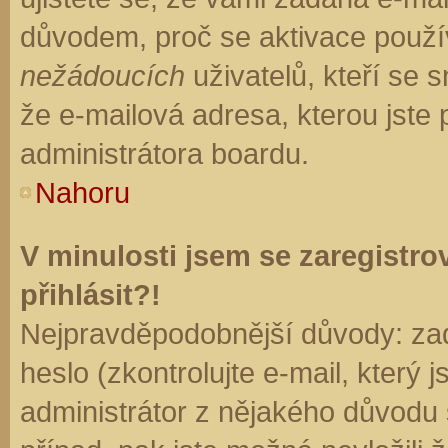
důvodem, proč se aktivace použí
nežádoucích
uživatelů, kteří se s
že e-mailová adresa, kterou jste p
administrátora boardu.
Nahoru
V minulosti jsem se zaregistr
přihlásit?!
Nejpravděpodobnější důvody: zad
heslo (zkontrolujte e-mail, který j
administrátor z nějakého důvodu 