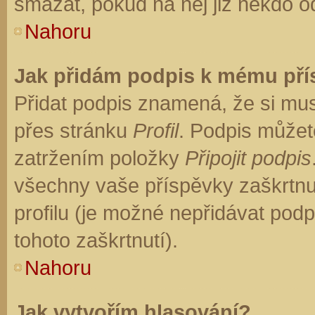
smazat, pokud na něj již někdo o
Nahoru
Jak přidám podpis k mému př
Přidat podpis znamená, že si musí
přes stránku
Profil
. Podpis můžet
zatržením položky
Připojit podpis
všechny vaše příspěvky zaškrtnu
profilu (je možné nepřidávat po
tohoto zaškrtnutí).
Nahoru
Jak vytvořím hlasování?