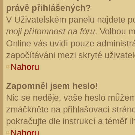
právě přihlášených?
V Uživatelském panelu najdete p
moji přítomnost na fóru
. Volbou 
Online vás uvidí pouze administrá
započítáváni mezi skryté uživatel
Nahoru
Zapomněl jsem heslo!
Nic se neděje, vaše heslo můžem
zmáčkněte na přihlašovací stránc
pokračujte dle instrukcí a téměř i
Nahoru