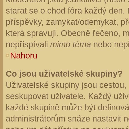
starat se o chod fóra každý den.
příspěvky, zamykat/odemykat, př
která spravují. Obecně řečeno, mo
nepřispívali
mimo téma
nebo nepři
Nahoru
Co jsou uživatelské skupiny?
Uživatelské skupiny jsou cestou,
seskupovat uživatele. Každý uživa
každé skupině může být definován
administrátorům snáze nastavit n