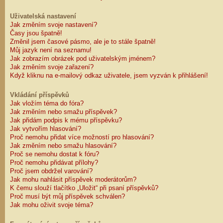
Uživatelská nastavení
Jak změním svoje nastavení?
Časy jsou špatně!
Změnil jsem časové pásmo, ale je to stále špatně!
Můj jazyk není na seznamu!
Jak zobrazím obrázek pod uživatelským jménem?
Jak změním svoje zařazení?
Když kliknu na e-mailový odkaz uživatele, jsem vyzván k přihlášení!
Vkládání příspěvků
Jak vložím téma do fóra?
Jak změním nebo smažu příspěvek?
Jak přidám podpis k mému příspěvku?
Jak vytvořím hlasování?
Proč nemohu přidat více možností pro hlasování?
Jak změním nebo smažu hlasování?
Proč se nemohu dostat k fóru?
Proč nemohu přidávat přílohy?
Proč jsem obdržel varování?
Jak mohu nahlásit příspěvek moderátorům?
K čemu slouží tlačítko „Uložit“ při psaní příspěvků?
Proč musí být můj příspěvek schválen?
Jak mohu oživit svoje téma?