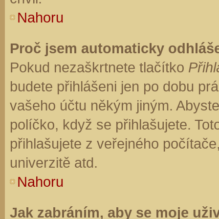
Nahoru
Proč jsem automaticky odhláš
Pokud nezaškrtnete tlačítko
Přihl
budete přihlášeni jen po dobu prá
vašeho účtu někým jiným. Abyste z
políčko, když se přihlašujete. T
přihlašujete z veřejného počítače
univerzitě atd.
Nahoru
Jak zabráním, aby se moje uži