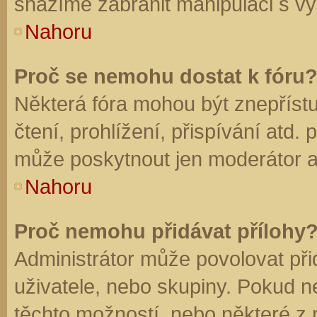
snažíme zabránit manipulaci s vý
Nahoru
Proč se nemohu dostat k fóru
Některá fóra mohou být znepříst
čtení, prohlížení, přispívání atd. 
může poskytnout jen moderátor a a
Nahoru
Proč nemohu přidávat přílohy
Administrátor může povolovat přid
uživatele, nebo skupiny. Pokud 
těchto možností, nebo některé z n