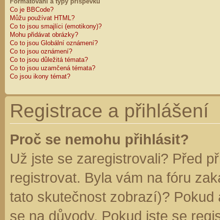
Formátování a typy příspěvků
Co je BBCode?
Můžu používat HTML?
Co to jsou smajlíci (emotikony)?
Mohu přidávat obrázky?
Co to jsou Globální oznámení?
Co to jsou oznámení?
Co to jsou důležitá témata?
Co to jsou uzamčená témata?
Co jsou ikony témat?
Registrace a přihlášení
Proč se nemohu přihlásit?
Už jste se zaregistrovali? Před p
registrovat. Byla vám na fóru za
tato skutečnost zobrazí)? Pokud a
se na důvody. Pokud jste se regist