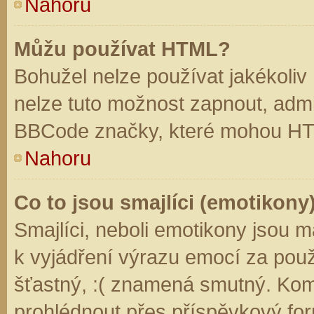
Nahoru
Můžu používat HTML?
Bohužel nelze používat jakékoliv
nelze tuto možnost zapnout, admi
BBCode značky, které mohou HT
Nahoru
Co to jsou smajlíci (emotikony
Smajlíci, neboli emotikony jsou m
k vyjádření výrazu emocí za použ
šťastný, :( znamená smutný. Kom
prohlédnout přes příspěvkový for