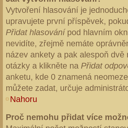
Vytvoření hlasování je jednoduch
upravujete první příspěvek, pokud
Přidat hlasování
pod hlavním okn
nevidíte, zřejmě nemáte oprávněn
název ankety a pak alespoň dvě
otázky a klikněte na
Přidat odpo
anketu, kde 0 znamená neomezen
můžete zadat, určuje administrát
Nahoru
Proč nemohu přidat více možno