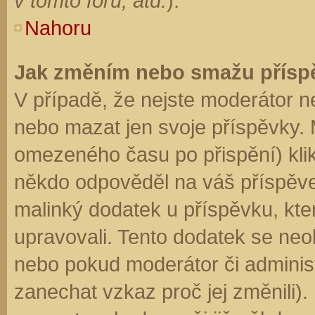
v tomto fóru, atd.
).
Nahoru
Jak změním nebo smažu přísp
V případě, že nejste moderátor n
nebo mazat jen svoje příspěvky. 
omezeného času po přispění) klik
někdo odpověděl na váš příspěve
malinký dodatek u příspěvku, kter
upravovali. Tento dodatek se neo
nebo pokud moderátor či administr
zanechat vzkaz proč jej změnili)