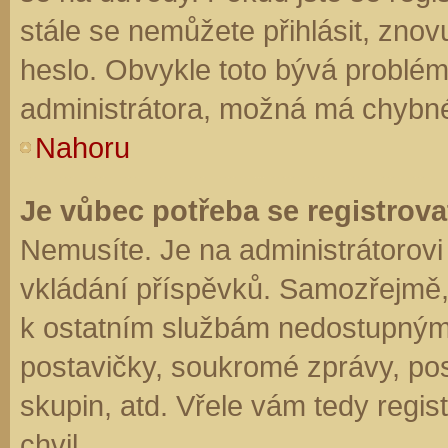
stále se nemůžete přihlásit, znov
heslo. Obvykle toto bývá problém
administrátora, možná má chybné
Nahoru
Je vůbec potřeba se registrova
Nemusíte. Je na administrátorovi f
vkládání příspěvků. Samozřejmě,
k ostatním službám nedostupným
postavičky, soukromé zprávy, posí
skupin, atd. Vřele vám tedy regis
chvil.