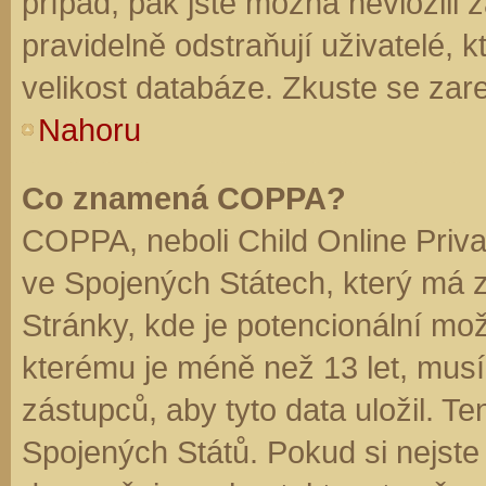
případ, pak jste možná nevložili 
pravidelně odstraňují uživatelé, k
velikost databáze. Zkuste se zare
Nahoru
Co znamená COPPA?
COPPA, neboli Child Online Priva
ve Spojených Státech, který má z
Stránky, kde je potencionální mož
kterému je méně než 13 let, mus
zástupců, aby tyto data uložil. Te
Spojených Států. Pokud si nejste jis