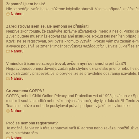
Zapomněl jsem heslo!
Nic se neděje, vaše heslo můžeme kdykoliv obnovit. V tomto případě zmáčkněte
Nahoru
Zaregistroval jsem se, ale nemohu se přihlásit!
Nejprve zkontrolujte, že zadáváte správné uživatelské jméno a heslo. Pokud js
13 let
, budete muset následovat zaslané instrukce. Pokud toto není ten případ, 
Když jste se registrovali, byli byste k tomuto vyzváni. Pokud vám byl zaslán e
aktivace používá, je zmenšit možnost výskytu
nežádoucích
uživatelů, kteří se s
Nahoru
V minulosti jsem se zaregistroval, ovšem nyní se nemohu přihlásit?!
Nejpravděpodobnější důvody: zadali jste chybné uživatelské jméno nebo heslo (z
nevložili žádný příspěvek. Je to obvyklé, že se pravidelně odstraňují uživatelé,
Nahoru
Co znamená COPPA?
COPPA, neboli Child Online Privacy and Protection Act of 1998 je zákon ve Spoj
musí mít souhlas rodičů nebo zákonných zástupců, aby tyto data uložil. Tento zá
Teams nemůže a nebude poskytovat právni podporu v jakémkoliv kontextu.
Nahoru
Proč se nemohu registrovat?
Je možné, že vlastník fóra zabanoval vaši IP adresu nebo zakázal použití uživat
administrátora fóra.
Nahoru