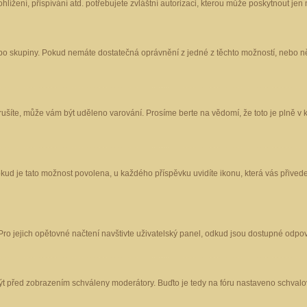
ížení, přispívání atd. potřebujete zvláštní autorizaci, kterou může poskytnout jen m
nebo skupiny. Pokud nemáte dostatečná oprávnění z jedné z těchto možností, nebo ně
porušíte, může vám být uděleno varování. Prosíme berte na vědomí, že toto je plně
okud je tato možnost povolena, u každého příspěvku uvidíte ikonu, která vás přived
o jejich opětovné načtení navštivte uživatelský panel, odkud jsou dostupné odpoví
být před zobrazením schváleny moderátory. Buďto je tedy na fóru nastaveno schvalov