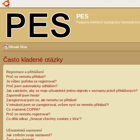
PES
Podpora efektivní spolupráce biomedicíns
Obsah fóra
Často kladené otázky
Registrace a přihlášení
Proč se nemohu přihlásit?
Je vůbec potřeba se registrovat?
Proč jsem automaticky odhlášen?
Jak zabráním, aby se moje uživatelské jméno objevilo v seznamu právě přihlášených?
Zapomněl jsem heslo!
Zaregistroval jsem se, ale nemohu se přihlásit!
V minulosti jsem se zaregistroval, ovšem nyní se nemohu přihlásit?!
Co znamená COPPA?
Proč se nemohu registrovat?
Co dělá odkaz „Smazat všechny cookies z fóra“?
Uživatelská nastavení
Jak změním svoje nastavení?
Časy jsou špatně!