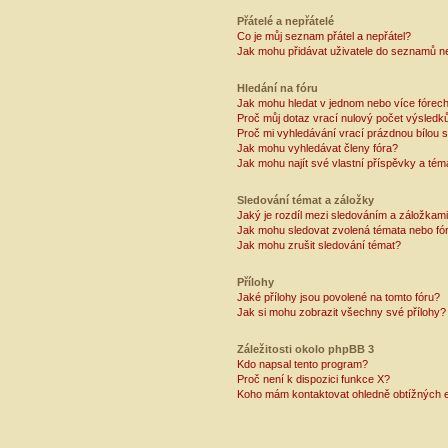
Přátelé a nepřátelé
Co je můj seznam přátel a nepřátel?
Jak mohu přidávat uživatele do seznamů ne
Hledání na fóru
Jak mohu hledat v jednom nebo více fórec
Proč můj dotaz vrací nulový počet výsledk
Proč mi vyhledávání vrací prázdnou bílou s
Jak mohu vyhledávat členy fóra?
Jak mohu najít své vlastní příspěvky a tém
Sledování témat a záložky
Jaký je rozdíl mezi sledováním a záložkam
Jak mohu sledovat zvolená témata nebo fó
Jak mohu zrušit sledování témat?
Přílohy
Jaké přílohy jsou povolené na tomto fóru?
Jak si mohu zobrazit všechny své přílohy?
Záležitosti okolo phpBB 3
Kdo napsal tento program?
Proč není k dispozici funkce X?
Koho mám kontaktovat ohledně obtížných e-