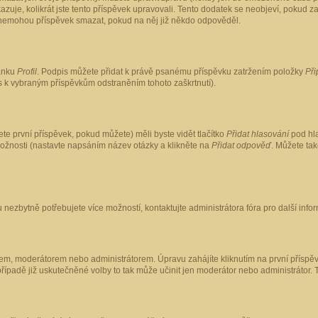
kazuje, kolikrát jste tento příspěvek upravovali. Tento dodatek se neobjeví, pokud
lé nemohou příspěvek smazat, pokud na něj již někdo odpověděl.
ránku
Profil
. Podpis můžete přidat k právě psanému příspěvku zatržením položky
Při
is k vybraným příspěvkům odstraněním tohoto zaškrtnutí).
te první příspěvek, pokud můžete) měli byste vidět tlačítko
Přidat hlasování
pod hla
možnosti (nastavte napsáním název otázky a klikněte na
Přidat odpověď
. Můžete ta
 nezbytně potřebujete více možností, kontaktujte administrátora fóra pro další info
em, moderátorem nebo administrátorem. Úpravu zahájíte kliknutím na první příspěv
ípadě již uskutečněné volby to tak může učinit jen moderátor nebo administrátor. 