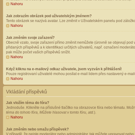
Nahoru
Jak zobrazím obrázek pod uživatelským jménem?
Tento obrázek se nazývá avatar. Lze změnit v Uživatelském panelu pod záložkou 
Nahoru
Jak změním svoje zařazení?
Obecně vzato, svoje zařazení přímo změnit nemůžete (úrovně se objevují pod v
přidaných příspěvků a k identifikaci určitých uživatelů, např. označení moderá
pak může počet vašich příspěvků snížit.
Nahoru
Když kliknu na e-mailový odkaz uživatele, jsem vyzván k přihlášení!
Pouze registrovaní uživatelé mohou posílat e-mail lidem přes nastavený e-mailo
Nahoru
Vkládání příspěvků
Jak vložím téma do fóra?
Jednoduše. Klikněte na příslušné tlačítko na obrazovce fóra nebo tématu. Možn
téma do tohoto fóra, Můžete hlasovat v tomto fóru, atd.
).
Nahoru
Jak změním nebo smažu příspěvek?
V případě, že nejste moderátor nebo administrátor, tak můžete upravovat nebo 