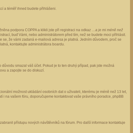
ukcí a téměř ihned budete přihlášeni.
něna podpora COPPA a klikli jste při registraci na odkaz
…a je mi méně než
istrací, buď Vámi, nebo administrátorem před tím, než se budete moci přihlásit.
stěte se, že vámi zadaná e-mailová adresa je platná. Jedním důvodem, proč se
 platná, kontaktujte administrátora boardu.
ho důvodu smazal váš účet. Pokud je to ten druhý případ, pak jste možná
novu a zapojte se do diskuzí.
cionální možnost ukládání osobních dat o uživateli, kterému je méně než 13 let,
o platí i na vašem fóru, doporučujeme kontaktovat vaše právního poradce, phpBB
y zabranil přístupu nových návštěvníků na fórum. Pro další informace kontaktuje