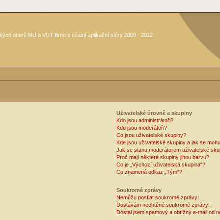
kých oborů MU a VUT Brno s účastí aplikační sféry 2009 - 2012
Uživatelské úrovně a skupiny
Kdo jsou administrátoři?
Kdo jsou moderátoři?
Co jsou uživatelské skupiny?
Kde jsou uživatelské skupiny a jak se mohu
Jak se stanu moderátorem uživatelské sku
Proč mají některé skupiny jinou barvu?
Co je „Výchozí uživatelská skupina“?
Co znamená odkaz „Tým“?
Soukromé zprávy
Nemůžu posílat soukromé zprávy!
Dostávám nechtěné soukromé zprávy!
Dostal jsem spamový a obtížný e-mail od n