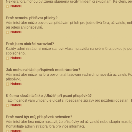
Některá fóra mohou být znepřístupněna určitým lidem či skupinám. Ke čtení, prohl
Nahoru
Proč nemohu přidávat přílohy?
Administrátor může povolovat přidávání příloh pro jednotlivá fóra, uživatele, 
při odesílání příspěvků.
Nahoru
Proč jsem obdržel varování?
Každý administrátor si může stanovit vlastní pravidla na svém fóru, pokud je 
společného.
Nahoru
Jak mohu nahlásit příspěvek moderátorům?
Administrátor může na fóru povolit nahlašování vadných příspěvků uživateli. P
příspěvku.
Nahoru
K čemu slouží tlačítko „Uložit“ při psaní příspěvků?
Tato možnost vám umožňuje uložit si rozepsané zprávy pro pozdější odeslání. Pr
Nahoru
Proč musí být můj příspěvek schválen?
Administrátor fóra může nastavit, že příspěvky od uživatelů nebo skupin musí 
Kontaktujte administrátora fóra pro více informací.
Nahoru