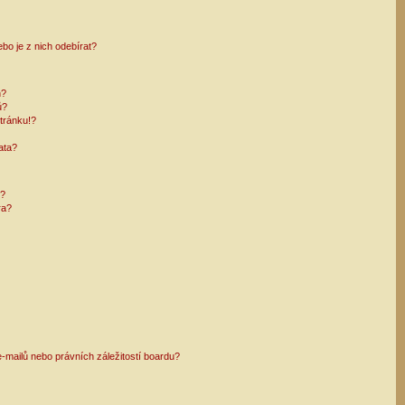
bo je z nich odebírat?
h?
ů?
tránku!?
ata?
i?
ra?
mailů nebo právních záležitostí boardu?