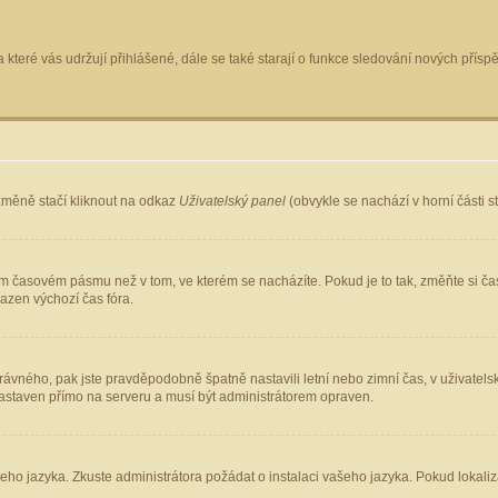
 které vás udržují přihlášené, dále se také starají o funkce sledování nových pří
změně stačí kliknout na odkaz
Uživatelský panel
(obvykle se nachází v horní části 
ém časovém pásmu než v tom, ve kterém se nacházíte. Pokud je to tak, změňte si ča
azen výchozí čas fóra.
ho správného, pak jste pravděpodobně špatně nastavili letní nebo zimní čas, v uživ
staven přímo na serveru a musí být administrátorem opraven.
šeho jazyka. Zkuste administrátora požádat o instalaci vašeho jazyka. Pokud lokaliz