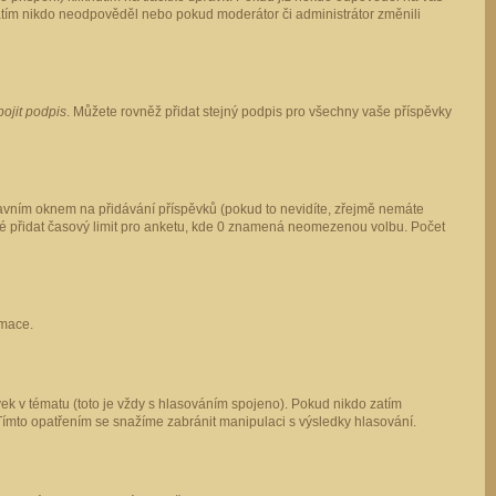
 zatím nikdo neodpověděl nebo pokud moderátor či administrátor změnili
pojit podpis
. Můžete rovněž přidat stejný podpis pro všechny vaše příspěvky
vním oknem na přidávání příspěvků (pokud to nevidíte, zřejmě nemáte
ké přidat časový limit pro anketu, kde 0 znamená neomezenou volbu. Počet
rmace.
ek v tématu (toto je vždy s hlasováním spojeno). Pokud nikdo zatím
Tímto opatřením se snažíme zabránit manipulaci s výsledky hlasování.