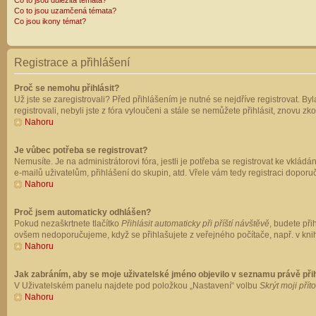
Co to jsou důležitá témata?
Co to jsou uzamčená témata?
Co jsou ikony témat?
Registrace a přihlášení
Proč se nemohu přihlásit?
Už jste se zaregistrovali? Před přihlášením je nutné se nejdříve registrovat. B
registrovali, nebyli jste z fóra vyloučeni a stále se nemůžete přihlásit, znovu
Nahoru
Je vůbec potřeba se registrovat?
Nemusíte. Je na administrátorovi fóra, jestli je potřeba se registrovat ke vk
e-mailů uživatelům, přihlášení do skupin, atd. Vřele vám tedy registraci doporu
Nahoru
Proč jsem automaticky odhlášen?
Pokud nezaškrtnete tlačítko
Přihlásit automaticky při příští návštěvě
, budete při
ovšem nedoporučujeme, když se přihlašujete z veřejného počítače, např. v knih
Nahoru
Jak zabráním, aby se moje uživatelské jméno objevilo v seznamu právě př
V Uživatelském panelu najdete pod položkou „Nastavení“ volbu
Skrýt moji přít
Nahoru