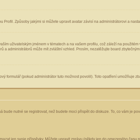
Profil. Způsoby jakými si můžete upravit avatar závisí na administrátorovi a nast
aším uživatelským jménem v tématech a na vašem profilu, což záleží na použitém v
torů a administrátorů může mít zvláštní vzhled. Prosím, nezatěžujte board zbytečným
vý formulář (pokud administrátor tuto možnost povolil). Toto opatření umožňuje zba
á bude nutné se registrovat, než budete moci přispět do diskuze. To, co vám je po
mazat jen svoje příspěvky. Můžete upravit zprávu (někdy jen do omezeného času po 