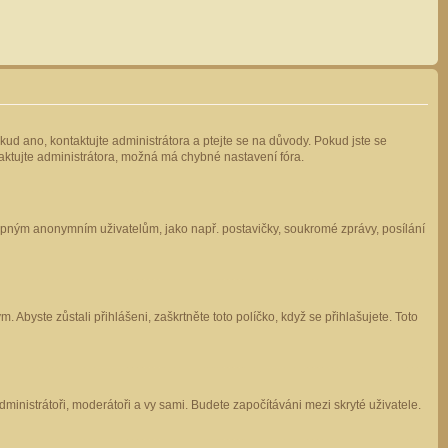
kud ano, kontaktujte administrátora a ptejte se na důvody. Pokud jste se
ntaktujte administrátora, možná má chybné nastavení fóra.
stupným anonymním uživatelům, jako např. postavičky, soukromé zprávy, posílání
 Abyste zůstali přihlášeni, zaškrtněte toto políčko, když se přihlašujete. Toto
administrátoři, moderátoři a vy sami. Budete započítáváni mezi skryté uživatele.