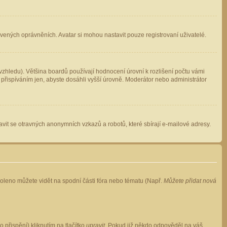
avených oprávněních. Avatar si mohou nastavit pouze registrovaní uživatelé.
zhledu). Většina boardů používají hodnocení úrovní k rozlišení počtu vámi
 přispíváním jen, abyste dosáhli vyšší úrovně. Moderátor nebo administrátor
vit se otravných anonymních vzkazů a robotů, které sbírají e-mailové adresy.
voleno můžete vidět na spodní části fóra nebo tématu (Např.
Můžete přidat nová
přispění) kliknutím na tlačítko
upravit
. Pokud již někdo odpověděl na váš