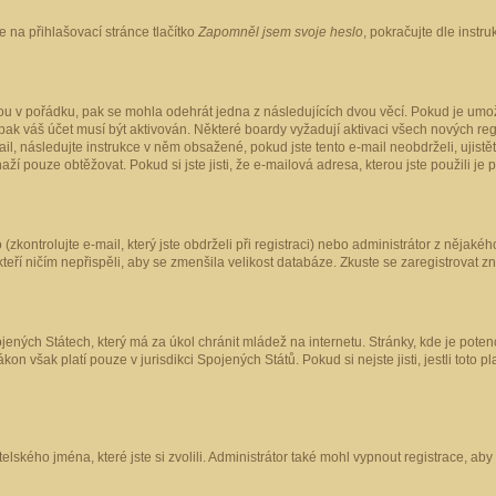
 na přihlašovací stránce tlačítko
Zapomněl jsem svoje heslo
, pokračujte dle instr
ou v pořádku, pak se mohla odehrát jedna z následujících dvou věcí. Pokud je umož
pak váš účet musí být aktivován. Některé boardy vyžadují aktivaci všech nových reg
-mail, následujte instrukce v něm obsažené, pokud jste tento e-mail neobdrželi, uji
naží pouze obtěžovat. Pokud si jste jisti, že e-mailová adresa, kterou jste použili je
kontrolujte e-mail, který jste obdrželi při registraci) nebo administrátor z nějaké
 kteří ničím nepřispěli, aby se zmenšila velikost databáze. Zkuste se zaregistrovat z
ených Státech, který má za úkol chránit mládež na internetu. Stránky, kde je poten
kon však platí pouze v jurisdikci Spojených Států. Pokud si nejste jisti, jestli tot
elského jména, které jste si zvolili. Administrátor také mohl vypnout registrace, ab