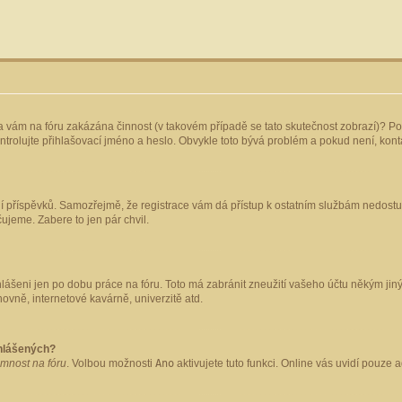
yla vám na fóru zakázána činnost (v takovém případě se tato skutečnost zobrazí)? Po
 zkontrolujte přihlašovací jméno a heslo. Obvykle toto bývá problém a pokud není, ko
ládání příspěvků. Samozřejmě, že registrace vám dá přístup k ostatním službám nedo
čujeme. Zabere to jen pár chvil.
hlášeni jen po dobu práce na fóru. Toto má zabránit zneužití vašeho účtu někým jiným.
ovně, internetové kavárně, univerzitě atd.
ihlášených?
omnost na fóru
. Volbou možnosti
Ano
aktivujete tuto funkci. Online vás uvidí pouze 