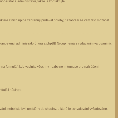
oderátor a administrátor, takže je kontaktujte.
které z nich úplně zabraňují přidávat přílohy, nezobrazí se vám tato možnost
 v kompetenci administrátorů fóra a phpBB Group nemá s vydáváním varování nic
e na formulář, kde vyplníte všechny nezbytné informace pro nahlášení
dající nástroje.
ání, nebo jste byli umístěny do skupiny, u které je schvalování vyžadováno.