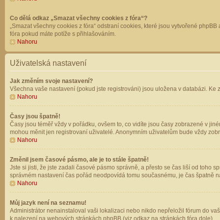
Co dělá odkaz „Smazat všechny cookies z fóra“?
„Smazat všechny cookies z fóra“ odstraní cookies, které jsou vytvořené phpBB a
fóra pokud máte potíže s přihlašováním.
Nahoru
Uživatelská nastavení
Jak změním svoje nastavení?
Všechna vaše nastavení (pokud jste registrováni) jsou uložena v databázi. Ke 
Nahoru
Časy jsou špatně!
Časy jsou téměř vždy v pořádku, ovšem to, co vidíte jsou časy zobrazené v jin
mohou měnit jen registrovaní uživatelé. Anonymním uživatelům bude vždy zobr
Nahoru
Změnil jsem časové pásmo, ale je to stále špatně!
Jste si jisti, že jste zadali časové pásmo správně, a přesto se čas liší od to
správném nastavení čas pořád neodpovídá tomu současnému, je čas špatně na
Nahoru
Můj jazyk není na seznamu!
Administrátor nenainstaloval vaši lokalizaci nebo nikdo nepřeložil fórum do va
k nalezení na webových stránkách phpBB (viz odkaz na stránkách fóra dole).