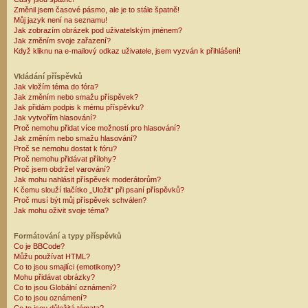
Změnil jsem časové pásmo, ale je to stále špatně!
Můj jazyk není na seznamu!
Jak zobrazím obrázek pod uživatelským jménem?
Jak změním svoje zařazení?
Když kliknu na e-mailový odkaz uživatele, jsem vyzván k přihlášení!
Vkládání příspěvků
Jak vložím téma do fóra?
Jak změním nebo smažu příspěvek?
Jak přidám podpis k mému příspěvku?
Jak vytvořím hlasování?
Proč nemohu přidat více možností pro hlasování?
Jak změním nebo smažu hlasování?
Proč se nemohu dostat k fóru?
Proč nemohu přidávat přílohy?
Proč jsem obdržel varování?
Jak mohu nahlásit příspěvek moderátorům?
K čemu slouží tlačítko „Uložit“ při psaní příspěvků?
Proč musí být můj příspěvek schválen?
Jak mohu oživit svoje téma?
Formátování a typy příspěvků
Co je BBCode?
Můžu používat HTML?
Co to jsou smajlíci (emotikony)?
Mohu přidávat obrázky?
Co to jsou Globální oznámení?
Co to jsou oznámení?