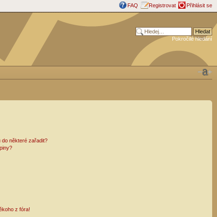
FAQ
Registrovat
Přihlásit se
Pokročilé hledání
 do některé zařadit?
piny?
ěkoho z fóra!