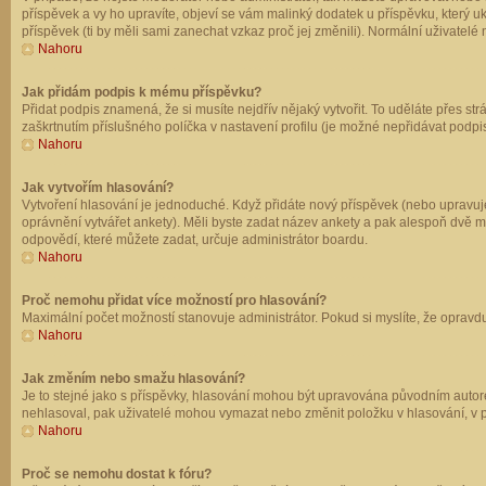
příspěvek a vy ho upravíte, objeví se vám malinký dodatek u příspěvku, který u
příspěvek (ti by měli sami zanechat vzkaz proč jej změnili). Normální uživate
Nahoru
Jak přidám podpis k mému příspěvku?
Přidat podpis znamená, že si musíte nejdřív nějaký vytvořit. To uděláte přes st
zaškrtnutím příslušného políčka v nastavení profilu (je možné nepřidávat podp
Nahoru
Jak vytvořím hlasování?
Vytvoření hlasování je jednoduché. Když přidáte nový příspěvek (nebo upravuje
oprávnění vytvářet ankety). Měli byste zadat název ankety a pak alespoň dvě 
odpovědí, které můžete zadat, určuje administrátor boardu.
Nahoru
Proč nemohu přidat více možností pro hlasování?
Maximální počet možností stanovuje administrátor. Pokud si myslíte, že opravdu
Nahoru
Jak změním nebo smažu hlasování?
Je to stejné jako s příspěvky, hlasování mohou být upravována původním autor
nehlasoval, pak uživatelé mohou vymazat nebo změnit položku v hlasování, v př
Nahoru
Proč se nemohu dostat k fóru?