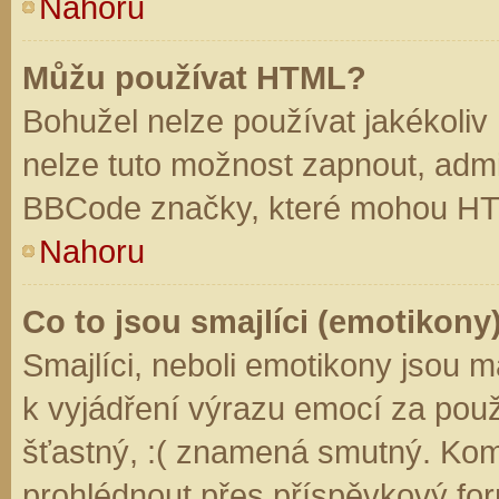
Nahoru
Můžu používat HTML?
Bohužel nelze používat jakékoliv
nelze tuto možnost zapnout, admi
BBCode značky, které mohou HT
Nahoru
Co to jsou smajlíci (emotikony
Smajlíci, neboli emotikony jsou m
k vyjádření výrazu emocí za použ
šťastný, :( znamená smutný. Kom
prohlédnout přes příspěvkový for