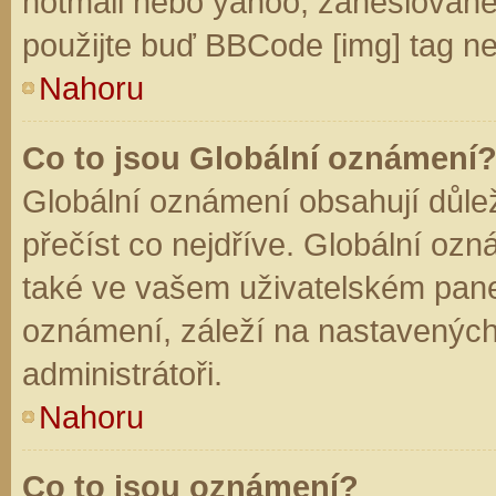
hotmail nebo yahoo, zaheslované
použijte buď BBCode [img] tag ne
Nahoru
Co to jsou Globální oznámení
Globální oznámení obsahují důleži
přečíst co nejdříve. Globální oz
také ve vašem uživatelském panelu
oznámení, záleží na nastavených
administrátoři.
Nahoru
Co to jsou oznámení?