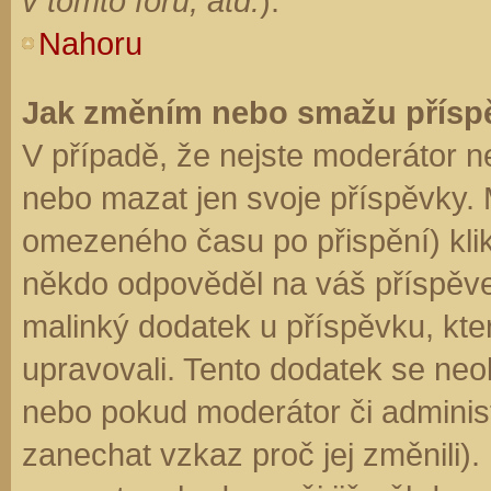
v tomto fóru, atd.
).
Nahoru
Jak změním nebo smažu přísp
V případě, že nejste moderátor n
nebo mazat jen svoje příspěvky. 
omezeného času po přispění) klik
někdo odpověděl na váš příspěve
malinký dodatek u příspěvku, kter
upravovali. Tento dodatek se neo
nebo pokud moderátor či administr
zanechat vzkaz proč jej změnili)