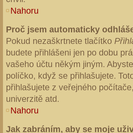
Nahoru
Proč jsem automaticky odhláš
Pokud nezaškrtnete tlačítko
Přihl
budete přihlášeni jen po dobu prá
vašeho účtu někým jiným. Abyste z
políčko, když se přihlašujete. T
přihlašujete z veřejného počítače
univerzitě atd.
Nahoru
Jak zabráním, aby se moje uži