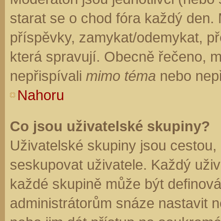
starat se o chod fóra každý den.
příspěvky, zamykat/odemykat, př
která spravují. Obecně řečeno, mo
nepřispívali
mimo téma
nebo nepři
Nahoru
Co jsou uživatelské skupiny?
Uživatelské skupiny jsou cestou,
seskupovat uživatele. Každý uživa
každé skupině může být definován
administrátorům snáze nastavit n