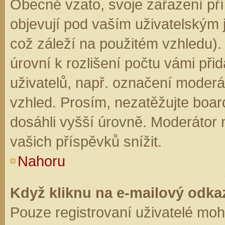
Obecně vzato, svoje zařazení př
objevují pod vaším uživatelským
což záleží na použitém vzhledu).
úrovní k rozlišení počtu vámi přid
uživatelů, např. označení moderá
vzhled. Prosím, nezatěžujte boar
dosáhli vyšší úrovně. Moderátor
vašich příspěvků snížit.
Nahoru
Když kliknu na e-mailový odkaz
Pouze registrovaní uživatelé moh