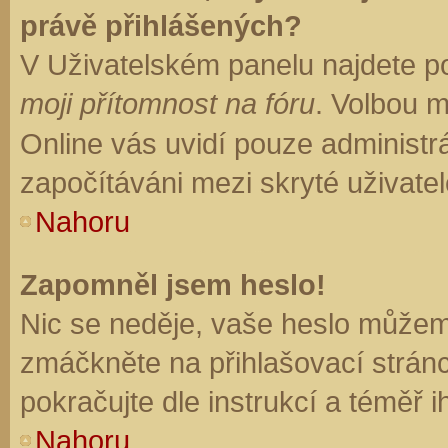
právě přihlášených?
V Uživatelském panelu najdete p
moji přítomnost na fóru
. Volbou 
Online vás uvidí pouze administrá
započítáváni mezi skryté uživatel
Nahoru
Zapomněl jsem heslo!
Nic se neděje, vaše heslo můžem
zmáčkněte na přihlašovací stránc
pokračujte dle instrukcí a téměř i
Nahoru