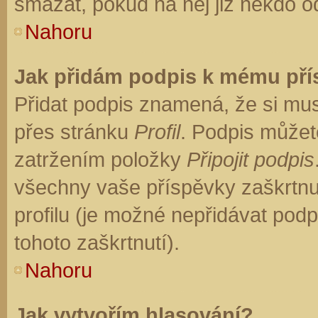
smazat, pokud na něj již někdo o
Nahoru
Jak přidám podpis k mému př
Přidat podpis znamená, že si musí
přes stránku
Profil
. Podpis můžet
zatržením položky
Připojit podpis
všechny vaše příspěvky zaškrtnu
profilu (je možné nepřidávat po
tohoto zaškrtnutí).
Nahoru
Jak vytvořím hlasování?