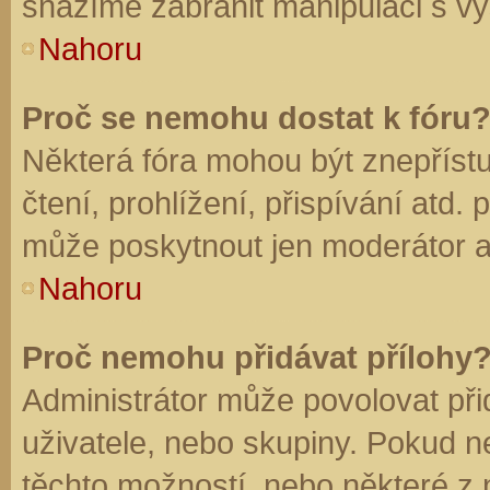
snažíme zabránit manipulaci s vý
Nahoru
Proč se nemohu dostat k fóru
Některá fóra mohou být znepříst
čtení, prohlížení, přispívání atd. 
může poskytnout jen moderátor a a
Nahoru
Proč nemohu přidávat přílohy
Administrátor může povolovat přid
uživatele, nebo skupiny. Pokud 
těchto možností, nebo některé z n