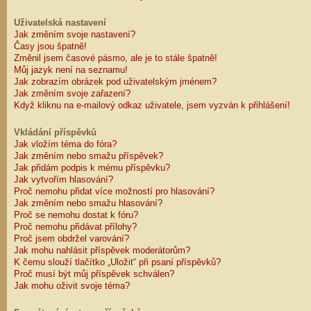
Uživatelská nastavení
Jak změním svoje nastavení?
Časy jsou špatně!
Změnil jsem časové pásmo, ale je to stále špatně!
Můj jazyk není na seznamu!
Jak zobrazím obrázek pod uživatelským jménem?
Jak změním svoje zařazení?
Když kliknu na e-mailový odkaz uživatele, jsem vyzván k přihlášení!
Vkládání příspěvků
Jak vložím téma do fóra?
Jak změním nebo smažu příspěvek?
Jak přidám podpis k mému příspěvku?
Jak vytvořím hlasování?
Proč nemohu přidat více možností pro hlasování?
Jak změním nebo smažu hlasování?
Proč se nemohu dostat k fóru?
Proč nemohu přidávat přílohy?
Proč jsem obdržel varování?
Jak mohu nahlásit příspěvek moderátorům?
K čemu slouží tlačítko „Uložit“ při psaní příspěvků?
Proč musí být můj příspěvek schválen?
Jak mohu oživit svoje téma?