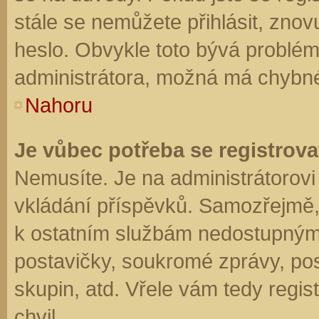
stále se nemůžete přihlásit, znov
heslo. Obvykle toto bývá problém
administrátora, možná má chybné
Nahoru
Je vůbec potřeba se registrova
Nemusíte. Je na administrátorovi f
vkládání příspěvků. Samozřejmě,
k ostatním službám nedostupným
postavičky, soukromé zprávy, posí
skupin, atd. Vřele vám tedy regis
chvil.