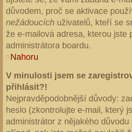
důvodem, proč se aktivace použí
nežádoucích
uživatelů, kteří se s
že e-mailová adresa, kterou jste p
administrátora boardu.
Nahoru
V minulosti jsem se zaregistr
přihlásit?!
Nejpravděpodobnější důvody: zad
heslo (zkontrolujte e-mail, který j
administrátor z nějakého důvodu 