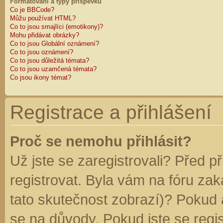
Formátování a typy příspěvků
Co je BBCode?
Můžu používat HTML?
Co to jsou smajlíci (emotikony)?
Mohu přidávat obrázky?
Co to jsou Globální oznámení?
Co to jsou oznámení?
Co to jsou důležitá témata?
Co to jsou uzamčená témata?
Co jsou ikony témat?
Registrace a přihlášení
Proč se nemohu přihlásit?
Už jste se zaregistrovali? Před p
registrovat. Byla vám na fóru za
tato skutečnost zobrazí)? Pokud a
se na důvody. Pokud jste se regist