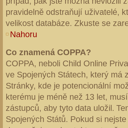
případ, pak jste možná nevložili 
pravidelně odstraňují uživatelé, k
velikost databáze. Zkuste se zare
Nahoru
Co znamená COPPA?
COPPA, neboli Child Online Priva
ve Spojených Státech, který má z
Stránky, kde je potencionální mož
kterému je méně než 13 let, mus
zástupců, aby tyto data uložil. Te
Spojených Států. Pokud si nejste jis