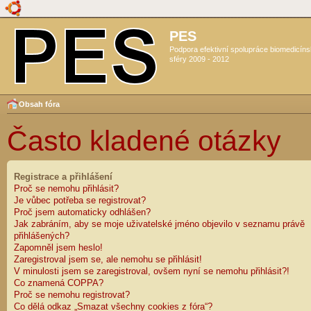
PES
Podpora efektivní spolupráce biomedicín
sféry 2009 - 2012
Obsah fóra
Často kladené otázky
Registrace a přihlášení
Proč se nemohu přihlásit?
Je vůbec potřeba se registrovat?
Proč jsem automaticky odhlášen?
Jak zabráním, aby se moje uživatelské jméno objevilo v seznamu právě
přihlášených?
Zapomněl jsem heslo!
Zaregistroval jsem se, ale nemohu se přihlásit!
V minulosti jsem se zaregistroval, ovšem nyní se nemohu přihlásit?!
Co znamená COPPA?
Proč se nemohu registrovat?
Co dělá odkaz „Smazat všechny cookies z fóra“?