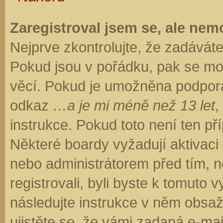
Zaregistroval jsem se, ale nemo
Nejprve zkontrolujte, že zadávát
Pokud jsou v pořádku, pak se moh
věcí. Pokud je umožněna podpora C
odkaz
…a je mi méně než 13 let
,
instrukce. Pokud toto není ten př
Některé boardy vyžadují aktivaci
nebo administrátorem před tím, ne
registrovali, byli byste k tomuto
následujte instrukce v něm obsaže
ujistěte se, že vámi zadaná e-ma