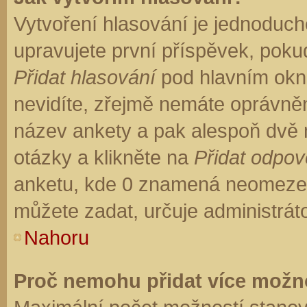
Vytvoření hlasování je jednoduch
upravujete první příspěvek, pokud
Přidat hlasování
pod hlavním okn
nevidíte, zřejmě nemáte oprávněn
název ankety a pak alespoň dvě
otázky a klikněte na
Přidat odpo
anketu, kde 0 znamená neomezen
můžete zadat, určuje administrát
Nahoru
Proč nemohu přidat více možno