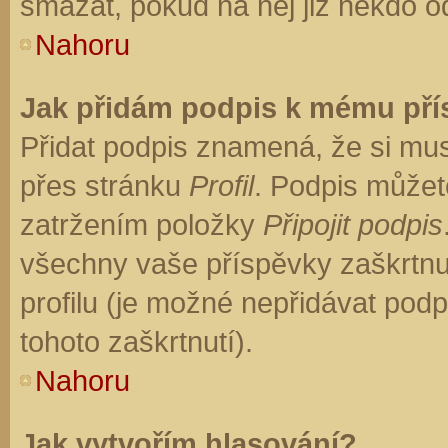
smazat, pokud na něj již někdo o
Nahoru
Jak přidám podpis k mému př
Přidat podpis znamená, že si musí
přes stránku
Profil
. Podpis můžet
zatržením položky
Připojit podpis
všechny vaše příspěvky zaškrtnu
profilu (je možné nepřidávat po
tohoto zaškrtnutí).
Nahoru
Jak vytvořím hlasování?