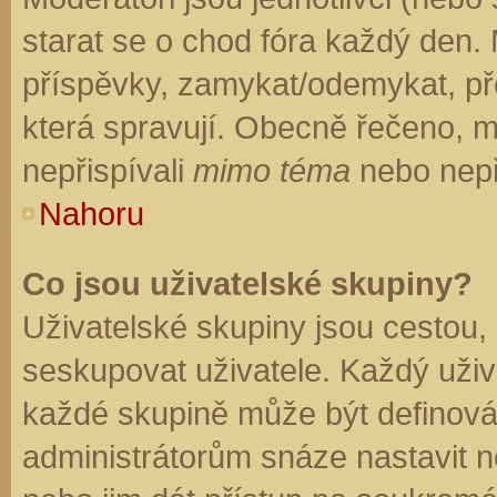
starat se o chod fóra každý den.
příspěvky, zamykat/odemykat, př
která spravují. Obecně řečeno, mo
nepřispívali
mimo téma
nebo nepři
Nahoru
Co jsou uživatelské skupiny?
Uživatelské skupiny jsou cestou,
seskupovat uživatele. Každý uživa
každé skupině může být definován
administrátorům snáze nastavit n