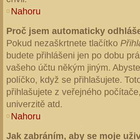
Nahoru
Proč jsem automaticky odhláš
Pokud nezaškrtnete tlačítko
Přihl
budete přihlášeni jen po dobu prá
vašeho účtu někým jiným. Abyste z
políčko, když se přihlašujete. T
přihlašujete z veřejného počítače
univerzitě atd.
Nahoru
Jak zabráním, aby se moje uži