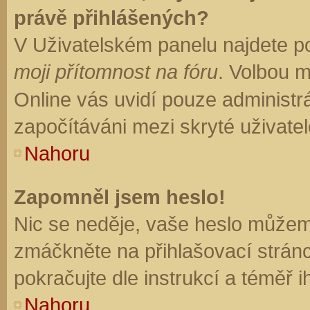
právě přihlášených?
V Uživatelském panelu najdete p
moji přítomnost na fóru
. Volbou 
Online vás uvidí pouze administrá
započítáváni mezi skryté uživatel
Nahoru
Zapomněl jsem heslo!
Nic se neděje, vaše heslo můžem
zmáčkněte na přihlašovací stránc
pokračujte dle instrukcí a téměř i
Nahoru