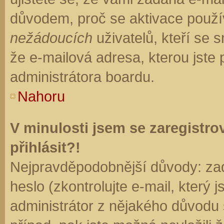
důvodem, proč se aktivace použí
nežádoucích
uživatelů, kteří se s
že e-mailová adresa, kterou jste p
administrátora boardu.
Nahoru
V minulosti jsem se zaregistr
přihlásit?!
Nejpravděpodobnější důvody: zad
heslo (zkontrolujte e-mail, který j
administrátor z nějakého důvodu 