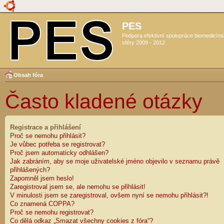
PES
Podpora efektivní spolupráce biomedicín
sféry 2009 - 2012
Obsah fóra
Často kladené otázky
Registrace a přihlášení
Proč se nemohu přihlásit?
Je vůbec potřeba se registrovat?
Proč jsem automaticky odhlášen?
Jak zabráním, aby se moje uživatelské jméno objevilo v seznamu právě
přihlášených?
Zapomněl jsem heslo!
Zaregistroval jsem se, ale nemohu se přihlásit!
V minulosti jsem se zaregistroval, ovšem nyní se nemohu přihlásit?!
Co znamená COPPA?
Proč se nemohu registrovat?
Co dělá odkaz „Smazat všechny cookies z fóra“?