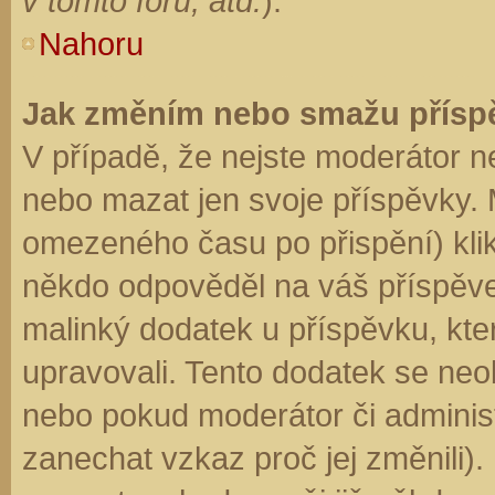
v tomto fóru, atd.
).
Nahoru
Jak změním nebo smažu přísp
V případě, že nejste moderátor n
nebo mazat jen svoje příspěvky. 
omezeného času po přispění) klik
někdo odpověděl na váš příspěve
malinký dodatek u příspěvku, kter
upravovali. Tento dodatek se neo
nebo pokud moderátor či administr
zanechat vzkaz proč jej změnili)