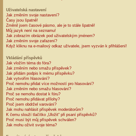
Uživatelská nastavení
Jak změním svoje nastavení?
Časy jsou špatně!
Změnil jsem časové pásmo, ale je to stále špatně!
Můj jazyk není na seznamu!
Jak zobrazím obrázek pod uživatelským jménem?
Jak změním svoje zařazení?
Když kliknu na e-mailový odkaz uživatele, jsem vyzván k přihlášení!
Vkládání příspěvků
Jak vložím téma do fóra?
Jak změním nebo smažu příspěvek?
Jak přidám podpis k mému příspěvku?
Jak vytvořím hlasování?
Proč nemohu přidat více možností pro hlasování?
Jak změním nebo smažu hlasování?
Proč se nemohu dostat k fóru?
Proč nemohu přidávat přílohy?
Proč jsem obdržel varování?
Jak mohu nahlásit příspěvek moderátorům?
K čemu slouží tlačítko „Uložit“ při psaní příspěvků?
Proč musí být můj příspěvek schválen?
Jak mohu oživit svoje téma?