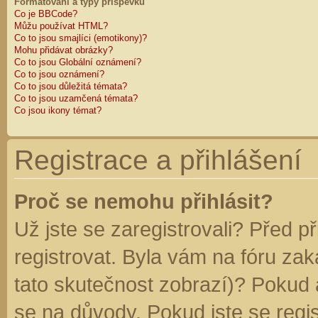
Formátování a typy příspěvků
Co je BBCode?
Můžu používat HTML?
Co to jsou smajlíci (emotikony)?
Mohu přidávat obrázky?
Co to jsou Globální oznámení?
Co to jsou oznámení?
Co to jsou důležitá témata?
Co to jsou uzamčená témata?
Co jsou ikony témat?
Registrace a přihlášení
Proč se nemohu přihlásit?
Už jste se zaregistrovali? Před p
registrovat. Byla vám na fóru za
tato skutečnost zobrazí)? Pokud a
se na důvody. Pokud jste se regist