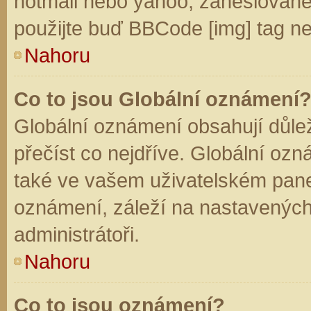
hotmail nebo yahoo, zaheslované
použijte buď BBCode [img] tag ne
Nahoru
Co to jsou Globální oznámení
Globální oznámení obsahují důleži
přečíst co nejdříve. Globální oz
také ve vašem uživatelském panelu
oznámení, záleží na nastavených
administrátoři.
Nahoru
Co to jsou oznámení?