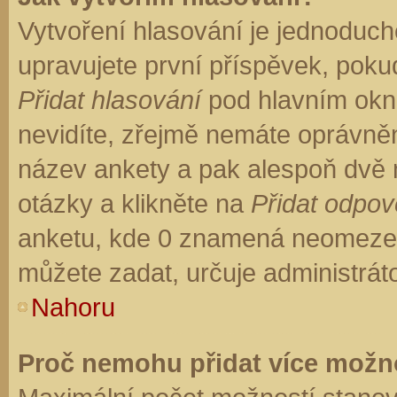
Vytvoření hlasování je jednoduch
upravujete první příspěvek, pokud
Přidat hlasování
pod hlavním okn
nevidíte, zřejmě nemáte oprávněn
název ankety a pak alespoň dvě
otázky a klikněte na
Přidat odpo
anketu, kde 0 znamená neomezen
můžete zadat, určuje administrát
Nahoru
Proč nemohu přidat více možno