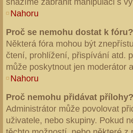
snažíme zabránit manipulaci s vý
Nahoru
Proč se nemohu dostat k fóru
Některá fóra mohou být znepříst
čtení, prohlížení, přispívání atd. 
může poskytnout jen moderátor a a
Nahoru
Proč nemohu přidávat přílohy
Administrátor může povolovat přid
uživatele, nebo skupiny. Pokud 
těchto možností, nebo některé z n