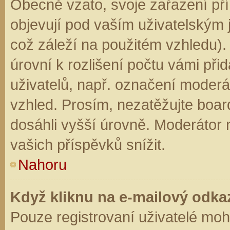
Obecně vzato, svoje zařazení př
objevují pod vaším uživatelským
což záleží na použitém vzhledu).
úrovní k rozlišení počtu vámi přid
uživatelů, např. označení moderá
vzhled. Prosím, nezatěžujte boar
dosáhli vyšší úrovně. Moderátor
vašich příspěvků snížit.
Nahoru
Když kliknu na e-mailový odkaz
Pouze registrovaní uživatelé moh