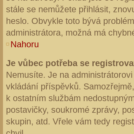
stále se nemůžete přihlásit, znov
heslo. Obvykle toto bývá problém
administrátora, možná má chybné
Nahoru
Je vůbec potřeba se registrova
Nemusíte. Je na administrátorovi f
vkládání příspěvků. Samozřejmě,
k ostatním službám nedostupným
postavičky, soukromé zprávy, posí
skupin, atd. Vřele vám tedy regis
chvil.