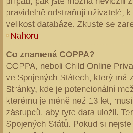
případ, pak jste možná nevložili 
pravidelně odstraňují uživatelé, k
velikost databáze. Zkuste se zare
Nahoru
Co znamená COPPA?
COPPA, neboli Child Online Priva
ve Spojených Státech, který má z
Stránky, kde je potencionální mož
kterému je méně než 13 let, mus
zástupců, aby tyto data uložil. Te
Spojených Států. Pokud si nejste jis