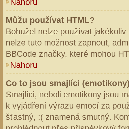
Nahoru
Můžu používat HTML?
Bohužel nelze používat jakékoliv
nelze tuto možnost zapnout, admi
BBCode značky, které mohou HT
Nahoru
Co to jsou smajlíci (emotikony
Smajlíci, neboli emotikony jsou m
k vyjádření výrazu emocí za použ
šťastný, :( znamená smutný. Kom
prohlédnout přes příspěvkový for