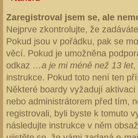
Zaregistroval jsem se, ale nemo
Nejprve zkontrolujte, že zadávát
Pokud jsou v pořádku, pak se moh
věcí. Pokud je umožněna podpora C
odkaz
…a je mi méně než 13 let
,
instrukce. Pokud toto není ten př
Některé boardy vyžadují aktivaci
nebo administrátorem před tím, ne
registrovali, byli byste k tomuto
následujte instrukce v něm obsaže
ujistěte se, že vámi zadaná e-ma