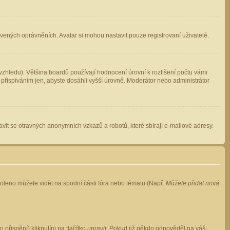
avených oprávněních. Avatar si mohou nastavit pouze registrovaní uživatelé.
zhledu). Většina boardů používají hodnocení úrovní k rozlišení počtu vámi
 přispíváním jen, abyste dosáhli vyšší úrovně. Moderátor nebo administrátor
vit se otravných anonymních vzkazů a robotů, které sbírají e-mailové adresy.
voleno můžete vidět na spodní části fóra nebo tématu (Např.
Můžete přidat nová
přispění) kliknutím na tlačítko
upravit
. Pokud již někdo odpověděl na váš