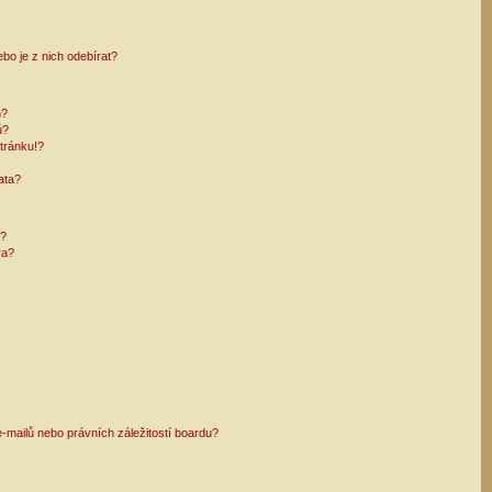
bo je z nich odebírat?
h?
ů?
tránku!?
ata?
i?
ra?
mailů nebo právních záležitostí boardu?