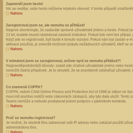
Zapomněl jsem heslo!
Nic se neděje, vaše heslo můžeme kdykoliv obnovit. V tomto případě zmáčkněte
Nahoru
Zaregistroval jsem se, ale nemohu se přihlásit!
Nejprve zkontrolujte, že zadáváte správné uživatelské jméno a heslo. Pokud js
13 let
, budete muset následovat zaslané instrukce. Pokud toto není ten případ, 
Když jste se registrovali, byli byste k tomuto vyzváni. Pokud vám byl zaslán e
aktivace používá, je zmenšit možnost výskytu
nežádoucích
uživatelů, kteří se s
Nahoru
V minulosti jsem se zaregistroval, ovšem nyní se nemohu přihlásit?!
Nejpravděpodobnější důvody: zadali jste chybné uživatelské jméno nebo heslo (z
nevložili žádný příspěvek. Je to obvyklé, že se pravidelně odstraňují uživatelé,
Nahoru
Co znamená COPPA?
COPPA, neboli Child Online Privacy and Protection Act of 1998 je zákon ve Spoj
musí mít souhlas rodičů nebo zákonných zástupců, aby tyto data uložil. Tento zá
Teams nemůže a nebude poskytovat právni podporu v jakémkoliv kontextu.
Nahoru
Proč se nemohu registrovat?
Je možné, že vlastník fóra zabanoval vaši IP adresu nebo zakázal použití uživat
administrátora fóra.
Nahoru