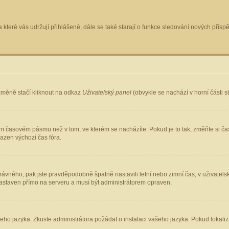
 které vás udržují přihlášené, dále se také starají o funkce sledování nových pří
změně stačí kliknout na odkaz
Uživatelský panel
(obvykle se nachází v horní části 
ém časovém pásmu než v tom, ve kterém se nacházíte. Pokud je to tak, změňte si ča
azen výchozí čas fóra.
ho správného, pak jste pravděpodobně špatně nastavili letní nebo zimní čas, v uživ
staven přímo na serveru a musí být administrátorem opraven.
šeho jazyka. Zkuste administrátora požádat o instalaci vašeho jazyka. Pokud lokaliz