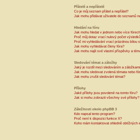
Přátelé a nepřátelé
Co je můj seznam přátel a nepřátel?
Jak mohu přidávat uživatele do seznamů ne
Hledání na fóru
Jak mohu hledat v jednom nebo více fórec
Proč můj dotaz vrací nulový počet výsledk
Proč mi vyhledávání vrací prázdnou bílou s
Jak mohu vyhledávat členy fóra?
Jak mohu najít své vlastní příspěvky a tém
Sledování témat a záložky
Jaký je rozdíl mezi sledováním a záložkam
Jak mohu sledovat zvolená témata nebo fó
Jak mohu zrušit sledování témat?
Přílohy
Jaké přílohy jsou povolené na tomto fóru?
Jak si mohu zobrazit všechny své přílohy?
Záležitosti okolo phpBB 3
Kdo napsal tento program?
Proč není k dispozici funkce X?
Koho mám kontaktovat ohledně obtížných e-