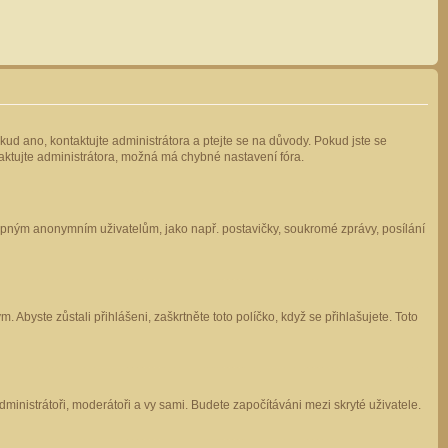
kud ano, kontaktujte administrátora a ptejte se na důvody. Pokud jste se
ntaktujte administrátora, možná má chybné nastavení fóra.
stupným anonymním uživatelům, jako např. postavičky, soukromé zprávy, posílání
 Abyste zůstali přihlášeni, zaškrtněte toto políčko, když se přihlašujete. Toto
administrátoři, moderátoři a vy sami. Budete započítáváni mezi skryté uživatele.