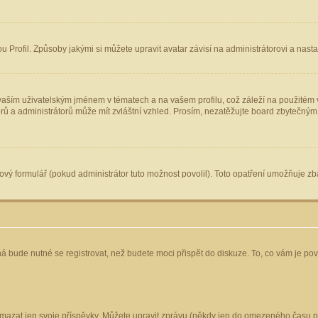
Profil. Způsoby jakými si můžete upravit avatar závisí na administrátorovi a nast
aším uživatelským jménem v tématech a na vašem profilu, což záleží na použitém v
torů a administrátorů může mít zvláštní vzhled. Prosím, nezatěžujte board zbytečným
vý formulář (pokud administrátor tuto možnost povolil). Toto opatření umožňuje zba
á bude nutné se registrovat, než budete moci přispět do diskuze. To, co vám je po
mazat jen svoje příspěvky. Můžete upravit zprávu (někdy jen do omezeného času po 