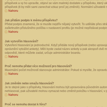
příspěvek a vy ho upravíte, objeví se vám malinký dodatek u příspěvku, který u
příspěvek (ti by měli sami zanechat vzkaz proč jej změnili). Normální uživate
Nahoru
Jak přidám podpis k mému příspěvku?
Přidat podpis znamená, že si musíte nejdřív nějaký vytvořit. To uděláte přes st
zaškrtnutím příslušného políčka v nastavení profilu (je možné nepřidávat podp
Nahoru
Jak vytvořím hlasování?
Vytvoření hlasování je jednoduché. Když přidáte nový příspěvek (nebo upravuje
oprávnění vytvářet ankety). Měli byste zadat název ankety a pak alespoň dvě 
odpovědí, které můžete zadat, určuje administrátor boardu.
Nahoru
Proč nemohu přidat více možností pro hlasování?
Maximální počet možností stanovuje administrátor. Pokud si myslíte, že opravdu
Nahoru
Jak změním nebo smažu hlasování?
Je to stejné jako s příspěvky, hlasování mohou být upravována původním autor
nehlasoval, pak uživatelé mohou vymazat nebo změnit položku v hlasování, v př
Nahoru
Proč se nemohu dostat k fóru?