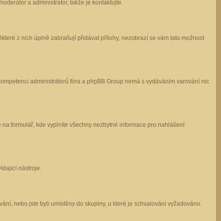
oderátor a administrátor, takže je kontaktujte.
které z nich úplně zabraňují přidávat přílohy, nezobrazí se vám tato možnost
 v kompetenci administrátorů fóra a phpBB Group nemá s vydáváním varování nic
e na formulář, kde vyplníte všechny nezbytné informace pro nahlášení
dající nástroje.
ání, nebo jste byli umístěny do skupiny, u které je schvalování vyžadováno.