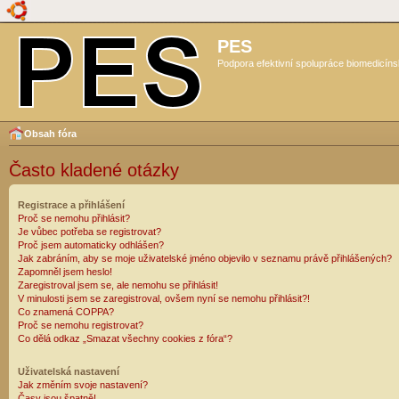
PES
Podpora efektivní spolupráce biomedicíns
Obsah fóra
Často kladené otázky
Registrace a přihlášení
Proč se nemohu přihlásit?
Je vůbec potřeba se registrovat?
Proč jsem automaticky odhlášen?
Jak zabráním, aby se moje uživatelské jméno objevilo v seznamu právě přihlášených?
Zapomněl jsem heslo!
Zaregistroval jsem se, ale nemohu se přihlásit!
V minulosti jsem se zaregistroval, ovšem nyní se nemohu přihlásit?!
Co znamená COPPA?
Proč se nemohu registrovat?
Co dělá odkaz „Smazat všechny cookies z fóra“?
Uživatelská nastavení
Jak změním svoje nastavení?
Časy jsou špatně!