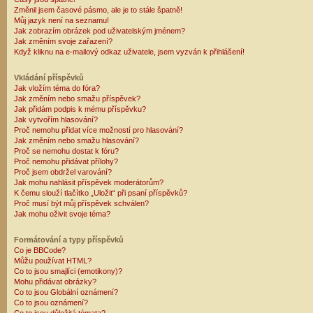
Změnil jsem časové pásmo, ale je to stále špatně!
Můj jazyk není na seznamu!
Jak zobrazím obrázek pod uživatelským jménem?
Jak změním svoje zařazení?
Když kliknu na e-mailový odkaz uživatele, jsem vyzván k přihlášení!
Vkládání příspěvků
Jak vložím téma do fóra?
Jak změním nebo smažu příspěvek?
Jak přidám podpis k mému příspěvku?
Jak vytvořím hlasování?
Proč nemohu přidat více možností pro hlasování?
Jak změním nebo smažu hlasování?
Proč se nemohu dostat k fóru?
Proč nemohu přidávat přílohy?
Proč jsem obdržel varování?
Jak mohu nahlásit příspěvek moderátorům?
K čemu slouží tlačítko „Uložit“ při psaní příspěvků?
Proč musí být můj příspěvek schválen?
Jak mohu oživit svoje téma?
Formátování a typy příspěvků
Co je BBCode?
Můžu používat HTML?
Co to jsou smajlíci (emotikony)?
Mohu přidávat obrázky?
Co to jsou Globální oznámení?
Co to jsou oznámení?