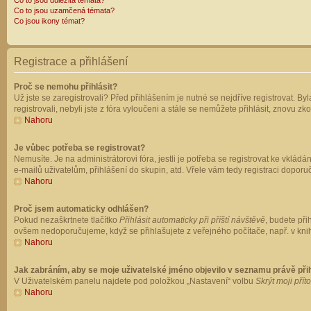
Co to jsou důležitá témata?
Co to jsou uzamčená témata?
Co jsou ikony témat?
Registrace a přihlášení
Proč se nemohu přihlásit?
Už jste se zaregistrovali? Před přihlášením je nutné se nejdříve registrovat. B
registrovali, nebyli jste z fóra vyloučeni a stále se nemůžete přihlásit, znovu
Nahoru
Je vůbec potřeba se registrovat?
Nemusíte. Je na administrátorovi fóra, jestli je potřeba se registrovat ke vk
e-mailů uživatelům, přihlášení do skupin, atd. Vřele vám tedy registraci doporu
Nahoru
Proč jsem automaticky odhlášen?
Pokud nezaškrtnete tlačítko
Přihlásit automaticky při příští návštěvě
, budete při
ovšem nedoporučujeme, když se přihlašujete z veřejného počítače, např. v knih
Nahoru
Jak zabráním, aby se moje uživatelské jméno objevilo v seznamu právě př
V Uživatelském panelu najdete pod položkou „Nastavení“ volbu
Skrýt moji přít
Nahoru