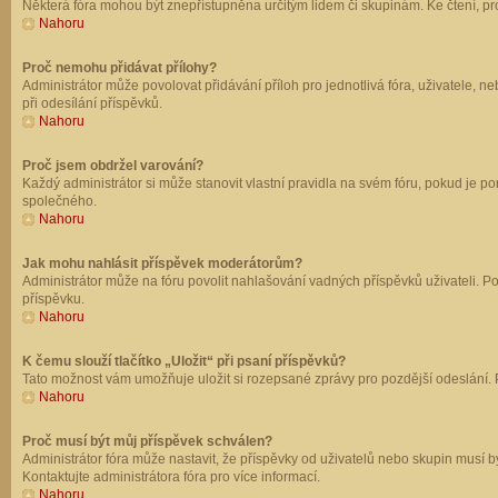
Některá fóra mohou být znepřístupněna určitým lidem či skupinám. Ke čtení, prohl
Nahoru
Proč nemohu přidávat přílohy?
Administrátor může povolovat přidávání příloh pro jednotlivá fóra, uživatele, 
při odesílání příspěvků.
Nahoru
Proč jsem obdržel varování?
Každý administrátor si může stanovit vlastní pravidla na svém fóru, pokud je 
společného.
Nahoru
Jak mohu nahlásit příspěvek moderátorům?
Administrátor může na fóru povolit nahlašování vadných příspěvků uživateli. P
příspěvku.
Nahoru
K čemu slouží tlačítko „Uložit“ při psaní příspěvků?
Tato možnost vám umožňuje uložit si rozepsané zprávy pro pozdější odeslání. Pr
Nahoru
Proč musí být můj příspěvek schválen?
Administrátor fóra může nastavit, že příspěvky od uživatelů nebo skupin musí 
Kontaktujte administrátora fóra pro více informací.
Nahoru