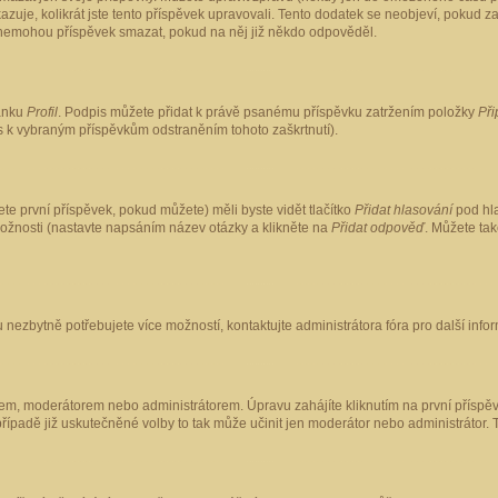
kazuje, kolikrát jste tento příspěvek upravovali. Tento dodatek se neobjeví, pokud
lé nemohou příspěvek smazat, pokud na něj již někdo odpověděl.
ránku
Profil
. Podpis můžete přidat k právě psanému příspěvku zatržením položky
Při
is k vybraným příspěvkům odstraněním tohoto zaškrtnutí).
te první příspěvek, pokud můžete) měli byste vidět tlačítko
Přidat hlasování
pod hla
možnosti (nastavte napsáním název otázky a klikněte na
Přidat odpověď
. Můžete ta
 nezbytně potřebujete více možností, kontaktujte administrátora fóra pro další info
em, moderátorem nebo administrátorem. Úpravu zahájíte kliknutím na první příspěv
ípadě již uskutečněné volby to tak může učinit jen moderátor nebo administrátor. 