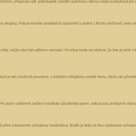
ížení, přispívání atd. potřebujete zvláštní autorizaci, kterou může poskytnout jen m
nebo skupiny. Pokud nemáte dostatečná oprávnění z jedné z těchto možností, nebo ně
porušíte, může vám být uděleno varování. Prosíme berte na vědomí, že toto je plně
okud je tato možnost povolena, u každého příspěvku uvidíte ikonu, která vás přived
o jejich opětovné načtení navštivte uživatelský panel, odkud jsou dostupné odpoví
být před zobrazením schváleny moderátory. Buďto je tedy na fóru nastaveno schvalov