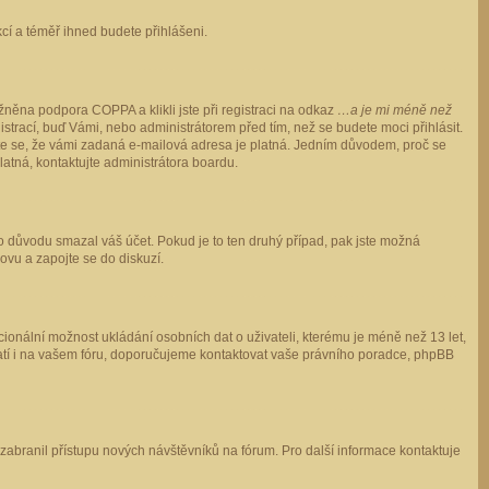
ukcí a téměř ihned budete přihlášeni.
něna podpora COPPA a klikli jste při registraci na odkaz
…a je mi méně než
istrací, buď Vámi, nebo administrátorem před tím, než se budete moci přihlásit.
stěte se, že vámi zadaná e-mailová adresa je platná. Jedním důvodem, proč se
 platná, kontaktujte administrátora boardu.
ho důvodu smazal váš účet. Pokud je to ten druhý případ, pak jste možná
novu a zapojte se do diskuzí.
cionální možnost ukládání osobních dat o uživateli, kterému je méně než 13 let,
o platí i na vašem fóru, doporučujeme kontaktovat vaše právního poradce, phpBB
y zabranil přístupu nových návštěvníků na fórum. Pro další informace kontaktuje