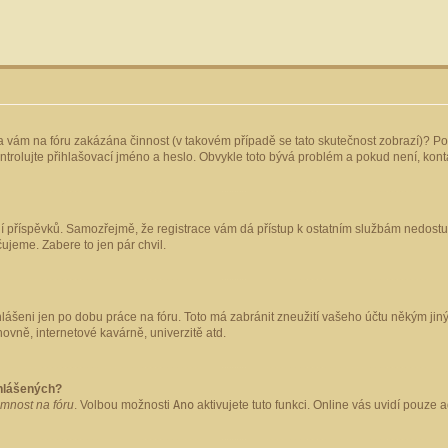
yla vám na fóru zakázána činnost (v takovém případě se tato skutečnost zobrazí)? Po
 zkontrolujte přihlašovací jméno a heslo. Obvykle toto bývá problém a pokud není, ko
ládání příspěvků. Samozřejmě, že registrace vám dá přístup k ostatním službám nedo
čujeme. Zabere to jen pár chvil.
hlášeni jen po dobu práce na fóru. Toto má zabránit zneužití vašeho účtu někým jiným.
ovně, internetové kavárně, univerzitě atd.
ihlášených?
omnost na fóru
. Volbou možnosti
Ano
aktivujete tuto funkci. Online vás uvidí pouze 