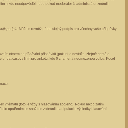
 zatím nikdo neodpověděl nebo pokud moderátor či administrátor změnili
pojit podpis
. Můžete rovněž přidat stejný podpis pro všechny vaše příspěvky
vním oknem na přidávání příspěvků (pokud to nevidíte, zřejmě nemáte
ké přidat časový limit pro anketu, kde 0 znamená neomezenou volbu. Počet
rmace.
ek v tématu (toto je vždy s hlasováním spojeno). Pokud nikdo zatím
Tímto opatřením se snažíme zabránit manipulaci s výsledky hlasování.