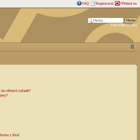
FAQ
Registrovat
Přihlásit se
Pokročilé hledání
 do některé zařadit?
piny?
ěkoho z fóra!