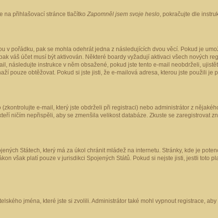
 na přihlašovací stránce tlačítko
Zapomněl jsem svoje heslo
, pokračujte dle instr
ou v pořádku, pak se mohla odehrát jedna z následujících dvou věcí. Pokud je umož
pak váš účet musí být aktivován. Některé boardy vyžadují aktivaci všech nových reg
-mail, následujte instrukce v něm obsažené, pokud jste tento e-mail neobdrželi, uji
naží pouze obtěžovat. Pokud si jste jisti, že e-mailová adresa, kterou jste použili je
kontrolujte e-mail, který jste obdrželi při registraci) nebo administrátor z nějaké
 kteří ničím nepřispěli, aby se zmenšila velikost databáze. Zkuste se zaregistrovat z
ených Státech, který má za úkol chránit mládež na internetu. Stránky, kde je poten
kon však platí pouze v jurisdikci Spojených Států. Pokud si nejste jisti, jestli tot
elského jména, které jste si zvolili. Administrátor také mohl vypnout registrace, ab