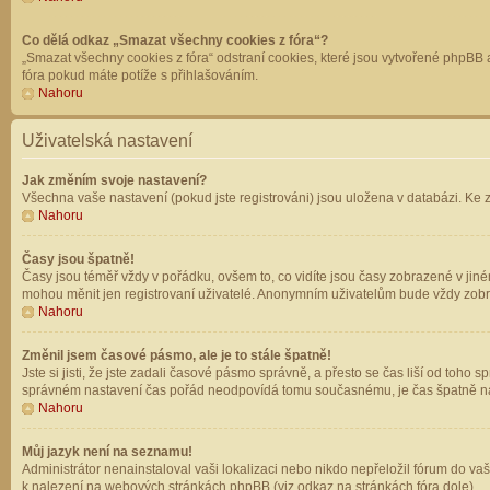
Co dělá odkaz „Smazat všechny cookies z fóra“?
„Smazat všechny cookies z fóra“ odstraní cookies, které jsou vytvořené phpBB a
fóra pokud máte potíže s přihlašováním.
Nahoru
Uživatelská nastavení
Jak změním svoje nastavení?
Všechna vaše nastavení (pokud jste registrováni) jsou uložena v databázi. Ke 
Nahoru
Časy jsou špatně!
Časy jsou téměř vždy v pořádku, ovšem to, co vidíte jsou časy zobrazené v jin
mohou měnit jen registrovaní uživatelé. Anonymním uživatelům bude vždy zobr
Nahoru
Změnil jsem časové pásmo, ale je to stále špatně!
Jste si jisti, že jste zadali časové pásmo správně, a přesto se čas liší od to
správném nastavení čas pořád neodpovídá tomu současnému, je čas špatně na
Nahoru
Můj jazyk není na seznamu!
Administrátor nenainstaloval vaši lokalizaci nebo nikdo nepřeložil fórum do va
k nalezení na webových stránkách phpBB (viz odkaz na stránkách fóra dole).