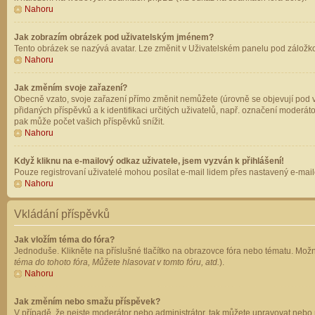
Nahoru
Jak zobrazím obrázek pod uživatelským jménem?
Tento obrázek se nazývá avatar. Lze změnit v Uživatelském panelu pod záložkou 
Nahoru
Jak změním svoje zařazení?
Obecně vzato, svoje zařazení přímo změnit nemůžete (úrovně se objevují pod v
přidaných příspěvků a k identifikaci určitých uživatelů, např. označení moderá
pak může počet vašich příspěvků snížit.
Nahoru
Když kliknu na e-mailový odkaz uživatele, jsem vyzván k přihlášení!
Pouze registrovaní uživatelé mohou posílat e-mail lidem přes nastavený e-mailo
Nahoru
Vkládání příspěvků
Jak vložím téma do fóra?
Jednoduše. Klikněte na příslušné tlačítko na obrazovce fóra nebo tématu. Možn
téma do tohoto fóra, Můžete hlasovat v tomto fóru, atd.
).
Nahoru
Jak změním nebo smažu příspěvek?
V případě, že nejste moderátor nebo administrátor, tak můžete upravovat nebo 