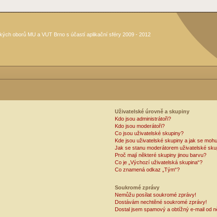
kých oborů MU a VUT Brno s účastí aplikační sféry 2009 - 2012
Uživatelské úrovně a skupiny
Kdo jsou administrátoři?
Kdo jsou moderátoři?
Co jsou uživatelské skupiny?
Kde jsou uživatelské skupiny a jak se mohu
Jak se stanu moderátorem uživatelské sku
Proč mají některé skupiny jinou barvu?
Co je „Výchozí uživatelská skupina“?
Co znamená odkaz „Tým“?
Soukromé zprávy
Nemůžu posílat soukromé zprávy!
Dostávám nechtěné soukromé zprávy!
Dostal jsem spamový a obtížný e-mail od n