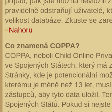
případ, pak jste možná nevložili 
pravidelně odstraňují uživatelé, k
velikost databáze. Zkuste se zare
Nahoru
Co znamená COPPA?
COPPA, neboli Child Online Priva
ve Spojených Státech, který má z
Stránky, kde je potencionální mož
kterému je méně než 13 let, mus
zástupců, aby tyto data uložil. Te
Spojených Států. Pokud si nejste jis