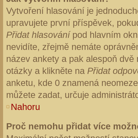
Vytvoření hlasování je jednoduch
upravujete první příspěvek, pokud
Přidat hlasování
pod hlavním okn
nevidíte, zřejmě nemáte oprávněn
název ankety a pak alespoň dvě
otázky a klikněte na
Přidat odpo
anketu, kde 0 znamená neomezen
můžete zadat, určuje administrát
Nahoru
Proč nemohu přidat více možno