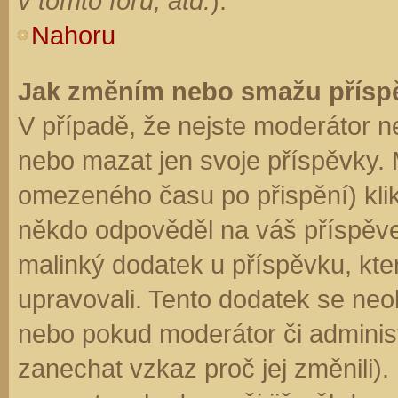
v tomto fóru, atd.
).
Nahoru
Jak změním nebo smažu přísp
V případě, že nejste moderátor n
nebo mazat jen svoje příspěvky. 
omezeného času po přispění) klik
někdo odpověděl na váš příspěve
malinký dodatek u příspěvku, kter
upravovali. Tento dodatek se neo
nebo pokud moderátor či administr
zanechat vzkaz proč jej změnili)