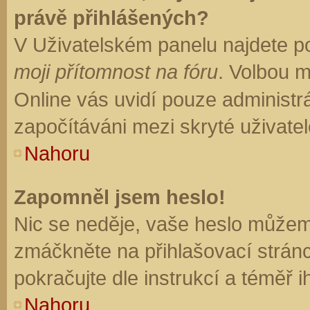
právě přihlášených?
V Uživatelském panelu najdete p
moji přítomnost na fóru
. Volbou 
Online vás uvidí pouze administrá
započítáváni mezi skryté uživatel
Nahoru
Zapomněl jsem heslo!
Nic se neděje, vaše heslo můžem
zmáčkněte na přihlašovací stránc
pokračujte dle instrukcí a téměř i
Nahoru