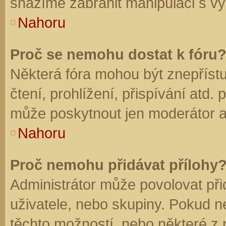
snažíme zabránit manipulaci s vý
Nahoru
Proč se nemohu dostat k fóru
Některá fóra mohou být znepříst
čtení, prohlížení, přispívání atd. 
může poskytnout jen moderátor a a
Nahoru
Proč nemohu přidávat přílohy
Administrátor může povolovat přid
uživatele, nebo skupiny. Pokud 
těchto možností, nebo některé z n