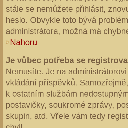
stále se nemůžete přihlásit, znov
heslo. Obvykle toto bývá problém
administrátora, možná má chybné
Nahoru
Je vůbec potřeba se registrova
Nemusíte. Je na administrátorovi f
vkládání příspěvků. Samozřejmě,
k ostatním službám nedostupným
postavičky, soukromé zprávy, posí
skupin, atd. Vřele vám tedy regis
chvil.