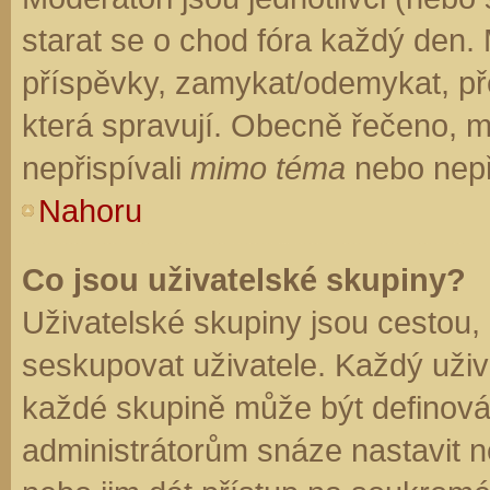
starat se o chod fóra každý den.
příspěvky, zamykat/odemykat, př
která spravují. Obecně řečeno, mo
nepřispívali
mimo téma
nebo nepři
Nahoru
Co jsou uživatelské skupiny?
Uživatelské skupiny jsou cestou,
seskupovat uživatele. Každý uživa
každé skupině může být definován
administrátorům snáze nastavit n