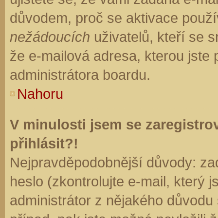
důvodem, proč se aktivace použí
nežádoucích
uživatelů, kteří se s
že e-mailová adresa, kterou jste p
administrátora boardu.
Nahoru
V minulosti jsem se zaregistr
přihlásit?!
Nejpravděpodobnější důvody: zad
heslo (zkontrolujte e-mail, který j
administrátor z nějakého důvodu 