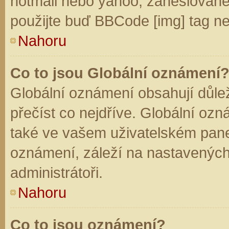
hotmail nebo yahoo, zaheslované
použijte buď BBCode [img] tag ne
Nahoru
Co to jsou Globální oznámení
Globální oznámení obsahují důleži
přečíst co nejdříve. Globální oz
také ve vašem uživatelském panelu
oznámení, záleží na nastavených
administrátoři.
Nahoru
Co to jsou oznámení?