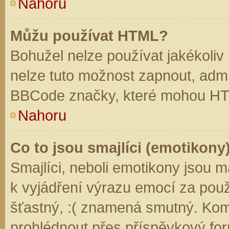
Nahoru
Můžu používat HTML?
Bohužel nelze používat jakékoliv
nelze tuto možnost zapnout, admi
BBCode značky, které mohou HT
Nahoru
Co to jsou smajlíci (emotikony
Smajlíci, neboli emotikony jsou m
k vyjádření výrazu emocí za použ
šťastný, :( znamená smutný. Kom
prohlédnout přes příspěvkový for