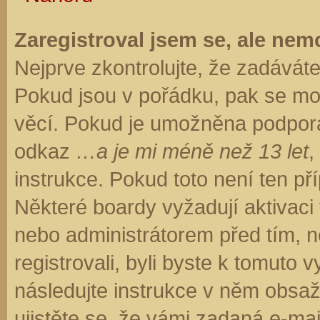
Zaregistroval jsem se, ale nemo
Nejprve zkontrolujte, že zadávát
Pokud jsou v pořádku, pak se moh
věcí. Pokud je umožněna podpora C
odkaz
…a je mi méně než 13 let
,
instrukce. Pokud toto není ten př
Některé boardy vyžadují aktivaci
nebo administrátorem před tím, ne
registrovali, byli byste k tomuto
následujte instrukce v něm obsaže
ujistěte se, že vámi zadaná e-ma