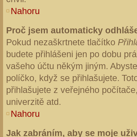
Nahoru
Proč jsem automaticky odhláš
Pokud nezaškrtnete tlačítko
Přihl
budete přihlášeni jen po dobu prá
vašeho účtu někým jiným. Abyste z
políčko, když se přihlašujete. T
přihlašujete z veřejného počítače
univerzitě atd.
Nahoru
Jak zabráním, aby se moje uži