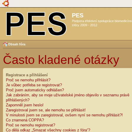
PES
Podpora efektivní spolupráce biomedicín
sféry 2009 - 2012
Obsah fóra
Často kladené otázky
Registrace a přihlášení
Proč se nemohu přihlásit?
Je vůbec potřeba se registrovat?
Proč jsem automaticky odhlášen?
Jak zabráním, aby se moje uživatelské jméno objevilo v seznamu právě
přihlášených?
Zapomněl jsem heslo!
Zaregistroval jsem se, ale nemohu se přihlásit!
V minulosti jsem se zaregistroval, ovšem nyní se nemohu přihlásit?!
Co znamená COPPA?
Proč se nemohu registrovat?
Co dělá odkaz „Smazat všechny cookies z fóra“?