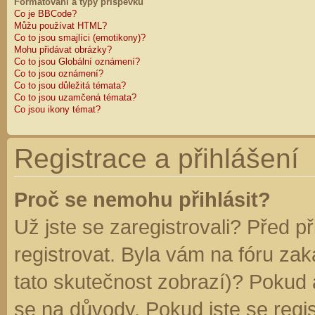
Formátování a typy příspěvků
Co je BBCode?
Můžu používat HTML?
Co to jsou smajlíci (emotikony)?
Mohu přidávat obrázky?
Co to jsou Globální oznámení?
Co to jsou oznámení?
Co to jsou důležitá témata?
Co to jsou uzamčená témata?
Co jsou ikony témat?
Registrace a přihlášení
Proč se nemohu přihlásit?
Už jste se zaregistrovali? Před p
registrovat. Byla vám na fóru za
tato skutečnost zobrazí)? Pokud a
se na důvody. Pokud jste se regist