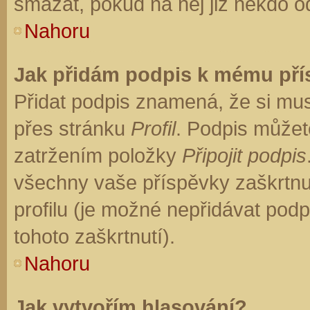
smazat, pokud na něj již někdo o
Nahoru
Jak přidám podpis k mému př
Přidat podpis znamená, že si musí
přes stránku
Profil
. Podpis můžet
zatržením položky
Připojit podpis
všechny vaše příspěvky zaškrtnu
profilu (je možné nepřidávat po
tohoto zaškrtnutí).
Nahoru
Jak vytvořím hlasování?