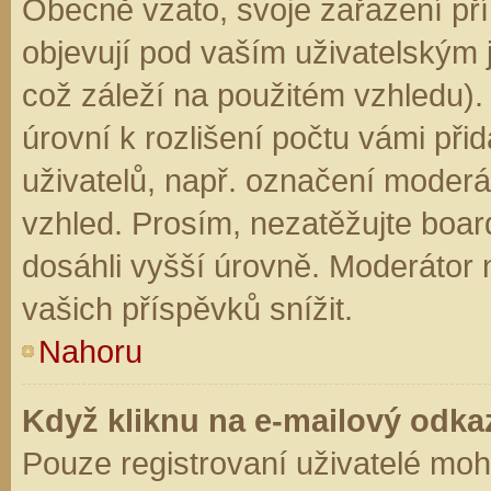
Obecně vzato, svoje zařazení př
objevují pod vaším uživatelským
což záleží na použitém vzhledu).
úrovní k rozlišení počtu vámi přid
uživatelů, např. označení moderá
vzhled. Prosím, nezatěžujte boar
dosáhli vyšší úrovně. Moderátor
vašich příspěvků snížit.
Nahoru
Když kliknu na e-mailový odkaz
Pouze registrovaní uživatelé moh