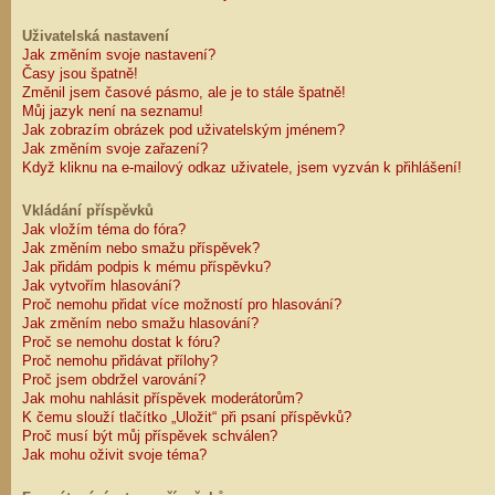
Uživatelská nastavení
Jak změním svoje nastavení?
Časy jsou špatně!
Změnil jsem časové pásmo, ale je to stále špatně!
Můj jazyk není na seznamu!
Jak zobrazím obrázek pod uživatelským jménem?
Jak změním svoje zařazení?
Když kliknu na e-mailový odkaz uživatele, jsem vyzván k přihlášení!
Vkládání příspěvků
Jak vložím téma do fóra?
Jak změním nebo smažu příspěvek?
Jak přidám podpis k mému příspěvku?
Jak vytvořím hlasování?
Proč nemohu přidat více možností pro hlasování?
Jak změním nebo smažu hlasování?
Proč se nemohu dostat k fóru?
Proč nemohu přidávat přílohy?
Proč jsem obdržel varování?
Jak mohu nahlásit příspěvek moderátorům?
K čemu slouží tlačítko „Uložit“ při psaní příspěvků?
Proč musí být můj příspěvek schválen?
Jak mohu oživit svoje téma?