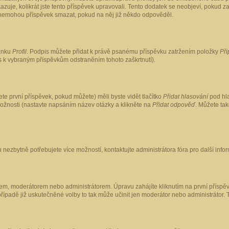
kazuje, kolikrát jste tento příspěvek upravovali. Tento dodatek se neobjeví, pokud
lé nemohou příspěvek smazat, pokud na něj již někdo odpověděl.
ránku
Profil
. Podpis můžete přidat k právě psanému příspěvku zatržením položky
Při
is k vybraným příspěvkům odstraněním tohoto zaškrtnutí).
te první příspěvek, pokud můžete) měli byste vidět tlačítko
Přidat hlasování
pod hla
možnosti (nastavte napsáním název otázky a klikněte na
Přidat odpověď
. Můžete ta
 nezbytně potřebujete více možností, kontaktujte administrátora fóra pro další info
em, moderátorem nebo administrátorem. Úpravu zahájíte kliknutím na první příspěv
ípadě již uskutečněné volby to tak může učinit jen moderátor nebo administrátor. 