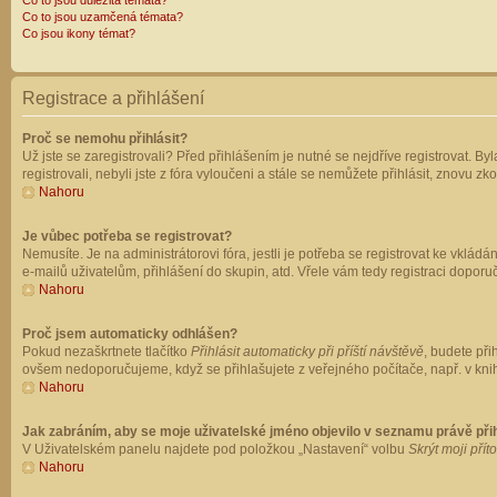
Co to jsou důležitá témata?
Co to jsou uzamčená témata?
Co jsou ikony témat?
Registrace a přihlášení
Proč se nemohu přihlásit?
Už jste se zaregistrovali? Před přihlášením je nutné se nejdříve registrovat. B
registrovali, nebyli jste z fóra vyloučeni a stále se nemůžete přihlásit, znovu
Nahoru
Je vůbec potřeba se registrovat?
Nemusíte. Je na administrátorovi fóra, jestli je potřeba se registrovat ke vk
e-mailů uživatelům, přihlášení do skupin, atd. Vřele vám tedy registraci doporu
Nahoru
Proč jsem automaticky odhlášen?
Pokud nezaškrtnete tlačítko
Přihlásit automaticky při příští návštěvě
, budete při
ovšem nedoporučujeme, když se přihlašujete z veřejného počítače, např. v knih
Nahoru
Jak zabráním, aby se moje uživatelské jméno objevilo v seznamu právě př
V Uživatelském panelu najdete pod položkou „Nastavení“ volbu
Skrýt moji přít
Nahoru