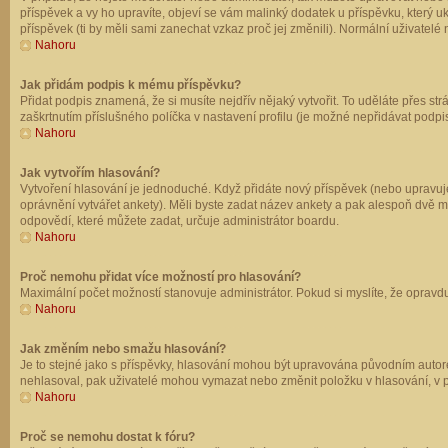
příspěvek a vy ho upravíte, objeví se vám malinký dodatek u příspěvku, který u
příspěvek (ti by měli sami zanechat vzkaz proč jej změnili). Normální uživate
Nahoru
Jak přidám podpis k mému příspěvku?
Přidat podpis znamená, že si musíte nejdřív nějaký vytvořit. To uděláte přes st
zaškrtnutím příslušného políčka v nastavení profilu (je možné nepřidávat podp
Nahoru
Jak vytvořím hlasování?
Vytvoření hlasování je jednoduché. Když přidáte nový příspěvek (nebo upravuje
oprávnění vytvářet ankety). Měli byste zadat název ankety a pak alespoň dvě 
odpovědí, které můžete zadat, určuje administrátor boardu.
Nahoru
Proč nemohu přidat více možností pro hlasování?
Maximální počet možností stanovuje administrátor. Pokud si myslíte, že opravdu
Nahoru
Jak změním nebo smažu hlasování?
Je to stejné jako s příspěvky, hlasování mohou být upravována původním autor
nehlasoval, pak uživatelé mohou vymazat nebo změnit položku v hlasování, v př
Nahoru
Proč se nemohu dostat k fóru?