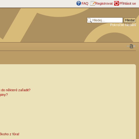
FAQ
Registrovat
Přihlásit se
Pokročilé hledání
 do některé zařadit?
piny?
ěkoho z fóra!