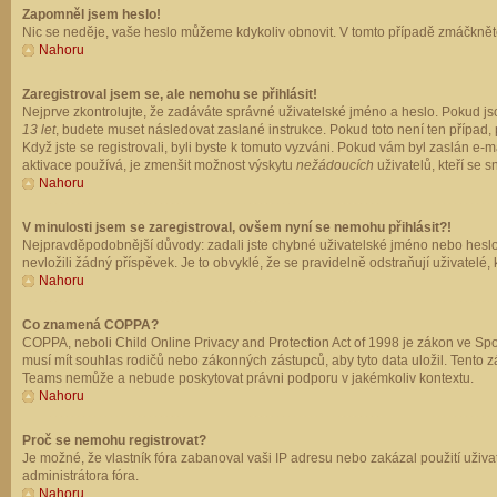
Zapomněl jsem heslo!
Nic se neděje, vaše heslo můžeme kdykoliv obnovit. V tomto případě zmáčkněte
Nahoru
Zaregistroval jsem se, ale nemohu se přihlásit!
Nejprve zkontrolujte, že zadáváte správné uživatelské jméno a heslo. Pokud js
13 let
, budete muset následovat zaslané instrukce. Pokud toto není ten případ, 
Když jste se registrovali, byli byste k tomuto vyzváni. Pokud vám byl zaslán e
aktivace používá, je zmenšit možnost výskytu
nežádoucích
uživatelů, kteří se s
Nahoru
V minulosti jsem se zaregistroval, ovšem nyní se nemohu přihlásit?!
Nejpravděpodobnější důvody: zadali jste chybné uživatelské jméno nebo heslo (z
nevložili žádný příspěvek. Je to obvyklé, že se pravidelně odstraňují uživatelé,
Nahoru
Co znamená COPPA?
COPPA, neboli Child Online Privacy and Protection Act of 1998 je zákon ve Spoj
musí mít souhlas rodičů nebo zákonných zástupců, aby tyto data uložil. Tento zá
Teams nemůže a nebude poskytovat právni podporu v jakémkoliv kontextu.
Nahoru
Proč se nemohu registrovat?
Je možné, že vlastník fóra zabanoval vaši IP adresu nebo zakázal použití uživat
administrátora fóra.
Nahoru