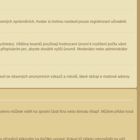
avených oprávněních. Avatar si mohou nastavit pouze registrovaní uživatelé.
zhledu). Většina boardů používají hodnocení úrovní k rozlišení počtu vámi
 přispíváním jen, abyste dosáhli vyšší úrovně. Moderátor nebo administrátor
vit se otravných anonymních vzkazů a robotů, které sbírají e-mailové adresy.
voleno můžete vidět na spodní části fóra nebo tématu (Např.
Můžete přidat nová
přispění) kliknutím na tlačítko
upravit
. Pokud již někdo odpověděl na váš