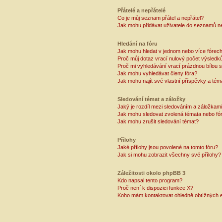
Přátelé a nepřátelé
Co je můj seznam přátel a nepřátel?
Jak mohu přidávat uživatele do seznamů ne
Hledání na fóru
Jak mohu hledat v jednom nebo více fórec
Proč můj dotaz vrací nulový počet výsledk
Proč mi vyhledávání vrací prázdnou bílou s
Jak mohu vyhledávat členy fóra?
Jak mohu najít své vlastní příspěvky a tém
Sledování témat a záložky
Jaký je rozdíl mezi sledováním a záložkam
Jak mohu sledovat zvolená témata nebo fó
Jak mohu zrušit sledování témat?
Přílohy
Jaké přílohy jsou povolené na tomto fóru?
Jak si mohu zobrazit všechny své přílohy?
Záležitosti okolo phpBB 3
Kdo napsal tento program?
Proč není k dispozici funkce X?
Koho mám kontaktovat ohledně obtížných e-