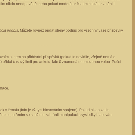
 zatím nikdo neodpověděl nebo pokud moderátor či administrátor změnili
pojit podpis
. Můžete rovněž přidat stejný podpis pro všechny vaše příspěvky
vním oknem na přidávání příspěvků (pokud to nevidíte, zřejmě nemáte
ké přidat časový limit pro anketu, kde 0 znamená neomezenou volbu. Počet
rmace.
ek v tématu (toto je vždy s hlasováním spojeno). Pokud nikdo zatím
Tímto opatřením se snažíme zabránit manipulaci s výsledky hlasování.