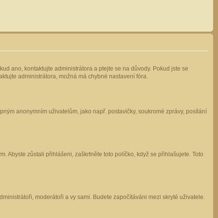
kud ano, kontaktujte administrátora a ptejte se na důvody. Pokud jste se
ntaktujte administrátora, možná má chybné nastavení fóra.
stupným anonymním uživatelům, jako např. postavičky, soukromé zprávy, posílání
 Abyste zůstali přihlášeni, zaškrtněte toto políčko, když se přihlašujete. Toto
administrátoři, moderátoři a vy sami. Budete započítáváni mezi skryté uživatele.