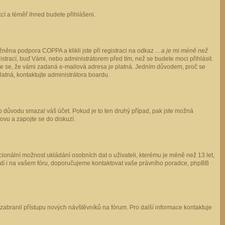
ukcí a téměř ihned budete přihlášeni.
něna podpora COPPA a klikli jste při registraci na odkaz
…a je mi méně než
istrací, buď Vámi, nebo administrátorem před tím, než se budete moci přihlásit.
stěte se, že vámi zadaná e-mailová adresa je platná. Jedním důvodem, proč se
 platná, kontaktujte administrátora boardu.
ho důvodu smazal váš účet. Pokud je to ten druhý případ, pak jste možná
novu a zapojte se do diskuzí.
cionální možnost ukládání osobních dat o uživateli, kterému je méně než 13 let,
o platí i na vašem fóru, doporučujeme kontaktovat vaše právního poradce, phpBB
y zabranil přístupu nových návštěvníků na fórum. Pro další informace kontaktuje