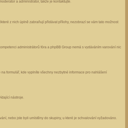
oderátor a administrátor, takže je kontaktujte.
které z nich úplně zabraňují přidávat přílohy, nezobrazí se vám tato možnost
 v kompetenci administrátorů fóra a phpBB Group nemá s vydáváním varování nic
e na formulář, kde vyplníte všechny nezbytné informace pro nahlášení
dající nástroje.
ání, nebo jste byli umístěny do skupiny, u které je schvalování vyžadováno.