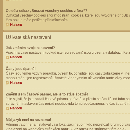
Co dělá odkaz „Smazat všechny cookies z fóra“?
„Smazat všechny cookies z fóra“ odstraní cookies, které jsou vytvořené phpBB a
fóra pokud máte potíže s přihlašováním.
Nahoru
Uživatelská nastavení
Jak změním svoje nastavení?
Všechna vaše nastavení (pokud jste registrováni) jsou uložena v databázi. Ke 
Nahoru
Časy jsou špatně!
Časy jsou téměř vždy v pořádku, ovšem to, co vidíte jsou časy zobrazené v jin
mohou měnit jen registrovaní uživatelé. Anonymním uživatelům bude vždy zobr
Nahoru
Změnil jsem časové pásmo, ale je to stále špatně!
Jste si jisti, že jste zadali časové pásmo správně, a přesto se čas liší od to
správném nastavení čas pořád neodpovídá tomu současnému, je čas špatně na
Nahoru
Můj jazyk není na seznamu!
Administrátor nenainstaloval vaši lokalizaci nebo nikdo nepřeložil fórum do va
k nalezení na webových stránkách phpBB (viz odkaz na stránkách fóra dole).