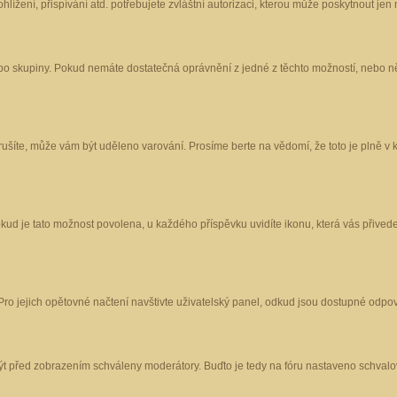
ížení, přispívání atd. potřebujete zvláštní autorizaci, kterou může poskytnout jen m
nebo skupiny. Pokud nemáte dostatečná oprávnění z jedné z těchto možností, nebo ně
porušíte, může vám být uděleno varování. Prosíme berte na vědomí, že toto je plně
okud je tato možnost povolena, u každého příspěvku uvidíte ikonu, která vás přived
o jejich opětovné načtení navštivte uživatelský panel, odkud jsou dostupné odpoví
být před zobrazením schváleny moderátory. Buďto je tedy na fóru nastaveno schvalov