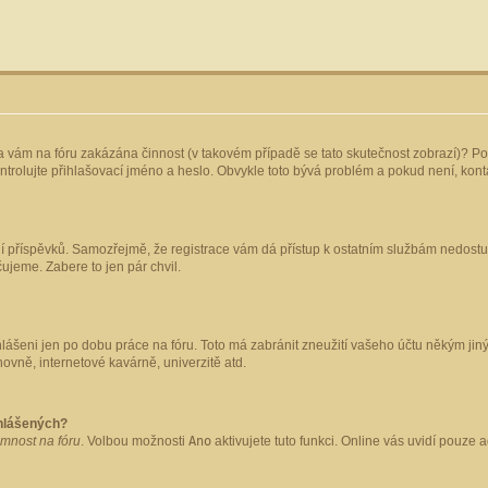
yla vám na fóru zakázána činnost (v takovém případě se tato skutečnost zobrazí)? Po
 zkontrolujte přihlašovací jméno a heslo. Obvykle toto bývá problém a pokud není, ko
ládání příspěvků. Samozřejmě, že registrace vám dá přístup k ostatním službám nedo
čujeme. Zabere to jen pár chvil.
hlášeni jen po dobu práce na fóru. Toto má zabránit zneužití vašeho účtu někým jiným.
ovně, internetové kavárně, univerzitě atd.
ihlášených?
omnost na fóru
. Volbou možnosti
Ano
aktivujete tuto funkci. Online vás uvidí pouze 