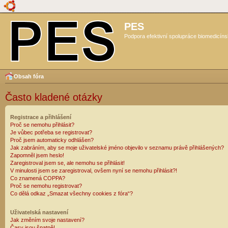
PES
Podpora efektivní spolupráce biomedicíns
Obsah fóra
Často kladené otázky
Registrace a přihlášení
Proč se nemohu přihlásit?
Je vůbec potřeba se registrovat?
Proč jsem automaticky odhlášen?
Jak zabráním, aby se moje uživatelské jméno objevilo v seznamu právě přihlášených?
Zapomněl jsem heslo!
Zaregistroval jsem se, ale nemohu se přihlásit!
V minulosti jsem se zaregistroval, ovšem nyní se nemohu přihlásit?!
Co znamená COPPA?
Proč se nemohu registrovat?
Co dělá odkaz „Smazat všechny cookies z fóra“?
Uživatelská nastavení
Jak změním svoje nastavení?
Časy jsou špatně!