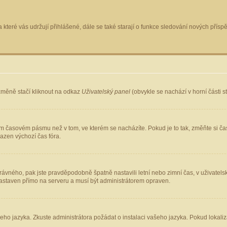
 které vás udržují přihlášené, dále se také starají o funkce sledování nových pří
změně stačí kliknout na odkaz
Uživatelský panel
(obvykle se nachází v horní části 
ém časovém pásmu než v tom, ve kterém se nacházíte. Pokud je to tak, změňte si ča
azen výchozí čas fóra.
ho správného, pak jste pravděpodobně špatně nastavili letní nebo zimní čas, v uživ
staven přímo na serveru a musí být administrátorem opraven.
šeho jazyka. Zkuste administrátora požádat o instalaci vašeho jazyka. Pokud lokaliz