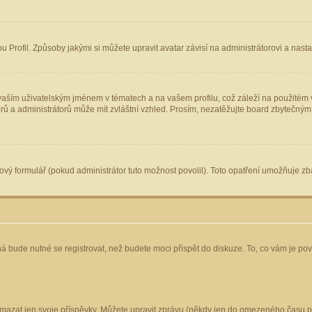
Profil. Způsoby jakými si můžete upravit avatar závisí na administrátorovi a nast
aším uživatelským jménem v tématech a na vašem profilu, což záleží na použitém v
torů a administrátorů může mít zvláštní vzhled. Prosím, nezatěžujte board zbytečným
vý formulář (pokud administrátor tuto možnost povolil). Toto opatření umožňuje zba
á bude nutné se registrovat, než budete moci přispět do diskuze. To, co vám je po
mazat jen svoje příspěvky. Můžete upravit zprávu (někdy jen do omezeného času po 