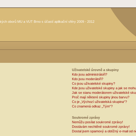
kých oborů MU a VUT Brno s účastí aplikační sféry 2009 - 2012
Uživatelské úrovně a skupiny
Kdo jsou administrátoři?
Kdo jsou moderátoři?
Co jsou uživatelské skupiny?
Kde jsou uživatelské skupiny a jak se mohu
Jak se stanu moderátorem uživatelské sku
Proč mají některé skupiny jinou barvu?
Co je „Výchozí uživatelská skupina“?
Co znamená odkaz „Tým“?
Soukromé zprávy
Nemůžu posílat soukromé zprávy!
Dostávám nechtěné soukromé zprávy!
Dostal jsem spamový a obtížný e-mail od n