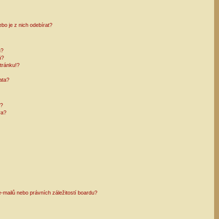
bo je z nich odebírat?
h?
ů?
tránku!?
ata?
i?
ra?
mailů nebo právních záležitostí boardu?