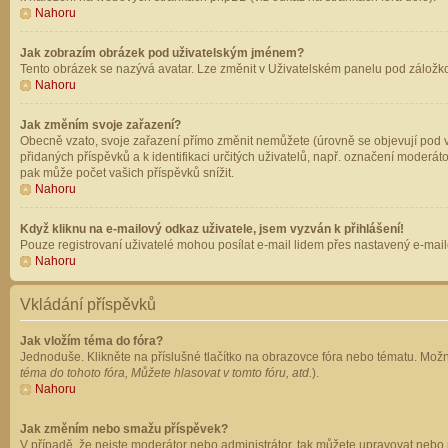
Nahoru
Jak zobrazím obrázek pod uživatelským jménem?
Tento obrázek se nazývá avatar. Lze změnit v Uživatelském panelu pod záložkou 
Nahoru
Jak změním svoje zařazení?
Obecně vzato, svoje zařazení přímo změnit nemůžete (úrovně se objevují pod v
přidaných příspěvků a k identifikaci určitých uživatelů, např. označení moderá
pak může počet vašich příspěvků snížit.
Nahoru
Když kliknu na e-mailový odkaz uživatele, jsem vyzván k přihlášení!
Pouze registrovaní uživatelé mohou posílat e-mail lidem přes nastavený e-mailo
Nahoru
Vkládání příspěvků
Jak vložím téma do fóra?
Jednoduše. Klikněte na příslušné tlačítko na obrazovce fóra nebo tématu. Možn
téma do tohoto fóra, Můžete hlasovat v tomto fóru, atd.
).
Nahoru
Jak změním nebo smažu příspěvek?
V případě, že nejste moderátor nebo administrátor, tak můžete upravovat nebo 