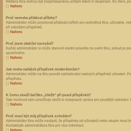
Některá fóra mohou být znepřístupněna určitým lidem či skupinám. Ke čtení, prohl
Nahoru
Proč nemohu přidávat přílohy?
Administrátor může povolovat přidávání příloh pro jednotlivá fóra, uživatele, 
při odesílání příspěvků.
Nahoru
Proč jsem obdržel varování?
Každý administrátor si může stanovit vlastní pravidla na svém fóru, pokud je 
společného.
Nahoru
Jak mohu nahlásit příspěvek moderátorům?
Administrátor může na fóru povolit nahlašování vadných příspěvků uživateli. P
příspěvku.
Nahoru
K čemu slouží tlačítko „Uložit“ při psaní příspěvků?
Tato možnost vám umožňuje uložit si rozepsané zprávy pro pozdější odeslání. Pr
Nahoru
Proč musí být můj příspěvek schválen?
Administrátor fóra může nastavit, že příspěvky od uživatelů nebo skupin musí 
Kontaktujte administrátora fóra pro více informací.
Nahoru