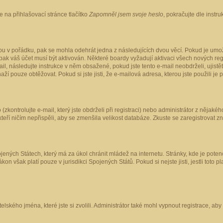
 na přihlašovací stránce tlačítko
Zapomněl jsem svoje heslo
, pokračujte dle instr
ou v pořádku, pak se mohla odehrát jedna z následujících dvou věcí. Pokud je umož
pak váš účet musí být aktivován. Některé boardy vyžadují aktivaci všech nových reg
-mail, následujte instrukce v něm obsažené, pokud jste tento e-mail neobdrželi, uji
naží pouze obtěžovat. Pokud si jste jisti, že e-mailová adresa, kterou jste použili je
kontrolujte e-mail, který jste obdrželi při registraci) nebo administrátor z nějaké
 kteří ničím nepřispěli, aby se zmenšila velikost databáze. Zkuste se zaregistrovat z
ených Státech, který má za úkol chránit mládež na internetu. Stránky, kde je poten
kon však platí pouze v jurisdikci Spojených Států. Pokud si nejste jisti, jestli tot
elského jména, které jste si zvolili. Administrátor také mohl vypnout registrace, ab