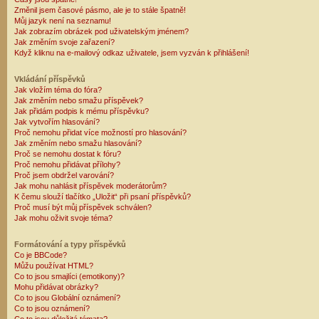
Změnil jsem časové pásmo, ale je to stále špatně!
Můj jazyk není na seznamu!
Jak zobrazím obrázek pod uživatelským jménem?
Jak změním svoje zařazení?
Když kliknu na e-mailový odkaz uživatele, jsem vyzván k přihlášení!
Vkládání příspěvků
Jak vložím téma do fóra?
Jak změním nebo smažu příspěvek?
Jak přidám podpis k mému příspěvku?
Jak vytvořím hlasování?
Proč nemohu přidat více možností pro hlasování?
Jak změním nebo smažu hlasování?
Proč se nemohu dostat k fóru?
Proč nemohu přidávat přílohy?
Proč jsem obdržel varování?
Jak mohu nahlásit příspěvek moderátorům?
K čemu slouží tlačítko „Uložit“ při psaní příspěvků?
Proč musí být můj příspěvek schválen?
Jak mohu oživit svoje téma?
Formátování a typy příspěvků
Co je BBCode?
Můžu používat HTML?
Co to jsou smajlíci (emotikony)?
Mohu přidávat obrázky?
Co to jsou Globální oznámení?
Co to jsou oznámení?