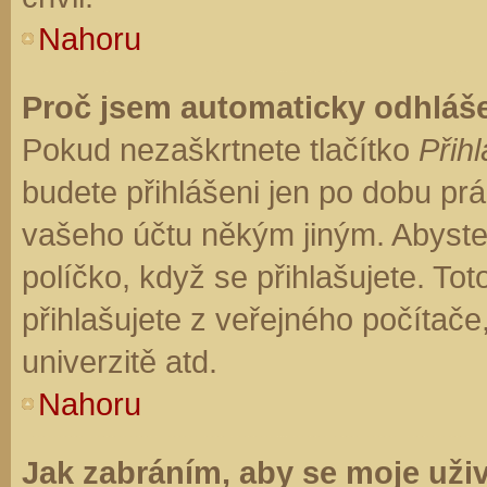
Nahoru
Proč jsem automaticky odhláš
Pokud nezaškrtnete tlačítko
Přihl
budete přihlášeni jen po dobu prá
vašeho účtu někým jiným. Abyste z
políčko, když se přihlašujete. T
přihlašujete z veřejného počítače
univerzitě atd.
Nahoru
Jak zabráním, aby se moje uži