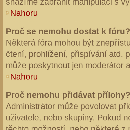
snažíme zabránit manipulaci s vý
Nahoru
Proč se nemohu dostat k fóru
Některá fóra mohou být znepříst
čtení, prohlížení, přispívání atd. 
může poskytnout jen moderátor a a
Nahoru
Proč nemohu přidávat přílohy
Administrátor může povolovat přid
uživatele, nebo skupiny. Pokud 
těchto možností, nebo některé z n