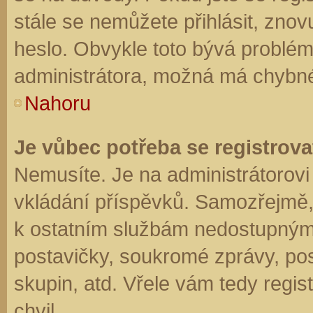
stále se nemůžete přihlásit, znov
heslo. Obvykle toto bývá problém
administrátora, možná má chybné
Nahoru
Je vůbec potřeba se registrova
Nemusíte. Je na administrátorovi f
vkládání příspěvků. Samozřejmě,
k ostatním službám nedostupným
postavičky, soukromé zprávy, posí
skupin, atd. Vřele vám tedy regis
chvil.