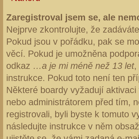
Zaregistroval jsem se, ale nemo
Nejprve zkontrolujte, že zadávát
Pokud jsou v pořádku, pak se moh
věcí. Pokud je umožněna podpora C
odkaz
…a je mi méně než 13 let
,
instrukce. Pokud toto není ten př
Některé boardy vyžadují aktivaci
nebo administrátorem před tím, ne
registrovali, byli byste k tomuto
následujte instrukce v něm obsaže
ujistěte se, že vámi zadaná e-ma