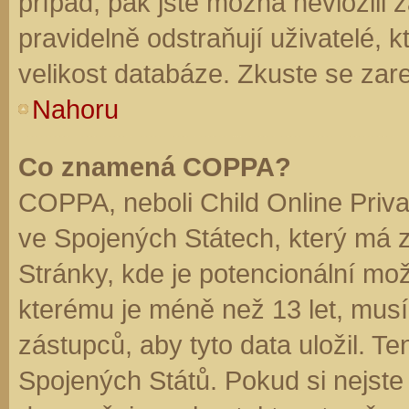
případ, pak jste možná nevložili 
pravidelně odstraňují uživatelé, k
velikost databáze. Zkuste se zare
Nahoru
Co znamená COPPA?
COPPA, neboli Child Online Priva
ve Spojených Státech, který má z
Stránky, kde je potencionální mož
kterému je méně než 13 let, mus
zástupců, aby tyto data uložil. Te
Spojených Států. Pokud si nejste jis