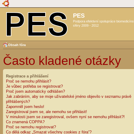
PES
Podpora efektivní spolupráce biomedicín
sféry 2009 - 2012
Obsah fóra
Často kladené otázky
Registrace a přihlášení
Proč se nemohu přihlásit?
Je vůbec potřeba se registrovat?
Proč jsem automaticky odhlášen?
Jak zabráním, aby se moje uživatelské jméno objevilo v seznamu právě
přihlášených?
Zapomněl jsem heslo!
Zaregistroval jsem se, ale nemohu se přihlásit!
V minulosti jsem se zaregistroval, ovšem nyní se nemohu přihlásit?!
Co znamená COPPA?
Proč se nemohu registrovat?
Co dělá odkaz „Smazat všechny cookies z fóra“?