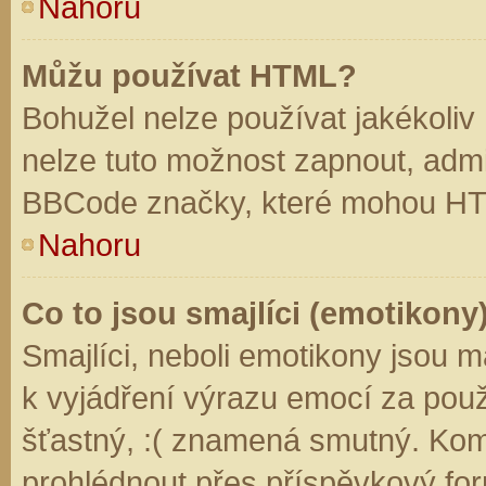
Nahoru
Můžu používat HTML?
Bohužel nelze používat jakékoliv
nelze tuto možnost zapnout, admi
BBCode značky, které mohou HT
Nahoru
Co to jsou smajlíci (emotikony
Smajlíci, neboli emotikony jsou m
k vyjádření výrazu emocí za použ
šťastný, :( znamená smutný. Kom
prohlédnout přes příspěvkový for