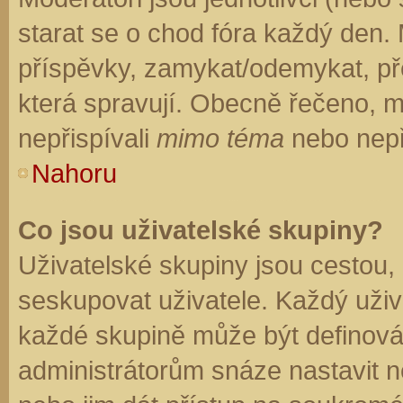
starat se o chod fóra každý den.
příspěvky, zamykat/odemykat, př
která spravují. Obecně řečeno, mo
nepřispívali
mimo téma
nebo nepři
Nahoru
Co jsou uživatelské skupiny?
Uživatelské skupiny jsou cestou,
seskupovat uživatele. Každý uživa
každé skupině může být definován
administrátorům snáze nastavit n