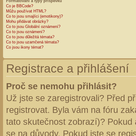
Formátování a typy příspěvků
Co je BBCode?
Můžu používat HTML?
Co to jsou smajlíci (emotikony)?
Mohu přidávat obrázky?
Co to jsou Globální oznámení?
Co to jsou oznámení?
Co to jsou důležitá témata?
Co to jsou uzamčená témata?
Co jsou ikony témat?
Registrace a přihlášení
Proč se nemohu přihlásit?
Už jste se zaregistrovali? Před p
registrovat. Byla vám na fóru za
tato skutečnost zobrazí)? Pokud a
se na důvody. Pokud jste se regist