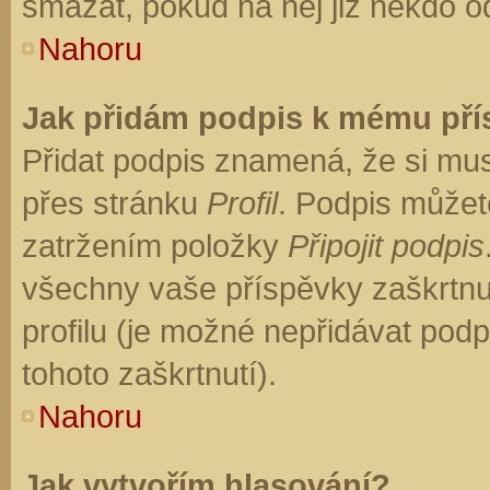
smazat, pokud na něj již někdo o
Nahoru
Jak přidám podpis k mému př
Přidat podpis znamená, že si musí
přes stránku
Profil
. Podpis můžet
zatržením položky
Připojit podpis
všechny vaše příspěvky zaškrtnu
profilu (je možné nepřidávat po
tohoto zaškrtnutí).
Nahoru
Jak vytvořím hlasování?