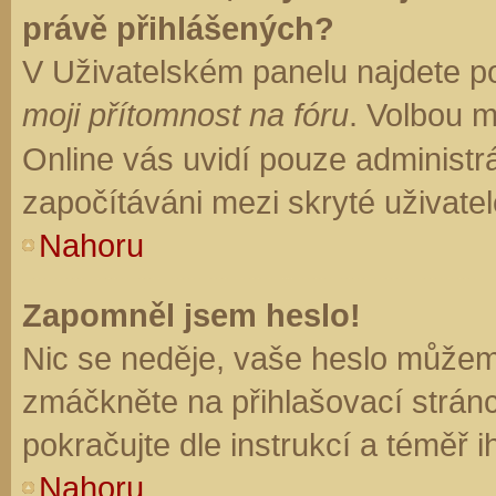
právě přihlášených?
V Uživatelském panelu najdete p
moji přítomnost na fóru
. Volbou 
Online vás uvidí pouze administrá
započítáváni mezi skryté uživatel
Nahoru
Zapomněl jsem heslo!
Nic se neděje, vaše heslo můžem
zmáčkněte na přihlašovací stránc
pokračujte dle instrukcí a téměř i
Nahoru