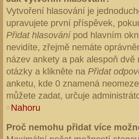
Vytvoření hlasování je jednoduch
upravujete první příspěvek, pokud
Přidat hlasování
pod hlavním okn
nevidíte, zřejmě nemáte oprávněn
název ankety a pak alespoň dvě
otázky a klikněte na
Přidat odpo
anketu, kde 0 znamená neomezen
můžete zadat, určuje administrát
Nahoru
Proč nemohu přidat více možno