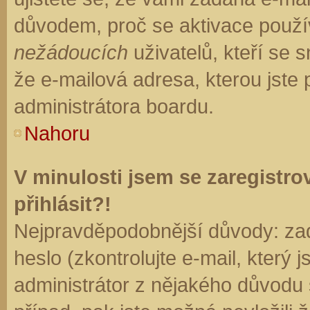
důvodem, proč se aktivace použí
nežádoucích
uživatelů, kteří se s
že e-mailová adresa, kterou jste p
administrátora boardu.
Nahoru
V minulosti jsem se zaregistr
přihlásit?!
Nejpravděpodobnější důvody: zad
heslo (zkontrolujte e-mail, který j
administrátor z nějakého důvodu 