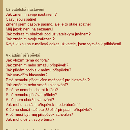
Uživatelská nastavení
Jak změním svoje nastavení?
Časy jsou špatně!
Změnil jsem časové pásmo, ale je to stále špatně!
Můj jazyk není na seznamu!
Jak zobrazím obrázek pod uživatelským jménem?
Jak změním svoje zařazení?
Když kliknu na e-mailový odkaz uživatele, jsem vyzván k přihlášení!
Vkládání příspěvků
Jak vložím téma do fóra?
Jak změním nebo smažu příspěvek?
Jak přidám podpis k mému příspěvku?
Jak vytvořím hlasování?
Proč nemohu přidat více možností pro hlasování?
Jak změním nebo smažu hlasování?
Proč se nemohu dostat k fóru?
Proč nemohu přidávat přílohy?
Proč jsem obdržel varování?
Jak mohu nahlásit příspěvek moderátorům?
K čemu slouží tlačítko „Uložit“ při psaní příspěvků?
Proč musí být můj příspěvek schválen?
Jak mohu oživit svoje téma?