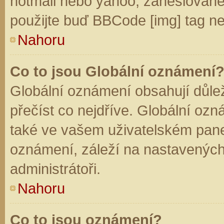
hotmail nebo yahoo, zaheslované
použijte buď BBCode [img] tag ne
Nahoru
Co to jsou Globální oznámení
Globální oznámení obsahují důleži
přečíst co nejdříve. Globální oz
také ve vašem uživatelském panelu
oznámení, záleží na nastavených
administrátoři.
Nahoru
Co to jsou oznámení?