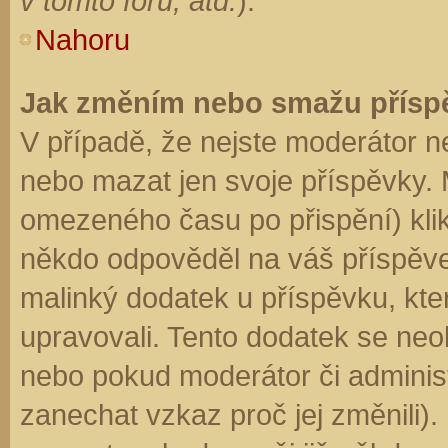
v tomto fóru, atd.
).
Nahoru
Jak změním nebo smažu přísp
V případě, že nejste moderátor n
nebo mazat jen svoje příspěvky. 
omezeného času po přispění) klik
někdo odpověděl na váš příspěve
malinký dodatek u příspěvku, kter
upravovali. Tento dodatek se neo
nebo pokud moderátor či administr
zanechat vzkaz proč jej změnili)