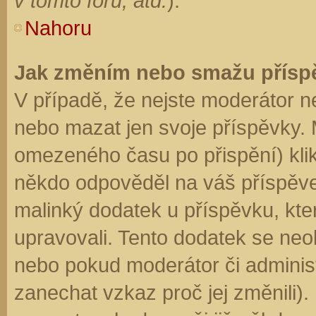
v tomto fóru, atd.
).
Nahoru
Jak změním nebo smažu přísp
V případě, že nejste moderátor n
nebo mazat jen svoje příspěvky. 
omezeného času po přispění) klik
někdo odpověděl na váš příspěve
malinký dodatek u příspěvku, kter
upravovali. Tento dodatek se neo
nebo pokud moderátor či administr
zanechat vzkaz proč jej změnili)