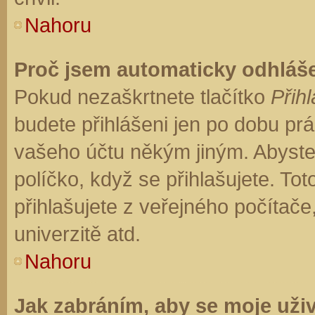
Nahoru
Proč jsem automaticky odhláš
Pokud nezaškrtnete tlačítko
Přihl
budete přihlášeni jen po dobu prá
vašeho účtu někým jiným. Abyste z
políčko, když se přihlašujete. T
přihlašujete z veřejného počítače
univerzitě atd.
Nahoru
Jak zabráním, aby se moje uži