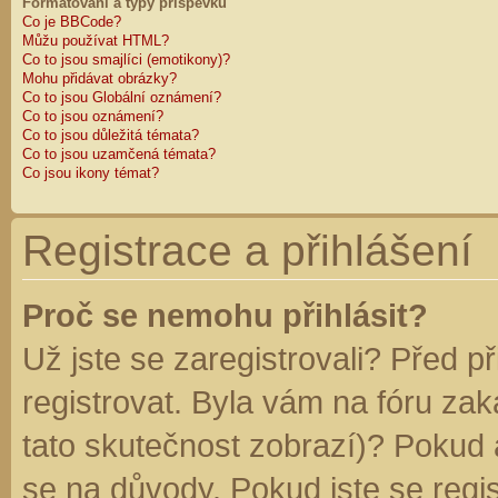
Formátování a typy příspěvků
Co je BBCode?
Můžu používat HTML?
Co to jsou smajlíci (emotikony)?
Mohu přidávat obrázky?
Co to jsou Globální oznámení?
Co to jsou oznámení?
Co to jsou důležitá témata?
Co to jsou uzamčená témata?
Co jsou ikony témat?
Registrace a přihlášení
Proč se nemohu přihlásit?
Už jste se zaregistrovali? Před p
registrovat. Byla vám na fóru za
tato skutečnost zobrazí)? Pokud a
se na důvody. Pokud jste se regist