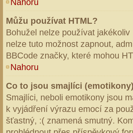
Nahoru
Můžu používat HTML?
Bohužel nelze používat jakékoliv
nelze tuto možnost zapnout, admi
BBCode značky, které mohou HT
Nahoru
Co to jsou smajlíci (emotikony
Smajlíci, neboli emotikony jsou m
k vyjádření výrazu emocí za použ
šťastný, :( znamená smutný. Kom
prohlédnout přes příspěvkový for