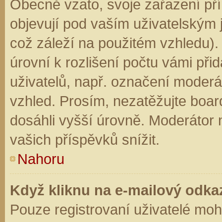
Obecně vzato, svoje zařazení př
objevují pod vaším uživatelským
což záleží na použitém vzhledu).
úrovní k rozlišení počtu vámi přid
uživatelů, např. označení moderá
vzhled. Prosím, nezatěžujte boar
dosáhli vyšší úrovně. Moderátor
vašich příspěvků snížit.
Nahoru
Když kliknu na e-mailový odkaz
Pouze registrovaní uživatelé moh