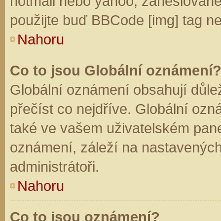
hotmail nebo yahoo, zaheslované
použijte buď BBCode [img] tag ne
Nahoru
Co to jsou Globální oznámení
Globální oznámení obsahují důleži
přečíst co nejdříve. Globální oz
také ve vašem uživatelském panelu
oznámení, záleží na nastavených
administrátoři.
Nahoru
Co to jsou oznámení?