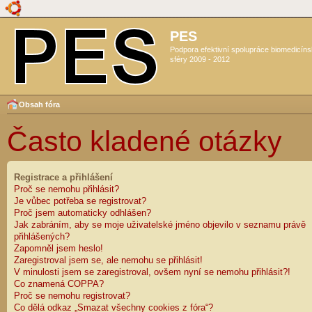
PES
Podpora efektivní spolupráce biomedicín
sféry 2009 - 2012
Obsah fóra
Často kladené otázky
Registrace a přihlášení
Proč se nemohu přihlásit?
Je vůbec potřeba se registrovat?
Proč jsem automaticky odhlášen?
Jak zabráním, aby se moje uživatelské jméno objevilo v seznamu právě
přihlášených?
Zapomněl jsem heslo!
Zaregistroval jsem se, ale nemohu se přihlásit!
V minulosti jsem se zaregistroval, ovšem nyní se nemohu přihlásit?!
Co znamená COPPA?
Proč se nemohu registrovat?
Co dělá odkaz „Smazat všechny cookies z fóra“?