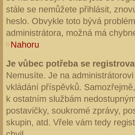
stále se nemůžete přihlásit, znov
heslo. Obvykle toto bývá problém
administrátora, možná má chybné
Nahoru
Je vůbec potřeba se registrova
Nemusíte. Je na administrátorovi f
vkládání příspěvků. Samozřejmě,
k ostatním službám nedostupným
postavičky, soukromé zprávy, posí
skupin, atd. Vřele vám tedy regis
chvil.