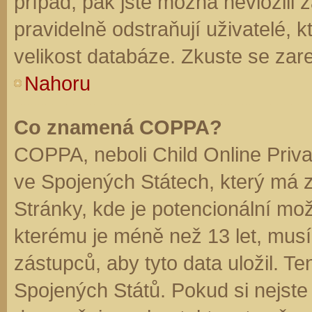
případ, pak jste možná nevložili 
pravidelně odstraňují uživatelé, k
velikost databáze. Zkuste se zare
Nahoru
Co znamená COPPA?
COPPA, neboli Child Online Priva
ve Spojených Státech, který má z
Stránky, kde je potencionální mož
kterému je méně než 13 let, mus
zástupců, aby tyto data uložil. Te
Spojených Států. Pokud si nejste jis