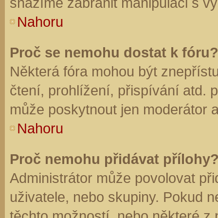
snažíme zabránit manipulaci s vý
Nahoru
Proč se nemohu dostat k fóru
Některá fóra mohou být znepříst
čtení, prohlížení, přispívání atd. 
může poskytnout jen moderátor a a
Nahoru
Proč nemohu přidávat přílohy
Administrátor může povolovat přid
uživatele, nebo skupiny. Pokud 
těchto možností, nebo některé z n