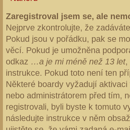
Zaregistroval jsem se, ale nemo
Nejprve zkontrolujte, že zadávát
Pokud jsou v pořádku, pak se moh
věcí. Pokud je umožněna podpora C
odkaz
…a je mi méně než 13 let
,
instrukce. Pokud toto není ten př
Některé boardy vyžadují aktivaci
nebo administrátorem před tím, ne
registrovali, byli byste k tomuto
následujte instrukce v něm obsaže
ujistěte se, že vámi zadaná e-ma