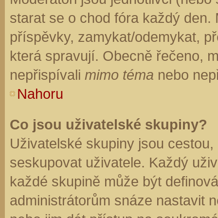
starat se o chod fóra každý den.
příspěvky, zamykat/odemykat, př
která spravují. Obecně řečeno, mo
nepřispívali
mimo téma
nebo nepři
Nahoru
Co jsou uživatelské skupiny?
Uživatelské skupiny jsou cestou,
seskupovat uživatele. Každý uživa
každé skupině může být definován
administrátorům snáze nastavit n