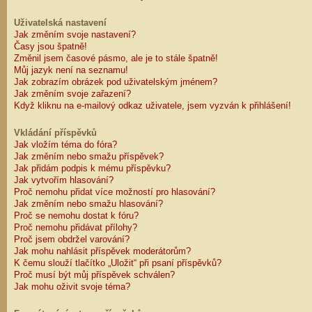
Uživatelská nastavení
Jak změním svoje nastavení?
Časy jsou špatně!
Změnil jsem časové pásmo, ale je to stále špatně!
Můj jazyk není na seznamu!
Jak zobrazím obrázek pod uživatelským jménem?
Jak změním svoje zařazení?
Když kliknu na e-mailový odkaz uživatele, jsem vyzván k přihlášení!
Vkládání příspěvků
Jak vložím téma do fóra?
Jak změním nebo smažu příspěvek?
Jak přidám podpis k mému příspěvku?
Jak vytvořím hlasování?
Proč nemohu přidat více možností pro hlasování?
Jak změním nebo smažu hlasování?
Proč se nemohu dostat k fóru?
Proč nemohu přidávat přílohy?
Proč jsem obdržel varování?
Jak mohu nahlásit příspěvek moderátorům?
K čemu slouží tlačítko „Uložit“ při psaní příspěvků?
Proč musí být můj příspěvek schválen?
Jak mohu oživit svoje téma?