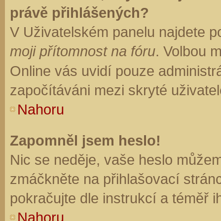
právě přihlášených?
V Uživatelském panelu najdete p
moji přítomnost na fóru
. Volbou 
Online vás uvidí pouze administrá
započítáváni mezi skryté uživatel
Nahoru
Zapomněl jsem heslo!
Nic se neděje, vaše heslo můžem
zmáčkněte na přihlašovací stránc
pokračujte dle instrukcí a téměř i
Nahoru