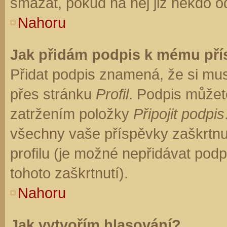
smazat, pokud na něj již někdo o
Nahoru
Jak přidám podpis k mému př
Přidat podpis znamená, že si musí
přes stránku
Profil
. Podpis můžet
zatržením položky
Připojit podpis
všechny vaše příspěvky zaškrtnu
profilu (je možné nepřidávat po
tohoto zaškrtnutí).
Nahoru
Jak vytvořím hlasování?