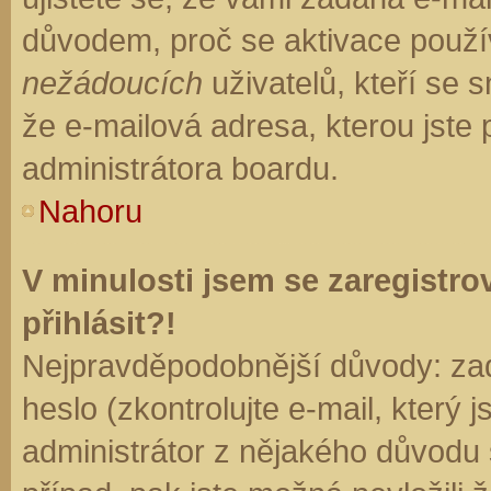
důvodem, proč se aktivace použí
nežádoucích
uživatelů, kteří se s
že e-mailová adresa, kterou jste p
administrátora boardu.
Nahoru
V minulosti jsem se zaregistr
přihlásit?!
Nejpravděpodobnější důvody: zad
heslo (zkontrolujte e-mail, který j
administrátor z nějakého důvodu 