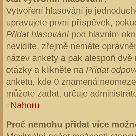
Vytvoření hlasování je jednoduch
upravujete první příspěvek, pokud
Přidat hlasování
pod hlavním okn
nevidíte, zřejmě nemáte oprávněn
název ankety a pak alespoň dvě
otázky a klikněte na
Přidat odpo
anketu, kde 0 znamená neomezen
můžete zadat, určuje administrát
Nahoru
Proč nemohu přidat více možno