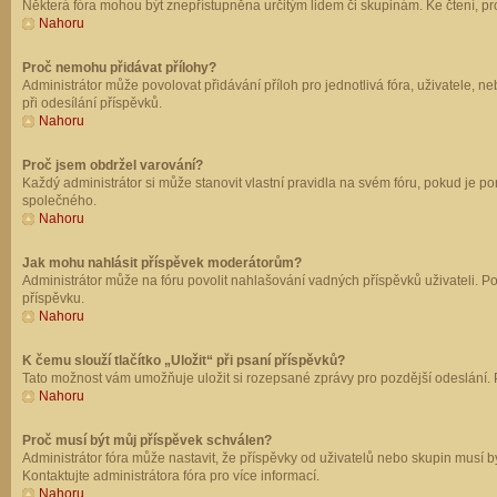
Některá fóra mohou být znepřístupněna určitým lidem či skupinám. Ke čtení, prohl
Nahoru
Proč nemohu přidávat přílohy?
Administrátor může povolovat přidávání příloh pro jednotlivá fóra, uživatele, 
při odesílání příspěvků.
Nahoru
Proč jsem obdržel varování?
Každý administrátor si může stanovit vlastní pravidla na svém fóru, pokud je 
společného.
Nahoru
Jak mohu nahlásit příspěvek moderátorům?
Administrátor může na fóru povolit nahlašování vadných příspěvků uživateli. P
příspěvku.
Nahoru
K čemu slouží tlačítko „Uložit“ při psaní příspěvků?
Tato možnost vám umožňuje uložit si rozepsané zprávy pro pozdější odeslání. Pr
Nahoru
Proč musí být můj příspěvek schválen?
Administrátor fóra může nastavit, že příspěvky od uživatelů nebo skupin musí 
Kontaktujte administrátora fóra pro více informací.
Nahoru