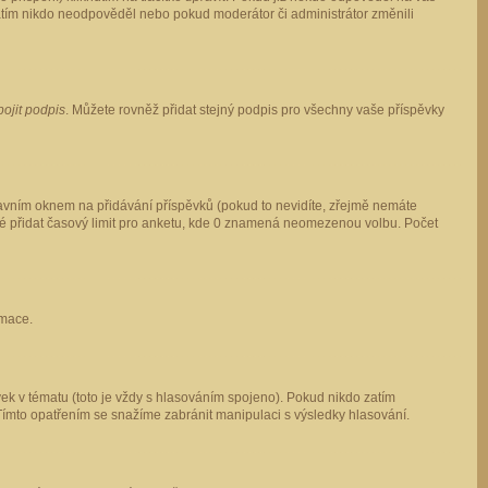
 zatím nikdo neodpověděl nebo pokud moderátor či administrátor změnili
pojit podpis
. Můžete rovněž přidat stejný podpis pro všechny vaše příspěvky
vním oknem na přidávání příspěvků (pokud to nevidíte, zřejmě nemáte
ké přidat časový limit pro anketu, kde 0 znamená neomezenou volbu. Počet
rmace.
ek v tématu (toto je vždy s hlasováním spojeno). Pokud nikdo zatím
Tímto opatřením se snažíme zabránit manipulaci s výsledky hlasování.