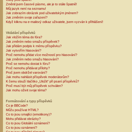
Změnil jsem časové pásmo, ale je to stále špatně!
Můj jazyk není na seznamu!
Jak zobrazím obrázek pod uživatelským jménem?
Jak změním svoje zařazení?
Když kliknu na e-mailový odkaz uživatele, jsem vyzván k přihlášení!
Vkládání příspěvků
Jak vložím téma do fóra?
Jak změním nebo smažu příspěvek?
Jak přidám podpis k mému příspěvku?
Jak vytvořím hlasování?
Proč nemohu přidat více možností pro hlasování?
Jak změním nebo smažu hlasování?
Proč se nemohu dostat k fóru?
Proč nemohu přidávat přílohy?
Proč jsem obdržel varování?
Jak mohu nahlásit příspěvek moderátorům?
K čemu slouží tlačítko „Uložit“ při psaní příspěvků?
Proč musí být můj příspěvek schválen?
Jak mohu oživit svoje téma?
Formátování a typy příspěvků
Co je BBCode?
Můžu používat HTML?
Co to jsou smajlíci (emotikony)?
Mohu přidávat obrázky?
Co to jsou Globální oznámení?
Co to jsou oznámení?