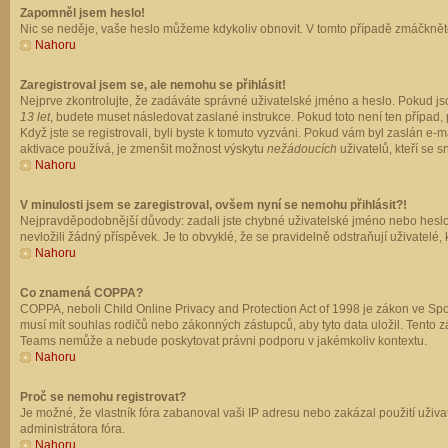
Zapomněl jsem heslo!
Nic se neděje, vaše heslo můžeme kdykoliv obnovit. V tomto případě zmáčkněte
Nahoru
Zaregistroval jsem se, ale nemohu se přihlásit!
Nejprve zkontrolujte, že zadáváte správné uživatelské jméno a heslo. Pokud js
13 let
, budete muset následovat zaslané instrukce. Pokud toto není ten případ, 
Když jste se registrovali, byli byste k tomuto vyzváni. Pokud vám byl zaslán e
aktivace používá, je zmenšit možnost výskytu
nežádoucích
uživatelů, kteří se s
Nahoru
V minulosti jsem se zaregistroval, ovšem nyní se nemohu přihlásit?!
Nejpravděpodobnější důvody: zadali jste chybné uživatelské jméno nebo heslo (z
nevložili žádný příspěvek. Je to obvyklé, že se pravidelně odstraňují uživatelé,
Nahoru
Co znamená COPPA?
COPPA, neboli Child Online Privacy and Protection Act of 1998 je zákon ve Spoj
musí mít souhlas rodičů nebo zákonných zástupců, aby tyto data uložil. Tento zá
Teams nemůže a nebude poskytovat právni podporu v jakémkoliv kontextu.
Nahoru
Proč se nemohu registrovat?
Je možné, že vlastník fóra zabanoval vaši IP adresu nebo zakázal použití uživat
administrátora fóra.
Nahoru