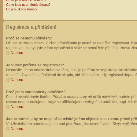
Co to jsou důležitá témata?
Co to jsou uzamčená témata?
Co jsou ikony témat?
Registrace a přihlášení
Proč se nemohu přihlásit?
Už jste se zaregistrovali? Před přihlášením je nutné se nejdříve registrovat. B
registrovali, nebyli jste z fóra vyloučeni a stále se nemůžete přihlásit, znovu
Nahoru
Je vůbec potřeba se registrovat?
Nemusíte. Je na administrátorovi fóra, jestli je potřeba se registrovat ke vk
e-mailů uživatelům, přihlášení do skupin, atd. Vřele vám tedy registraci doporu
Nahoru
Proč jsem automaticky odhlášen?
Pokud nezaškrtnete tlačítko
Přihlásit automaticky při příští návštěvě
, budete při
ovšem nedoporučujeme, když se přihlašujete z veřejného počítače, např. v knih
Nahoru
Jak zabráním, aby se moje uživatelské jméno objevilo v seznamu právě př
V Uživatelském panelu najdete pod položkou „Nastavení“ volbu
Skrýt moji přít
Nahoru