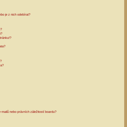
bo je z nich odebírat?
h?
ů?
tránku!?
ata?
i?
ra?
mailů nebo právních záležitostí boardu?