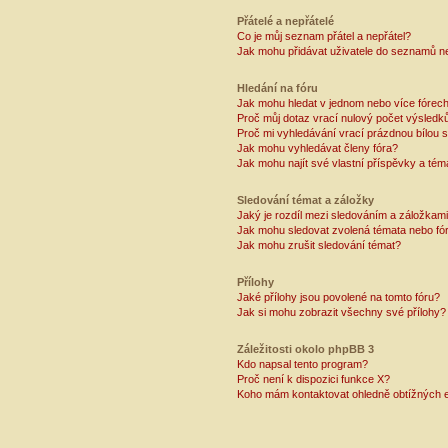
Přátelé a nepřátelé
Co je můj seznam přátel a nepřátel?
Jak mohu přidávat uživatele do seznamů ne
Hledání na fóru
Jak mohu hledat v jednom nebo více fórec
Proč můj dotaz vrací nulový počet výsledk
Proč mi vyhledávání vrací prázdnou bílou s
Jak mohu vyhledávat členy fóra?
Jak mohu najít své vlastní příspěvky a tém
Sledování témat a záložky
Jaký je rozdíl mezi sledováním a záložkam
Jak mohu sledovat zvolená témata nebo fó
Jak mohu zrušit sledování témat?
Přílohy
Jaké přílohy jsou povolené na tomto fóru?
Jak si mohu zobrazit všechny své přílohy?
Záležitosti okolo phpBB 3
Kdo napsal tento program?
Proč není k dispozici funkce X?
Koho mám kontaktovat ohledně obtížných e-