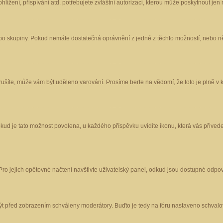
ížení, přispívání atd. potřebujete zvláštní autorizaci, kterou může poskytnout jen m
nebo skupiny. Pokud nemáte dostatečná oprávnění z jedné z těchto možností, nebo ně
porušíte, může vám být uděleno varování. Prosíme berte na vědomí, že toto je plně
okud je tato možnost povolena, u každého příspěvku uvidíte ikonu, která vás přived
o jejich opětovné načtení navštivte uživatelský panel, odkud jsou dostupné odpoví
být před zobrazením schváleny moderátory. Buďto je tedy na fóru nastaveno schvalov