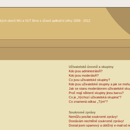
kých oborů MU a VUT Brno s účastí aplikační sféry 2009 - 2012
Uživatelské úrovně a skupiny
Kdo jsou administrátoři?
Kdo jsou moderátoři?
Co jsou uživatelské skupiny?
Kde jsou uživatelské skupiny a jak se mohu
Jak se stanu moderátorem uživatelské sku
Proč mají některé skupiny jinou barvu?
Co je „Výchozí uživatelská skupina“?
Co znamená odkaz „Tým“?
Soukromé zprávy
Nemůžu posílat soukromé zprávy!
Dostávám nechtěné soukromé zprávy!
Dostal jsem spamový a obtížný e-mail od n