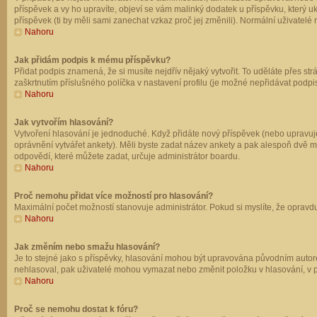
příspěvek a vy ho upravíte, objeví se vám malinký dodatek u příspěvku, který u
příspěvek (ti by měli sami zanechat vzkaz proč jej změnili). Normální uživate
Nahoru
Jak přidám podpis k mému příspěvku?
Přidat podpis znamená, že si musíte nejdřív nějaký vytvořit. To uděláte přes st
zaškrtnutím příslušného políčka v nastavení profilu (je možné nepřidávat podp
Nahoru
Jak vytvořím hlasování?
Vytvoření hlasování je jednoduché. Když přidáte nový příspěvek (nebo upravuje
oprávnění vytvářet ankety). Měli byste zadat název ankety a pak alespoň dvě 
odpovědí, které můžete zadat, určuje administrátor boardu.
Nahoru
Proč nemohu přidat více možností pro hlasování?
Maximální počet možností stanovuje administrátor. Pokud si myslíte, že opravdu
Nahoru
Jak změním nebo smažu hlasování?
Je to stejné jako s příspěvky, hlasování mohou být upravována původním autor
nehlasoval, pak uživatelé mohou vymazat nebo změnit položku v hlasování, v př
Nahoru
Proč se nemohu dostat k fóru?