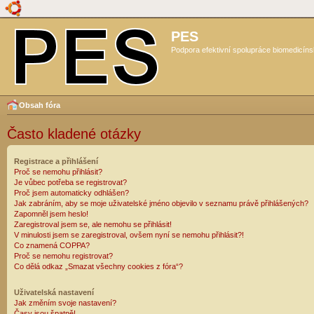
PES
Podpora efektivní spolupráce biomedicíns
Obsah fóra
Často kladené otázky
Registrace a přihlášení
Proč se nemohu přihlásit?
Je vůbec potřeba se registrovat?
Proč jsem automaticky odhlášen?
Jak zabráním, aby se moje uživatelské jméno objevilo v seznamu právě přihlášených?
Zapomněl jsem heslo!
Zaregistroval jsem se, ale nemohu se přihlásit!
V minulosti jsem se zaregistroval, ovšem nyní se nemohu přihlásit?!
Co znamená COPPA?
Proč se nemohu registrovat?
Co dělá odkaz „Smazat všechny cookies z fóra“?
Uživatelská nastavení
Jak změním svoje nastavení?
Časy jsou špatně!