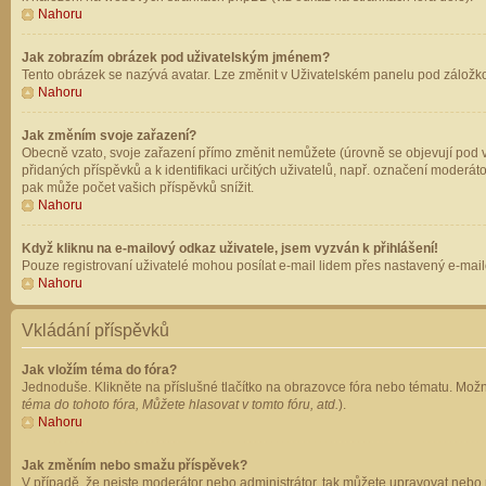
Nahoru
Jak zobrazím obrázek pod uživatelským jménem?
Tento obrázek se nazývá avatar. Lze změnit v Uživatelském panelu pod záložkou 
Nahoru
Jak změním svoje zařazení?
Obecně vzato, svoje zařazení přímo změnit nemůžete (úrovně se objevují pod v
přidaných příspěvků a k identifikaci určitých uživatelů, např. označení moderá
pak může počet vašich příspěvků snížit.
Nahoru
Když kliknu na e-mailový odkaz uživatele, jsem vyzván k přihlášení!
Pouze registrovaní uživatelé mohou posílat e-mail lidem přes nastavený e-mailo
Nahoru
Vkládání příspěvků
Jak vložím téma do fóra?
Jednoduše. Klikněte na příslušné tlačítko na obrazovce fóra nebo tématu. Možn
téma do tohoto fóra, Můžete hlasovat v tomto fóru, atd.
).
Nahoru
Jak změním nebo smažu příspěvek?
V případě, že nejste moderátor nebo administrátor, tak můžete upravovat nebo 