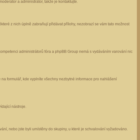
oderátor a administrátor, takže je kontaktujte.
které z nich úplně zabraňují přidávat přílohy, nezobrazí se vám tato možnost
 v kompetenci administrátorů fóra a phpBB Group nemá s vydáváním varování nic
e na formulář, kde vyplníte všechny nezbytné informace pro nahlášení
dající nástroje.
ání, nebo jste byli umístěny do skupiny, u které je schvalování vyžadováno.