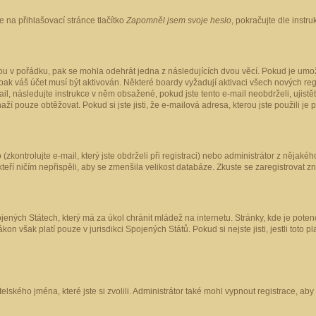
 na přihlašovací stránce tlačítko
Zapomněl jsem svoje heslo
, pokračujte dle instr
ou v pořádku, pak se mohla odehrát jedna z následujících dvou věcí. Pokud je umož
pak váš účet musí být aktivován. Některé boardy vyžadují aktivaci všech nových reg
-mail, následujte instrukce v něm obsažené, pokud jste tento e-mail neobdrželi, uji
naží pouze obtěžovat. Pokud si jste jisti, že e-mailová adresa, kterou jste použili je
kontrolujte e-mail, který jste obdrželi při registraci) nebo administrátor z nějaké
 kteří ničím nepřispěli, aby se zmenšila velikost databáze. Zkuste se zaregistrovat z
ených Státech, který má za úkol chránit mládež na internetu. Stránky, kde je poten
kon však platí pouze v jurisdikci Spojených Států. Pokud si nejste jisti, jestli tot
elského jména, které jste si zvolili. Administrátor také mohl vypnout registrace, ab