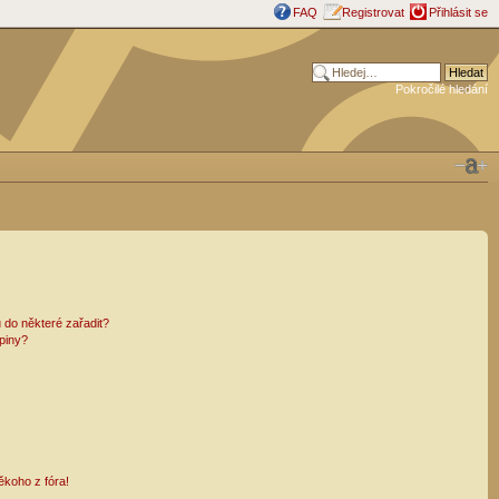
FAQ
Registrovat
Přihlásit se
Pokročilé hledání
 do některé zařadit?
piny?
ěkoho z fóra!