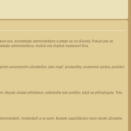
kud ano, kontaktujte administrátora a ptejte se na důvody. Pokud jste se
ntaktujte administrátora, možná má chybné nastavení fóra.
stupným anonymním uživatelům, jako např. postavičky, soukromé zprávy, posílání
 Abyste zůstali přihlášeni, zaškrtněte toto políčko, když se přihlašujete. Toto
administrátoři, moderátoři a vy sami. Budete započítáváni mezi skryté uživatele.