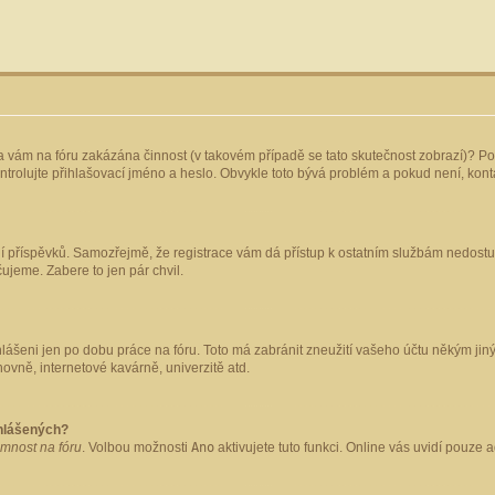
yla vám na fóru zakázána činnost (v takovém případě se tato skutečnost zobrazí)? Po
 zkontrolujte přihlašovací jméno a heslo. Obvykle toto bývá problém a pokud není, ko
ládání příspěvků. Samozřejmě, že registrace vám dá přístup k ostatním službám nedo
čujeme. Zabere to jen pár chvil.
hlášeni jen po dobu práce na fóru. Toto má zabránit zneužití vašeho účtu někým jiným.
ovně, internetové kavárně, univerzitě atd.
ihlášených?
omnost na fóru
. Volbou možnosti
Ano
aktivujete tuto funkci. Online vás uvidí pouze 