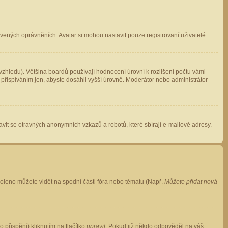
avených oprávněních. Avatar si mohou nastavit pouze registrovaní uživatelé.
zhledu). Většina boardů používají hodnocení úrovní k rozlišení počtu vámi
 přispíváním jen, abyste dosáhli vyšší úrovně. Moderátor nebo administrátor
vit se otravných anonymních vzkazů a robotů, které sbírají e-mailové adresy.
voleno můžete vidět na spodní části fóra nebo tématu (Např.
Můžete přidat nová
přispění) kliknutím na tlačítko
upravit
. Pokud již někdo odpověděl na váš