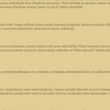
kazuje, kolikrát jste tento příspěvek upravovali. Tento dodatek se neobjeví, pokud
lé nemohou příspěvek smazat, pokud na něj již někdo odpověděl.
ránku
Profil
. Podpis můžete přidat k právě psanému příspěvku zatržením položky
Při
is k vybraným příspěvkům odstraněním tohoto zaškrtnutí).
te první příspěvek, pokud můžete) měli byste vidět tlačítko
Přidat hlasování
pod hla
možnosti (nastavte napsáním název otázky a klikněte na
Přidat odpověď
. Můžete ta
 nezbytně potřebujete více možností, kontaktujte administrátora fóra pro další info
em, moderátorem nebo administrátorem. Úpravu zahájíte kliknutím na první příspěv
ípadě již uskutečněné volby to tak může učinit jen moderátor nebo administrátor. 