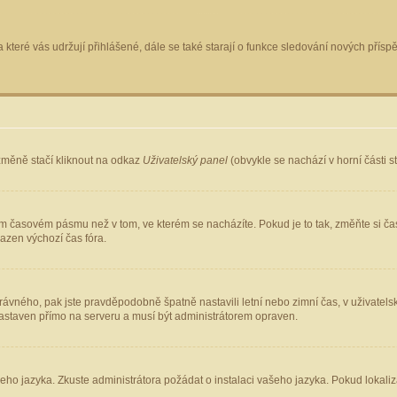
 které vás udržují přihlášené, dále se také starají o funkce sledování nových pří
změně stačí kliknout na odkaz
Uživatelský panel
(obvykle se nachází v horní části 
ém časovém pásmu než v tom, ve kterém se nacházíte. Pokud je to tak, změňte si ča
azen výchozí čas fóra.
ho správného, pak jste pravděpodobně špatně nastavili letní nebo zimní čas, v uživ
staven přímo na serveru a musí být administrátorem opraven.
šeho jazyka. Zkuste administrátora požádat o instalaci vašeho jazyka. Pokud lokaliz