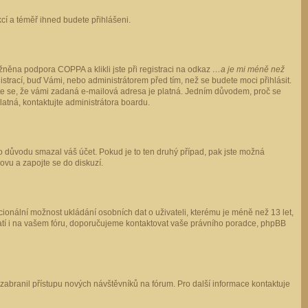
ukcí a téměř ihned budete přihlášeni.
něna podpora COPPA a klikli jste při registraci na odkaz
…a je mi méně než
istrací, buď Vámi, nebo administrátorem před tím, než se budete moci přihlásit.
stěte se, že vámi zadaná e-mailová adresa je platná. Jedním důvodem, proč se
 platná, kontaktujte administrátora boardu.
ho důvodu smazal váš účet. Pokud je to ten druhý případ, pak jste možná
novu a zapojte se do diskuzí.
cionální možnost ukládání osobních dat o uživateli, kterému je méně než 13 let,
o platí i na vašem fóru, doporučujeme kontaktovat vaše právního poradce, phpBB
y zabranil přístupu nových návštěvníků na fórum. Pro další informace kontaktuje