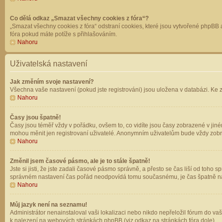
Co dělá odkaz „Smazat všechny cookies z fóra“?
„Smazat všechny cookies z fóra“ odstraní cookies, které jsou vytvořené phpBB a
fóra pokud máte potíže s přihlašováním.
Nahoru
Uživatelská nastavení
Jak změním svoje nastavení?
Všechna vaše nastavení (pokud jste registrováni) jsou uložena v databázi. Ke 
Nahoru
Časy jsou špatně!
Časy jsou téměř vždy v pořádku, ovšem to, co vidíte jsou časy zobrazené v jin
mohou měnit jen registrovaní uživatelé. Anonymním uživatelům bude vždy zobr
Nahoru
Změnil jsem časové pásmo, ale je to stále špatně!
Jste si jisti, že jste zadali časové pásmo správně, a přesto se čas liší od to
správném nastavení čas pořád neodpovídá tomu současnému, je čas špatně na
Nahoru
Můj jazyk není na seznamu!
Administrátor nenainstaloval vaši lokalizaci nebo nikdo nepřeložil fórum do va
k nalezení na webových stránkách phpBB (viz odkaz na stránkách fóra dole).