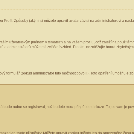
Profil. Způsoby jakými si můžete upravit avatar závisí na administrátorovi a nast
aším uživatelským jménem v tématech a na vašem profilu, což záleží na použitém v
torů a administrátorů může mít zvláštní vzhled. Prosím, nezatěžujte board zbytečným
vý formulář (pokud administrátor tuto možnost povolil). Toto opatření umožňuje zba
á bude nutné se registrovat, než budete moci přispět do diskuze. To, co vám je po
mazat jen svoje příspěvky. Můžete upravit zprávu (někdy jen do omezeného času po 