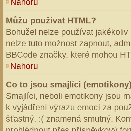
Nahoru
Můžu používat HTML?
Bohužel nelze používat jakékoliv
nelze tuto možnost zapnout, admi
BBCode značky, které mohou HT
Nahoru
Co to jsou smajlíci (emotikony
Smajlíci, neboli emotikony jsou m
k vyjádření výrazu emocí za použ
šťastný, :( znamená smutný. Kom
prohlédnout přes příspěvkový for