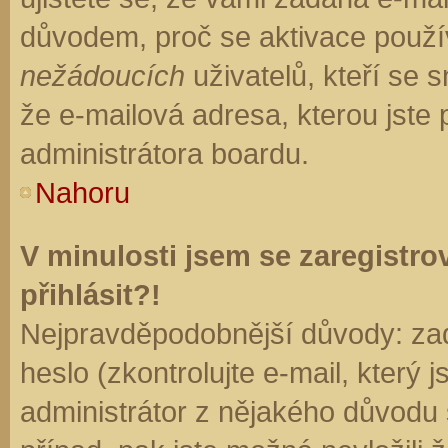
důvodem, proč se aktivace použí
nežádoucích
uživatelů, kteří se s
že e-mailová adresa, kterou jste p
administrátora boardu.
Nahoru
V minulosti jsem se zaregistr
přihlásit?!
Nejpravděpodobnější důvody: zad
heslo (zkontrolujte e-mail, který j
administrátor z nějakého důvodu 