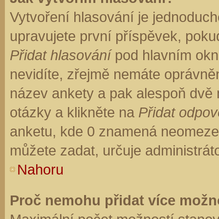
Vytvoření hlasování je jednoduch
upravujete první příspěvek, pokud
Přidat hlasování
pod hlavním okn
nevidíte, zřejmě nemáte oprávněn
název ankety a pak alespoň dvě
otázky a klikněte na
Přidat odpo
anketu, kde 0 znamená neomezen
můžete zadat, určuje administrát
Nahoru
Proč nemohu přidat více možno