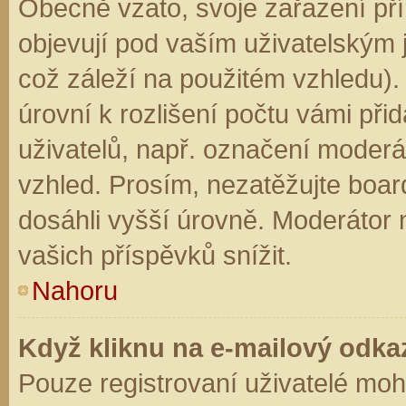
Obecně vzato, svoje zařazení př
objevují pod vaším uživatelským
což záleží na použitém vzhledu).
úrovní k rozlišení počtu vámi přid
uživatelů, např. označení moderá
vzhled. Prosím, nezatěžujte boar
dosáhli vyšší úrovně. Moderátor
vašich příspěvků snížit.
Nahoru
Když kliknu na e-mailový odkaz
Pouze registrovaní uživatelé moh