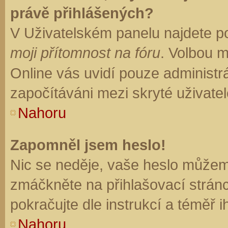
právě přihlášených?
V Uživatelském panelu najdete p
moji přítomnost na fóru
. Volbou 
Online vás uvidí pouze administrá
započítáváni mezi skryté uživatel
Nahoru
Zapomněl jsem heslo!
Nic se neděje, vaše heslo můžem
zmáčkněte na přihlašovací stránc
pokračujte dle instrukcí a téměř i
Nahoru