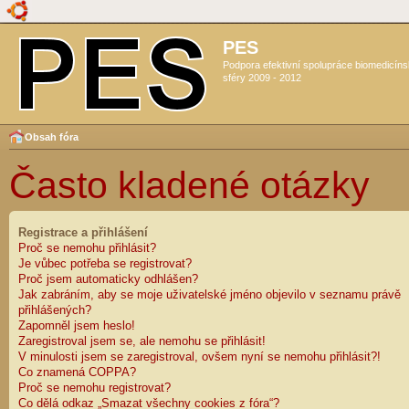
PES
Podpora efektivní spolupráce biomedicín
sféry 2009 - 2012
Obsah fóra
Často kladené otázky
Registrace a přihlášení
Proč se nemohu přihlásit?
Je vůbec potřeba se registrovat?
Proč jsem automaticky odhlášen?
Jak zabráním, aby se moje uživatelské jméno objevilo v seznamu právě
přihlášených?
Zapomněl jsem heslo!
Zaregistroval jsem se, ale nemohu se přihlásit!
V minulosti jsem se zaregistroval, ovšem nyní se nemohu přihlásit?!
Co znamená COPPA?
Proč se nemohu registrovat?
Co dělá odkaz „Smazat všechny cookies z fóra“?