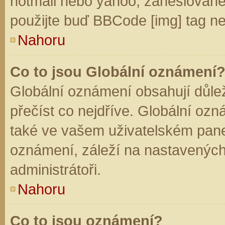
hotmail nebo yahoo, zaheslované
použijte buď BBCode [img] tag ne
Nahoru
Co to jsou Globální oznámení
Globální oznámení obsahují důleži
přečíst co nejdříve. Globální oz
také ve vašem uživatelském panelu
oznámení, záleží na nastavených
administrátoři.
Nahoru
Co to jsou oznámení?