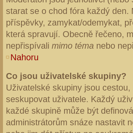
starat se o chod fóra každý den.
příspěvky, zamykat/odemykat, př
která spravují. Obecně řečeno, mo
nepřispívali
mimo téma
nebo nepři
Nahoru
Co jsou uživatelské skupiny?
Uživatelské skupiny jsou cestou,
seskupovat uživatele. Každý uživa
každé skupině může být definován
administrátorům snáze nastavit n