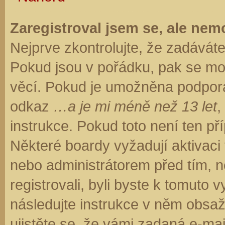
Zaregistroval jsem se, ale nemo
Nejprve zkontrolujte, že zadávát
Pokud jsou v pořádku, pak se moh
věcí. Pokud je umožněna podpora C
odkaz
…a je mi méně než 13 let
,
instrukce. Pokud toto není ten př
Některé boardy vyžadují aktivaci
nebo administrátorem před tím, ne
registrovali, byli byste k tomuto
následujte instrukce v něm obsaže
ujistěte se, že vámi zadaná e-ma