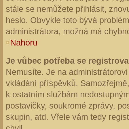
stále se nemůžete přihlásit, znov
heslo. Obvykle toto bývá problém
administrátora, možná má chybné
Nahoru
Je vůbec potřeba se registrova
Nemusíte. Je na administrátorovi f
vkládání příspěvků. Samozřejmě,
k ostatním službám nedostupným
postavičky, soukromé zprávy, posí
skupin, atd. Vřele vám tedy regis
chvil.