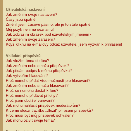
Uživatelská nastavení
Jak změním svoje nastavení?
Časy jsou špatně!
Změnil jsem časové pásmo, ale je to stále špatně!
Můj jazyk není na seznamu!
Jak zobrazím obrázek pod uživatelským jménem?
Jak změním svoje zařazení?
Když kliknu na e-mailový odkaz uživatele, jsem vyzván k přihlášení!
Vkládání příspěvků
Jak vložím téma do fóra?
Jak změním nebo smažu příspěvek?
Jak přidám podpis k mému příspěvku?
Jak vytvořím hlasování?
Proč nemohu přidat více možností pro hlasování?
Jak změním nebo smažu hlasování?
Proč se nemohu dostat k fóru?
Proč nemohu přidávat přílohy?
Proč jsem obdržel varování?
Jak mohu nahlásit příspěvek moderátorům?
K čemu slouží tlačítko „Uložit“ při psaní příspěvků?
Proč musí být můj příspěvek schválen?
Jak mohu oživit svoje téma?