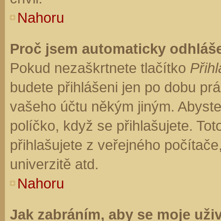
Nahoru
Proč jsem automaticky odhláš
Pokud nezaškrtnete tlačítko
Přihl
budete přihlášeni jen po dobu prá
vašeho účtu někým jiným. Abyste z
políčko, když se přihlašujete. T
přihlašujete z veřejného počítače
univerzitě atd.
Nahoru
Jak zabráním, aby se moje uži