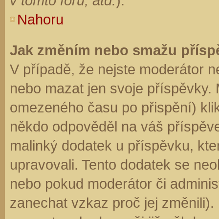
v tomto fóru, atd.
).
Nahoru
Jak změním nebo smažu přísp
V případě, že nejste moderátor n
nebo mazat jen svoje příspěvky. 
omezeného času po přispění) klik
někdo odpověděl na váš příspěve
malinký dodatek u příspěvku, kter
upravovali. Tento dodatek se neo
nebo pokud moderátor či administr
zanechat vzkaz proč jej změnili)