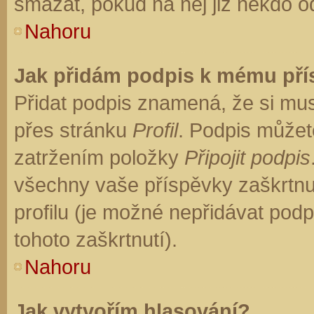
smazat, pokud na něj již někdo o
Nahoru
Jak přidám podpis k mému př
Přidat podpis znamená, že si musí
přes stránku
Profil
. Podpis můžet
zatržením položky
Připojit podpis
všechny vaše příspěvky zaškrtnu
profilu (je možné nepřidávat po
tohoto zaškrtnutí).
Nahoru
Jak vytvořím hlasování?