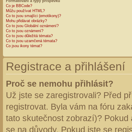
Formátování a typy příspěvků
Co je BBCode?
Můžu používat HTML?
Co to jsou smajlíci (emotikony)?
Mohu přidávat obrázky?
Co to jsou Globální oznámení?
Co to jsou oznámení?
Co to jsou důležitá témata?
Co to jsou uzamčená témata?
Co jsou ikony témat?
Registrace a přihlášení
Proč se nemohu přihlásit?
Už jste se zaregistrovali? Před p
registrovat. Byla vám na fóru za
tato skutečnost zobrazí)? Pokud a
se na důvody. Pokud jste se regist