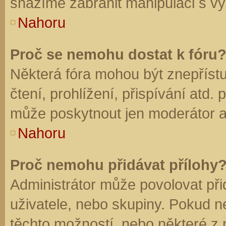
snažíme zabránit manipulaci s vý
Nahoru
Proč se nemohu dostat k fóru
Některá fóra mohou být znepříst
čtení, prohlížení, přispívání atd. 
může poskytnout jen moderátor a a
Nahoru
Proč nemohu přidávat přílohy
Administrátor může povolovat přid
uživatele, nebo skupiny. Pokud 
těchto možností, nebo některé z n