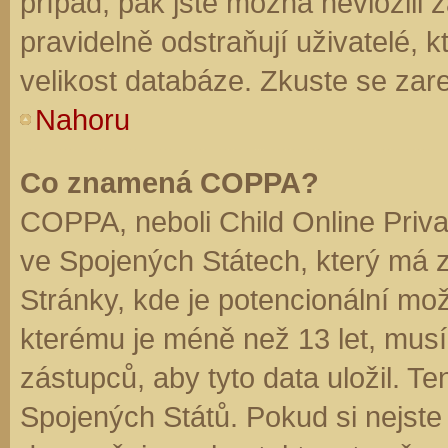
případ, pak jste možná nevložili 
pravidelně odstraňují uživatelé, k
velikost databáze. Zkuste se zare
Nahoru
Co znamená COPPA?
COPPA, neboli Child Online Priva
ve Spojených Státech, který má z
Stránky, kde je potencionální mož
kterému je méně než 13 let, mus
zástupců, aby tyto data uložil. Te
Spojených Států. Pokud si nejste jis