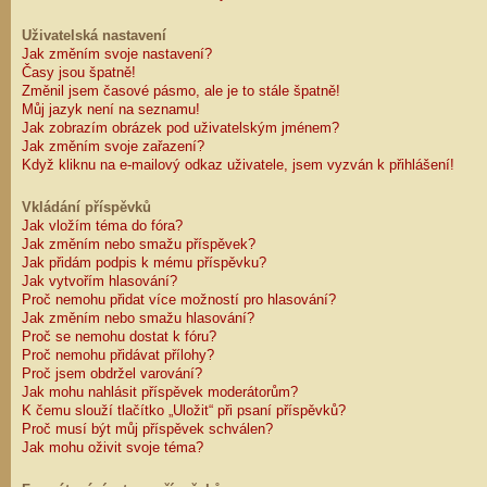
Uživatelská nastavení
Jak změním svoje nastavení?
Časy jsou špatně!
Změnil jsem časové pásmo, ale je to stále špatně!
Můj jazyk není na seznamu!
Jak zobrazím obrázek pod uživatelským jménem?
Jak změním svoje zařazení?
Když kliknu na e-mailový odkaz uživatele, jsem vyzván k přihlášení!
Vkládání příspěvků
Jak vložím téma do fóra?
Jak změním nebo smažu příspěvek?
Jak přidám podpis k mému příspěvku?
Jak vytvořím hlasování?
Proč nemohu přidat více možností pro hlasování?
Jak změním nebo smažu hlasování?
Proč se nemohu dostat k fóru?
Proč nemohu přidávat přílohy?
Proč jsem obdržel varování?
Jak mohu nahlásit příspěvek moderátorům?
K čemu slouží tlačítko „Uložit“ při psaní příspěvků?
Proč musí být můj příspěvek schválen?
Jak mohu oživit svoje téma?