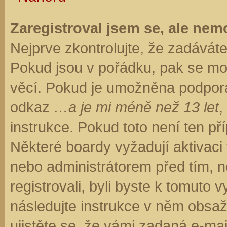
Zaregistroval jsem se, ale nemo
Nejprve zkontrolujte, že zadávát
Pokud jsou v pořádku, pak se moh
věcí. Pokud je umožněna podpora C
odkaz
…a je mi méně než 13 let
,
instrukce. Pokud toto není ten př
Některé boardy vyžadují aktivaci
nebo administrátorem před tím, ne
registrovali, byli byste k tomuto
následujte instrukce v něm obsaže
ujistěte se, že vámi zadaná e-ma