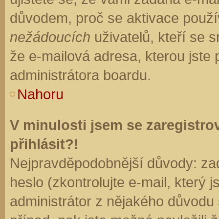
důvodem, proč se aktivace použí
nežádoucích
uživatelů, kteří se s
že e-mailová adresa, kterou jste p
administrátora boardu.
Nahoru
V minulosti jsem se zaregistr
přihlásit?!
Nejpravděpodobnější důvody: zad
heslo (zkontrolujte e-mail, který j
administrátor z nějakého důvodu 