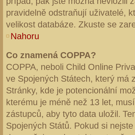
případ, pak jste možná nevložili 
pravidelně odstraňují uživatelé, k
velikost databáze. Zkuste se zare
Nahoru
Co znamená COPPA?
COPPA, neboli Child Online Priva
ve Spojených Státech, který má z
Stránky, kde je potencionální mož
kterému je méně než 13 let, mus
zástupců, aby tyto data uložil. Te
Spojených Států. Pokud si nejste jis