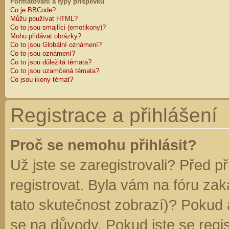
Formátování a typy příspěvků
Co je BBCode?
Můžu používat HTML?
Co to jsou smajlíci (emotikony)?
Mohu přidávat obrázky?
Co to jsou Globální oznámení?
Co to jsou oznámení?
Co to jsou důležitá témata?
Co to jsou uzamčená témata?
Co jsou ikony témat?
Registrace a přihlášení
Proč se nemohu přihlásit?
Už jste se zaregistrovali? Před p
registrovat. Byla vám na fóru za
tato skutečnost zobrazí)? Pokud a
se na důvody. Pokud jste se regist