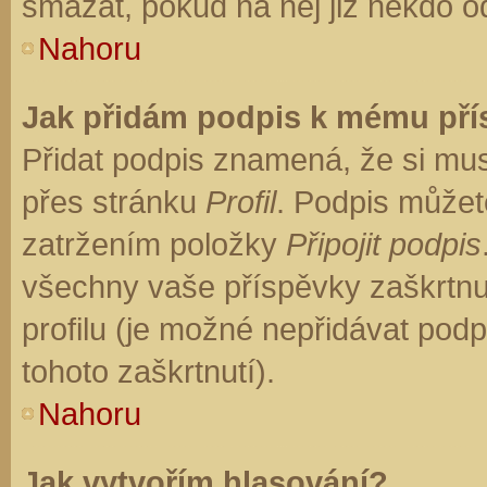
smazat, pokud na něj již někdo o
Nahoru
Jak přidám podpis k mému př
Přidat podpis znamená, že si musí
přes stránku
Profil
. Podpis můžet
zatržením položky
Připojit podpis
všechny vaše příspěvky zaškrtnu
profilu (je možné nepřidávat po
tohoto zaškrtnutí).
Nahoru
Jak vytvořím hlasování?