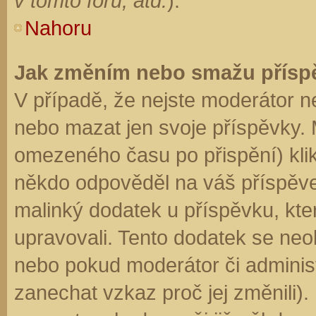
v tomto fóru, atd.
).
Nahoru
Jak změním nebo smažu přísp
V případě, že nejste moderátor n
nebo mazat jen svoje příspěvky. 
omezeného času po přispění) klik
někdo odpověděl na váš příspěve
malinký dodatek u příspěvku, kter
upravovali. Tento dodatek se neo
nebo pokud moderátor či administr
zanechat vzkaz proč jej změnili)