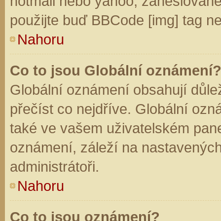
hotmail nebo yahoo, zaheslované
použijte buď BBCode [img] tag ne
Nahoru
Co to jsou Globální oznámení
Globální oznámení obsahují důleži
přečíst co nejdříve. Globální oz
také ve vašem uživatelském panelu
oznámení, záleží na nastavených
administrátoři.
Nahoru
Co to jsou oznámení?