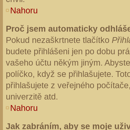
Nahoru
Proč jsem automaticky odhláš
Pokud nezaškrtnete tlačítko
Přihl
budete přihlášeni jen po dobu prá
vašeho účtu někým jiným. Abyste z
políčko, když se přihlašujete. T
přihlašujete z veřejného počítače
univerzitě atd.
Nahoru
Jak zabráním, aby se moje uži