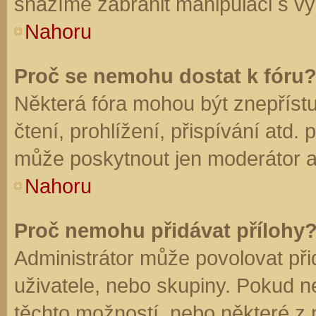
snažíme zabránit manipulaci s vý
Nahoru
Proč se nemohu dostat k fóru
Některá fóra mohou být znepříst
čtení, prohlížení, přispívání atd. 
může poskytnout jen moderátor a a
Nahoru
Proč nemohu přidávat přílohy
Administrátor může povolovat přid
uživatele, nebo skupiny. Pokud 
těchto možností, nebo některé z n