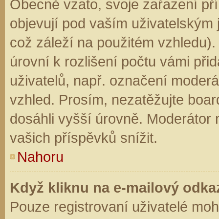
Obecně vzato, svoje zařazení př
objevují pod vaším uživatelským
což záleží na použitém vzhledu).
úrovní k rozlišení počtu vámi přid
uživatelů, např. označení moderá
vzhled. Prosím, nezatěžujte boar
dosáhli vyšší úrovně. Moderátor
vašich příspěvků snížit.
Nahoru
Když kliknu na e-mailový odkaz
Pouze registrovaní uživatelé moh