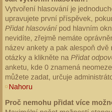
Vytvoření hlasování je jednoduch
upravujete první příspěvek, pokud
Přidat hlasování
pod hlavním okn
nevidíte, zřejmě nemáte oprávněn
název ankety a pak alespoň dvě
otázky a klikněte na
Přidat odpo
anketu, kde 0 znamená neomezen
můžete zadat, určuje administrát
Nahoru
Proč nemohu přidat více možno