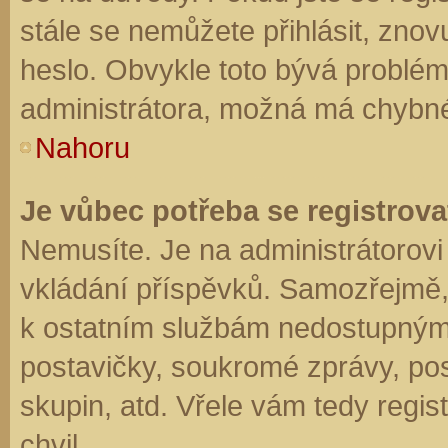
stále se nemůžete přihlásit, znov
heslo. Obvykle toto bývá problém
administrátora, možná má chybné
Nahoru
Je vůbec potřeba se registrova
Nemusíte. Je na administrátorovi f
vkládání příspěvků. Samozřejmě,
k ostatním službám nedostupným
postavičky, soukromé zprávy, posí
skupin, atd. Vřele vám tedy regis
chvil.