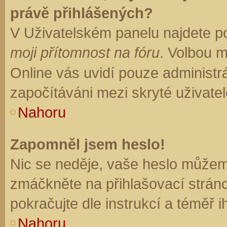
právě přihlášených?
V Uživatelském panelu najdete p
moji přítomnost na fóru
. Volbou 
Online vás uvidí pouze administrá
započítáváni mezi skryté uživatel
Nahoru
Zapomněl jsem heslo!
Nic se neděje, vaše heslo můžem
zmáčkněte na přihlašovací stránc
pokračujte dle instrukcí a téměř i
Nahoru