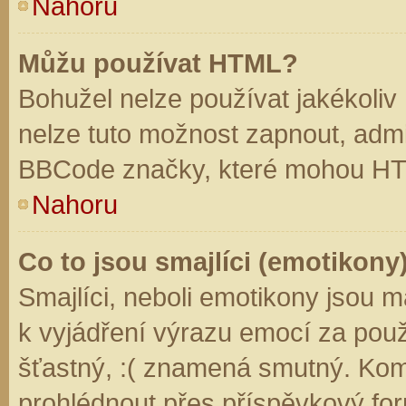
Nahoru
Můžu používat HTML?
Bohužel nelze používat jakékoliv
nelze tuto možnost zapnout, admi
BBCode značky, které mohou HT
Nahoru
Co to jsou smajlíci (emotikony
Smajlíci, neboli emotikony jsou m
k vyjádření výrazu emocí za použ
šťastný, :( znamená smutný. Kom
prohlédnout přes příspěvkový for