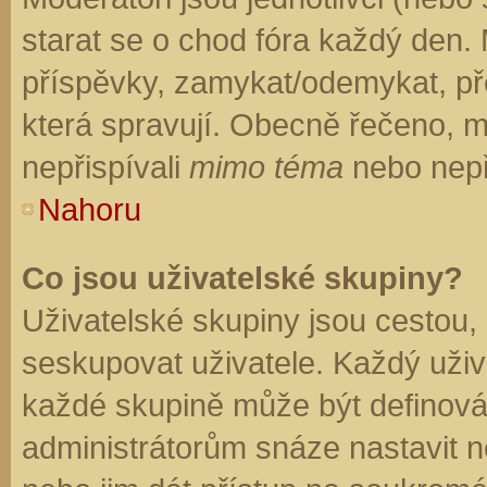
starat se o chod fóra každý den.
příspěvky, zamykat/odemykat, př
která spravují. Obecně řečeno, mo
nepřispívali
mimo téma
nebo nepři
Nahoru
Co jsou uživatelské skupiny?
Uživatelské skupiny jsou cestou,
seskupovat uživatele. Každý uživa
každé skupině může být definován
administrátorům snáze nastavit n