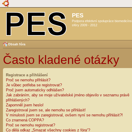
PES
Podpora efektivní spolupráce biomedicín
sféry 2009 - 2012
Obsah fóra
Často kladené otázky
Registrace a přihlášení
Proč se nemohu přihlásit?
Je vůbec potřeba se registrovat?
Proč jsem automaticky odhlášen?
Jak zabráním, aby se moje uživatelské jméno objevilo v seznamu právě
přihlášených?
Zapomněl jsem heslo!
Zaregistroval jsem se, ale nemohu se přihlásit!
V minulosti jsem se zaregistroval, ovšem nyní se nemohu přihlásit?!
Co znamená COPPA?
Proč se nemohu registrovat?
Co dělá odkaz „Smazat všechny cookies z fóra“?