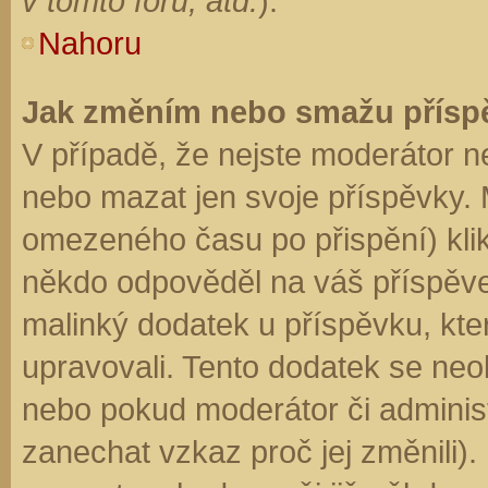
v tomto fóru, atd.
).
Nahoru
Jak změním nebo smažu přísp
V případě, že nejste moderátor n
nebo mazat jen svoje příspěvky. 
omezeného času po přispění) klik
někdo odpověděl na váš příspěve
malinký dodatek u příspěvku, kter
upravovali. Tento dodatek se neo
nebo pokud moderátor či administr
zanechat vzkaz proč jej změnili)