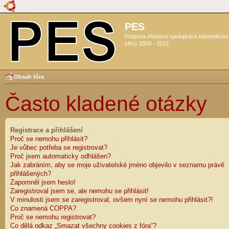
PES
Podpora efektivní spolupráce biomedicín
sféry 2009 - 2012
Obsah fóra
Často kladené otázky
Registrace a přihlášení
Proč se nemohu přihlásit?
Je vůbec potřeba se registrovat?
Proč jsem automaticky odhlášen?
Jak zabráním, aby se moje uživatelské jméno objevilo v seznamu právě
přihlášených?
Zapomněl jsem heslo!
Zaregistroval jsem se, ale nemohu se přihlásit!
V minulosti jsem se zaregistroval, ovšem nyní se nemohu přihlásit?!
Co znamená COPPA?
Proč se nemohu registrovat?
Co dělá odkaz „Smazat všechny cookies z fóra“?