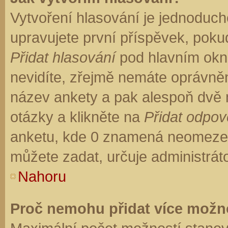
Vytvoření hlasování je jednoduch
upravujete první příspěvek, pokud
Přidat hlasování
pod hlavním okn
nevidíte, zřejmě nemáte oprávněn
název ankety a pak alespoň dvě
otázky a klikněte na
Přidat odpo
anketu, kde 0 znamená neomezen
můžete zadat, určuje administrát
Nahoru
Proč nemohu přidat více možno