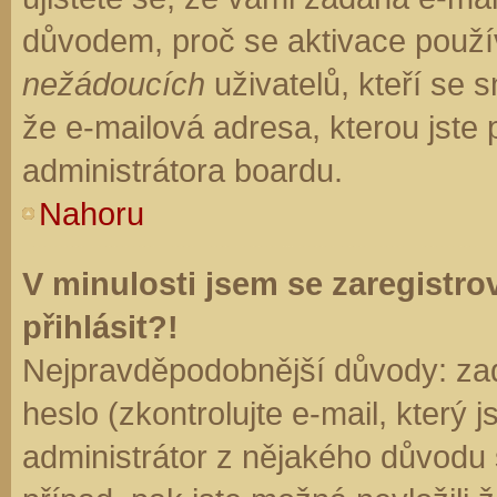
důvodem, proč se aktivace použí
nežádoucích
uživatelů, kteří se s
že e-mailová adresa, kterou jste p
administrátora boardu.
Nahoru
V minulosti jsem se zaregistr
přihlásit?!
Nejpravděpodobnější důvody: zad
heslo (zkontrolujte e-mail, který j
administrátor z nějakého důvodu 