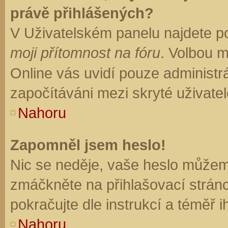
právě přihlášených?
V Uživatelském panelu najdete p
moji přítomnost na fóru
. Volbou 
Online vás uvidí pouze administrá
započítáváni mezi skryté uživatel
Nahoru
Zapomněl jsem heslo!
Nic se neděje, vaše heslo můžem
zmáčkněte na přihlašovací stránc
pokračujte dle instrukcí a téměř i
Nahoru