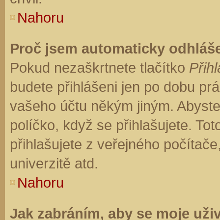
Nahoru
Proč jsem automaticky odhláš
Pokud nezaškrtnete tlačítko
Přihl
budete přihlášeni jen po dobu prá
vašeho účtu někým jiným. Abyste z
políčko, když se přihlašujete. T
přihlašujete z veřejného počítače
univerzitě atd.
Nahoru
Jak zabráním, aby se moje uži