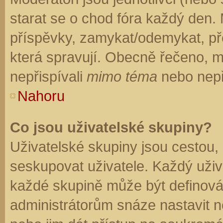
starat se o chod fóra každý den.
příspěvky, zamykat/odemykat, př
která spravují. Obecně řečeno, mo
nepřispívali
mimo téma
nebo nepři
Nahoru
Co jsou uživatelské skupiny?
Uživatelské skupiny jsou cestou,
seskupovat uživatele. Každý uživa
každé skupině může být definován
administrátorům snáze nastavit n