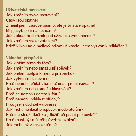
Uživatelská nastavení
Jak změním svoje nastavení?
Časy jsou špatně!
Změnil jsem časové pásmo, ale je to stále špatně!
Můj jazyk není na seznamu!
Jak zobrazím obrázek pod uživatelským jménem?
Jak změním svoje zařazení?
Když kliknu na e-mailový odkaz uživatele, jsem vyzván k přihlášení!
Vkládání příspěvků
Jak vložím téma do fóra?
Jak změním nebo smažu příspěvek?
Jak přidám podpis k mému příspěvku?
Jak vytvořím hlasování?
Proč nemohu přidat více možností pro hlasování?
Jak změním nebo smažu hlasování?
Proč se nemohu dostat k fóru?
Proč nemohu přidávat přílohy?
Proč jsem obdržel varování?
Jak mohu nahlásit příspěvek moderátorům?
K čemu slouží tlačítko „Uložit“ při psaní příspěvků?
Proč musí být můj příspěvek schválen?
Jak mohu oživit svoje téma?