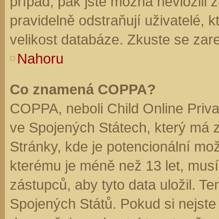
případ, pak jste možná nevložili 
pravidelně odstraňují uživatelé, k
velikost databáze. Zkuste se zare
Nahoru
Co znamená COPPA?
COPPA, neboli Child Online Priva
ve Spojených Státech, který má z
Stránky, kde je potencionální mož
kterému je méně než 13 let, mus
zástupců, aby tyto data uložil. Te
Spojených Států. Pokud si nejste jis