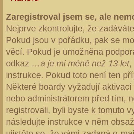
Zaregistroval jsem se, ale nemo
Nejprve zkontrolujte, že zadávát
Pokud jsou v pořádku, pak se moh
věcí. Pokud je umožněna podpora C
odkaz
…a je mi méně než 13 let
,
instrukce. Pokud toto není ten př
Některé boardy vyžadují aktivaci
nebo administrátorem před tím, ne
registrovali, byli byste k tomuto
následujte instrukce v něm obsaže
ujistěte se, že vámi zadaná e-ma