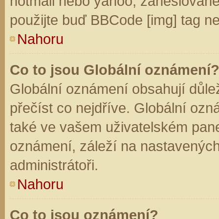
hotmail nebo yahoo, zaheslované
použijte buď BBCode [img] tag ne
Nahoru
Co to jsou Globální oznámení
Globální oznámení obsahují důleži
přečíst co nejdříve. Globální oz
také ve vašem uživatelském panelu
oznámení, záleží na nastavených
administrátoři.
Nahoru
Co to jsou oznámení?