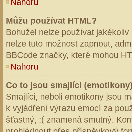
Nahoru
Můžu používat HTML?
Bohužel nelze používat jakékoliv
nelze tuto možnost zapnout, admi
BBCode značky, které mohou HT
Nahoru
Co to jsou smajlíci (emotikony
Smajlíci, neboli emotikony jsou m
k vyjádření výrazu emocí za použ
šťastný, :( znamená smutný. Kom
prohlédnout přes příspěvkový for