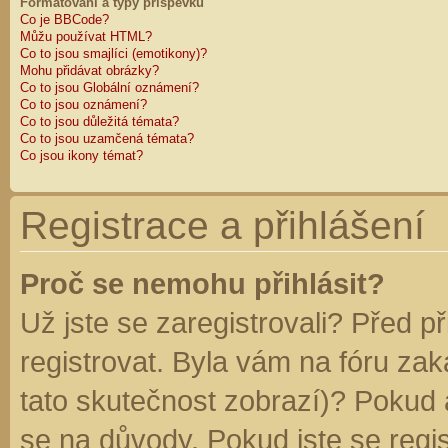
Formátování a typy příspěvků
Co je BBCode?
Můžu používat HTML?
Co to jsou smajlíci (emotikony)?
Mohu přidávat obrázky?
Co to jsou Globální oznámení?
Co to jsou oznámení?
Co to jsou důležitá témata?
Co to jsou uzamčená témata?
Co jsou ikony témat?
Registrace a přihlášení
Proč se nemohu přihlásit?
Už jste se zaregistrovali? Před p
registrovat. Byla vám na fóru za
tato skutečnost zobrazí)? Pokud a
se na důvody. Pokud jste se regist