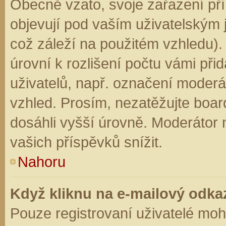
Obecně vzato, svoje zařazení př
objevují pod vaším uživatelským
což záleží na použitém vzhledu).
úrovní k rozlišení počtu vámi přid
uživatelů, např. označení moderá
vzhled. Prosím, nezatěžujte boar
dosáhli vyšší úrovně. Moderátor
vašich příspěvků snížit.
Nahoru
Když kliknu na e-mailový odkaz
Pouze registrovaní uživatelé moh