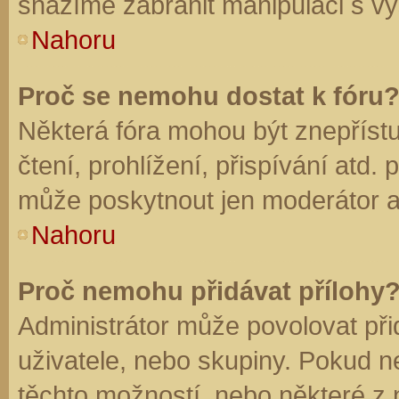
snažíme zabránit manipulaci s vý
Nahoru
Proč se nemohu dostat k fóru
Některá fóra mohou být znepříst
čtení, prohlížení, přispívání atd. 
může poskytnout jen moderátor a a
Nahoru
Proč nemohu přidávat přílohy
Administrátor může povolovat přid
uživatele, nebo skupiny. Pokud 
těchto možností, nebo některé z n