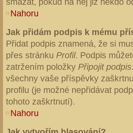
smazat, pokud na něj již někdo o
Nahoru
Jak přidám podpis k mému př
Přidat podpis znamená, že si musí
přes stránku
Profil
. Podpis můžet
zatržením položky
Připojit podpis
všechny vaše příspěvky zaškrtnu
profilu (je možné nepřidávat po
tohoto zaškrtnutí).
Nahoru
Jak vytvořím hlasování?