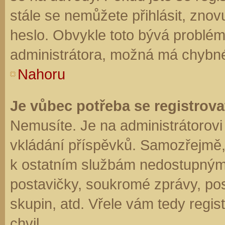
stále se nemůžete přihlásit, znov
heslo. Obvykle toto bývá problém
administrátora, možná má chybné
Nahoru
Je vůbec potřeba se registrova
Nemusíte. Je na administrátorovi f
vkládání příspěvků. Samozřejmě,
k ostatním službám nedostupným
postavičky, soukromé zprávy, posí
skupin, atd. Vřele vám tedy regis
chvil.