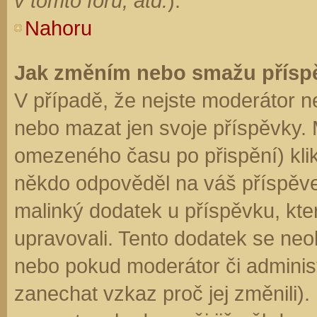
v tomto fóru, atd.
).
Nahoru
Jak změním nebo smažu přísp
V případě, že nejste moderátor n
nebo mazat jen svoje příspěvky. 
omezeného času po přispění) klik
někdo odpověděl na váš příspěve
malinký dodatek u příspěvku, kter
upravovali. Tento dodatek se neo
nebo pokud moderátor či administr
zanechat vzkaz proč jej změnili)