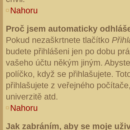
Nahoru
Proč jsem automaticky odhláš
Pokud nezaškrtnete tlačítko
Přihl
budete přihlášeni jen po dobu prá
vašeho účtu někým jiným. Abyste z
políčko, když se přihlašujete. T
přihlašujete z veřejného počítače
univerzitě atd.
Nahoru
Jak zabráním, aby se moje uži