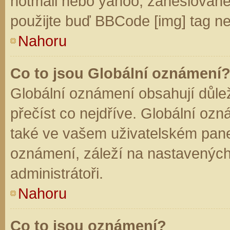
hotmail nebo yahoo, zaheslované
použijte buď BBCode [img] tag ne
Nahoru
Co to jsou Globální oznámení
Globální oznámení obsahují důleži
přečíst co nejdříve. Globální oz
také ve vašem uživatelském panelu
oznámení, záleží na nastavených
administrátoři.
Nahoru
Co to jsou oznámení?