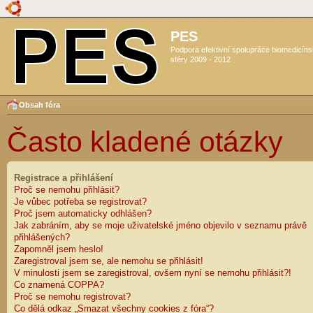
PES
Podpora efektivní spolupráce biomedicín
sféry 2009 - 2012
Obsah fóra
Často kladené otázky
Registrace a přihlášení
Proč se nemohu přihlásit?
Je vůbec potřeba se registrovat?
Proč jsem automaticky odhlášen?
Jak zabráním, aby se moje uživatelské jméno objevilo v seznamu právě
přihlášených?
Zapomněl jsem heslo!
Zaregistroval jsem se, ale nemohu se přihlásit!
V minulosti jsem se zaregistroval, ovšem nyní se nemohu přihlásit?!
Co znamená COPPA?
Proč se nemohu registrovat?
Co dělá odkaz „Smazat všechny cookies z fóra“?