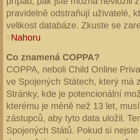
případ, pak jste možná nevložili 
pravidelně odstraňují uživatelé, k
velikost databáze. Zkuste se zare
Nahoru
Co znamená COPPA?
COPPA, neboli Child Online Priva
ve Spojených Státech, který má z
Stránky, kde je potencionální mož
kterému je méně než 13 let, mus
zástupců, aby tyto data uložil. Te
Spojených Států. Pokud si nejste jis