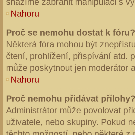
snažíme zabránit manipulaci s vý
Nahoru
Proč se nemohu dostat k fóru
Některá fóra mohou být znepříst
čtení, prohlížení, přispívání atd. 
může poskytnout jen moderátor a a
Nahoru
Proč nemohu přidávat přílohy
Administrátor může povolovat přid
uživatele, nebo skupiny. Pokud 
těchto možností, nebo některé z n