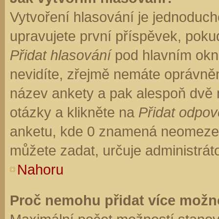
Vytvoření hlasování je jednoduch
upravujete první příspěvek, pokud
Přidat hlasování
pod hlavním okn
nevidíte, zřejmě nemáte oprávněn
název ankety a pak alespoň dvě
otázky a klikněte na
Přidat odpo
anketu, kde 0 znamená neomezen
můžete zadat, určuje administrát
Nahoru
Proč nemohu přidat více možno