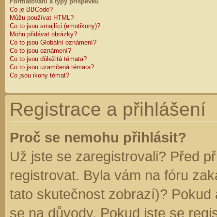
Formátování a typy příspěvků
Co je BBCode?
Můžu používat HTML?
Co to jsou smajlíci (emotikony)?
Mohu přidávat obrázky?
Co to jsou Globální oznámení?
Co to jsou oznámení?
Co to jsou důležitá témata?
Co to jsou uzamčená témata?
Co jsou ikony témat?
Registrace a přihlášení
Proč se nemohu přihlásit?
Už jste se zaregistrovali? Před p
registrovat. Byla vám na fóru za
tato skutečnost zobrazí)? Pokud a
se na důvody. Pokud jste se regist