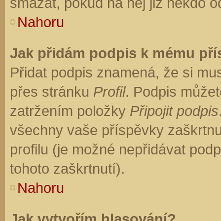
smazat, pokud na něj již někdo o
Nahoru
Jak přidám podpis k mému př
Přidat podpis znamená, že si musí
přes stránku
Profil
. Podpis můžet
zatržením položky
Připojit podpis
všechny vaše příspěvky zaškrtnu
profilu (je možné nepřidávat po
tohoto zaškrtnutí).
Nahoru
Jak vytvořím hlasování?