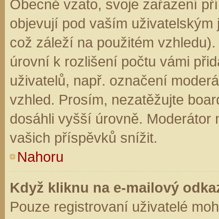
Obecně vzato, svoje zařazení př
objevují pod vaším uživatelským
což záleží na použitém vzhledu).
úrovní k rozlišení počtu vámi přid
uživatelů, např. označení moderá
vzhled. Prosím, nezatěžujte boar
dosáhli vyšší úrovně. Moderátor
vašich příspěvků snížit.
Nahoru
Když kliknu na e-mailový odkaz
Pouze registrovaní uživatelé moh