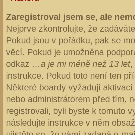
Zaregistroval jsem se, ale nemo
Nejprve zkontrolujte, že zadávát
Pokud jsou v pořádku, pak se moh
věcí. Pokud je umožněna podpora C
odkaz
…a je mi méně než 13 let
,
instrukce. Pokud toto není ten př
Některé boardy vyžadují aktivaci
nebo administrátorem před tím, ne
registrovali, byli byste k tomuto
následujte instrukce v něm obsaže
ujistěte se, že vámi zadaná e-ma