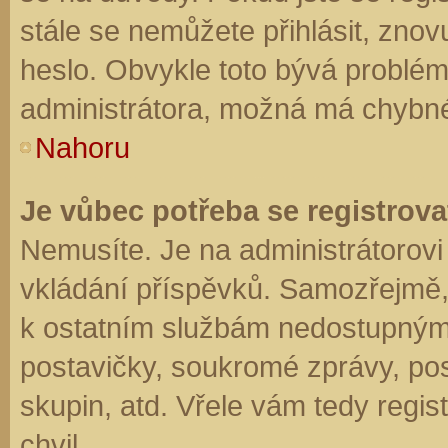
stále se nemůžete přihlásit, znov
heslo. Obvykle toto bývá problém
administrátora, možná má chybné
Nahoru
Je vůbec potřeba se registrova
Nemusíte. Je na administrátorovi f
vkládání příspěvků. Samozřejmě,
k ostatním službám nedostupným
postavičky, soukromé zprávy, posí
skupin, atd. Vřele vám tedy regis
chvil.