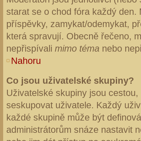
starat se o chod fóra každý den.
příspěvky, zamykat/odemykat, př
která spravují. Obecně řečeno, mo
nepřispívali
mimo téma
nebo nepři
Nahoru
Co jsou uživatelské skupiny?
Uživatelské skupiny jsou cestou,
seskupovat uživatele. Každý uživa
každé skupině může být definován
administrátorům snáze nastavit n