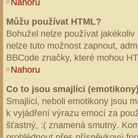
Nahoru
Můžu používat HTML?
Bohužel nelze používat jakékoliv
nelze tuto možnost zapnout, admi
BBCode značky, které mohou HT
Nahoru
Co to jsou smajlíci (emotikony
Smajlíci, neboli emotikony jsou m
k vyjádření výrazu emocí za použ
šťastný, :( znamená smutný. Kom
prohlédnout přes příspěvkový for