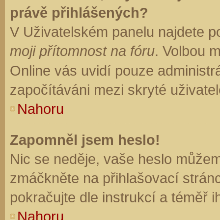
právě přihlášených?
V Uživatelském panelu najdete p
moji přítomnost na fóru
. Volbou 
Online vás uvidí pouze administrá
započítáváni mezi skryté uživatel
Nahoru
Zapomněl jsem heslo!
Nic se neděje, vaše heslo můžem
zmáčkněte na přihlašovací stránc
pokračujte dle instrukcí a téměř i
Nahoru