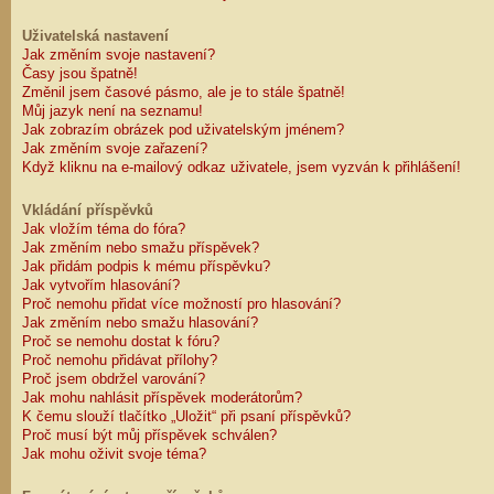
Uživatelská nastavení
Jak změním svoje nastavení?
Časy jsou špatně!
Změnil jsem časové pásmo, ale je to stále špatně!
Můj jazyk není na seznamu!
Jak zobrazím obrázek pod uživatelským jménem?
Jak změním svoje zařazení?
Když kliknu na e-mailový odkaz uživatele, jsem vyzván k přihlášení!
Vkládání příspěvků
Jak vložím téma do fóra?
Jak změním nebo smažu příspěvek?
Jak přidám podpis k mému příspěvku?
Jak vytvořím hlasování?
Proč nemohu přidat více možností pro hlasování?
Jak změním nebo smažu hlasování?
Proč se nemohu dostat k fóru?
Proč nemohu přidávat přílohy?
Proč jsem obdržel varování?
Jak mohu nahlásit příspěvek moderátorům?
K čemu slouží tlačítko „Uložit“ při psaní příspěvků?
Proč musí být můj příspěvek schválen?
Jak mohu oživit svoje téma?