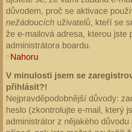
důvodem, proč se aktivace použí
nežádoucích
uživatelů, kteří se s
že e-mailová adresa, kterou jste p
administrátora boardu.
Nahoru
V minulosti jsem se zaregistr
přihlásit?!
Nejpravděpodobnější důvody: zad
heslo (zkontrolujte e-mail, který j
administrátor z nějakého důvodu 