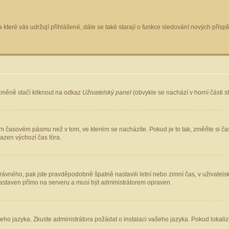
 které vás udržují přihlášené, dále se také starají o funkce sledování nových pří
změně stačí kliknout na odkaz
Uživatelský panel
(obvykle se nachází v horní části 
ém časovém pásmu než v tom, ve kterém se nacházíte. Pokud je to tak, změňte si ča
azen výchozí čas fóra.
ho správného, pak jste pravděpodobně špatně nastavili letní nebo zimní čas, v uživ
staven přímo na serveru a musí být administrátorem opraven.
šeho jazyka. Zkuste administrátora požádat o instalaci vašeho jazyka. Pokud lokaliz