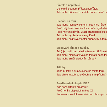
Přátelé a nepřátelé
Co je můj seznam přátel a nepřátel?
Jak mohu přidávat uživatele do seznamů ne
Hledání na fóru
Jak mohu hledat v jednom nebo více fórec
Proč můj dotaz vrací nulový počet výsledk
Proč mi vyhledávání vrací prázdnou bílou s
Jak mohu vyhledávat členy fóra?
Jak mohu najít své vlastní příspěvky a tém
Sledování témat a záložky
Jaký je rozdíl mezi sledováním a záložkam
Jak mohu sledovat zvolená témata nebo fó
Jak mohu zrušit sledování témat?
Přílohy
Jaké přílohy jsou povolené na tomto fóru?
Jak si mohu zobrazit všechny své přílohy?
Záležitosti okolo phpBB 3
Kdo napsal tento program?
Proč není k dispozici funkce X?
Koho mám kontaktovat ohledně obtížných e-