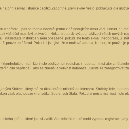
 na přihlašovací stránce tlačítko
Zapomněl jsem svoje heslo
, pokračujte dle instr
ou v pořádku, pak se mohla odehrát jedna z následujících dvou věcí. Pokud je umož
pak váš účet musí být aktivován. Některé boardy vyžadují aktivaci všech nových reg
-mail, následujte instrukce v něm obsažené, pokud jste tento e-mail neobdrželi, uji
naží pouze obtěžovat. Pokud si jste jisti, že e-mailová adresa, kterou jste použili je
kontrolujte e-mail, který jste obdrželi při registraci) nebo administrátor z nějaké
 kteří ničím nepřispěli, aby se zmenšila velikost databáze. Zkuste se zaregistrovat z
ených Státech, který má za úkol chránit mládež na internetu. Stránky, kde je poten
kon však platí pouze v jurisdikci Spojených Států. Pokud si nejste jisti, jestli tot
elského jména, které jste si zvolili. Administrátor také mohl vypnout registrace, ab