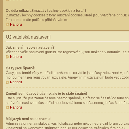
Co dělá odkaz „Smazat všechny cookies z fóra“?
„Smazat všechny cookies z fóra“ odstraní cookies, které jsou vytvořené phpBB a
fóra pokud máte potíže s přihlašováním.
Nahoru
Uživatelská nastavení
Jak změním svoje nastavení?
Všechna vaše nastavení (pokud jste registrováni) jsou uložena v databázi. Ke 
Nahoru
Časy jsou špatně!
Časy jsou téměř vždy v pořádku, ovšem to, co vidíte jsou časy zobrazené v jin
mohou měnit jen registrovaní uživatelé. Anonymním uživatelům bude vždy zobr
Nahoru
Změnil jsem časové pásmo, ale je to stále špatně!
Jste si jisti, že jste zadali časové pásmo správně, a přesto se čas liší od to
správném nastavení čas pořád neodpovídá tomu současnému, je čas špatně na
Nahoru
Můj jazyk není na seznamu!
Administrátor nenainstaloval vaši lokalizaci nebo nikdo nepřeložil fórum do va
k nalezení na webových stránkách phpBB (viz odkaz na stránkách fóra dole).