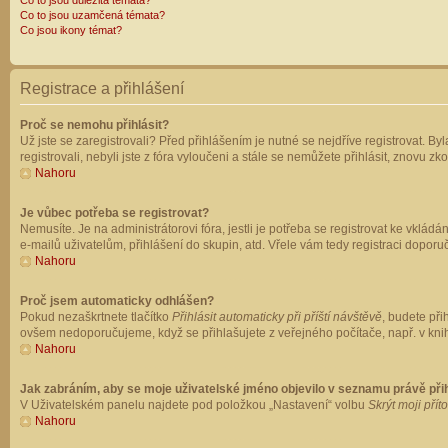
Co to jsou důležitá témata?
Co to jsou uzamčená témata?
Co jsou ikony témat?
Registrace a přihlášení
Proč se nemohu přihlásit?
Už jste se zaregistrovali? Před přihlášením je nutné se nejdříve registrovat. B
registrovali, nebyli jste z fóra vyloučeni a stále se nemůžete přihlásit, znovu
Nahoru
Je vůbec potřeba se registrovat?
Nemusíte. Je na administrátorovi fóra, jestli je potřeba se registrovat ke vk
e-mailů uživatelům, přihlášení do skupin, atd. Vřele vám tedy registraci doporu
Nahoru
Proč jsem automaticky odhlášen?
Pokud nezaškrtnete tlačítko
Přihlásit automaticky při příští návštěvě
, budete při
ovšem nedoporučujeme, když se přihlašujete z veřejného počítače, např. v knih
Nahoru
Jak zabráním, aby se moje uživatelské jméno objevilo v seznamu právě př
V Uživatelském panelu najdete pod položkou „Nastavení“ volbu
Skrýt moji přít
Nahoru