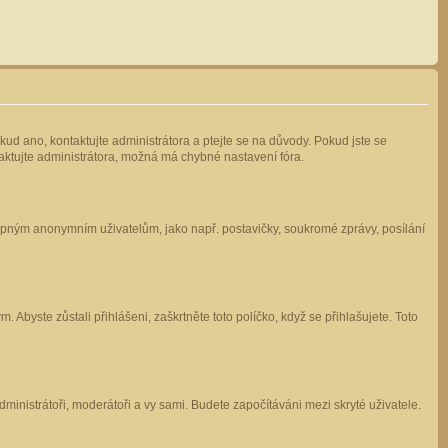
kud ano, kontaktujte administrátora a ptejte se na důvody. Pokud jste se
ntaktujte administrátora, možná má chybné nastavení fóra.
stupným anonymním uživatelům, jako např. postavičky, soukromé zprávy, posílání
 Abyste zůstali přihlášeni, zaškrtněte toto políčko, když se přihlašujete. Toto
administrátoři, moderátoři a vy sami. Budete započítáváni mezi skryté uživatele.