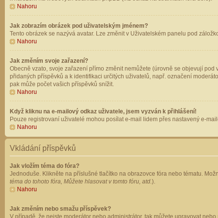
Nahoru
Jak zobrazím obrázek pod uživatelským jménem?
Tento obrázek se nazývá avatar. Lze změnit v Uživatelském panelu pod záložkou 
Nahoru
Jak změním svoje zařazení?
Obecně vzato, svoje zařazení přímo změnit nemůžete (úrovně se objevují pod v
přidaných příspěvků a k identifikaci určitých uživatelů, např. označení moderá
pak může počet vašich příspěvků snížit.
Nahoru
Když kliknu na e-mailový odkaz uživatele, jsem vyzván k přihlášení!
Pouze registrovaní uživatelé mohou posílat e-mail lidem přes nastavený e-mailo
Nahoru
Vkládání příspěvků
Jak vložím téma do fóra?
Jednoduše. Klikněte na příslušné tlačítko na obrazovce fóra nebo tématu. Možn
téma do tohoto fóra, Můžete hlasovat v tomto fóru, atd.
).
Nahoru
Jak změním nebo smažu příspěvek?
V případě, že nejste moderátor nebo administrátor, tak můžete upravovat nebo 