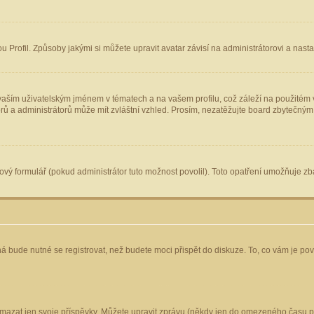
Profil. Způsoby jakými si můžete upravit avatar závisí na administrátorovi a nast
aším uživatelským jménem v tématech a na vašem profilu, což záleží na použitém v
torů a administrátorů může mít zvláštní vzhled. Prosím, nezatěžujte board zbytečným
vý formulář (pokud administrátor tuto možnost povolil). Toto opatření umožňuje zba
á bude nutné se registrovat, než budete moci přispět do diskuze. To, co vám je po
mazat jen svoje příspěvky. Můžete upravit zprávu (někdy jen do omezeného času po 