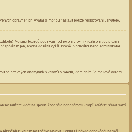
avených oprávněních. Avatar si mohou nastavit pouze registrovaní uživatelé.
zhledu). Většina boardů používají hodnocení úrovní k rozlišení počtu vámi
 přispíváním jen, abyste dosáhli vyšší úrovně. Moderátor nebo administrátor
vit se otravných anonymních vzkazů a robotů, které sbírají e-mailové adresy.
voleno můžete vidět na spodní části fóra nebo tématu (Např.
Můžete přidat nová
přispění) kliknutím na tlačítko
upravit
. Pokud již někdo odpověděl na váš