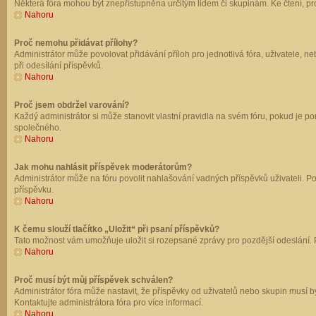
Některá fóra mohou být znepřístupněna určitým lidem či skupinám. Ke čtení, prohl
Nahoru
Proč nemohu přidávat přílohy?
Administrátor může povolovat přidávání příloh pro jednotlivá fóra, uživatele, 
při odesílání příspěvků.
Nahoru
Proč jsem obdržel varování?
Každý administrátor si může stanovit vlastní pravidla na svém fóru, pokud je 
společného.
Nahoru
Jak mohu nahlásit příspěvek moderátorům?
Administrátor může na fóru povolit nahlašování vadných příspěvků uživateli. P
příspěvku.
Nahoru
K čemu slouží tlačítko „Uložit“ při psaní příspěvků?
Tato možnost vám umožňuje uložit si rozepsané zprávy pro pozdější odeslání. Pr
Nahoru
Proč musí být můj příspěvek schválen?
Administrátor fóra může nastavit, že příspěvky od uživatelů nebo skupin musí 
Kontaktujte administrátora fóra pro více informací.
Nahoru