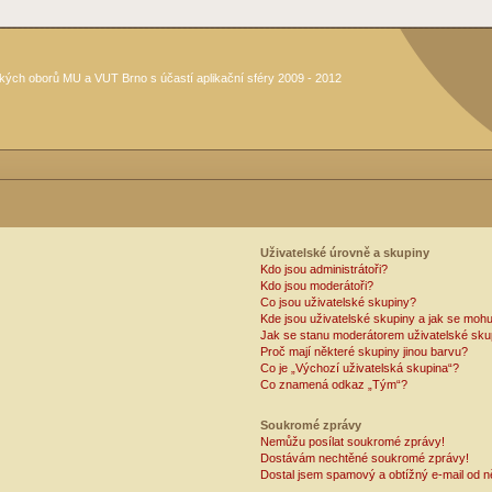
kých oborů MU a VUT Brno s účastí aplikační sféry 2009 - 2012
Uživatelské úrovně a skupiny
Kdo jsou administrátoři?
Kdo jsou moderátoři?
Co jsou uživatelské skupiny?
Kde jsou uživatelské skupiny a jak se mohu
Jak se stanu moderátorem uživatelské sku
Proč mají některé skupiny jinou barvu?
Co je „Výchozí uživatelská skupina“?
Co znamená odkaz „Tým“?
Soukromé zprávy
Nemůžu posílat soukromé zprávy!
Dostávám nechtěné soukromé zprávy!
Dostal jsem spamový a obtížný e-mail od n