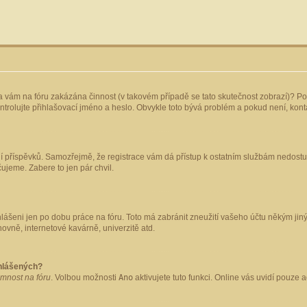
yla vám na fóru zakázána činnost (v takovém případě se tato skutečnost zobrazí)? Po
 zkontrolujte přihlašovací jméno a heslo. Obvykle toto bývá problém a pokud není, ko
ládání příspěvků. Samozřejmě, že registrace vám dá přístup k ostatním službám nedo
čujeme. Zabere to jen pár chvil.
hlášeni jen po dobu práce na fóru. Toto má zabránit zneužití vašeho účtu někým jiným.
ovně, internetové kavárně, univerzitě atd.
ihlášených?
omnost na fóru
. Volbou možnosti
Ano
aktivujete tuto funkci. Online vás uvidí pouze 