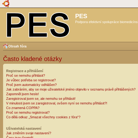
PES
Podpora efektivní spolupráce biomedicíns
Obsah fóra
Často kladené otázky
Registrace a přihlášení
Proč se nemohu přihlásit?
Je vůbec potřeba se registrovat?
Proč jsem automaticky odhlášen?
Jak zabráním, aby se moje uživatelské jméno objevilo v seznamu právě přihlášených?
Zapomněl jsem heslo!
Zaregistroval jsem se, ale nemohu se přihlásit!
V minulosti jsem se zaregistroval, ovšem nyní se nemohu přihlásit?!
Co znamená COPPA?
Proč se nemohu registrovat?
Co dělá odkaz „Smazat všechny cookies z fóra“?
Uživatelská nastavení
Jak změním svoje nastavení?
Časy jsou špatně!