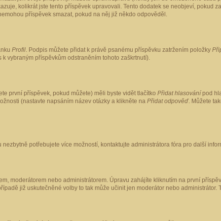
kazuje, kolikrát jste tento příspěvek upravovali. Tento dodatek se neobjeví, pokud
lé nemohou příspěvek smazat, pokud na něj již někdo odpověděl.
ránku
Profil
. Podpis můžete přidat k právě psanému příspěvku zatržením položky
Při
is k vybraným příspěvkům odstraněním tohoto zaškrtnutí).
te první příspěvek, pokud můžete) měli byste vidět tlačítko
Přidat hlasování
pod hla
možnosti (nastavte napsáním název otázky a klikněte na
Přidat odpověď
. Můžete ta
 nezbytně potřebujete více možností, kontaktujte administrátora fóra pro další info
em, moderátorem nebo administrátorem. Úpravu zahájíte kliknutím na první příspěv
ípadě již uskutečněné volby to tak může učinit jen moderátor nebo administrátor. 