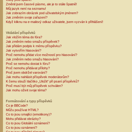
Změnil jsem časové pásmo, ale je to stále špatně!
Můj jazyk není na seznamu!
Jak zobrazím obrázek pod uživatelským jménem?
Jak změním svoje zařazení?
Když kliknu na e-mailový odkaz uživatele, jsem vyzván k přihlášení!
Vkládání příspěvků
Jak vložím téma do fóra?
Jak změním nebo smažu příspěvek?
Jak přidám podpis k mému příspěvku?
Jak vytvořím hlasování?
Proč nemohu přidat více možností pro hlasování?
Jak změním nebo smažu hlasování?
Proč se nemohu dostat k fóru?
Proč nemohu přidávat přílohy?
Proč jsem obdržel varování?
Jak mohu nahlásit příspěvek moderátorům?
K čemu slouží tlačítko „Uložit“ při psaní příspěvků?
Proč musí být můj příspěvek schválen?
Jak mohu oživit svoje téma?
Formátování a typy příspěvků
Co je BBCode?
Můžu používat HTML?
Co to jsou smajlíci (emotikony)?
Mohu přidávat obrázky?
Co to jsou Globální oznámení?
Co to jsou oznámení?