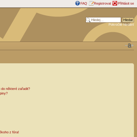
FAQ
Registrovat
Přihlásit se
Pokročilé hledání
 do některé zařadit?
piny?
ěkoho z fóra!