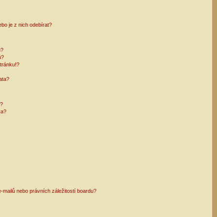
bo je z nich odebírat?
h?
ů?
tránku!?
ata?
i?
ra?
mailů nebo právních záležitostí boardu?