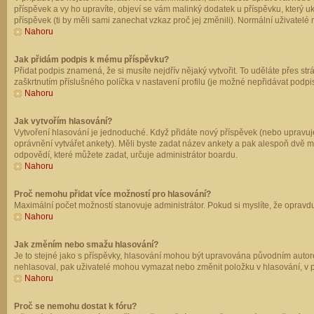
příspěvek a vy ho upravíte, objeví se vám malinký dodatek u příspěvku, který u
příspěvek (ti by měli sami zanechat vzkaz proč jej změnili). Normální uživate
Nahoru
Jak přidám podpis k mému příspěvku?
Přidat podpis znamená, že si musíte nejdřív nějaký vytvořit. To uděláte přes st
zaškrtnutím příslušného políčka v nastavení profilu (je možné nepřidávat podp
Nahoru
Jak vytvořím hlasování?
Vytvoření hlasování je jednoduché. Když přidáte nový příspěvek (nebo upravuje
oprávnění vytvářet ankety). Měli byste zadat název ankety a pak alespoň dvě 
odpovědí, které můžete zadat, určuje administrátor boardu.
Nahoru
Proč nemohu přidat více možností pro hlasování?
Maximální počet možností stanovuje administrátor. Pokud si myslíte, že opravdu
Nahoru
Jak změním nebo smažu hlasování?
Je to stejné jako s příspěvky, hlasování mohou být upravována původním autor
nehlasoval, pak uživatelé mohou vymazat nebo změnit položku v hlasování, v př
Nahoru
Proč se nemohu dostat k fóru?