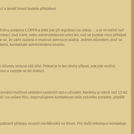
ukcí a téměř ihned budete přihlášeni.
něna podpora COPPA a klikli jste při registraci na odkaz
…a je mi méně než
istrací, buď Vámi, nebo administrátorem před tím, než se budete moci přihlásit.
stěte se, že vámi zadaná e-mailová adresa je platná. Jedním důvodem, proč se
 platná, kontaktujte administrátora boardu.
ho důvodu smazal váš účet. Pokud je to ten druhý případ, pak jste možná
novu a zapojte se do diskuzí.
cionální možnost ukládání osobních dat o uživateli, kterému je méně než 13 let,
o platí i na vašem fóru, doporučujeme kontaktovat vaše právního poradce, phpBB
y zabranil přístupu nových návštěvníků na fórum. Pro další informace kontaktuje