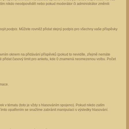
 zatím nikdo neodpověděl nebo pokud moderátor či administrátor změnili
pojit podpis
. Můžete rovněž přidat stejný podpis pro všechny vaše příspěvky
vním oknem na přidávání příspěvků (pokud to nevidíte, zřejmě nemáte
ké přidat časový limit pro anketu, kde 0 znamená neomezenou volbu. Počet
rmace.
ek v tématu (toto je vždy s hlasováním spojeno). Pokud nikdo zatím
Tímto opatřením se snažíme zabránit manipulaci s výsledky hlasování.