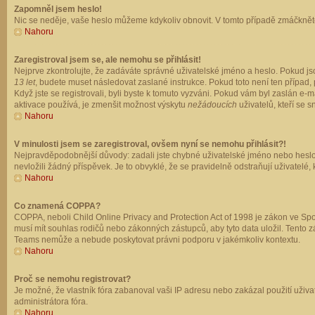
Zapomněl jsem heslo!
Nic se neděje, vaše heslo můžeme kdykoliv obnovit. V tomto případě zmáčkněte
Nahoru
Zaregistroval jsem se, ale nemohu se přihlásit!
Nejprve zkontrolujte, že zadáváte správné uživatelské jméno a heslo. Pokud js
13 let
, budete muset následovat zaslané instrukce. Pokud toto není ten případ, 
Když jste se registrovali, byli byste k tomuto vyzváni. Pokud vám byl zaslán e
aktivace používá, je zmenšit možnost výskytu
nežádoucích
uživatelů, kteří se s
Nahoru
V minulosti jsem se zaregistroval, ovšem nyní se nemohu přihlásit?!
Nejpravděpodobnější důvody: zadali jste chybné uživatelské jméno nebo heslo (z
nevložili žádný příspěvek. Je to obvyklé, že se pravidelně odstraňují uživatelé,
Nahoru
Co znamená COPPA?
COPPA, neboli Child Online Privacy and Protection Act of 1998 je zákon ve Spoj
musí mít souhlas rodičů nebo zákonných zástupců, aby tyto data uložil. Tento zá
Teams nemůže a nebude poskytovat právni podporu v jakémkoliv kontextu.
Nahoru
Proč se nemohu registrovat?
Je možné, že vlastník fóra zabanoval vaši IP adresu nebo zakázal použití uživat
administrátora fóra.
Nahoru