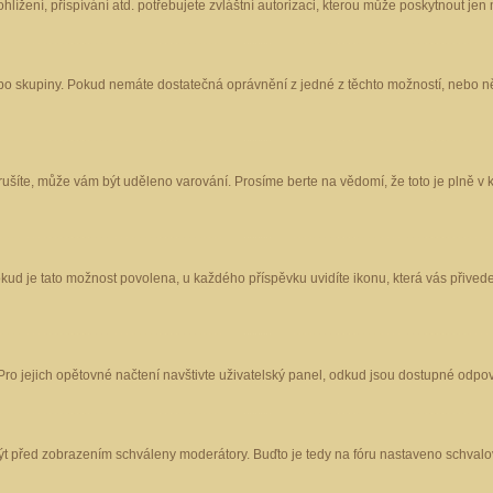
ížení, přispívání atd. potřebujete zvláštní autorizaci, kterou může poskytnout jen m
nebo skupiny. Pokud nemáte dostatečná oprávnění z jedné z těchto možností, nebo ně
porušíte, může vám být uděleno varování. Prosíme berte na vědomí, že toto je plně
okud je tato možnost povolena, u každého příspěvku uvidíte ikonu, která vás přived
o jejich opětovné načtení navštivte uživatelský panel, odkud jsou dostupné odpoví
být před zobrazením schváleny moderátory. Buďto je tedy na fóru nastaveno schvalov