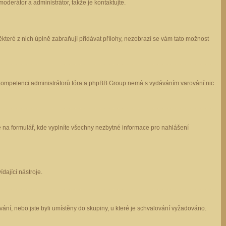
oderátor a administrátor, takže je kontaktujte.
které z nich úplně zabraňují přidávat přílohy, nezobrazí se vám tato možnost
 v kompetenci administrátorů fóra a phpBB Group nemá s vydáváním varování nic
e na formulář, kde vyplníte všechny nezbytné informace pro nahlášení
dající nástroje.
ání, nebo jste byli umístěny do skupiny, u které je schvalování vyžadováno.