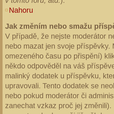
v tomto fóru, atd.
).
Nahoru
Jak změním nebo smažu přísp
V případě, že nejste moderátor n
nebo mazat jen svoje příspěvky. 
omezeného času po přispění) klik
někdo odpověděl na váš příspěve
malinký dodatek u příspěvku, kter
upravovali. Tento dodatek se neo
nebo pokud moderátor či administr
zanechat vzkaz proč jej změnili)