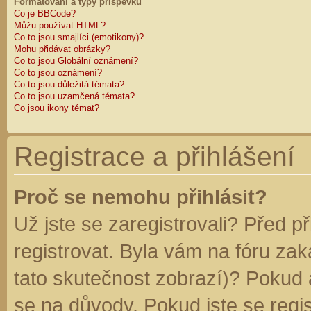
Formátování a typy příspěvků
Co je BBCode?
Můžu používat HTML?
Co to jsou smajlíci (emotikony)?
Mohu přidávat obrázky?
Co to jsou Globální oznámení?
Co to jsou oznámení?
Co to jsou důležitá témata?
Co to jsou uzamčená témata?
Co jsou ikony témat?
Registrace a přihlášení
Proč se nemohu přihlásit?
Už jste se zaregistrovali? Před p
registrovat. Byla vám na fóru za
tato skutečnost zobrazí)? Pokud a
se na důvody. Pokud jste se regist