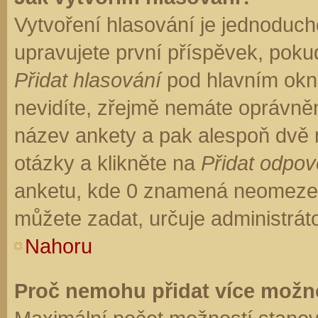
Vytvoření hlasování je jednoduch
upravujete první příspěvek, pokud
Přidat hlasování
pod hlavním okn
nevidíte, zřejmě nemáte oprávněn
název ankety a pak alespoň dvě
otázky a klikněte na
Přidat odpo
anketu, kde 0 znamená neomezen
můžete zadat, určuje administrát
Nahoru
Proč nemohu přidat více možno