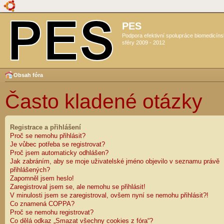
PES
Podpora efektivní spolupráce biomedicín
sféry 2009 - 2012
Obsah fóra
Často kladené otázky
Registrace a přihlášení
Proč se nemohu přihlásit?
Je vůbec potřeba se registrovat?
Proč jsem automaticky odhlášen?
Jak zabráním, aby se moje uživatelské jméno objevilo v seznamu právě
přihlášených?
Zapomněl jsem heslo!
Zaregistroval jsem se, ale nemohu se přihlásit!
V minulosti jsem se zaregistroval, ovšem nyní se nemohu přihlásit?!
Co znamená COPPA?
Proč se nemohu registrovat?
Co dělá odkaz „Smazat všechny cookies z fóra“?