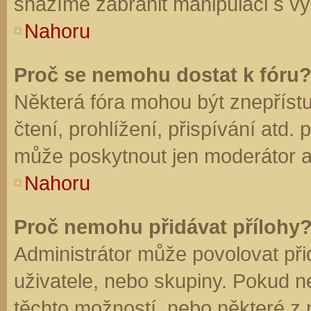
snažíme zabránit manipulaci s vý
Nahoru
Proč se nemohu dostat k fóru
Některá fóra mohou být znepříst
čtení, prohlížení, přispívání atd. 
může poskytnout jen moderátor a a
Nahoru
Proč nemohu přidávat přílohy
Administrátor může povolovat přid
uživatele, nebo skupiny. Pokud 
těchto možností, nebo některé z n