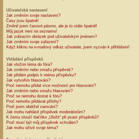
Uživatelská nastavení
Jak změním svoje nastavení?
Časy jsou špatně!
Změnil jsem časové pásmo, ale je to stále špatně!
Můj jazyk není na seznamu!
Jak zobrazím obrázek pod uživatelským jménem?
Jak změním svoje zařazení?
Když kliknu na e-mailový odkaz uživatele, jsem vyzván k přihlášení!
Vkládání příspěvků
Jak vložím téma do fóra?
Jak změním nebo smažu příspěvek?
Jak přidám podpis k mému příspěvku?
Jak vytvořím hlasování?
Proč nemohu přidat více možností pro hlasování?
Jak změním nebo smažu hlasování?
Proč se nemohu dostat k fóru?
Proč nemohu přidávat přílohy?
Proč jsem obdržel varování?
Jak mohu nahlásit příspěvek moderátorům?
K čemu slouží tlačítko „Uložit“ při psaní příspěvků?
Proč musí být můj příspěvek schválen?
Jak mohu oživit svoje téma?