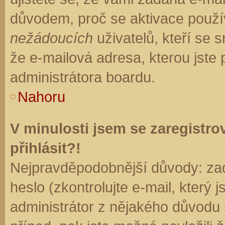
důvodem, proč se aktivace použí
nežádoucích
uživatelů, kteří se s
že e-mailová adresa, kterou jste p
administrátora boardu.
Nahoru
V minulosti jsem se zaregistr
přihlásit?!
Nejpravděpodobnější důvody: zad
heslo (zkontrolujte e-mail, který j
administrátor z nějakého důvodu 