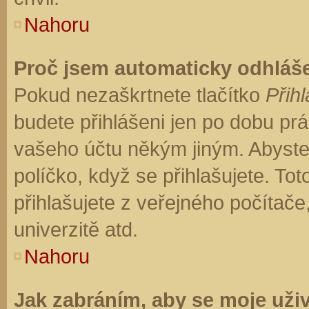
Nahoru
Proč jsem automaticky odhláš
Pokud nezaškrtnete tlačítko
Přihl
budete přihlášeni jen po dobu prá
vašeho účtu někým jiným. Abyste z
políčko, když se přihlašujete. T
přihlašujete z veřejného počítače
univerzitě atd.
Nahoru
Jak zabráním, aby se moje uži