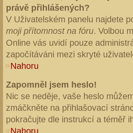
právě přihlášených?
V Uživatelském panelu najdete p
moji přítomnost na fóru
. Volbou 
Online vás uvidí pouze administrá
započítáváni mezi skryté uživatel
Nahoru
Zapomněl jsem heslo!
Nic se neděje, vaše heslo můžem
zmáčkněte na přihlašovací stránc
pokračujte dle instrukcí a téměř i
Nahoru