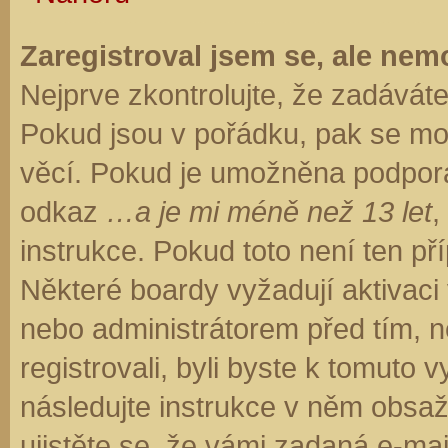
Zaregistroval jsem se, ale nemo
Nejprve zkontrolujte, že zadávát
Pokud jsou v pořádku, pak se moh
věcí. Pokud je umožněna podpora C
odkaz
…a je mi méně než 13 let
,
instrukce. Pokud toto není ten př
Některé boardy vyžadují aktivaci
nebo administrátorem před tím, ne
registrovali, byli byste k tomuto
následujte instrukce v něm obsaže
ujistěte se, že vámi zadaná e-ma