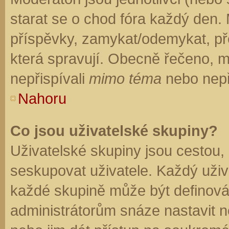
starat se o chod fóra každý den.
příspěvky, zamykat/odemykat, př
která spravují. Obecně řečeno, mo
nepřispívali
mimo téma
nebo nepři
Nahoru
Co jsou uživatelské skupiny?
Uživatelské skupiny jsou cestou,
seskupovat uživatele. Každý uživa
každé skupině může být definován
administrátorům snáze nastavit n