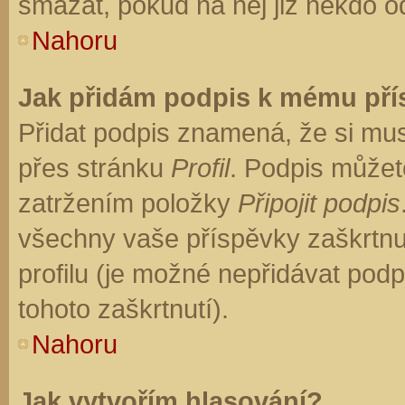
smazat, pokud na něj již někdo o
Nahoru
Jak přidám podpis k mému př
Přidat podpis znamená, že si musí
přes stránku
Profil
. Podpis můžet
zatržením položky
Připojit podpis
všechny vaše příspěvky zaškrtnu
profilu (je možné nepřidávat po
tohoto zaškrtnutí).
Nahoru
Jak vytvořím hlasování?