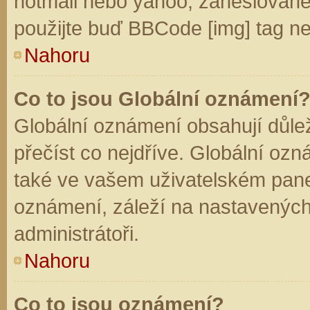
hotmail nebo yahoo, zaheslované
použijte buď BBCode [img] tag ne
Nahoru
Co to jsou Globální oznámení
Globální oznámení obsahují důleži
přečíst co nejdříve. Globální oz
také ve vašem uživatelském panelu
oznámení, záleží na nastavených
administrátoři.
Nahoru
Co to jsou oznámení?