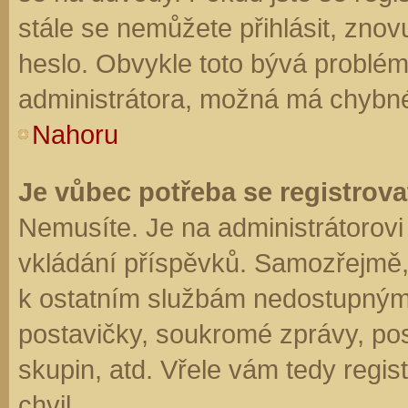
stále se nemůžete přihlásit, znov
heslo. Obvykle toto bývá problém
administrátora, možná má chybné
Nahoru
Je vůbec potřeba se registrova
Nemusíte. Je na administrátorovi f
vkládání příspěvků. Samozřejmě,
k ostatním službám nedostupným
postavičky, soukromé zprávy, posí
skupin, atd. Vřele vám tedy regis
chvil.