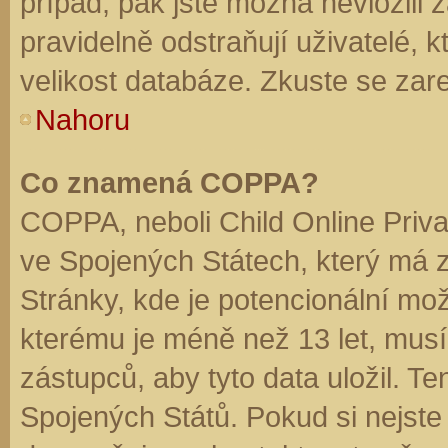
případ, pak jste možná nevložili 
pravidelně odstraňují uživatelé, k
velikost databáze. Zkuste se zare
Nahoru
Co znamená COPPA?
COPPA, neboli Child Online Priva
ve Spojených Státech, který má z
Stránky, kde je potencionální mož
kterému je méně než 13 let, mus
zástupců, aby tyto data uložil. Te
Spojených Států. Pokud si nejste jis