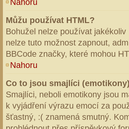
Nahoru
Můžu používat HTML?
Bohužel nelze používat jakékoliv
nelze tuto možnost zapnout, admi
BBCode značky, které mohou HT
Nahoru
Co to jsou smajlíci (emotikony
Smajlíci, neboli emotikony jsou m
k vyjádření výrazu emocí za použ
šťastný, :( znamená smutný. Kom
prohlédnout přes příspěvkový for