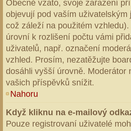
Obecně vzato, svoje zařazení př
objevují pod vaším uživatelským
což záleží na použitém vzhledu).
úrovní k rozlišení počtu vámi přid
uživatelů, např. označení moderá
vzhled. Prosím, nezatěžujte boar
dosáhli vyšší úrovně. Moderátor
vašich příspěvků snížit.
Nahoru
Když kliknu na e-mailový odkaz
Pouze registrovaní uživatelé moh