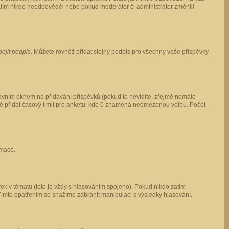
 zatím nikdo neodpověděl nebo pokud moderátor či administrátor změnili
pojit podpis
. Můžete rovněž přidat stejný podpis pro všechny vaše příspěvky
vním oknem na přidávání příspěvků (pokud to nevidíte, zřejmě nemáte
ké přidat časový limit pro anketu, kde 0 znamená neomezenou volbu. Počet
rmace.
ek v tématu (toto je vždy s hlasováním spojeno). Pokud nikdo zatím
Tímto opatřením se snažíme zabránit manipulaci s výsledky hlasování.