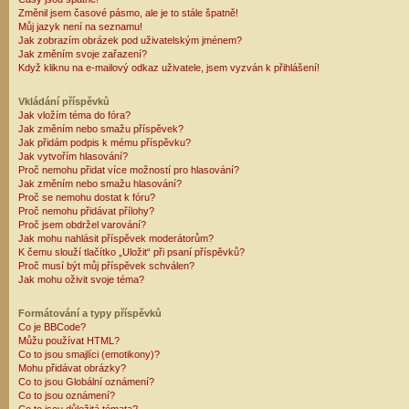
Změnil jsem časové pásmo, ale je to stále špatně!
Můj jazyk není na seznamu!
Jak zobrazím obrázek pod uživatelským jménem?
Jak změním svoje zařazení?
Když kliknu na e-mailový odkaz uživatele, jsem vyzván k přihlášení!
Vkládání příspěvků
Jak vložím téma do fóra?
Jak změním nebo smažu příspěvek?
Jak přidám podpis k mému příspěvku?
Jak vytvořím hlasování?
Proč nemohu přidat více možností pro hlasování?
Jak změním nebo smažu hlasování?
Proč se nemohu dostat k fóru?
Proč nemohu přidávat přílohy?
Proč jsem obdržel varování?
Jak mohu nahlásit příspěvek moderátorům?
K čemu slouží tlačítko „Uložit“ při psaní příspěvků?
Proč musí být můj příspěvek schválen?
Jak mohu oživit svoje téma?
Formátování a typy příspěvků
Co je BBCode?
Můžu používat HTML?
Co to jsou smajlíci (emotikony)?
Mohu přidávat obrázky?
Co to jsou Globální oznámení?
Co to jsou oznámení?