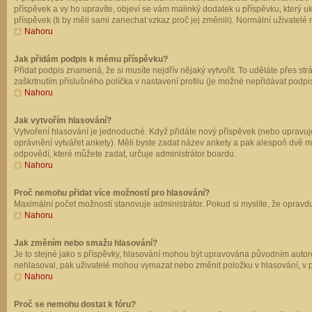
příspěvek a vy ho upravíte, objeví se vám malinký dodatek u příspěvku, který u
příspěvek (ti by měli sami zanechat vzkaz proč jej změnili). Normální uživate
Nahoru
Jak přidám podpis k mému příspěvku?
Přidat podpis znamená, že si musíte nejdřív nějaký vytvořit. To uděláte přes st
zaškrtnutím příslušného políčka v nastavení profilu (je možné nepřidávat podp
Nahoru
Jak vytvořím hlasování?
Vytvoření hlasování je jednoduché. Když přidáte nový příspěvek (nebo upravuje
oprávnění vytvářet ankety). Měli byste zadat název ankety a pak alespoň dvě 
odpovědí, které můžete zadat, určuje administrátor boardu.
Nahoru
Proč nemohu přidat více možností pro hlasování?
Maximální počet možností stanovuje administrátor. Pokud si myslíte, že opravdu
Nahoru
Jak změním nebo smažu hlasování?
Je to stejné jako s příspěvky, hlasování mohou být upravována původním autor
nehlasoval, pak uživatelé mohou vymazat nebo změnit položku v hlasování, v př
Nahoru
Proč se nemohu dostat k fóru?