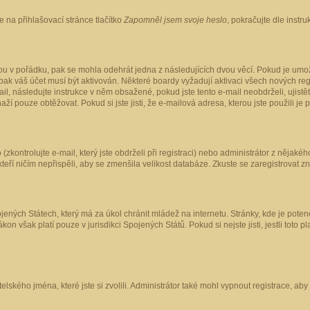
 na přihlašovací stránce tlačítko
Zapomněl jsem svoje heslo
, pokračujte dle instr
ou v pořádku, pak se mohla odehrát jedna z následujících dvou věcí. Pokud je umož
pak váš účet musí být aktivován. Některé boardy vyžadují aktivaci všech nových reg
-mail, následujte instrukce v něm obsažené, pokud jste tento e-mail neobdrželi, uji
naží pouze obtěžovat. Pokud si jste jisti, že e-mailová adresa, kterou jste použili je
kontrolujte e-mail, který jste obdrželi při registraci) nebo administrátor z nějaké
 kteří ničím nepřispěli, aby se zmenšila velikost databáze. Zkuste se zaregistrovat z
ených Státech, který má za úkol chránit mládež na internetu. Stránky, kde je poten
kon však platí pouze v jurisdikci Spojených Států. Pokud si nejste jisti, jestli tot
elského jména, které jste si zvolili. Administrátor také mohl vypnout registrace, ab