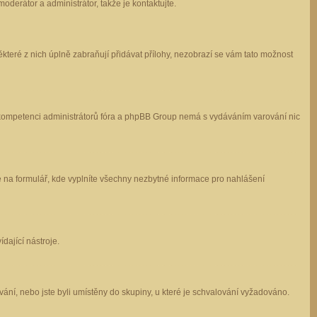
oderátor a administrátor, takže je kontaktujte.
které z nich úplně zabraňují přidávat přílohy, nezobrazí se vám tato možnost
 v kompetenci administrátorů fóra a phpBB Group nemá s vydáváním varování nic
e na formulář, kde vyplníte všechny nezbytné informace pro nahlášení
dající nástroje.
ání, nebo jste byli umístěny do skupiny, u které je schvalování vyžadováno.