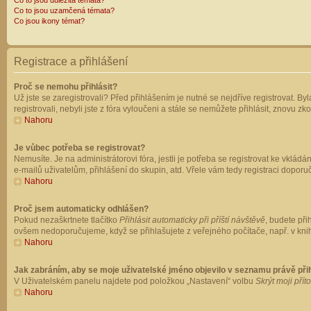
Co to jsou důležitá témata?
Co to jsou uzamčená témata?
Co jsou ikony témat?
Registrace a přihlášení
Proč se nemohu přihlásit?
Už jste se zaregistrovali? Před přihlášením je nutné se nejdříve registrovat. B
registrovali, nebyli jste z fóra vyloučeni a stále se nemůžete přihlásit, znovu
Nahoru
Je vůbec potřeba se registrovat?
Nemusíte. Je na administrátorovi fóra, jestli je potřeba se registrovat ke vk
e-mailů uživatelům, přihlášení do skupin, atd. Vřele vám tedy registraci doporu
Nahoru
Proč jsem automaticky odhlášen?
Pokud nezaškrtnete tlačítko
Přihlásit automaticky při příští návštěvě
, budete při
ovšem nedoporučujeme, když se přihlašujete z veřejného počítače, např. v knih
Nahoru
Jak zabráním, aby se moje uživatelské jméno objevilo v seznamu právě př
V Uživatelském panelu najdete pod položkou „Nastavení“ volbu
Skrýt moji přít
Nahoru