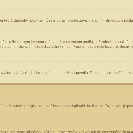
Profil. Způsoby jakými si můžete upravit avatar závisí na administrátorovi a nast
aším uživatelským jménem v tématech a na vašem profilu, což záleží na použitém v
torů a administrátorů může mít zvláštní vzhled. Prosím, nezatěžujte board zbytečným
vý formulář (pokud administrátor tuto možnost povolil). Toto opatření umožňuje zba
á bude nutné se registrovat, než budete moci přispět do diskuze. To, co vám je po
mazat jen svoje příspěvky. Můžete upravit zprávu (někdy jen do omezeného času po 