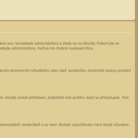
kud ano, kontaktujte administrátora a ptejte se na důvody. Pokud jste se
ntaktujte administrátora, možná má chybné nastavení fóra.
stupným anonymním uživatelům, jako např. postavičky, soukromé zprávy, posílání
 Abyste zůstali přihlášeni, zaškrtněte toto políčko, když se přihlašujete. Toto
administrátoři, moderátoři a vy sami. Budete započítáváni mezi skryté uživatele.