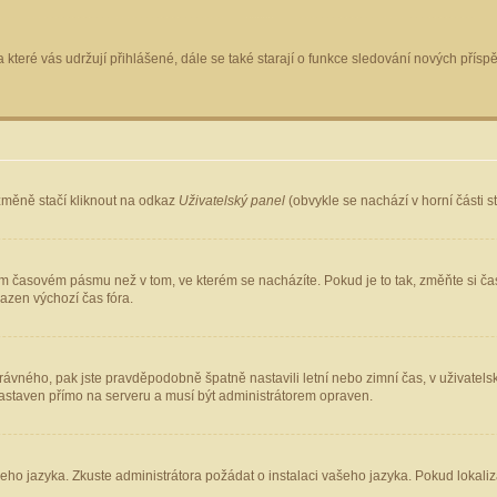
 které vás udržují přihlášené, dále se také starají o funkce sledování nových pří
změně stačí kliknout na odkaz
Uživatelský panel
(obvykle se nachází v horní části 
ém časovém pásmu než v tom, ve kterém se nacházíte. Pokud je to tak, změňte si ča
azen výchozí čas fóra.
ho správného, pak jste pravděpodobně špatně nastavili letní nebo zimní čas, v uživ
staven přímo na serveru a musí být administrátorem opraven.
šeho jazyka. Zkuste administrátora požádat o instalaci vašeho jazyka. Pokud lokaliz