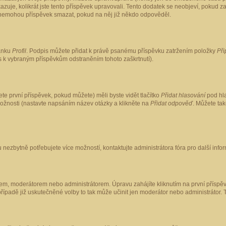
kazuje, kolikrát jste tento příspěvek upravovali. Tento dodatek se neobjeví, pokud
lé nemohou příspěvek smazat, pokud na něj již někdo odpověděl.
ránku
Profil
. Podpis můžete přidat k právě psanému příspěvku zatržením položky
Při
is k vybraným příspěvkům odstraněním tohoto zaškrtnutí).
te první příspěvek, pokud můžete) měli byste vidět tlačítko
Přidat hlasování
pod hla
možnosti (nastavte napsáním název otázky a klikněte na
Přidat odpověď
. Můžete ta
 nezbytně potřebujete více možností, kontaktujte administrátora fóra pro další info
em, moderátorem nebo administrátorem. Úpravu zahájíte kliknutím na první příspěv
ípadě již uskutečněné volby to tak může učinit jen moderátor nebo administrátor. 