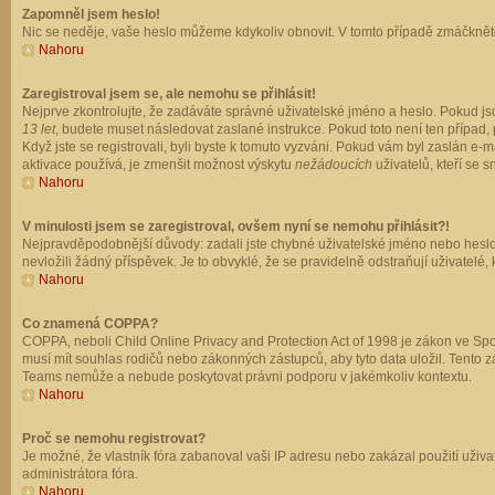
Zapomněl jsem heslo!
Nic se neděje, vaše heslo můžeme kdykoliv obnovit. V tomto případě zmáčkněte
Nahoru
Zaregistroval jsem se, ale nemohu se přihlásit!
Nejprve zkontrolujte, že zadáváte správné uživatelské jméno a heslo. Pokud js
13 let
, budete muset následovat zaslané instrukce. Pokud toto není ten případ, 
Když jste se registrovali, byli byste k tomuto vyzváni. Pokud vám byl zaslán e
aktivace používá, je zmenšit možnost výskytu
nežádoucích
uživatelů, kteří se s
Nahoru
V minulosti jsem se zaregistroval, ovšem nyní se nemohu přihlásit?!
Nejpravděpodobnější důvody: zadali jste chybné uživatelské jméno nebo heslo (z
nevložili žádný příspěvek. Je to obvyklé, že se pravidelně odstraňují uživatelé,
Nahoru
Co znamená COPPA?
COPPA, neboli Child Online Privacy and Protection Act of 1998 je zákon ve Spoj
musí mít souhlas rodičů nebo zákonných zástupců, aby tyto data uložil. Tento zá
Teams nemůže a nebude poskytovat právni podporu v jakémkoliv kontextu.
Nahoru
Proč se nemohu registrovat?
Je možné, že vlastník fóra zabanoval vaši IP adresu nebo zakázal použití uživat
administrátora fóra.
Nahoru