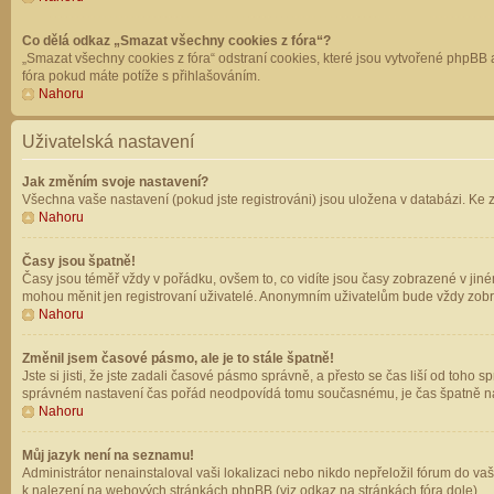
Co dělá odkaz „Smazat všechny cookies z fóra“?
„Smazat všechny cookies z fóra“ odstraní cookies, které jsou vytvořené phpBB a
fóra pokud máte potíže s přihlašováním.
Nahoru
Uživatelská nastavení
Jak změním svoje nastavení?
Všechna vaše nastavení (pokud jste registrováni) jsou uložena v databázi. Ke 
Nahoru
Časy jsou špatně!
Časy jsou téměř vždy v pořádku, ovšem to, co vidíte jsou časy zobrazené v jin
mohou měnit jen registrovaní uživatelé. Anonymním uživatelům bude vždy zobr
Nahoru
Změnil jsem časové pásmo, ale je to stále špatně!
Jste si jisti, že jste zadali časové pásmo správně, a přesto se čas liší od to
správném nastavení čas pořád neodpovídá tomu současnému, je čas špatně na
Nahoru
Můj jazyk není na seznamu!
Administrátor nenainstaloval vaši lokalizaci nebo nikdo nepřeložil fórum do va
k nalezení na webových stránkách phpBB (viz odkaz na stránkách fóra dole).