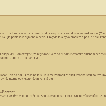
yla vám na fóru zakázána činnost (v takovém případě se tato skutečnost zobrazí)? Po
 zkontrolujte přihlašovací jméno a heslo. Obvykle toto bývá problém a pokud není, ko
ládání příspěvků. Samozřejmě, že registrace vám dá přístup k ostatním službám nedo
čujeme. Zabere to jen pár chvil.
hlášeni jen po dobu práce na fóru. Toto má zabránit zneužití vašeho účtu někým jiným.
ovně, internetové kavárně, univerzitě atd.
ihlášených?
omnost na fóru
. Volbou možnosti
Ano
aktivujete tuto funkci. Online vás uvidí pouze 