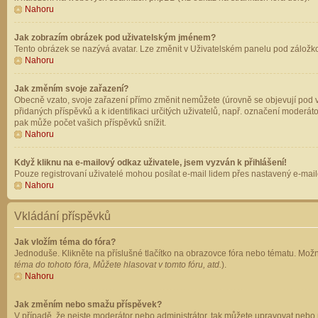
Nahoru
Jak zobrazím obrázek pod uživatelským jménem?
Tento obrázek se nazývá avatar. Lze změnit v Uživatelském panelu pod záložkou 
Nahoru
Jak změním svoje zařazení?
Obecně vzato, svoje zařazení přímo změnit nemůžete (úrovně se objevují pod v
přidaných příspěvků a k identifikaci určitých uživatelů, např. označení moderá
pak může počet vašich příspěvků snížit.
Nahoru
Když kliknu na e-mailový odkaz uživatele, jsem vyzván k přihlášení!
Pouze registrovaní uživatelé mohou posílat e-mail lidem přes nastavený e-mailo
Nahoru
Vkládání příspěvků
Jak vložím téma do fóra?
Jednoduše. Klikněte na příslušné tlačítko na obrazovce fóra nebo tématu. Možn
téma do tohoto fóra, Můžete hlasovat v tomto fóru, atd.
).
Nahoru
Jak změním nebo smažu příspěvek?
V případě, že nejste moderátor nebo administrátor, tak můžete upravovat nebo 