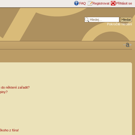
FAQ
Registrovat
Přihlásit se
Pokročilé hledání
 do některé zařadit?
piny?
ěkoho z fóra!