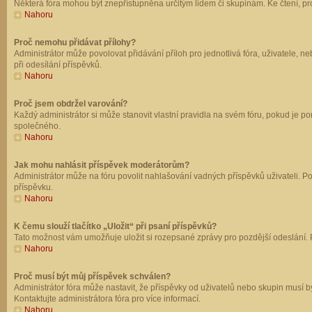
Některá fóra mohou být znepřístupněna určitým lidem či skupinám. Ke čtení, prohl
Nahoru
Proč nemohu přidávat přílohy?
Administrátor může povolovat přidávání příloh pro jednotlivá fóra, uživatele, 
při odesílání příspěvků.
Nahoru
Proč jsem obdržel varování?
Každý administrátor si může stanovit vlastní pravidla na svém fóru, pokud je 
společného.
Nahoru
Jak mohu nahlásit příspěvek moderátorům?
Administrátor může na fóru povolit nahlašování vadných příspěvků uživateli. P
příspěvku.
Nahoru
K čemu slouží tlačítko „Uložit“ při psaní příspěvků?
Tato možnost vám umožňuje uložit si rozepsané zprávy pro pozdější odeslání. Pr
Nahoru
Proč musí být můj příspěvek schválen?
Administrátor fóra může nastavit, že příspěvky od uživatelů nebo skupin musí 
Kontaktujte administrátora fóra pro více informací.
Nahoru