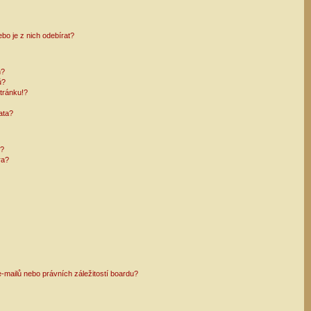
bo je z nich odebírat?
h?
ů?
tránku!?
ata?
i?
ra?
mailů nebo právních záležitostí boardu?