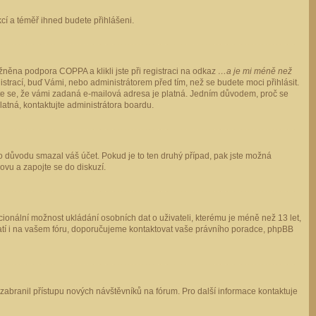
ukcí a téměř ihned budete přihlášeni.
něna podpora COPPA a klikli jste při registraci na odkaz
…a je mi méně než
istrací, buď Vámi, nebo administrátorem před tím, než se budete moci přihlásit.
stěte se, že vámi zadaná e-mailová adresa je platná. Jedním důvodem, proč se
 platná, kontaktujte administrátora boardu.
ho důvodu smazal váš účet. Pokud je to ten druhý případ, pak jste možná
novu a zapojte se do diskuzí.
cionální možnost ukládání osobních dat o uživateli, kterému je méně než 13 let,
o platí i na vašem fóru, doporučujeme kontaktovat vaše právního poradce, phpBB
y zabranil přístupu nových návštěvníků na fórum. Pro další informace kontaktuje