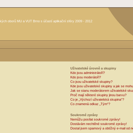
kých oborů MU a VUT Brno s účastí aplikační sféry 2009 - 2012
Uživatelské úrovně a skupiny
Kdo jsou administrátoři?
Kdo jsou moderátoři?
Co jsou uživatelské skupiny?
Kde jsou uživatelské skupiny a jak se mohu
Jak se stanu moderátorem uživatelské sku
Proč mají některé skupiny jinou barvu?
Co je „Výchozí uživatelská skupina“?
Co znamená odkaz „Tým“?
Soukromé zprávy
Nemůžu posílat soukromé zprávy!
Dostávám nechtěné soukromé zprávy!
Dostal jsem spamový a obtížný e-mail od n