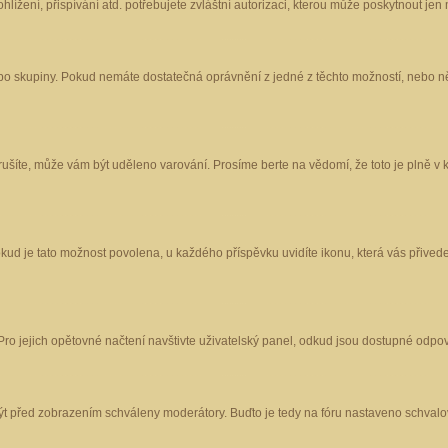
ížení, přispívání atd. potřebujete zvláštní autorizaci, kterou může poskytnout jen m
nebo skupiny. Pokud nemáte dostatečná oprávnění z jedné z těchto možností, nebo ně
porušíte, může vám být uděleno varování. Prosíme berte na vědomí, že toto je plně
okud je tato možnost povolena, u každého příspěvku uvidíte ikonu, která vás přived
o jejich opětovné načtení navštivte uživatelský panel, odkud jsou dostupné odpoví
být před zobrazením schváleny moderátory. Buďto je tedy na fóru nastaveno schvalov