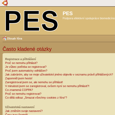
PES
Podpora efektivní spolupráce biomedicíns
Obsah fóra
Často kladené otázky
Registrace a přihlášení
Proč se nemohu přihlásit?
Je vůbec potřeba se registrovat?
Proč jsem automaticky odhlášen?
Jak zabráním, aby se moje uživatelské jméno objevilo v seznamu právě přihlášených?
Zapomněl jsem heslo!
Zaregistroval jsem se, ale nemohu se přihlásit!
V minulosti jsem se zaregistroval, ovšem nyní se nemohu přihlásit?!
Co znamená COPPA?
Proč se nemohu registrovat?
Co dělá odkaz „Smazat všechny cookies z fóra“?
Uživatelská nastavení
Jak změním svoje nastavení?
Časy jsou špatně!