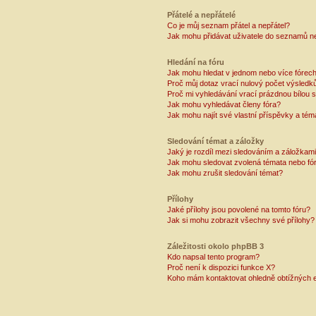
Přátelé a nepřátelé
Co je můj seznam přátel a nepřátel?
Jak mohu přidávat uživatele do seznamů ne
Hledání na fóru
Jak mohu hledat v jednom nebo více fórec
Proč můj dotaz vrací nulový počet výsledk
Proč mi vyhledávání vrací prázdnou bílou s
Jak mohu vyhledávat členy fóra?
Jak mohu najít své vlastní příspěvky a tém
Sledování témat a záložky
Jaký je rozdíl mezi sledováním a záložkam
Jak mohu sledovat zvolená témata nebo fó
Jak mohu zrušit sledování témat?
Přílohy
Jaké přílohy jsou povolené na tomto fóru?
Jak si mohu zobrazit všechny své přílohy?
Záležitosti okolo phpBB 3
Kdo napsal tento program?
Proč není k dispozici funkce X?
Koho mám kontaktovat ohledně obtížných e-