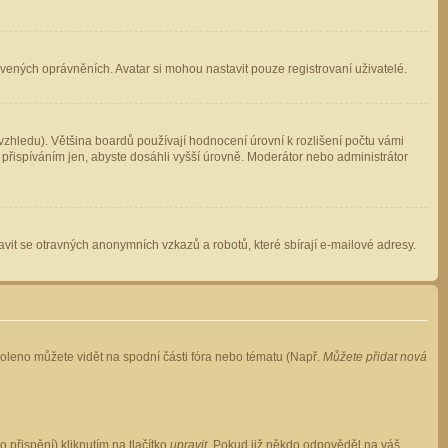
avených oprávněních. Avatar si mohou nastavit pouze registrovaní uživatelé.
zhledu). Většina boardů používají hodnocení úrovní k rozlišení počtu vámi
 přispíváním jen, abyste dosáhli vyšší úrovně. Moderátor nebo administrátor
vit se otravných anonymních vzkazů a robotů, které sbírají e-mailové adresy.
voleno můžete vidět na spodní části fóra nebo tématu (Např.
Můžete přidat nová
přispění) kliknutím na tlačítko
upravit
. Pokud již někdo odpověděl na váš