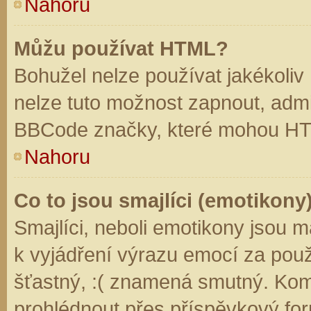
Nahoru
Můžu používat HTML?
Bohužel nelze používat jakékoliv
nelze tuto možnost zapnout, admi
BBCode značky, které mohou HT
Nahoru
Co to jsou smajlíci (emotikony
Smajlíci, neboli emotikony jsou m
k vyjádření výrazu emocí za použ
šťastný, :( znamená smutný. Kom
prohlédnout přes příspěvkový for