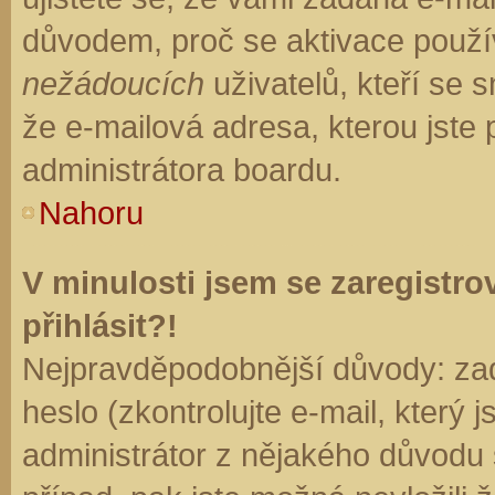
důvodem, proč se aktivace použí
nežádoucích
uživatelů, kteří se s
že e-mailová adresa, kterou jste p
administrátora boardu.
Nahoru
V minulosti jsem se zaregistr
přihlásit?!
Nejpravděpodobnější důvody: zad
heslo (zkontrolujte e-mail, který j
administrátor z nějakého důvodu 