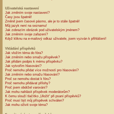
Uživatelská nastavení
Jak změním svoje nastavení?
Časy jsou špatně!
Změnil jsem časové pásmo, ale je to stále špatně!
Můj jazyk není na seznamu!
Jak zobrazím obrázek pod uživatelským jménem?
Jak změním svoje zařazení?
Když kliknu na e-mailový odkaz uživatele, jsem vyzván k přihlášení!
Vkládání příspěvků
Jak vložím téma do fóra?
Jak změním nebo smažu příspěvek?
Jak přidám podpis k mému příspěvku?
Jak vytvořím hlasování?
Proč nemohu přidat více možností pro hlasování?
Jak změním nebo smažu hlasování?
Proč se nemohu dostat k fóru?
Proč nemohu přidávat přílohy?
Proč jsem obdržel varování?
Jak mohu nahlásit příspěvek moderátorům?
K čemu slouží tlačítko „Uložit“ při psaní příspěvků?
Proč musí být můj příspěvek schválen?
Jak mohu oživit svoje téma?