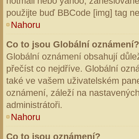
hotmail nebo yahoo, zaheslované
použijte buď BBCode [img] tag ne
Nahoru
Co to jsou Globální oznámení
Globální oznámení obsahují důleži
přečíst co nejdříve. Globální oz
také ve vašem uživatelském panelu
oznámení, záleží na nastavených
administrátoři.
Nahoru
Co to jsou oznámení?