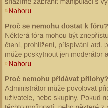
snažíme zabránit manipulaci s vý
Nahoru
Proč se nemohu dostat k fóru
Některá fóra mohou být znepříst
čtení, prohlížení, přispívání atd. 
může poskytnout jen moderátor a a
Nahoru
Proč nemohu přidávat přílohy
Administrátor může povolovat přid
uživatele, nebo skupiny. Pokud 
těchto možností, nebo některé z n