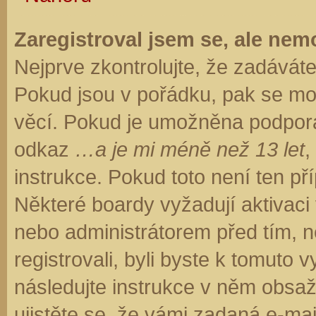
Zaregistroval jsem se, ale nemo
Nejprve zkontrolujte, že zadávát
Pokud jsou v pořádku, pak se moh
věcí. Pokud je umožněna podpora C
odkaz
…a je mi méně než 13 let
,
instrukce. Pokud toto není ten př
Některé boardy vyžadují aktivaci
nebo administrátorem před tím, ne
registrovali, byli byste k tomuto
následujte instrukce v něm obsaže
ujistěte se, že vámi zadaná e-ma