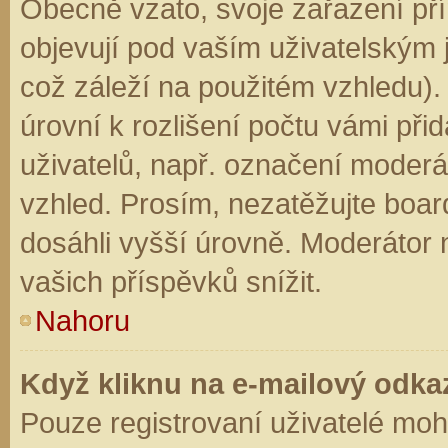
Obecně vzato, svoje zařazení př
objevují pod vaším uživatelským
což záleží na použitém vzhledu).
úrovní k rozlišení počtu vámi přid
uživatelů, např. označení moderá
vzhled. Prosím, nezatěžujte boar
dosáhli vyšší úrovně. Moderátor
vašich příspěvků snížit.
Nahoru
Když kliknu na e-mailový odkaz
Pouze registrovaní uživatelé moh