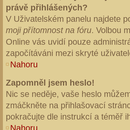
právě přihlášených?
V Uživatelském panelu najdete p
moji přítomnost na fóru
. Volbou 
Online vás uvidí pouze administrá
započítáváni mezi skryté uživatel
Nahoru
Zapomněl jsem heslo!
Nic se neděje, vaše heslo můžem
zmáčkněte na přihlašovací stránc
pokračujte dle instrukcí a téměř i
Nahoru