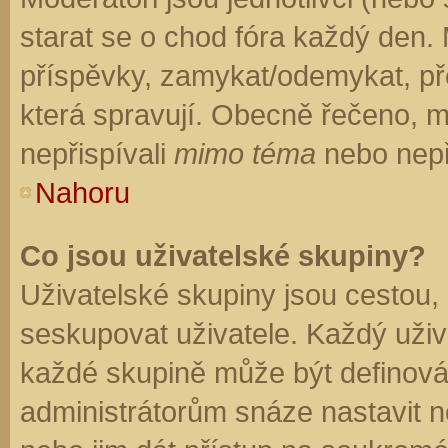
starat se o chod fóra každý den.
příspěvky, zamykat/odemykat, př
která spravují. Obecně řečeno, mo
nepřispívali
mimo téma
nebo nepři
Nahoru
Co jsou uživatelské skupiny?
Uživatelské skupiny jsou cestou,
seskupovat uživatele. Každý uživa
každé skupině může být definován
administrátorům snáze nastavit n