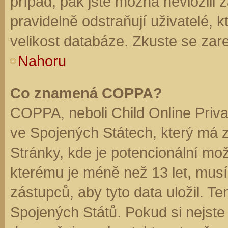
případ, pak jste možná nevložili 
pravidelně odstraňují uživatelé, k
velikost databáze. Zkuste se zare
Nahoru
Co znamená COPPA?
COPPA, neboli Child Online Priva
ve Spojených Státech, který má z
Stránky, kde je potencionální mož
kterému je méně než 13 let, mus
zástupců, aby tyto data uložil. Te
Spojených Států. Pokud si nejste jis