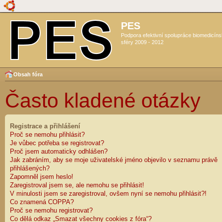
PES
Podpora efektivní spolupráce biomedicín
sféry 2009 - 2012
Obsah fóra
Často kladené otázky
Registrace a přihlášení
Proč se nemohu přihlásit?
Je vůbec potřeba se registrovat?
Proč jsem automaticky odhlášen?
Jak zabráním, aby se moje uživatelské jméno objevilo v seznamu právě
přihlášených?
Zapomněl jsem heslo!
Zaregistroval jsem se, ale nemohu se přihlásit!
V minulosti jsem se zaregistroval, ovšem nyní se nemohu přihlásit?!
Co znamená COPPA?
Proč se nemohu registrovat?
Co dělá odkaz „Smazat všechny cookies z fóra“?