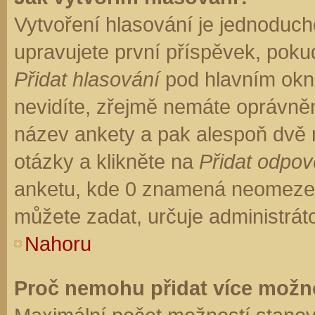
Vytvoření hlasování je jednoduch
upravujete první příspěvek, pokud
Přidat hlasování
pod hlavním okn
nevidíte, zřejmě nemáte oprávněn
název ankety a pak alespoň dvě
otázky a klikněte na
Přidat odpo
anketu, kde 0 znamená neomezen
můžete zadat, určuje administrát
Nahoru
Proč nemohu přidat více možno