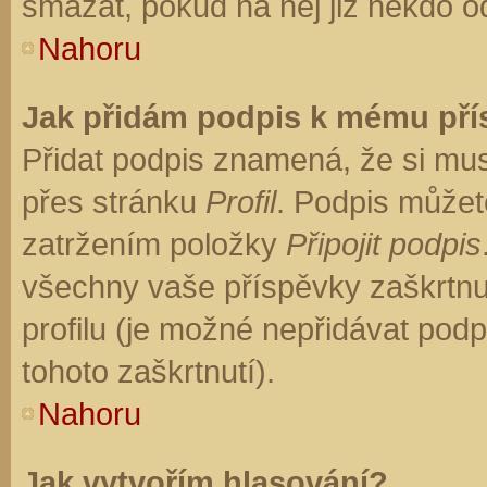
smazat, pokud na něj již někdo o
Nahoru
Jak přidám podpis k mému př
Přidat podpis znamená, že si musí
přes stránku
Profil
. Podpis můžet
zatržením položky
Připojit podpis
všechny vaše příspěvky zaškrtnu
profilu (je možné nepřidávat po
tohoto zaškrtnutí).
Nahoru
Jak vytvořím hlasování?