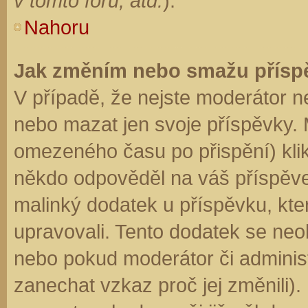
v tomto fóru, atd.
).
Nahoru
Jak změním nebo smažu přísp
V případě, že nejste moderátor n
nebo mazat jen svoje příspěvky. 
omezeného času po přispění) klik
někdo odpověděl na váš příspěve
malinký dodatek u příspěvku, kter
upravovali. Tento dodatek se neo
nebo pokud moderátor či administr
zanechat vzkaz proč jej změnili)