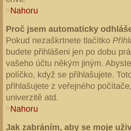
Nahoru
Proč jsem automaticky odhláš
Pokud nezaškrtnete tlačítko
Přihl
budete přihlášeni jen po dobu prá
vašeho účtu někým jiným. Abyste z
políčko, když se přihlašujete. T
přihlašujete z veřejného počítače
univerzitě atd.
Nahoru
Jak zabráním, aby se moje uži