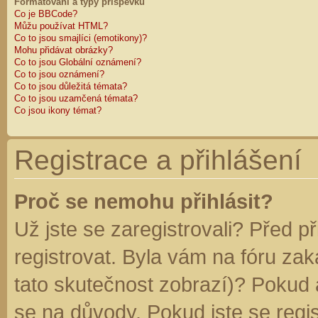
Formátování a typy příspěvků
Co je BBCode?
Můžu používat HTML?
Co to jsou smajlíci (emotikony)?
Mohu přidávat obrázky?
Co to jsou Globální oznámení?
Co to jsou oznámení?
Co to jsou důležitá témata?
Co to jsou uzamčená témata?
Co jsou ikony témat?
Registrace a přihlášení
Proč se nemohu přihlásit?
Už jste se zaregistrovali? Před p
registrovat. Byla vám na fóru za
tato skutečnost zobrazí)? Pokud a
se na důvody. Pokud jste se regist