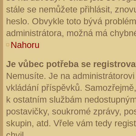
stále se nemůžete přihlásit, znov
heslo. Obvykle toto bývá problém
administrátora, možná má chybné
Nahoru
Je vůbec potřeba se registrova
Nemusíte. Je na administrátorovi f
vkládání příspěvků. Samozřejmě,
k ostatním službám nedostupným
postavičky, soukromé zprávy, posí
skupin, atd. Vřele vám tedy regis
chvil.