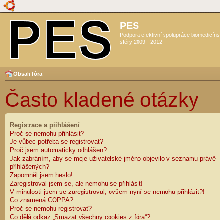
PES
Podpora efektivní spolupráce biomedicín
sféry 2009 - 2012
Obsah fóra
Často kladené otázky
Registrace a přihlášení
Proč se nemohu přihlásit?
Je vůbec potřeba se registrovat?
Proč jsem automaticky odhlášen?
Jak zabráním, aby se moje uživatelské jméno objevilo v seznamu právě
přihlášených?
Zapomněl jsem heslo!
Zaregistroval jsem se, ale nemohu se přihlásit!
V minulosti jsem se zaregistroval, ovšem nyní se nemohu přihlásit?!
Co znamená COPPA?
Proč se nemohu registrovat?
Co dělá odkaz „Smazat všechny cookies z fóra“?