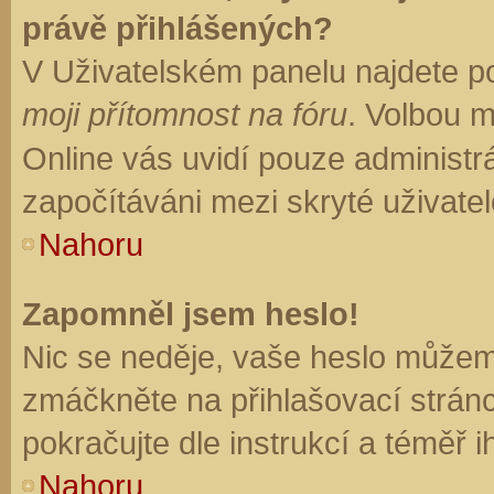
právě přihlášených?
V Uživatelském panelu najdete p
moji přítomnost na fóru
. Volbou 
Online vás uvidí pouze administrá
započítáváni mezi skryté uživatel
Nahoru
Zapomněl jsem heslo!
Nic se neděje, vaše heslo můžem
zmáčkněte na přihlašovací stránc
pokračujte dle instrukcí a téměř i
Nahoru