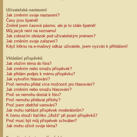
Uživatelská nastavení
Jak změním svoje nastavení?
Časy jsou špatně!
Změnil jsem časové pásmo, ale je to stále špatně!
Můj jazyk není na seznamu!
Jak zobrazím obrázek pod uživatelským jménem?
Jak změním svoje zařazení?
Když kliknu na e-mailový odkaz uživatele, jsem vyzván k přihlášení!
Vkládání příspěvků
Jak vložím téma do fóra?
Jak změním nebo smažu příspěvek?
Jak přidám podpis k mému příspěvku?
Jak vytvořím hlasování?
Proč nemohu přidat více možností pro hlasování?
Jak změním nebo smažu hlasování?
Proč se nemohu dostat k fóru?
Proč nemohu přidávat přílohy?
Proč jsem obdržel varování?
Jak mohu nahlásit příspěvek moderátorům?
K čemu slouží tlačítko „Uložit“ při psaní příspěvků?
Proč musí být můj příspěvek schválen?
Jak mohu oživit svoje téma?