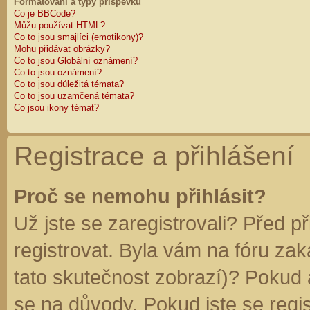
Formátování a typy příspěvků
Co je BBCode?
Můžu používat HTML?
Co to jsou smajlíci (emotikony)?
Mohu přidávat obrázky?
Co to jsou Globální oznámení?
Co to jsou oznámení?
Co to jsou důležitá témata?
Co to jsou uzamčená témata?
Co jsou ikony témat?
Registrace a přihlášení
Proč se nemohu přihlásit?
Už jste se zaregistrovali? Před p
registrovat. Byla vám na fóru za
tato skutečnost zobrazí)? Pokud a
se na důvody. Pokud jste se regist