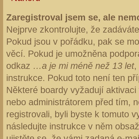
Zaregistroval jsem se, ale nemo
Nejprve zkontrolujte, že zadávát
Pokud jsou v pořádku, pak se moh
věcí. Pokud je umožněna podpora C
odkaz
…a je mi méně než 13 let
,
instrukce. Pokud toto není ten př
Některé boardy vyžadují aktivaci
nebo administrátorem před tím, ne
registrovali, byli byste k tomuto
následujte instrukce v něm obsaže
ujistěte se, že vámi zadaná e-ma