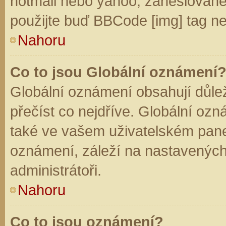
hotmail nebo yahoo, zaheslované
použijte buď BBCode [img] tag ne
Nahoru
Co to jsou Globální oznámení
Globální oznámení obsahují důleži
přečíst co nejdříve. Globální oz
také ve vašem uživatelském panelu
oznámení, záleží na nastavených
administrátoři.
Nahoru
Co to jsou oznámení?