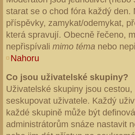
starat se o chod fóra každý den.
příspěvky, zamykat/odemykat, př
která spravují. Obecně řečeno, mo
nepřispívali
mimo téma
nebo nepři
Nahoru
Co jsou uživatelské skupiny?
Uživatelské skupiny jsou cestou,
seskupovat uživatele. Každý uživa
každé skupině může být definován
administrátorům snáze nastavit n