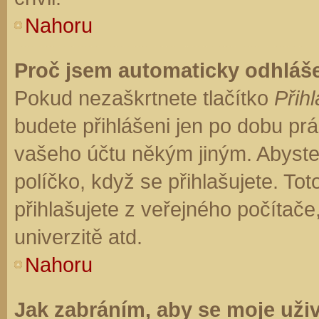
Nahoru
Proč jsem automaticky odhláš
Pokud nezaškrtnete tlačítko
Přihl
budete přihlášeni jen po dobu prá
vašeho účtu někým jiným. Abyste z
políčko, když se přihlašujete. T
přihlašujete z veřejného počítače
univerzitě atd.
Nahoru
Jak zabráním, aby se moje uži