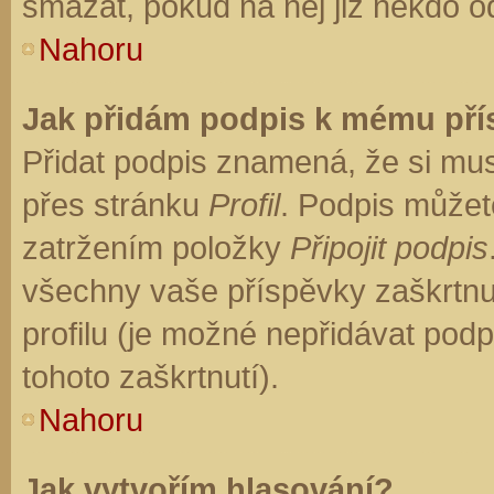
smazat, pokud na něj již někdo o
Nahoru
Jak přidám podpis k mému př
Přidat podpis znamená, že si musí
přes stránku
Profil
. Podpis můžet
zatržením položky
Připojit podpis
všechny vaše příspěvky zaškrtnu
profilu (je možné nepřidávat po
tohoto zaškrtnutí).
Nahoru
Jak vytvořím hlasování?