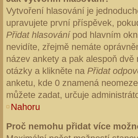
Vytvoření hlasování je jednoduch
upravujete první příspěvek, pokud
Přidat hlasování
pod hlavním okn
nevidíte, zřejmě nemáte oprávněn
název ankety a pak alespoň dvě
otázky a klikněte na
Přidat odpo
anketu, kde 0 znamená neomezen
můžete zadat, určuje administrát
Nahoru
Proč nemohu přidat více možno