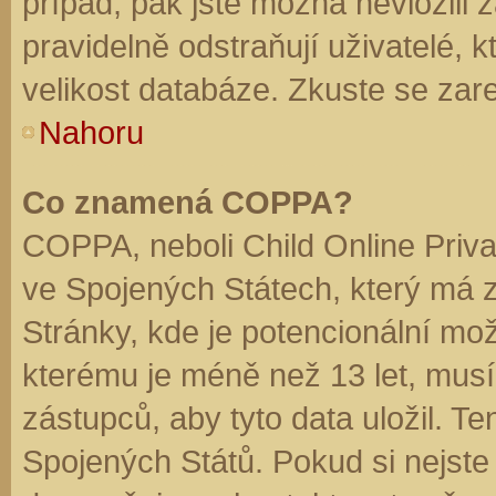
případ, pak jste možná nevložili 
pravidelně odstraňují uživatelé, k
velikost databáze. Zkuste se zare
Nahoru
Co znamená COPPA?
COPPA, neboli Child Online Priva
ve Spojených Státech, který má z
Stránky, kde je potencionální mož
kterému je méně než 13 let, mus
zástupců, aby tyto data uložil. Te
Spojených Států. Pokud si nejste jis