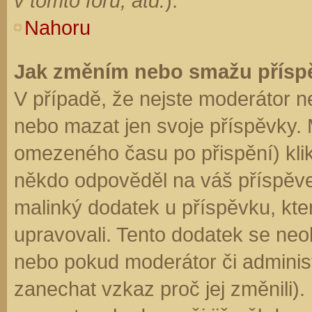
v tomto fóru, atd.
).
Nahoru
Jak změním nebo smažu přísp
V případě, že nejste moderátor n
nebo mazat jen svoje příspěvky. 
omezeného času po přispění) klik
někdo odpověděl na váš příspěve
malinký dodatek u příspěvku, kter
upravovali. Tento dodatek se neo
nebo pokud moderátor či administr
zanechat vzkaz proč jej změnili)