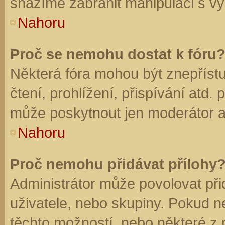
snažíme zabránit manipulaci s vý
Nahoru
Proč se nemohu dostat k fóru
Některá fóra mohou být znepříst
čtení, prohlížení, přispívání atd. 
může poskytnout jen moderátor a a
Nahoru
Proč nemohu přidávat přílohy
Administrátor může povolovat přid
uživatele, nebo skupiny. Pokud 
těchto možností, nebo některé z n