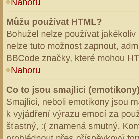
Nahoru
Můžu používat HTML?
Bohužel nelze používat jakékoliv
nelze tuto možnost zapnout, admi
BBCode značky, které mohou HT
Nahoru
Co to jsou smajlíci (emotikony
Smajlíci, neboli emotikony jsou m
k vyjádření výrazu emocí za použ
šťastný, :( znamená smutný. Kom
prohlédnout přes příspěvkový for