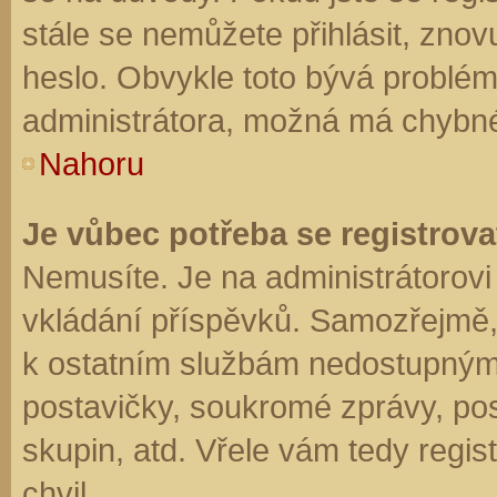
stále se nemůžete přihlásit, znov
heslo. Obvykle toto bývá problém
administrátora, možná má chybné
Nahoru
Je vůbec potřeba se registrova
Nemusíte. Je na administrátorovi f
vkládání příspěvků. Samozřejmě,
k ostatním službám nedostupným
postavičky, soukromé zprávy, posí
skupin, atd. Vřele vám tedy regis
chvil.