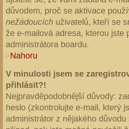
důvodem, proč se aktivace použí
nežádoucích
uživatelů, kteří se s
že e-mailová adresa, kterou jste p
administrátora boardu.
Nahoru
V minulosti jsem se zaregistr
přihlásit?!
Nejpravděpodobnější důvody: zad
heslo (zkontrolujte e-mail, který j
administrátor z nějakého důvodu 