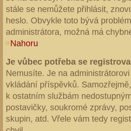
stále se nemůžete přihlásit, znov
heslo. Obvykle toto bývá problém
administrátora, možná má chybné
Nahoru
Je vůbec potřeba se registrova
Nemusíte. Je na administrátorovi f
vkládání příspěvků. Samozřejmě,
k ostatním službám nedostupným
postavičky, soukromé zprávy, posí
skupin, atd. Vřele vám tedy regis
chvil.