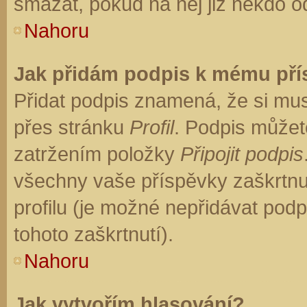
smazat, pokud na něj již někdo o
Nahoru
Jak přidám podpis k mému př
Přidat podpis znamená, že si musí
přes stránku
Profil
. Podpis můžet
zatržením položky
Připojit podpis
všechny vaše příspěvky zaškrtnu
profilu (je možné nepřidávat po
tohoto zaškrtnutí).
Nahoru
Jak vytvořím hlasování?