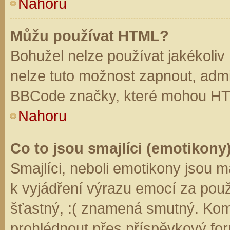
Nahoru
Můžu používat HTML?
Bohužel nelze používat jakékoliv
nelze tuto možnost zapnout, admi
BBCode značky, které mohou HT
Nahoru
Co to jsou smajlíci (emotikony
Smajlíci, neboli emotikony jsou m
k vyjádření výrazu emocí za použ
šťastný, :( znamená smutný. Kom
prohlédnout přes příspěvkový for