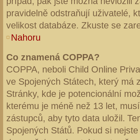
případ, pak jste možná nevložili 
pravidelně odstraňují uživatelé, k
velikost databáze. Zkuste se zare
Nahoru
Co znamená COPPA?
COPPA, neboli Child Online Priva
ve Spojených Státech, který má z
Stránky, kde je potencionální mož
kterému je méně než 13 let, mus
zástupců, aby tyto data uložil. Te
Spojených Států. Pokud si nejste jis