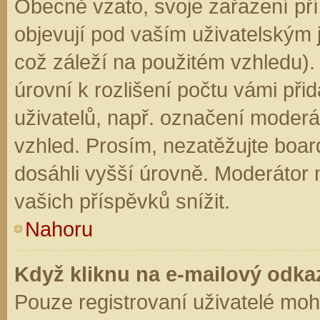
Obecně vzato, svoje zařazení př
objevují pod vaším uživatelským
což záleží na použitém vzhledu).
úrovní k rozlišení počtu vámi přid
uživatelů, např. označení moderá
vzhled. Prosím, nezatěžujte boar
dosáhli vyšší úrovně. Moderátor
vašich příspěvků snížit.
Nahoru
Když kliknu na e-mailový odkaz
Pouze registrovaní uživatelé moh