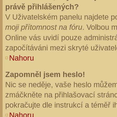
právě přihlášených?
V Uživatelském panelu najdete p
moji přítomnost na fóru
. Volbou 
Online vás uvidí pouze administrá
započítáváni mezi skryté uživatel
Nahoru
Zapomněl jsem heslo!
Nic se neděje, vaše heslo můžem
zmáčkněte na přihlašovací stránc
pokračujte dle instrukcí a téměř i
Nahoru