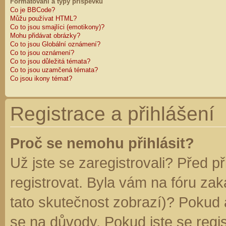
Formátování a typy příspěvků
Co je BBCode?
Můžu používat HTML?
Co to jsou smajlíci (emotikony)?
Mohu přidávat obrázky?
Co to jsou Globální oznámení?
Co to jsou oznámení?
Co to jsou důležitá témata?
Co to jsou uzamčená témata?
Co jsou ikony témat?
Registrace a přihlášení
Proč se nemohu přihlásit?
Už jste se zaregistrovali? Před p
registrovat. Byla vám na fóru za
tato skutečnost zobrazí)? Pokud a
se na důvody. Pokud jste se regist