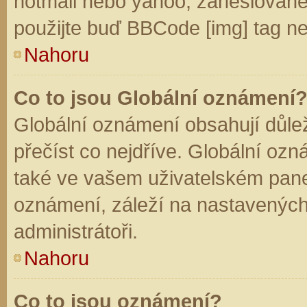
hotmail nebo yahoo, zaheslované
použijte buď BBCode [img] tag ne
Nahoru
Co to jsou Globální oznámení
Globální oznámení obsahují důleži
přečíst co nejdříve. Globální oz
také ve vašem uživatelském panelu
oznámení, záleží na nastavených
administrátoři.
Nahoru
Co to jsou oznámení?