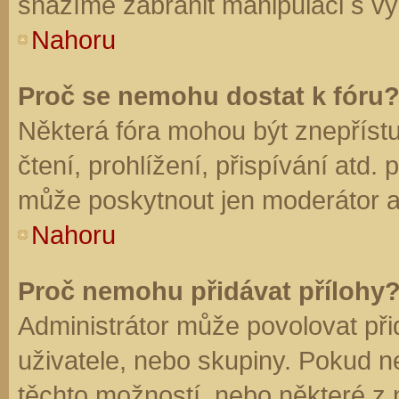
snažíme zabránit manipulaci s vý
Nahoru
Proč se nemohu dostat k fóru
Některá fóra mohou být znepříst
čtení, prohlížení, přispívání atd. 
může poskytnout jen moderátor a a
Nahoru
Proč nemohu přidávat přílohy
Administrátor může povolovat přid
uživatele, nebo skupiny. Pokud 
těchto možností, nebo některé z n