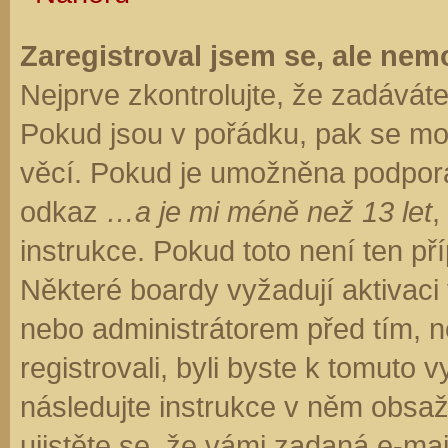
Zaregistroval jsem se, ale nemo
Nejprve zkontrolujte, že zadávát
Pokud jsou v pořádku, pak se moh
věcí. Pokud je umožněna podpora C
odkaz
…a je mi méně než 13 let
,
instrukce. Pokud toto není ten př
Některé boardy vyžadují aktivaci
nebo administrátorem před tím, ne
registrovali, byli byste k tomuto
následujte instrukce v něm obsaže
ujistěte se, že vámi zadaná e-ma