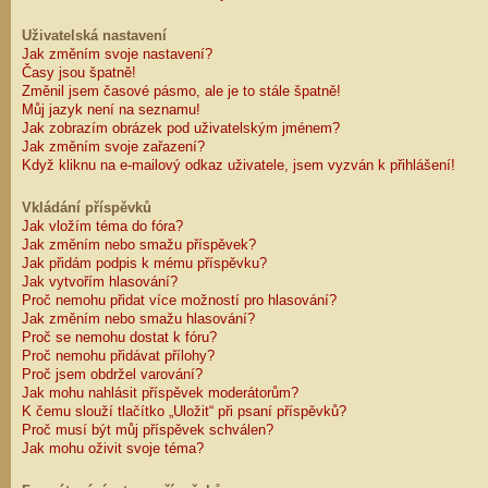
Uživatelská nastavení
Jak změním svoje nastavení?
Časy jsou špatně!
Změnil jsem časové pásmo, ale je to stále špatně!
Můj jazyk není na seznamu!
Jak zobrazím obrázek pod uživatelským jménem?
Jak změním svoje zařazení?
Když kliknu na e-mailový odkaz uživatele, jsem vyzván k přihlášení!
Vkládání příspěvků
Jak vložím téma do fóra?
Jak změním nebo smažu příspěvek?
Jak přidám podpis k mému příspěvku?
Jak vytvořím hlasování?
Proč nemohu přidat více možností pro hlasování?
Jak změním nebo smažu hlasování?
Proč se nemohu dostat k fóru?
Proč nemohu přidávat přílohy?
Proč jsem obdržel varování?
Jak mohu nahlásit příspěvek moderátorům?
K čemu slouží tlačítko „Uložit“ při psaní příspěvků?
Proč musí být můj příspěvek schválen?
Jak mohu oživit svoje téma?