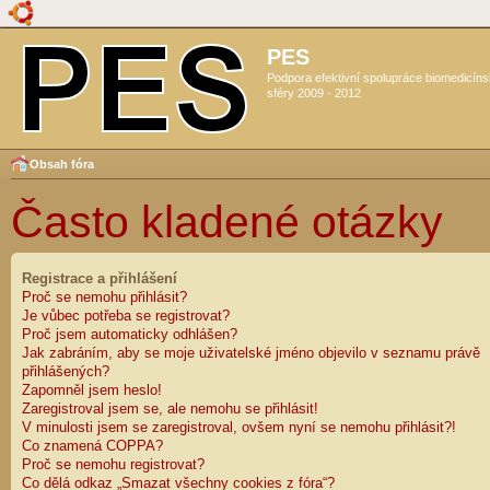
PES
Podpora efektivní spolupráce biomedicín
sféry 2009 - 2012
Obsah fóra
Často kladené otázky
Registrace a přihlášení
Proč se nemohu přihlásit?
Je vůbec potřeba se registrovat?
Proč jsem automaticky odhlášen?
Jak zabráním, aby se moje uživatelské jméno objevilo v seznamu právě
přihlášených?
Zapomněl jsem heslo!
Zaregistroval jsem se, ale nemohu se přihlásit!
V minulosti jsem se zaregistroval, ovšem nyní se nemohu přihlásit?!
Co znamená COPPA?
Proč se nemohu registrovat?
Co dělá odkaz „Smazat všechny cookies z fóra“?