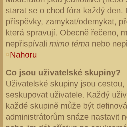
starat se o chod fóra každý den.
příspěvky, zamykat/odemykat, př
která spravují. Obecně řečeno, mo
nepřispívali
mimo téma
nebo nepři
Nahoru
Co jsou uživatelské skupiny?
Uživatelské skupiny jsou cestou,
seskupovat uživatele. Každý uživa
každé skupině může být definován
administrátorům snáze nastavit n