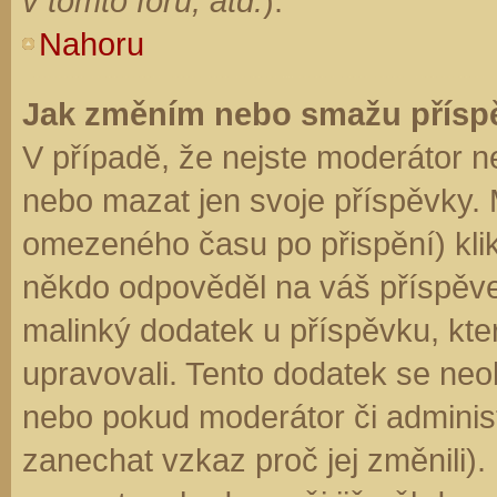
v tomto fóru, atd.
).
Nahoru
Jak změním nebo smažu přísp
V případě, že nejste moderátor n
nebo mazat jen svoje příspěvky. 
omezeného času po přispění) klik
někdo odpověděl na váš příspěve
malinký dodatek u příspěvku, kter
upravovali. Tento dodatek se neo
nebo pokud moderátor či administr
zanechat vzkaz proč jej změnili)