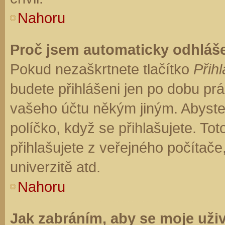
Nahoru
Proč jsem automaticky odhláš
Pokud nezaškrtnete tlačítko
Přihl
budete přihlášeni jen po dobu prá
vašeho účtu někým jiným. Abyste z
políčko, když se přihlašujete. T
přihlašujete z veřejného počítače
univerzitě atd.
Nahoru
Jak zabráním, aby se moje uži