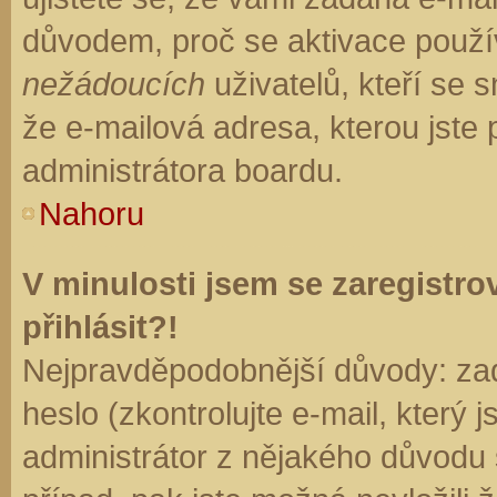
důvodem, proč se aktivace použí
nežádoucích
uživatelů, kteří se s
že e-mailová adresa, kterou jste p
administrátora boardu.
Nahoru
V minulosti jsem se zaregistr
přihlásit?!
Nejpravděpodobnější důvody: zad
heslo (zkontrolujte e-mail, který j
administrátor z nějakého důvodu 