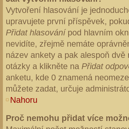
Vytvoření hlasování je jednoduch
upravujete první příspěvek, pokud
Přidat hlasování
pod hlavním okn
nevidíte, zřejmě nemáte oprávněn
název ankety a pak alespoň dvě
otázky a klikněte na
Přidat odpo
anketu, kde 0 znamená neomezen
můžete zadat, určuje administrát
Nahoru
Proč nemohu přidat více možno