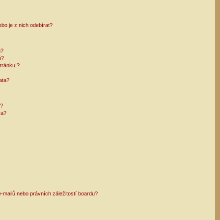
bo je z nich odebírat?
h?
ů?
tránku!?
ata?
i?
ra?
mailů nebo právních záležitostí boardu?