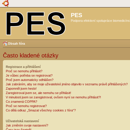
PES
Podpora efektivní spolupráce biomedicíns
Obsah fóra
Často kladené otázky
Registrace a přihlášení
Proč se nemohu přihlásit?
Je vůbec potřeba se registrovat?
Proč jsem automaticky odhlášen?
Jak zabráním, aby se moje uživatelské jméno objevilo v seznamu právě přihlášených?
Zapomněl jsem heslo!
Zaregistroval jsem se, ale nemohu se přihlásit!
V minulosti jsem se zaregistroval, ovšem nyní se nemohu přihlásit?!
Co znamená COPPA?
Proč se nemohu registrovat?
Co dělá odkaz „Smazat všechny cookies z fóra“?
Uživatelská nastavení
Jak změním svoje nastavení?
Časy jsou špatně!