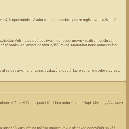
avených oprávněních. Avatar si mohou nastavit pouze registrovaní uživatelé.
zhledu). Většina boardů používají hodnocení úrovní k rozlišení počtu vámi
 přispíváním jen, abyste dosáhli vyšší úrovně. Moderátor nebo administrátor
vit se otravných anonymních vzkazů a robotů, které sbírají e-mailové adresy.
voleno můžete vidět na spodní části fóra nebo tématu (Např.
Můžete přidat nová
přispění) kliknutím na tlačítko
upravit
. Pokud již někdo odpověděl na váš