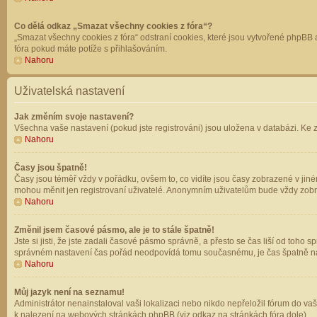
Co dělá odkaz „Smazat všechny cookies z fóra“?
„Smazat všechny cookies z fóra“ odstraní cookies, které jsou vytvořené phpBB a
fóra pokud máte potíže s přihlašováním.
Nahoru
Uživatelská nastavení
Jak změním svoje nastavení?
Všechna vaše nastavení (pokud jste registrováni) jsou uložena v databázi. Ke 
Nahoru
Časy jsou špatně!
Časy jsou téměř vždy v pořádku, ovšem to, co vidíte jsou časy zobrazené v jin
mohou měnit jen registrovaní uživatelé. Anonymním uživatelům bude vždy zobr
Nahoru
Změnil jsem časové pásmo, ale je to stále špatně!
Jste si jisti, že jste zadali časové pásmo správně, a přesto se čas liší od to
správném nastavení čas pořád neodpovídá tomu současnému, je čas špatně na
Nahoru
Můj jazyk není na seznamu!
Administrátor nenainstaloval vaši lokalizaci nebo nikdo nepřeložil fórum do va
k nalezení na webových stránkách phpBB (viz odkaz na stránkách fóra dole).