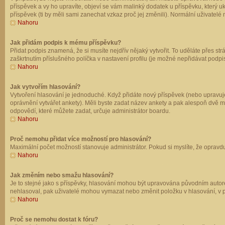
příspěvek a vy ho upravíte, objeví se vám malinký dodatek u příspěvku, který u
příspěvek (ti by měli sami zanechat vzkaz proč jej změnili). Normální uživate
Nahoru
Jak přidám podpis k mému příspěvku?
Přidat podpis znamená, že si musíte nejdřív nějaký vytvořit. To uděláte přes st
zaškrtnutím příslušného políčka v nastavení profilu (je možné nepřidávat podp
Nahoru
Jak vytvořím hlasování?
Vytvoření hlasování je jednoduché. Když přidáte nový příspěvek (nebo upravuje
oprávnění vytvářet ankety). Měli byste zadat název ankety a pak alespoň dvě 
odpovědí, které můžete zadat, určuje administrátor boardu.
Nahoru
Proč nemohu přidat více možností pro hlasování?
Maximální počet možností stanovuje administrátor. Pokud si myslíte, že opravdu
Nahoru
Jak změním nebo smažu hlasování?
Je to stejné jako s příspěvky, hlasování mohou být upravována původním autor
nehlasoval, pak uživatelé mohou vymazat nebo změnit položku v hlasování, v př
Nahoru
Proč se nemohu dostat k fóru?