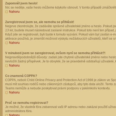
Zapomněl jsem heslo!
Nic se neděje, vaše heslo můžeme kdykoliv obnovit. V tomto případě zmáčkněte
Nahoru
Zaregistroval jsem se, ale nemohu se přihlásit!
Nejprve zkontrolujte, že zadáváte správné uživatelské jméno a heslo. Pokud js
13 let
, budete muset následovat zaslané instrukce. Pokud toto není ten případ, 
Když jste se registrovali, byli byste k tomuto vyzváni. Pokud vám byl zaslán e
aktivace používá, je zmenšit možnost výskytu
nežádoucích
uživatelů, kteří se s
Nahoru
V minulosti jsem se zaregistroval, ovšem nyní se nemohu přihlásit?!
Nejpravděpodobnější důvody: zadali jste chybné uživatelské jméno nebo heslo (z
nevložili žádný příspěvek. Je to obvyklé, že se pravidelně odstraňují uživatelé,
Nahoru
Co znamená COPPA?
COPPA, neboli Child Online Privacy and Protection Act of 1998 je zákon ve Spoj
musí mít souhlas rodičů nebo zákonných zástupců, aby tyto data uložil. Tento zá
Teams nemůže a nebude poskytovat právni podporu v jakémkoliv kontextu.
Nahoru
Proč se nemohu registrovat?
Je možné, že vlastník fóra zabanoval vaši IP adresu nebo zakázal použití uživat
administrátora fóra.
Nahoru