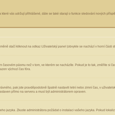
 které vás udržují přihlášené, dále se také starají o funkce sledování nových pří
změně stačí kliknout na odkaz
Uživatelský panel
(obvykle se nachází v horní části 
ém časovém pásmu než v tom, ve kterém se nacházíte. Pokud je to tak, změňte si ča
azen výchozí čas fóra.
ho správného, pak jste pravděpodobně špatně nastavili letní nebo zimní čas, v uživ
staven přímo na serveru a musí být administrátorem opraven.
šeho jazyka. Zkuste administrátora požádat o instalaci vašeho jazyka. Pokud lokaliz