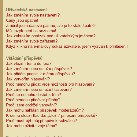
Uživatelská nastavení
Jak změním svoje nastavení?
Časy jsou špatně!
Změnil jsem časové pásmo, ale je to stále špatně!
Můj jazyk není na seznamu!
Jak zobrazím obrázek pod uživatelským jménem?
Jak změním svoje zařazení?
Když kliknu na e-mailový odkaz uživatele, jsem vyzván k přihlášení!
Vkládání příspěvků
Jak vložím téma do fóra?
Jak změním nebo smažu příspěvek?
Jak přidám podpis k mému příspěvku?
Jak vytvořím hlasování?
Proč nemohu přidat více možností pro hlasování?
Jak změním nebo smažu hlasování?
Proč se nemohu dostat k fóru?
Proč nemohu přidávat přílohy?
Proč jsem obdržel varování?
Jak mohu nahlásit příspěvek moderátorům?
K čemu slouží tlačítko „Uložit“ při psaní příspěvků?
Proč musí být můj příspěvek schválen?
Jak mohu oživit svoje téma?