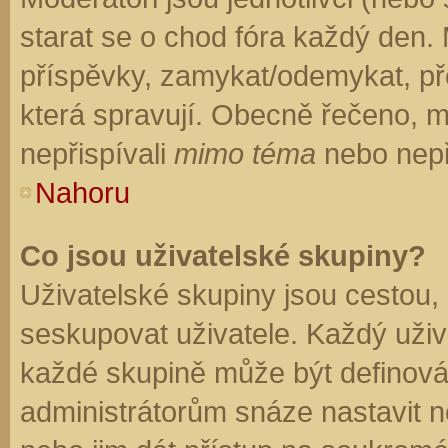
starat se o chod fóra každý den.
příspěvky, zamykat/odemykat, př
která spravují. Obecně řečeno, mo
nepřispívali
mimo téma
nebo nepři
Nahoru
Co jsou uživatelské skupiny?
Uživatelské skupiny jsou cestou,
seskupovat uživatele. Každý uživa
každé skupině může být definován
administrátorům snáze nastavit n