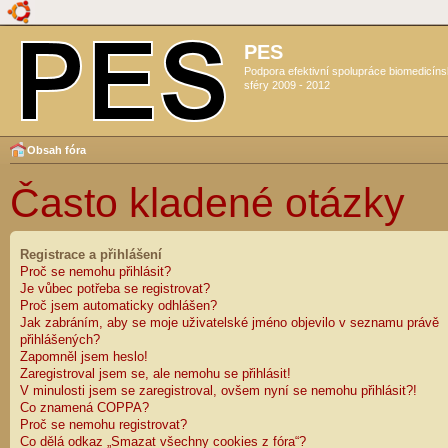
PES
Podpora efektivní spolupráce biomedicín
sféry 2009 - 2012
Obsah fóra
Často kladené otázky
Registrace a přihlášení
Proč se nemohu přihlásit?
Je vůbec potřeba se registrovat?
Proč jsem automaticky odhlášen?
Jak zabráním, aby se moje uživatelské jméno objevilo v seznamu právě
přihlášených?
Zapomněl jsem heslo!
Zaregistroval jsem se, ale nemohu se přihlásit!
V minulosti jsem se zaregistroval, ovšem nyní se nemohu přihlásit?!
Co znamená COPPA?
Proč se nemohu registrovat?
Co dělá odkaz „Smazat všechny cookies z fóra“?