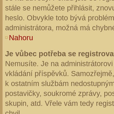
stále se nemůžete přihlásit, znov
heslo. Obvykle toto bývá problém
administrátora, možná má chybné
Nahoru
Je vůbec potřeba se registrova
Nemusíte. Je na administrátorovi f
vkládání příspěvků. Samozřejmě,
k ostatním službám nedostupným
postavičky, soukromé zprávy, posí
skupin, atd. Vřele vám tedy regis
chvil.