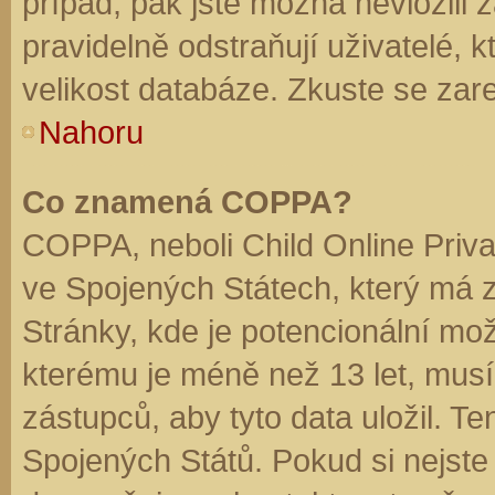
případ, pak jste možná nevložili 
pravidelně odstraňují uživatelé, k
velikost databáze. Zkuste se zare
Nahoru
Co znamená COPPA?
COPPA, neboli Child Online Priva
ve Spojených Státech, který má z
Stránky, kde je potencionální mož
kterému je méně než 13 let, mus
zástupců, aby tyto data uložil. Te
Spojených Států. Pokud si nejste jis