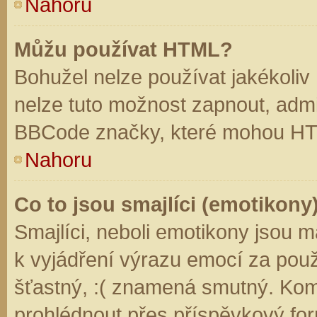
Nahoru
Můžu používat HTML?
Bohužel nelze používat jakékoliv
nelze tuto možnost zapnout, admi
BBCode značky, které mohou HT
Nahoru
Co to jsou smajlíci (emotikony
Smajlíci, neboli emotikony jsou m
k vyjádření výrazu emocí za použ
šťastný, :( znamená smutný. Kom
prohlédnout přes příspěvkový for