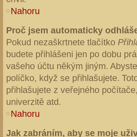
Nahoru
Proč jsem automaticky odhláš
Pokud nezaškrtnete tlačítko
Přihl
budete přihlášeni jen po dobu prá
vašeho účtu někým jiným. Abyste z
políčko, když se přihlašujete. T
přihlašujete z veřejného počítače
univerzitě atd.
Nahoru
Jak zabráním, aby se moje uži