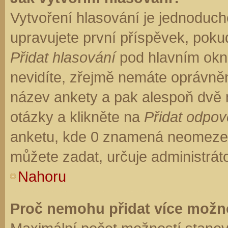
Vytvoření hlasování je jednoduch
upravujete první příspěvek, pokud
Přidat hlasování
pod hlavním okn
nevidíte, zřejmě nemáte oprávněn
název ankety a pak alespoň dvě
otázky a klikněte na
Přidat odpo
anketu, kde 0 znamená neomezen
můžete zadat, určuje administrát
Nahoru
Proč nemohu přidat více možno