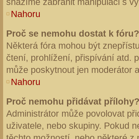
snažíme zabránit manipulaci s vý
Nahoru
Proč se nemohu dostat k fóru
Některá fóra mohou být znepříst
čtení, prohlížení, přispívání atd. 
může poskytnout jen moderátor a a
Nahoru
Proč nemohu přidávat přílohy
Administrátor může povolovat přid
uživatele, nebo skupiny. Pokud 
těchto možností, nebo některé z n