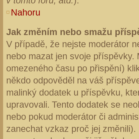
v tomto fóru, atd.
).
Nahoru
Jak změním nebo smažu přísp
V případě, že nejste moderátor n
nebo mazat jen svoje příspěvky. 
omezeného času po přispění) klik
někdo odpověděl na váš příspěve
malinký dodatek u příspěvku, kter
upravovali. Tento dodatek se neo
nebo pokud moderátor či administr
zanechat vzkaz proč jej změnili)