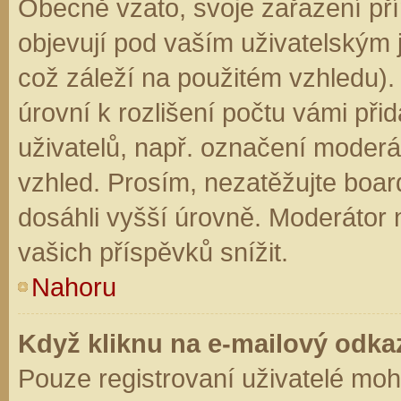
Obecně vzato, svoje zařazení př
objevují pod vaším uživatelským
což záleží na použitém vzhledu).
úrovní k rozlišení počtu vámi přid
uživatelů, např. označení moderá
vzhled. Prosím, nezatěžujte boar
dosáhli vyšší úrovně. Moderátor
vašich příspěvků snížit.
Nahoru
Když kliknu na e-mailový odkaz
Pouze registrovaní uživatelé moh