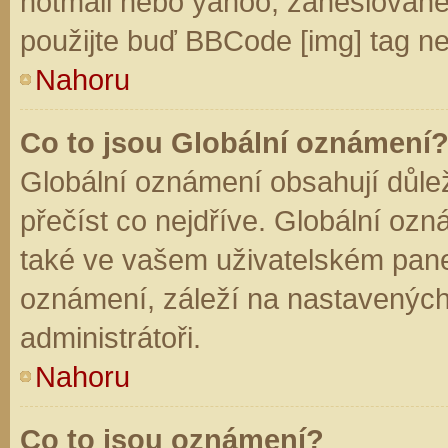
hotmail nebo yahoo, zaheslované
použijte buď BBCode [img] tag ne
Nahoru
Co to jsou Globální oznámení
Globální oznámení obsahují důleži
přečíst co nejdříve. Globální oz
také ve vašem uživatelském panelu
oznámení, záleží na nastavených
administrátoři.
Nahoru
Co to jsou oznámení?