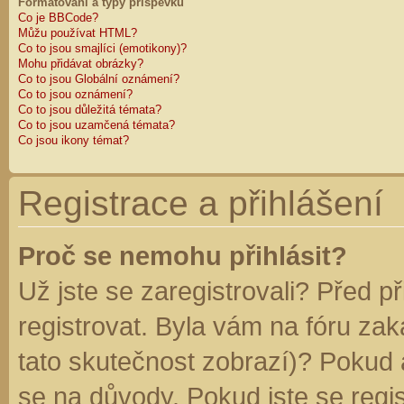
Formátování a typy příspěvků
Co je BBCode?
Můžu používat HTML?
Co to jsou smajlíci (emotikony)?
Mohu přidávat obrázky?
Co to jsou Globální oznámení?
Co to jsou oznámení?
Co to jsou důležitá témata?
Co to jsou uzamčená témata?
Co jsou ikony témat?
Registrace a přihlášení
Proč se nemohu přihlásit?
Už jste se zaregistrovali? Před p
registrovat. Byla vám na fóru za
tato skutečnost zobrazí)? Pokud a
se na důvody. Pokud jste se regist