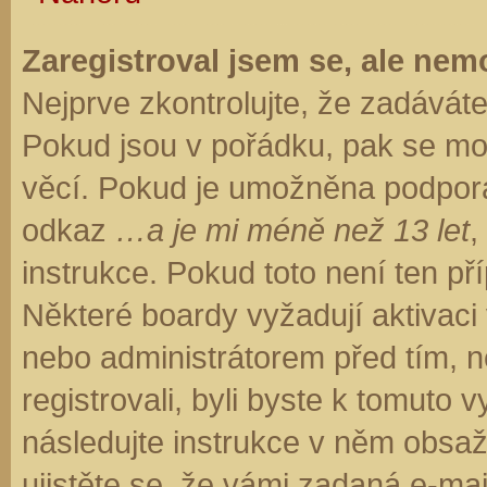
Zaregistroval jsem se, ale nemo
Nejprve zkontrolujte, že zadávát
Pokud jsou v pořádku, pak se moh
věcí. Pokud je umožněna podpora C
odkaz
…a je mi méně než 13 let
,
instrukce. Pokud toto není ten př
Některé boardy vyžadují aktivaci
nebo administrátorem před tím, ne
registrovali, byli byste k tomuto
následujte instrukce v něm obsaže
ujistěte se, že vámi zadaná e-ma