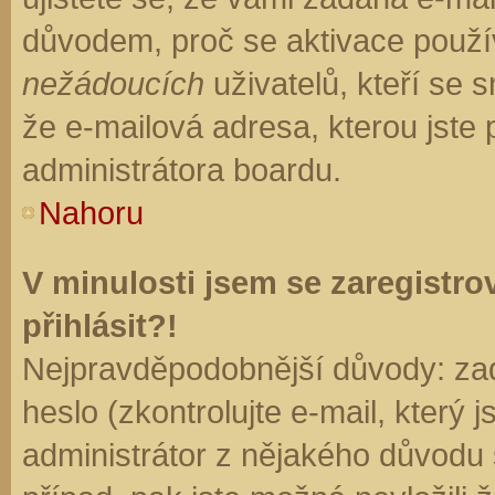
důvodem, proč se aktivace použí
nežádoucích
uživatelů, kteří se s
že e-mailová adresa, kterou jste p
administrátora boardu.
Nahoru
V minulosti jsem se zaregistr
přihlásit?!
Nejpravděpodobnější důvody: zad
heslo (zkontrolujte e-mail, který j
administrátor z nějakého důvodu 