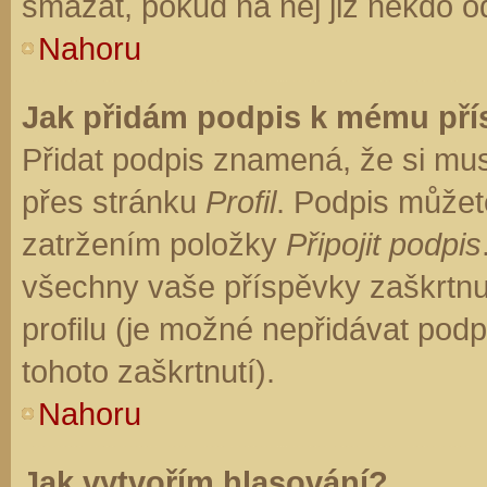
smazat, pokud na něj již někdo o
Nahoru
Jak přidám podpis k mému př
Přidat podpis znamená, že si musí
přes stránku
Profil
. Podpis můžet
zatržením položky
Připojit podpis
všechny vaše příspěvky zaškrtnu
profilu (je možné nepřidávat po
tohoto zaškrtnutí).
Nahoru
Jak vytvořím hlasování?