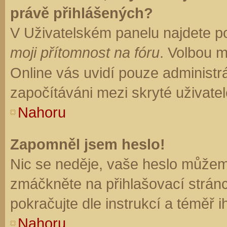
právě přihlášených?
V Uživatelském panelu najdete p
moji přítomnost na fóru
. Volbou 
Online vás uvidí pouze administrá
započítáváni mezi skryté uživatel
Nahoru
Zapomněl jsem heslo!
Nic se neděje, vaše heslo můžem
zmáčkněte na přihlašovací stránc
pokračujte dle instrukcí a téměř i
Nahoru