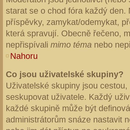
starat se o chod fóra každý den.
příspěvky, zamykat/odemykat, př
která spravují. Obecně řečeno, mo
nepřispívali
mimo téma
nebo nepři
Nahoru
Co jsou uživatelské skupiny?
Uživatelské skupiny jsou cestou,
seskupovat uživatele. Každý uživa
každé skupině může být definován
administrátorům snáze nastavit n