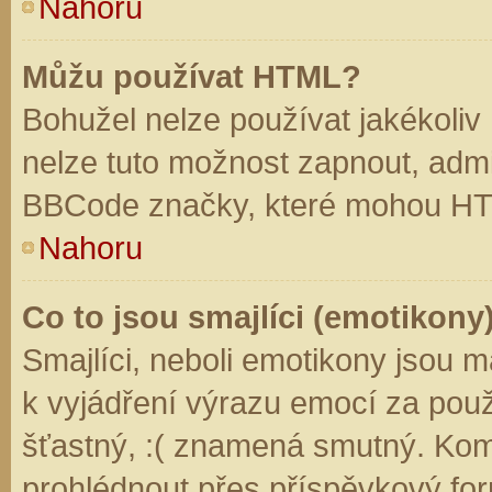
Nahoru
Můžu používat HTML?
Bohužel nelze používat jakékoliv
nelze tuto možnost zapnout, admi
BBCode značky, které mohou HT
Nahoru
Co to jsou smajlíci (emotikony
Smajlíci, neboli emotikony jsou m
k vyjádření výrazu emocí za použ
šťastný, :( znamená smutný. Kom
prohlédnout přes příspěvkový for