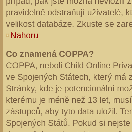
případ, pak jste možná nevložili 
pravidelně odstraňují uživatelé, k
velikost databáze. Zkuste se zare
Nahoru
Co znamená COPPA?
COPPA, neboli Child Online Priva
ve Spojených Státech, který má z
Stránky, kde je potencionální mož
kterému je méně než 13 let, mus
zástupců, aby tyto data uložil. Te
Spojených Států. Pokud si nejste jis