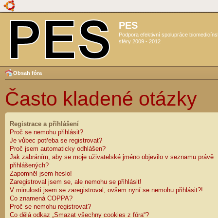
PES
Podpora efektivní spolupráce biomedicín
sféry 2009 - 2012
Obsah fóra
Často kladené otázky
Registrace a přihlášení
Proč se nemohu přihlásit?
Je vůbec potřeba se registrovat?
Proč jsem automaticky odhlášen?
Jak zabráním, aby se moje uživatelské jméno objevilo v seznamu právě
přihlášených?
Zapomněl jsem heslo!
Zaregistroval jsem se, ale nemohu se přihlásit!
V minulosti jsem se zaregistroval, ovšem nyní se nemohu přihlásit?!
Co znamená COPPA?
Proč se nemohu registrovat?
Co dělá odkaz „Smazat všechny cookies z fóra“?