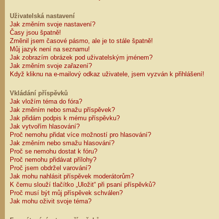
Uživatelská nastavení
Jak změním svoje nastavení?
Časy jsou špatně!
Změnil jsem časové pásmo, ale je to stále špatně!
Můj jazyk není na seznamu!
Jak zobrazím obrázek pod uživatelským jménem?
Jak změním svoje zařazení?
Když kliknu na e-mailový odkaz uživatele, jsem vyzván k přihlášení!
Vkládání příspěvků
Jak vložím téma do fóra?
Jak změním nebo smažu příspěvek?
Jak přidám podpis k mému příspěvku?
Jak vytvořím hlasování?
Proč nemohu přidat více možností pro hlasování?
Jak změním nebo smažu hlasování?
Proč se nemohu dostat k fóru?
Proč nemohu přidávat přílohy?
Proč jsem obdržel varování?
Jak mohu nahlásit příspěvek moderátorům?
K čemu slouží tlačítko „Uložit“ při psaní příspěvků?
Proč musí být můj příspěvek schválen?
Jak mohu oživit svoje téma?