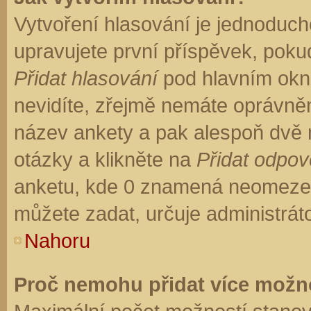
Vytvoření hlasování je jednoduch
upravujete první příspěvek, pokud
Přidat hlasování
pod hlavním okn
nevidíte, zřejmě nemáte oprávněn
název ankety a pak alespoň dvě
otázky a klikněte na
Přidat odpo
anketu, kde 0 znamená neomezen
můžete zadat, určuje administrát
Nahoru
Proč nemohu přidat více možno