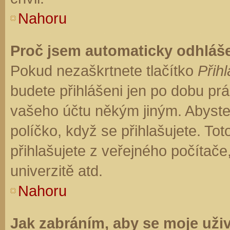
Nahoru
Proč jsem automaticky odhláš
Pokud nezaškrtnete tlačítko
Přihl
budete přihlášeni jen po dobu prá
vašeho účtu někým jiným. Abyste z
políčko, když se přihlašujete. T
přihlašujete z veřejného počítače
univerzitě atd.
Nahoru
Jak zabráním, aby se moje uži