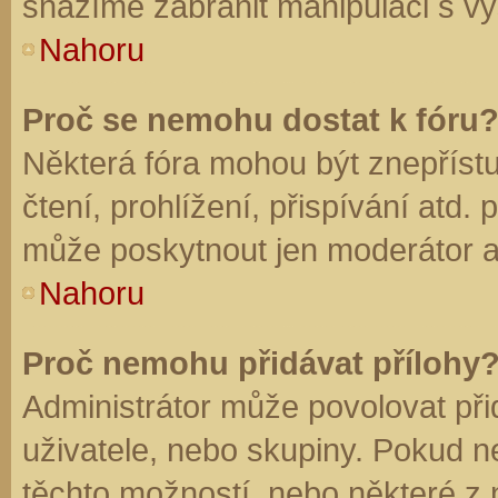
snažíme zabránit manipulaci s vý
Nahoru
Proč se nemohu dostat k fóru
Některá fóra mohou být znepříst
čtení, prohlížení, přispívání atd. 
může poskytnout jen moderátor a a
Nahoru
Proč nemohu přidávat přílohy
Administrátor může povolovat přid
uživatele, nebo skupiny. Pokud 
těchto možností, nebo některé z n