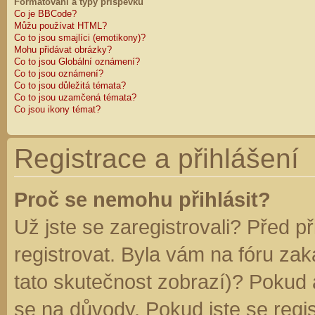
Formátování a typy příspěvků
Co je BBCode?
Můžu používat HTML?
Co to jsou smajlíci (emotikony)?
Mohu přidávat obrázky?
Co to jsou Globální oznámení?
Co to jsou oznámení?
Co to jsou důležitá témata?
Co to jsou uzamčená témata?
Co jsou ikony témat?
Registrace a přihlášení
Proč se nemohu přihlásit?
Už jste se zaregistrovali? Před p
registrovat. Byla vám na fóru za
tato skutečnost zobrazí)? Pokud a
se na důvody. Pokud jste se regist