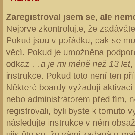
Zaregistroval jsem se, ale nemo
Nejprve zkontrolujte, že zadávát
Pokud jsou v pořádku, pak se moh
věcí. Pokud je umožněna podpora C
odkaz
…a je mi méně než 13 let
,
instrukce. Pokud toto není ten př
Některé boardy vyžadují aktivaci
nebo administrátorem před tím, ne
registrovali, byli byste k tomuto
následujte instrukce v něm obsaže
ujistěte se, že vámi zadaná e-ma