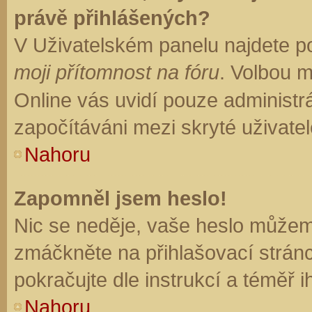
právě přihlášených?
V Uživatelském panelu najdete p
moji přítomnost na fóru
. Volbou 
Online vás uvidí pouze administrá
započítáváni mezi skryté uživatel
Nahoru
Zapomněl jsem heslo!
Nic se neděje, vaše heslo můžem
zmáčkněte na přihlašovací stránc
pokračujte dle instrukcí a téměř i
Nahoru