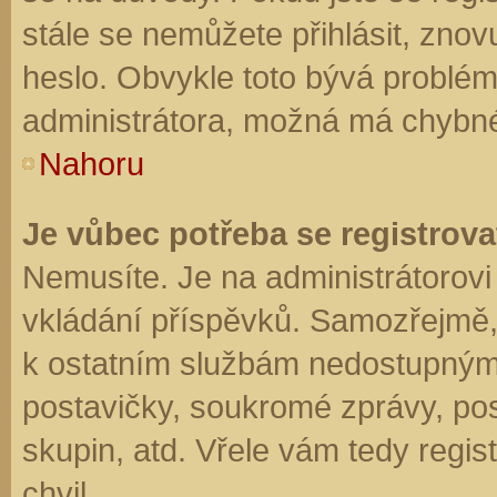
stále se nemůžete přihlásit, znov
heslo. Obvykle toto bývá problém
administrátora, možná má chybné
Nahoru
Je vůbec potřeba se registrova
Nemusíte. Je na administrátorovi f
vkládání příspěvků. Samozřejmě,
k ostatním službám nedostupným
postavičky, soukromé zprávy, posí
skupin, atd. Vřele vám tedy regis
chvil.