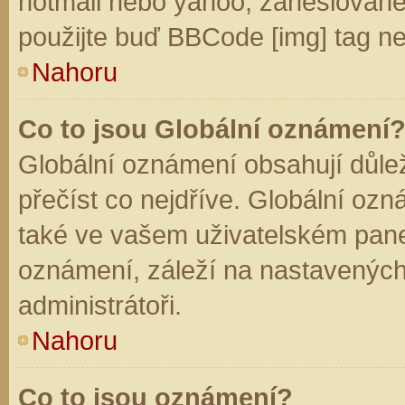
hotmail nebo yahoo, zaheslované
použijte buď BBCode [img] tag ne
Nahoru
Co to jsou Globální oznámení
Globální oznámení obsahují důleži
přečíst co nejdříve. Globální oz
také ve vašem uživatelském panelu
oznámení, záleží na nastavených
administrátoři.
Nahoru
Co to jsou oznámení?