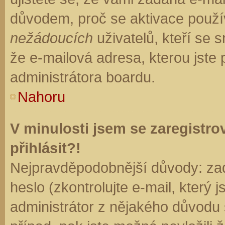
důvodem, proč se aktivace použí
nežádoucích
uživatelů, kteří se s
že e-mailová adresa, kterou jste p
administrátora boardu.
Nahoru
V minulosti jsem se zaregistr
přihlásit?!
Nejpravděpodobnější důvody: zad
heslo (zkontrolujte e-mail, který j
administrátor z nějakého důvodu 