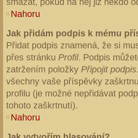
smazat, pokud na něj již někdo o
Nahoru
Jak přidám podpis k mému př
Přidat podpis znamená, že si musí
přes stránku
Profil
. Podpis můžet
zatržením položky
Připojit podpis
všechny vaše příspěvky zaškrtnu
profilu (je možné nepřidávat po
tohoto zaškrtnutí).
Nahoru
Jak vytvořím hlasování?