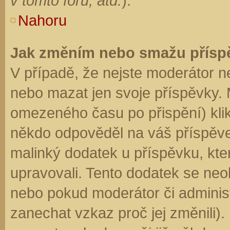
v tomto fóru, atd.
).
Nahoru
Jak změním nebo smažu přísp
V případě, že nejste moderátor n
nebo mazat jen svoje příspěvky. 
omezeného času po přispění) klik
někdo odpověděl na váš příspěve
malinký dodatek u příspěvku, kter
upravovali. Tento dodatek se neo
nebo pokud moderátor či administr
zanechat vzkaz proč jej změnili)