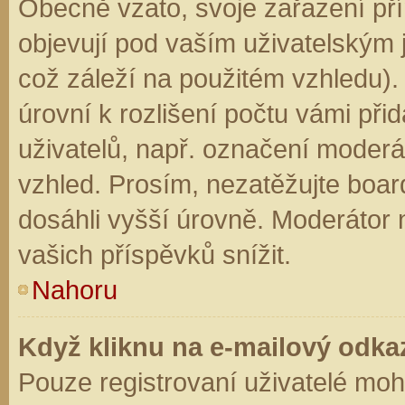
Obecně vzato, svoje zařazení př
objevují pod vaším uživatelským
což záleží na použitém vzhledu).
úrovní k rozlišení počtu vámi přid
uživatelů, např. označení moderá
vzhled. Prosím, nezatěžujte boar
dosáhli vyšší úrovně. Moderátor
vašich příspěvků snížit.
Nahoru
Když kliknu na e-mailový odkaz
Pouze registrovaní uživatelé moh