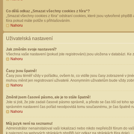
Co dělá odkaz „Smazat všechny cookies z fóra“?
„Smazat všechny cookies z fóra“ odstraní cookies, které jsou vytvořené phpBB a
fóra pokud máte potíže s přihlašováním.
Nahoru
Uživatelská nastavení
Jak změním svoje nastavení?
Všechna vaše nastavení (pokud jste registrováni) jsou uložena v databázi. Ke 
Nahoru
Časy jsou špatně!
Časy jsou téměř vždy v pořádku, ovšem to, co vidíte jsou časy zobrazené v jin
mohou měnit jen registrovaní uživatelé. Anonymním uživatelům bude vždy zobr
Nahoru
Změnil jsem časové pásmo, ale je to stále špatně!
Jste si jisti, že jste zadali časové pásmo správně, a přesto se čas liší od to
správném nastavení čas pořád neodpovídá tomu současnému, je čas špatně na
Nahoru
Můj jazyk není na seznamu!
Administrátor nenainstaloval vaši lokalizaci nebo nikdo nepřeložil fórum do va
k nalezení na webových stránkách phpBB (viz odkaz na stránkách fóra dole).