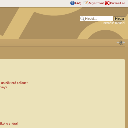
FAQ
Registrovat
Přihlásit se
Pokročilé hledání
 do některé zařadit?
piny?
ěkoho z fóra!