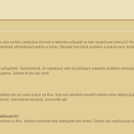
yla vám na fóru zakázána činnost (v takovém případě se tato skutečnost zobrazí)? Po
 zkontrolujte přihlašovací jméno a heslo. Obvykle toto bývá problém a pokud není, ko
ládání příspěvků. Samozřejmě, že registrace vám dá přístup k ostatním službám nedo
čujeme. Zabere to jen pár chvil.
hlášeni jen po dobu práce na fóru. Toto má zabránit zneužití vašeho účtu někým jiným.
ovně, internetové kavárně, univerzitě atd.
ihlášených?
omnost na fóru
. Volbou možnosti
Ano
aktivujete tuto funkci. Online vás uvidí pouze 