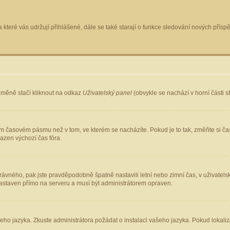
 které vás udržují přihlášené, dále se také starají o funkce sledování nových pří
změně stačí kliknout na odkaz
Uživatelský panel
(obvykle se nachází v horní části 
ém časovém pásmu než v tom, ve kterém se nacházíte. Pokud je to tak, změňte si ča
azen výchozí čas fóra.
ho správného, pak jste pravděpodobně špatně nastavili letní nebo zimní čas, v uživ
staven přímo na serveru a musí být administrátorem opraven.
šeho jazyka. Zkuste administrátora požádat o instalaci vašeho jazyka. Pokud lokaliz