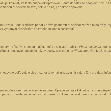
kazuje, kolikrát jste tento příspěvek upravovali. Tento dodatek se neobjeví, pokud
lé nemohou příspěvek smazat, pokud na něj již někdo odpověděl.
ránku
Profil
. Podpis můžete přidat k právě psanému příspěvku zatržením položky
Při
is k vybraným příspěvkům odstraněním tohoto zaškrtnutí).
te první příspěvek, pokud můžete) měli byste vidět tlačítko
Přidat hlasování
pod hla
možnosti (nastavte napsáním název otázky a klikněte na
Přidat odpověď
. Můžete ta
 nezbytně potřebujete více možností, kontaktujte administrátora fóra pro další info
em, moderátorem nebo administrátorem. Úpravu zahájíte kliknutím na první příspěv
ípadě již uskutečněné volby to tak může učinit jen moderátor nebo administrátor. 