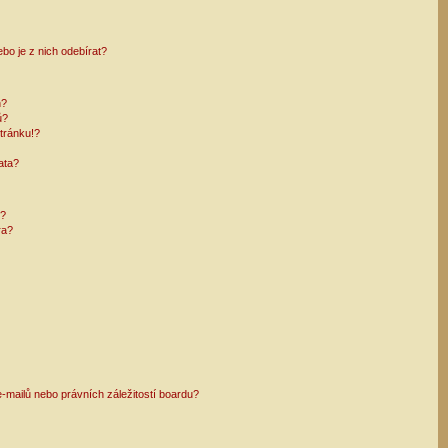
bo je z nich odebírat?
h?
ů?
tránku!?
ata?
i?
ra?
mailů nebo právních záležitostí boardu?