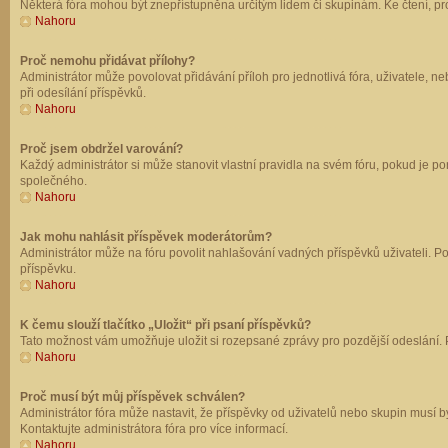
Některá fóra mohou být znepřístupněna určitým lidem či skupinám. Ke čtení, prohl
Nahoru
Proč nemohu přidávat přílohy?
Administrátor může povolovat přidávání příloh pro jednotlivá fóra, uživatele, 
při odesílání příspěvků.
Nahoru
Proč jsem obdržel varování?
Každý administrátor si může stanovit vlastní pravidla na svém fóru, pokud je 
společného.
Nahoru
Jak mohu nahlásit příspěvek moderátorům?
Administrátor může na fóru povolit nahlašování vadných příspěvků uživateli. P
příspěvku.
Nahoru
K čemu slouží tlačítko „Uložit“ při psaní příspěvků?
Tato možnost vám umožňuje uložit si rozepsané zprávy pro pozdější odeslání. Pr
Nahoru
Proč musí být můj příspěvek schválen?
Administrátor fóra může nastavit, že příspěvky od uživatelů nebo skupin musí 
Kontaktujte administrátora fóra pro více informací.
Nahoru