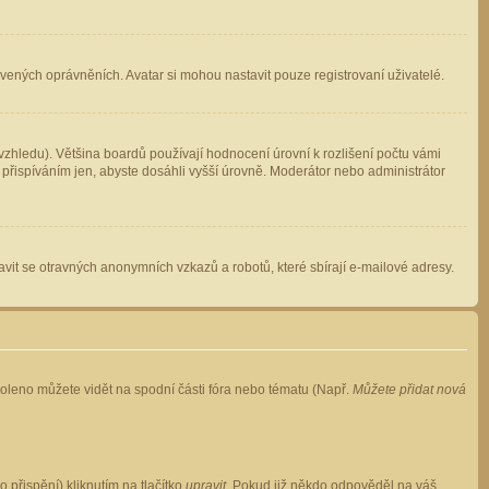
avených oprávněních. Avatar si mohou nastavit pouze registrovaní uživatelé.
zhledu). Většina boardů používají hodnocení úrovní k rozlišení počtu vámi
 přispíváním jen, abyste dosáhli vyšší úrovně. Moderátor nebo administrátor
vit se otravných anonymních vzkazů a robotů, které sbírají e-mailové adresy.
voleno můžete vidět na spodní části fóra nebo tématu (Např.
Můžete přidat nová
přispění) kliknutím na tlačítko
upravit
. Pokud již někdo odpověděl na váš