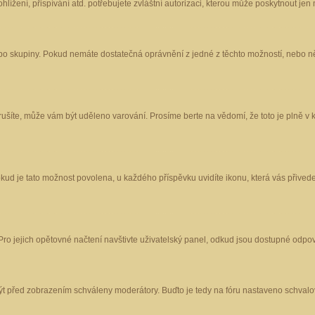
ížení, přispívání atd. potřebujete zvláštní autorizaci, kterou může poskytnout jen m
nebo skupiny. Pokud nemáte dostatečná oprávnění z jedné z těchto možností, nebo ně
porušíte, může vám být uděleno varování. Prosíme berte na vědomí, že toto je plně
okud je tato možnost povolena, u každého příspěvku uvidíte ikonu, která vás přived
o jejich opětovné načtení navštivte uživatelský panel, odkud jsou dostupné odpoví
být před zobrazením schváleny moderátory. Buďto je tedy na fóru nastaveno schvalov