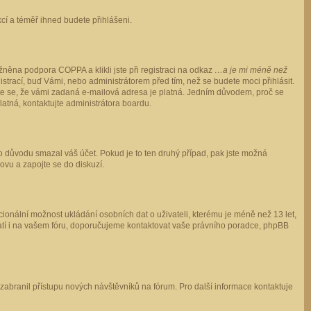
ukcí a téměř ihned budete přihlášeni.
něna podpora COPPA a klikli jste při registraci na odkaz
…a je mi méně než
istrací, buď Vámi, nebo administrátorem před tím, než se budete moci přihlásit.
stěte se, že vámi zadaná e-mailová adresa je platná. Jedním důvodem, proč se
 platná, kontaktujte administrátora boardu.
ho důvodu smazal váš účet. Pokud je to ten druhý případ, pak jste možná
novu a zapojte se do diskuzí.
cionální možnost ukládání osobních dat o uživateli, kterému je méně než 13 let,
o platí i na vašem fóru, doporučujeme kontaktovat vaše právního poradce, phpBB
y zabranil přístupu nových návštěvníků na fórum. Pro další informace kontaktuje