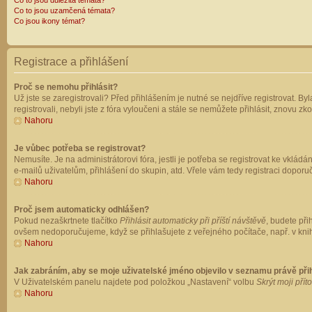
Co to jsou důležitá témata?
Co to jsou uzamčená témata?
Co jsou ikony témat?
Registrace a přihlášení
Proč se nemohu přihlásit?
Už jste se zaregistrovali? Před přihlášením je nutné se nejdříve registrovat. B
registrovali, nebyli jste z fóra vyloučeni a stále se nemůžete přihlásit, znovu
Nahoru
Je vůbec potřeba se registrovat?
Nemusíte. Je na administrátorovi fóra, jestli je potřeba se registrovat ke vk
e-mailů uživatelům, přihlášení do skupin, atd. Vřele vám tedy registraci doporu
Nahoru
Proč jsem automaticky odhlášen?
Pokud nezaškrtnete tlačítko
Přihlásit automaticky při příští návštěvě
, budete při
ovšem nedoporučujeme, když se přihlašujete z veřejného počítače, např. v knih
Nahoru
Jak zabráním, aby se moje uživatelské jméno objevilo v seznamu právě př
V Uživatelském panelu najdete pod položkou „Nastavení“ volbu
Skrýt moji přít
Nahoru