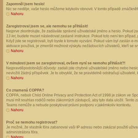
Zapomněl jsem heslo!
Nic se neděje, vaše heslo můžeme kdykoliv obnovit. V tomto případě zmáčkněte
Nahoru
Zaregistroval jsem se, ale nemohu se přihlásit!
Nejprve zkontrolujte, že zadáváte správné uživatelské jméno a heslo. Pokud js
13 let
, budete muset následovat zaslané instrukce. Pokud toto není ten případ, 
Když jste se registrovali, byli byste k tomuto vyzváni. Pokud vám byl zaslán e
aktivace používá, je zmenšit možnost výskytu
nežádoucích
uživatelů, kteří se s
Nahoru
V minulosti jsem se zaregistroval, ovšem nyní se nemohu přihlásit?!
Nejpravděpodobnější důvody: zadali jste chybné uživatelské jméno nebo heslo (z
nevložili žádný příspěvek. Je to obvyklé, že se pravidelně odstraňují uživatelé,
Nahoru
Co znamená COPPA?
COPPA, neboli Child Online Privacy and Protection Act of 1998 je zákon ve Spoj
musí mít souhlas rodičů nebo zákonných zástupců, aby tyto data uložil. Tento zá
Teams nemůže a nebude poskytovat právni podporu v jakémkoliv kontextu.
Nahoru
Proč se nemohu registrovat?
Je možné, že vlastník fóra zabanoval vaši IP adresu nebo zakázal použití uživat
administrátora fóra.
Nahoru