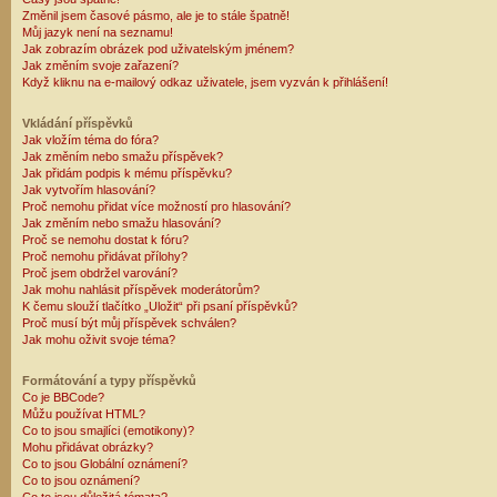
Změnil jsem časové pásmo, ale je to stále špatně!
Můj jazyk není na seznamu!
Jak zobrazím obrázek pod uživatelským jménem?
Jak změním svoje zařazení?
Když kliknu na e-mailový odkaz uživatele, jsem vyzván k přihlášení!
Vkládání příspěvků
Jak vložím téma do fóra?
Jak změním nebo smažu příspěvek?
Jak přidám podpis k mému příspěvku?
Jak vytvořím hlasování?
Proč nemohu přidat více možností pro hlasování?
Jak změním nebo smažu hlasování?
Proč se nemohu dostat k fóru?
Proč nemohu přidávat přílohy?
Proč jsem obdržel varování?
Jak mohu nahlásit příspěvek moderátorům?
K čemu slouží tlačítko „Uložit“ při psaní příspěvků?
Proč musí být můj příspěvek schválen?
Jak mohu oživit svoje téma?
Formátování a typy příspěvků
Co je BBCode?
Můžu používat HTML?
Co to jsou smajlíci (emotikony)?
Mohu přidávat obrázky?
Co to jsou Globální oznámení?
Co to jsou oznámení?