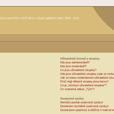
kých oborů MU a VUT Brno s účastí aplikační sféry 2009 - 2012
Uživatelské úrovně a skupiny
Kdo jsou administrátoři?
Kdo jsou moderátoři?
Co jsou uživatelské skupiny?
Kde jsou uživatelské skupiny a jak se mohu
Jak se stanu moderátorem uživatelské sku
Proč mají některé skupiny jinou barvu?
Co je „Výchozí uživatelská skupina“?
Co znamená odkaz „Tým“?
Soukromé zprávy
Nemůžu posílat soukromé zprávy!
Dostávám nechtěné soukromé zprávy!
Dostal jsem spamový a obtížný e-mail od n