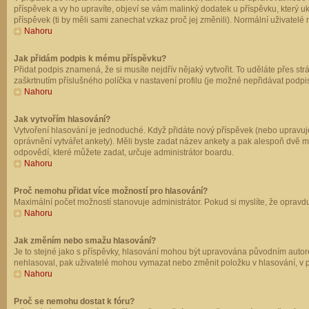
příspěvek a vy ho upravíte, objeví se vám malinký dodatek u příspěvku, který u
příspěvek (ti by měli sami zanechat vzkaz proč jej změnili). Normální uživate
Nahoru
Jak přidám podpis k mému příspěvku?
Přidat podpis znamená, že si musíte nejdřív nějaký vytvořit. To uděláte přes st
zaškrtnutím příslušného políčka v nastavení profilu (je možné nepřidávat podp
Nahoru
Jak vytvořím hlasování?
Vytvoření hlasování je jednoduché. Když přidáte nový příspěvek (nebo upravuje
oprávnění vytvářet ankety). Měli byste zadat název ankety a pak alespoň dvě 
odpovědí, které můžete zadat, určuje administrátor boardu.
Nahoru
Proč nemohu přidat více možností pro hlasování?
Maximální počet možností stanovuje administrátor. Pokud si myslíte, že opravdu
Nahoru
Jak změním nebo smažu hlasování?
Je to stejné jako s příspěvky, hlasování mohou být upravována původním autor
nehlasoval, pak uživatelé mohou vymazat nebo změnit položku v hlasování, v př
Nahoru
Proč se nemohu dostat k fóru?