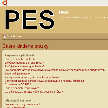
PES
Podpora efektivní spolupráce biomedicíns
Obsah fóra
Často kladené otázky
Registrace a přihlášení
Proč se nemohu přihlásit?
Je vůbec potřeba se registrovat?
Proč jsem automaticky odhlášen?
Jak zabráním, aby se moje uživatelské jméno objevilo v seznamu právě přihlášených?
Zapomněl jsem heslo!
Zaregistroval jsem se, ale nemohu se přihlásit!
V minulosti jsem se zaregistroval, ovšem nyní se nemohu přihlásit?!
Co znamená COPPA?
Proč se nemohu registrovat?
Co dělá odkaz „Smazat všechny cookies z fóra“?
Uživatelská nastavení
Jak změním svoje nastavení?
Časy jsou špatně!