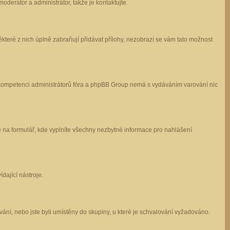
oderátor a administrátor, takže je kontaktujte.
které z nich úplně zabraňují přidávat přílohy, nezobrazí se vám tato možnost
 v kompetenci administrátorů fóra a phpBB Group nemá s vydáváním varování nic
e na formulář, kde vyplníte všechny nezbytné informace pro nahlášení
dající nástroje.
ání, nebo jste byli umístěny do skupiny, u které je schvalování vyžadováno.