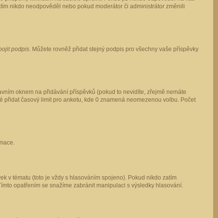
 zatím nikdo neodpověděl nebo pokud moderátor či administrátor změnili
pojit podpis
. Můžete rovněž přidat stejný podpis pro všechny vaše příspěvky
vním oknem na přidávání příspěvků (pokud to nevidíte, zřejmě nemáte
ké přidat časový limit pro anketu, kde 0 znamená neomezenou volbu. Počet
rmace.
ek v tématu (toto je vždy s hlasováním spojeno). Pokud nikdo zatím
Tímto opatřením se snažíme zabránit manipulaci s výsledky hlasování.