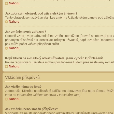
Nahoru
Jak zobrazím obrázek pod uživatelským jménem?
Tento obrázek se nazývá avatar. Lze změnit v Uživatelském panelu pod záložkou 
Nahoru
Jak změním svoje zařazení?
Obecně vzato, svoje zařazení přímo změnit nemůžete (úrovně se objevují pod v
přidaných příspěvků a k identifikaci určitých uživatelů, např. označení moderá
pak může počet vašich příspěvků snížit.
Nahoru
Když kliknu na e-mailový odkaz uživatele, jsem vyzván k přihlášení!
Pouze registrovaní uživatelé mohou posílat e-mail lidem přes nastavený e-mailo
Nahoru
Vkládání příspěvků
Jak vložím téma do fóra?
Jednoduše. Klikněte na příslušné tlačítko na obrazovce fóra nebo tématu. Možn
téma do tohoto fóra, Můžete hlasovat v tomto fóru, atd.
).
Nahoru
Jak změním nebo smažu příspěvek?
V případě, že nejste moderátor nebo administrátor, tak můžete upravovat nebo 