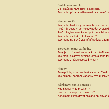
Přátelé a nepřátelé
Co je můj seznam přátel a nepřátel?
Jak mohu přidávat uživatele do seznamů ne
Hledání na fóru
Jak mohu hledat v jednom nebo více fórec
Proč můj dotaz vrací nulový počet výsledk
Proč mi vyhledávání vrací prázdnou bílou s
Jak mohu vyhledávat členy fóra?
Jak mohu najít své vlastní příspěvky a tém
Sledování témat a záložky
Jaký je rozdíl mezi sledováním a záložkam
Jak mohu sledovat zvolená témata nebo fó
Jak mohu zrušit sledování témat?
Přílohy
Jaké přílohy jsou povolené na tomto fóru?
Jak si mohu zobrazit všechny své přílohy?
Záležitosti okolo phpBB 3
Kdo napsal tento program?
Proč není k dispozici funkce X?
Koho mám kontaktovat ohledně obtížných e-