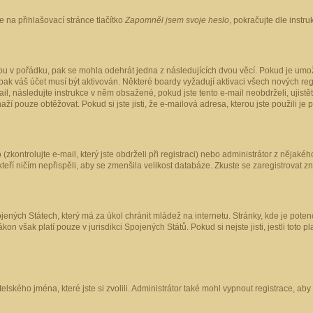
 na přihlašovací stránce tlačítko
Zapomněl jsem svoje heslo
, pokračujte dle instr
ou v pořádku, pak se mohla odehrát jedna z následujících dvou věcí. Pokud je umož
pak váš účet musí být aktivován. Některé boardy vyžadují aktivaci všech nových reg
-mail, následujte instrukce v něm obsažené, pokud jste tento e-mail neobdrželi, uji
naží pouze obtěžovat. Pokud si jste jisti, že e-mailová adresa, kterou jste použili je
kontrolujte e-mail, který jste obdrželi při registraci) nebo administrátor z nějaké
 kteří ničím nepřispěli, aby se zmenšila velikost databáze. Zkuste se zaregistrovat z
ených Státech, který má za úkol chránit mládež na internetu. Stránky, kde je poten
kon však platí pouze v jurisdikci Spojených Států. Pokud si nejste jisti, jestli tot
elského jména, které jste si zvolili. Administrátor také mohl vypnout registrace, ab