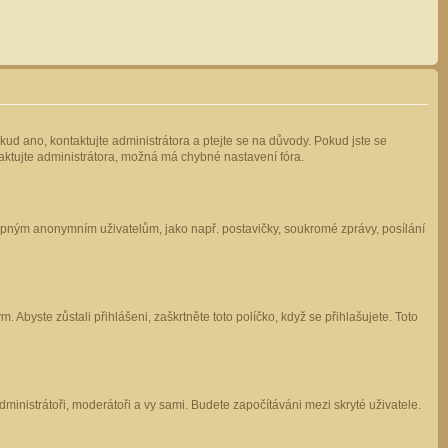
kud ano, kontaktujte administrátora a ptejte se na důvody. Pokud jste se
ntaktujte administrátora, možná má chybné nastavení fóra.
stupným anonymním uživatelům, jako např. postavičky, soukromé zprávy, posílání
 Abyste zůstali přihlášeni, zaškrtněte toto políčko, když se přihlašujete. Toto
administrátoři, moderátoři a vy sami. Budete započítáváni mezi skryté uživatele.