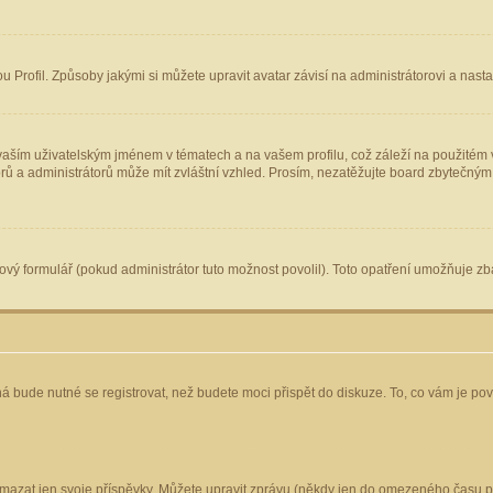
Profil. Způsoby jakými si můžete upravit avatar závisí na administrátorovi a nast
aším uživatelským jménem v tématech a na vašem profilu, což záleží na použitém v
torů a administrátorů může mít zvláštní vzhled. Prosím, nezatěžujte board zbytečným
vý formulář (pokud administrátor tuto možnost povolil). Toto opatření umožňuje zba
á bude nutné se registrovat, než budete moci přispět do diskuze. To, co vám je po
mazat jen svoje příspěvky. Můžete upravit zprávu (někdy jen do omezeného času po 