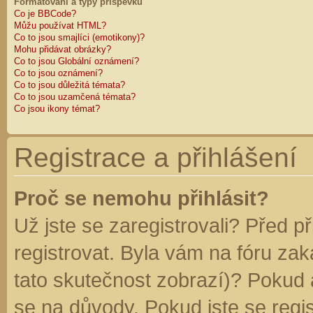
Formátování a typy příspěvků
Co je BBCode?
Můžu používat HTML?
Co to jsou smajlíci (emotikony)?
Mohu přidávat obrázky?
Co to jsou Globální oznámení?
Co to jsou oznámení?
Co to jsou důležitá témata?
Co to jsou uzamčená témata?
Co jsou ikony témat?
Registrace a přihlášení
Proč se nemohu přihlásit?
Už jste se zaregistrovali? Před p
registrovat. Byla vám na fóru za
tato skutečnost zobrazí)? Pokud a
se na důvody. Pokud jste se regist