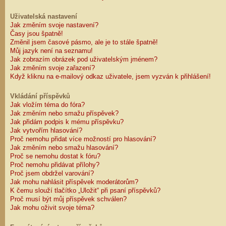
Uživatelská nastavení
Jak změním svoje nastavení?
Časy jsou špatně!
Změnil jsem časové pásmo, ale je to stále špatně!
Můj jazyk není na seznamu!
Jak zobrazím obrázek pod uživatelským jménem?
Jak změním svoje zařazení?
Když kliknu na e-mailový odkaz uživatele, jsem vyzván k přihlášení!
Vkládání příspěvků
Jak vložím téma do fóra?
Jak změním nebo smažu příspěvek?
Jak přidám podpis k mému příspěvku?
Jak vytvořím hlasování?
Proč nemohu přidat více možností pro hlasování?
Jak změním nebo smažu hlasování?
Proč se nemohu dostat k fóru?
Proč nemohu přidávat přílohy?
Proč jsem obdržel varování?
Jak mohu nahlásit příspěvek moderátorům?
K čemu slouží tlačítko „Uložit“ při psaní příspěvků?
Proč musí být můj příspěvek schválen?
Jak mohu oživit svoje téma?