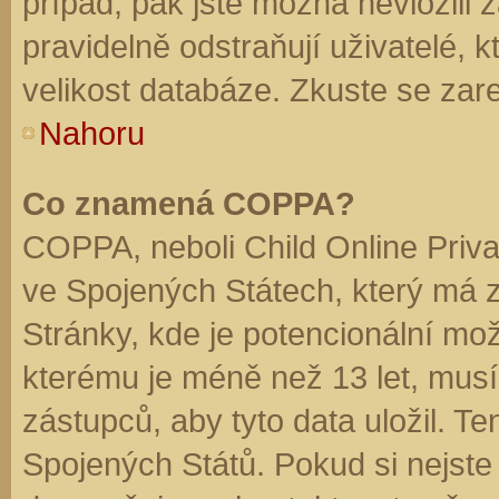
případ, pak jste možná nevložili 
pravidelně odstraňují uživatelé, k
velikost databáze. Zkuste se zare
Nahoru
Co znamená COPPA?
COPPA, neboli Child Online Priva
ve Spojených Státech, který má z
Stránky, kde je potencionální mož
kterému je méně než 13 let, mus
zástupců, aby tyto data uložil. Te
Spojených Států. Pokud si nejste jis