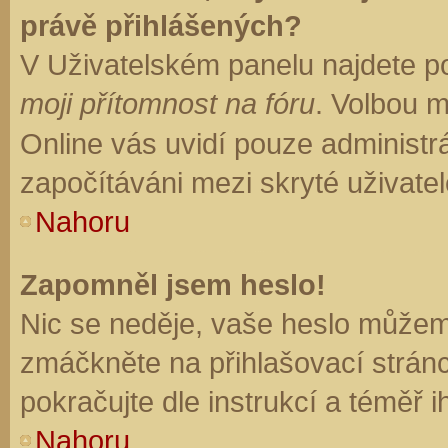
právě přihlášených?
V Uživatelském panelu najdete p
moji přítomnost na fóru
. Volbou 
Online vás uvidí pouze administrá
započítáváni mezi skryté uživatel
Nahoru
Zapomněl jsem heslo!
Nic se neděje, vaše heslo můžem
zmáčkněte na přihlašovací stránc
pokračujte dle instrukcí a téměř i
Nahoru