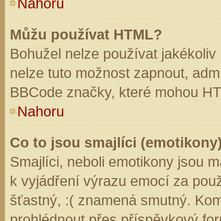
Nahoru
Můžu používat HTML?
Bohužel nelze používat jakékoliv
nelze tuto možnost zapnout, admi
BBCode značky, které mohou HT
Nahoru
Co to jsou smajlíci (emotikony
Smajlíci, neboli emotikony jsou m
k vyjádření výrazu emocí za použ
šťastný, :( znamená smutný. Kom
prohlédnout přes příspěvkový for