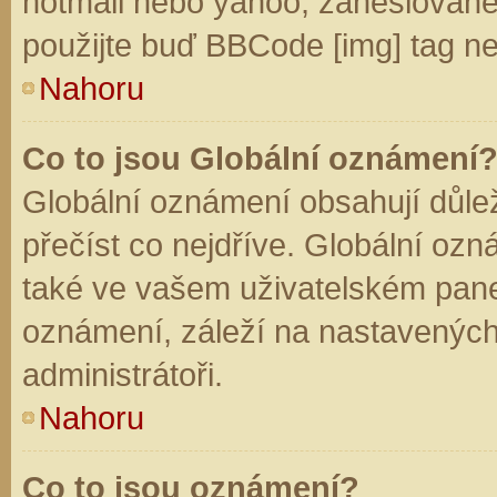
hotmail nebo yahoo, zaheslované
použijte buď BBCode [img] tag ne
Nahoru
Co to jsou Globální oznámení
Globální oznámení obsahují důleži
přečíst co nejdříve. Globální oz
také ve vašem uživatelském panelu
oznámení, záleží na nastavených
administrátoři.
Nahoru
Co to jsou oznámení?