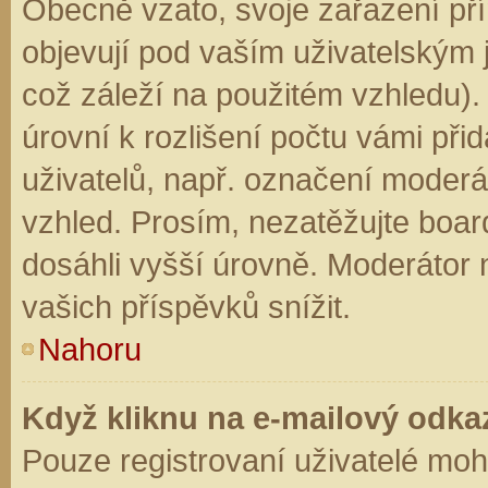
Obecně vzato, svoje zařazení př
objevují pod vaším uživatelským
což záleží na použitém vzhledu).
úrovní k rozlišení počtu vámi přid
uživatelů, např. označení moderá
vzhled. Prosím, nezatěžujte boar
dosáhli vyšší úrovně. Moderátor
vašich příspěvků snížit.
Nahoru
Když kliknu na e-mailový odkaz
Pouze registrovaní uživatelé moh