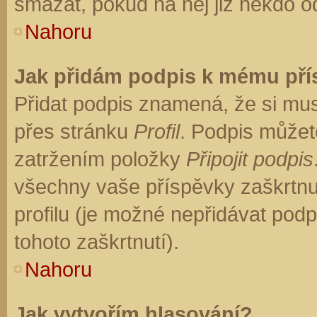
smazat, pokud na něj již někdo o
Nahoru
Jak přidám podpis k mému př
Přidat podpis znamená, že si musí
přes stránku
Profil
. Podpis můžet
zatržením položky
Připojit podpis
všechny vaše příspěvky zaškrtnu
profilu (je možné nepřidávat po
tohoto zaškrtnutí).
Nahoru
Jak vytvořím hlasování?