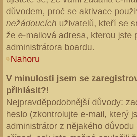
důvodem, proč se aktivace použí
nežádoucích
uživatelů, kteří se s
že e-mailová adresa, kterou jste p
administrátora boardu.
Nahoru
V minulosti jsem se zaregistr
přihlásit?!
Nejpravděpodobnější důvody: zad
heslo (zkontrolujte e-mail, který j
administrátor z nějakého důvodu 