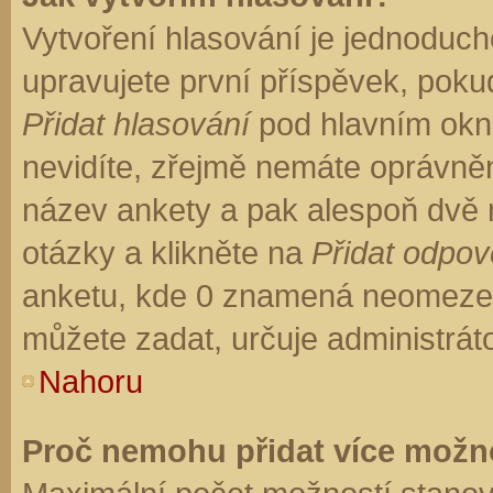
Vytvoření hlasování je jednoduch
upravujete první příspěvek, pokud
Přidat hlasování
pod hlavním okn
nevidíte, zřejmě nemáte oprávněn
název ankety a pak alespoň dvě
otázky a klikněte na
Přidat odpo
anketu, kde 0 znamená neomezen
můžete zadat, určuje administrát
Nahoru
Proč nemohu přidat více možno