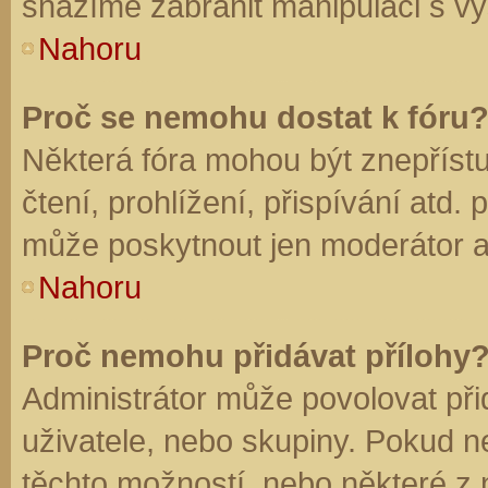
snažíme zabránit manipulaci s vý
Nahoru
Proč se nemohu dostat k fóru
Některá fóra mohou být znepříst
čtení, prohlížení, přispívání atd. 
může poskytnout jen moderátor a a
Nahoru
Proč nemohu přidávat přílohy
Administrátor může povolovat přid
uživatele, nebo skupiny. Pokud 
těchto možností, nebo některé z n