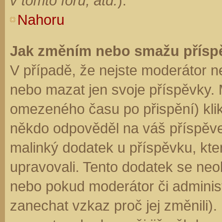
v tomto fóru, atd.
).
Nahoru
Jak změním nebo smažu přísp
V případě, že nejste moderátor n
nebo mazat jen svoje příspěvky. 
omezeného času po přispění) klik
někdo odpověděl na váš příspěve
malinký dodatek u příspěvku, kter
upravovali. Tento dodatek se neo
nebo pokud moderátor či administr
zanechat vzkaz proč jej změnili)