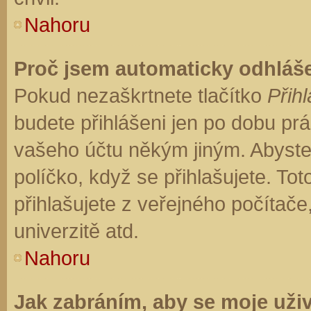
Nahoru
Proč jsem automaticky odhláš
Pokud nezaškrtnete tlačítko
Přihl
budete přihlášeni jen po dobu prá
vašeho účtu někým jiným. Abyste z
políčko, když se přihlašujete. T
přihlašujete z veřejného počítače
univerzitě atd.
Nahoru
Jak zabráním, aby se moje uži