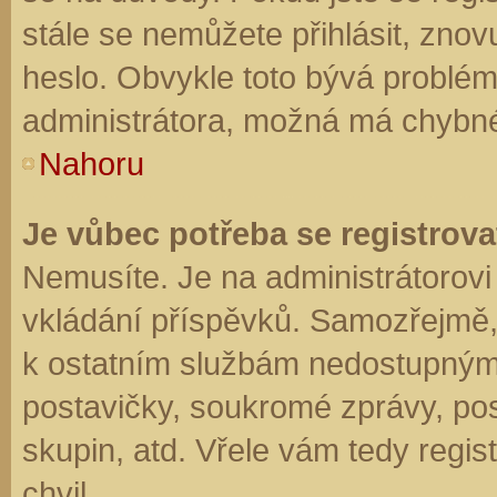
stále se nemůžete přihlásit, znov
heslo. Obvykle toto bývá problém
administrátora, možná má chybné
Nahoru
Je vůbec potřeba se registrova
Nemusíte. Je na administrátorovi f
vkládání příspěvků. Samozřejmě,
k ostatním službám nedostupným
postavičky, soukromé zprávy, posí
skupin, atd. Vřele vám tedy regis
chvil.