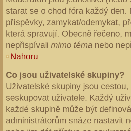
starat se o chod fóra každý den.
příspěvky, zamykat/odemykat, př
která spravují. Obecně řečeno, mo
nepřispívali
mimo téma
nebo nepři
Nahoru
Co jsou uživatelské skupiny?
Uživatelské skupiny jsou cestou,
seskupovat uživatele. Každý uživa
každé skupině může být definován
administrátorům snáze nastavit n