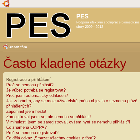
PES
Podpora efektivní spolupráce biomedicín
sféry 2009 - 2012
Obsah fóra
Často kladené otázky
Registrace a přihlášení
Proč se nemohu přihlásit?
Je vůbec potřeba se registrovat?
Proč jsem automaticky odhlášen?
Jak zabráním, aby se moje uživatelské jméno objevilo v seznamu právě
přihlášených?
Zapomněl jsem heslo!
Zaregistroval jsem se, ale nemohu se přihlásit!
V minulosti jsem se zaregistroval, ovšem nyní se nemohu přihlásit?!
Co znamená COPPA?
Proč se nemohu registrovat?
Co dělá odkaz „Smazat všechny cookies z fóra“?