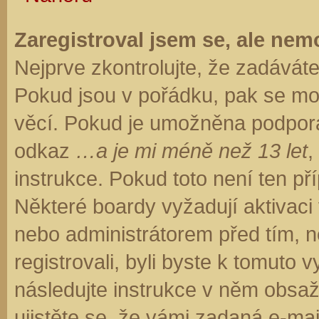
Zaregistroval jsem se, ale nemo
Nejprve zkontrolujte, že zadávát
Pokud jsou v pořádku, pak se moh
věcí. Pokud je umožněna podpora C
odkaz
…a je mi méně než 13 let
,
instrukce. Pokud toto není ten př
Některé boardy vyžadují aktivaci
nebo administrátorem před tím, ne
registrovali, byli byste k tomuto
následujte instrukce v něm obsaže
ujistěte se, že vámi zadaná e-ma