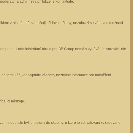
oderátor a administrátor, takže je kontaktujte.
které z nich úplně zabraňují přidávat přílohy, nezobrazí se vám tato možnost
 v kompetenci administrátorů fóra a phpBB Group nemá s vydáváním varování nic
e na formulář, kde vyplníte všechny nezbytné informace pro nahlášení
dající nástroje.
ání, nebo jste byli umístěny do skupiny, u které je schvalování vyžadováno.