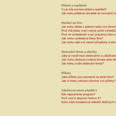
Přátelé a nepřátelé
Co je můj seznam přátel a nepřátel?
Jak mohu přidávat uživatele do seznamů ne
Hledání na fóru
Jak mohu hledat v jednom nebo více fórec
Proč můj dotaz vrací nulový počet výsledk
Proč mi vyhledávání vrací prázdnou bílou s
Jak mohu vyhledávat členy fóra?
Jak mohu najít své vlastní příspěvky a tém
Sledování témat a záložky
Jaký je rozdíl mezi sledováním a záložkam
Jak mohu sledovat zvolená témata nebo fó
Jak mohu zrušit sledování témat?
Přílohy
Jaké přílohy jsou povolené na tomto fóru?
Jak si mohu zobrazit všechny své přílohy?
Záležitosti okolo phpBB 3
Kdo napsal tento program?
Proč není k dispozici funkce X?
Koho mám kontaktovat ohledně obtížných e-