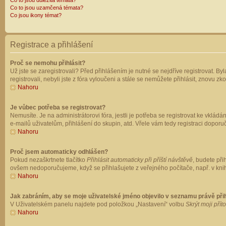
Co to jsou důležitá témata?
Co to jsou uzamčená témata?
Co jsou ikony témat?
Registrace a přihlášení
Proč se nemohu přihlásit?
Už jste se zaregistrovali? Před přihlášením je nutné se nejdříve registrovat. B
registrovali, nebyli jste z fóra vyloučeni a stále se nemůžete přihlásit, znovu
Nahoru
Je vůbec potřeba se registrovat?
Nemusíte. Je na administrátorovi fóra, jestli je potřeba se registrovat ke vk
e-mailů uživatelům, přihlášení do skupin, atd. Vřele vám tedy registraci doporu
Nahoru
Proč jsem automaticky odhlášen?
Pokud nezaškrtnete tlačítko
Přihlásit automaticky při příští návštěvě
, budete při
ovšem nedoporučujeme, když se přihlašujete z veřejného počítače, např. v knih
Nahoru
Jak zabráním, aby se moje uživatelské jméno objevilo v seznamu právě př
V Uživatelském panelu najdete pod položkou „Nastavení“ volbu
Skrýt moji přít
Nahoru