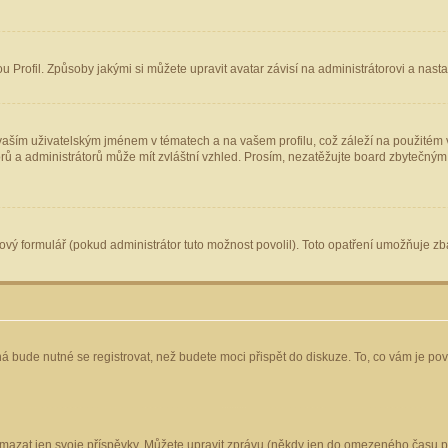
Profil. Způsoby jakými si můžete upravit avatar závisí na administrátorovi a nast
aším uživatelským jménem v tématech a na vašem profilu, což záleží na použitém v
torů a administrátorů může mít zvláštní vzhled. Prosím, nezatěžujte board zbytečným
vý formulář (pokud administrátor tuto možnost povolil). Toto opatření umožňuje zba
á bude nutné se registrovat, než budete moci přispět do diskuze. To, co vám je po
mazat jen svoje příspěvky. Můžete upravit zprávu (někdy jen do omezeného času po 