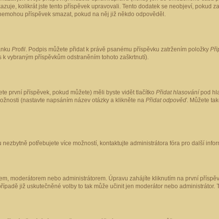
kazuje, kolikrát jste tento příspěvek upravovali. Tento dodatek se neobjeví, pokud
lé nemohou příspěvek smazat, pokud na něj již někdo odpověděl.
ránku
Profil
. Podpis můžete přidat k právě psanému příspěvku zatržením položky
Při
is k vybraným příspěvkům odstraněním tohoto zaškrtnutí).
te první příspěvek, pokud můžete) měli byste vidět tlačítko
Přidat hlasování
pod hla
možnosti (nastavte napsáním název otázky a klikněte na
Přidat odpověď
. Můžete ta
 nezbytně potřebujete více možností, kontaktujte administrátora fóra pro další info
em, moderátorem nebo administrátorem. Úpravu zahájíte kliknutím na první příspěv
ípadě již uskutečněné volby to tak může učinit jen moderátor nebo administrátor. 