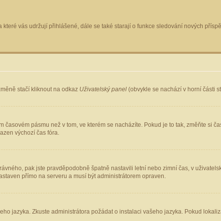
 které vás udržují přihlášené, dále se také starají o funkce sledování nových pří
změně stačí kliknout na odkaz
Uživatelský panel
(obvykle se nachází v horní části 
ém časovém pásmu než v tom, ve kterém se nacházíte. Pokud je to tak, změňte si ča
azen výchozí čas fóra.
ho správného, pak jste pravděpodobně špatně nastavili letní nebo zimní čas, v uživ
staven přímo na serveru a musí být administrátorem opraven.
šeho jazyka. Zkuste administrátora požádat o instalaci vašeho jazyka. Pokud lokaliz