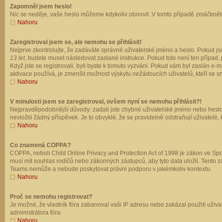
Zapomněl jsem heslo!
Nic se neděje, vaše heslo můžeme kdykoliv obnovit. V tomto případě zmáčkněte
Nahoru
Zaregistroval jsem se, ale nemohu se přihlásit!
Nejprve zkontrolujte, že zadáváte správné uživatelské jméno a heslo. Pokud js
13 let
, budete muset následovat zaslané instrukce. Pokud toto není ten případ, 
Když jste se registrovali, byli byste k tomuto vyzváni. Pokud vám byl zaslán e
aktivace používá, je zmenšit možnost výskytu
nežádoucích
uživatelů, kteří se s
Nahoru
V minulosti jsem se zaregistroval, ovšem nyní se nemohu přihlásit?!
Nejpravděpodobnější důvody: zadali jste chybné uživatelské jméno nebo heslo (z
nevložili žádný příspěvek. Je to obvyklé, že se pravidelně odstraňují uživatelé,
Nahoru
Co znamená COPPA?
COPPA, neboli Child Online Privacy and Protection Act of 1998 je zákon ve Spoj
musí mít souhlas rodičů nebo zákonných zástupců, aby tyto data uložil. Tento zá
Teams nemůže a nebude poskytovat právni podporu v jakémkoliv kontextu.
Nahoru
Proč se nemohu registrovat?
Je možné, že vlastník fóra zabanoval vaši IP adresu nebo zakázal použití uživat
administrátora fóra.
Nahoru