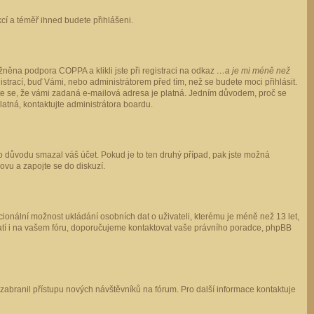
ukcí a téměř ihned budete přihlášeni.
něna podpora COPPA a klikli jste při registraci na odkaz
…a je mi méně než
istrací, buď Vámi, nebo administrátorem před tím, než se budete moci přihlásit.
stěte se, že vámi zadaná e-mailová adresa je platná. Jedním důvodem, proč se
 platná, kontaktujte administrátora boardu.
ho důvodu smazal váš účet. Pokud je to ten druhý případ, pak jste možná
novu a zapojte se do diskuzí.
cionální možnost ukládání osobních dat o uživateli, kterému je méně než 13 let,
o platí i na vašem fóru, doporučujeme kontaktovat vaše právního poradce, phpBB
y zabranil přístupu nových návštěvníků na fórum. Pro další informace kontaktuje