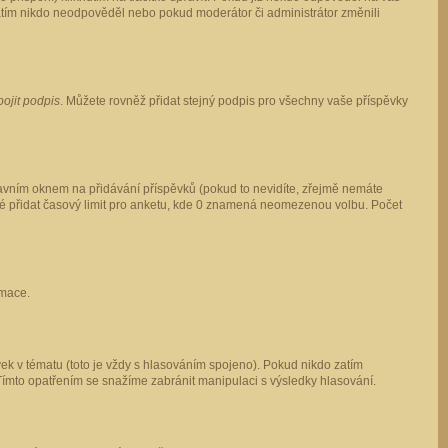
 zatím nikdo neodpověděl nebo pokud moderátor či administrátor změnili
pojit podpis
. Můžete rovněž přidat stejný podpis pro všechny vaše příspěvky
vním oknem na přidávání příspěvků (pokud to nevidíte, zřejmě nemáte
ké přidat časový limit pro anketu, kde 0 znamená neomezenou volbu. Počet
rmace.
ek v tématu (toto je vždy s hlasováním spojeno). Pokud nikdo zatím
Tímto opatřením se snažíme zabránit manipulaci s výsledky hlasování.