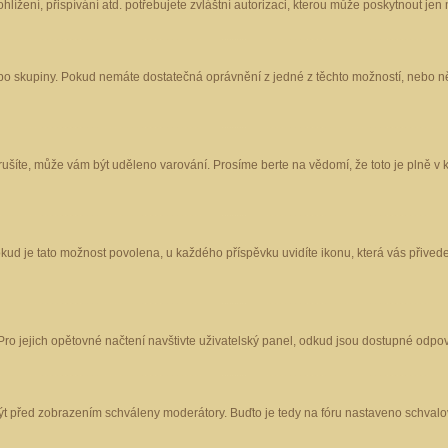
ížení, přispívání atd. potřebujete zvláštní autorizaci, kterou může poskytnout jen m
nebo skupiny. Pokud nemáte dostatečná oprávnění z jedné z těchto možností, nebo ně
porušíte, může vám být uděleno varování. Prosíme berte na vědomí, že toto je plně
okud je tato možnost povolena, u každého příspěvku uvidíte ikonu, která vás přived
o jejich opětovné načtení navštivte uživatelský panel, odkud jsou dostupné odpoví
být před zobrazením schváleny moderátory. Buďto je tedy na fóru nastaveno schvalov