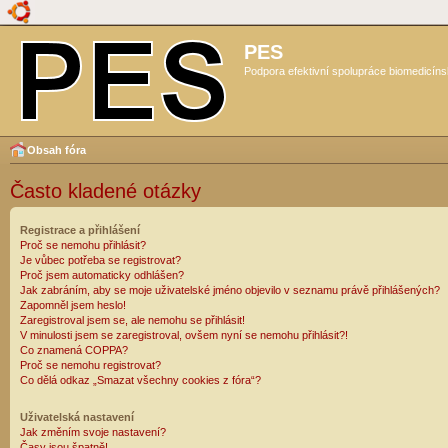
PES
Podpora efektivní spolupráce biomedicíns
Obsah fóra
Často kladené otázky
Registrace a přihlášení
Proč se nemohu přihlásit?
Je vůbec potřeba se registrovat?
Proč jsem automaticky odhlášen?
Jak zabráním, aby se moje uživatelské jméno objevilo v seznamu právě přihlášených?
Zapomněl jsem heslo!
Zaregistroval jsem se, ale nemohu se přihlásit!
V minulosti jsem se zaregistroval, ovšem nyní se nemohu přihlásit?!
Co znamená COPPA?
Proč se nemohu registrovat?
Co dělá odkaz „Smazat všechny cookies z fóra“?
Uživatelská nastavení
Jak změním svoje nastavení?
Časy jsou špatně!