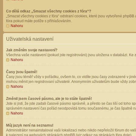
Co dělá odkaz „Smazat všechny cookies z fóra“?
„Smazat všechny cookies z fóra“ odstraní cookies, které jsou vytvořené phpBB a
fóra pokud máte potíže s přihlašováním.
Nahoru
Uživatelská nastavení
Jak změním svoje nastavení?
Všechna vaše nastavení (pokud jste registrováni) jsou uložena v databázi. Ke 
Nahoru
Časy jsou špatně!
Časy jsou téměř vždy v pořádku, ovšem to, co vidíte jsou časy zobrazené v jin
mohou měnit jen registrovaní uživatelé. Anonymním uživatelům bude vždy zobr
Nahoru
Změnil jsem časové pásmo, ale je to stále špatně!
Jste si jisti, že jste zadali časové pásmo správně, a přesto se čas liší od to
správném nastavení čas pořád neodpovídá tomu současnému, je čas špatně na
Nahoru
Můj jazyk není na seznamu!
Administrátor nenainstaloval vaši lokalizaci nebo nikdo nepřeložil fórum do va
k nalezení na webových stránkách phpBB (viz odkaz na stránkách fóra dole).