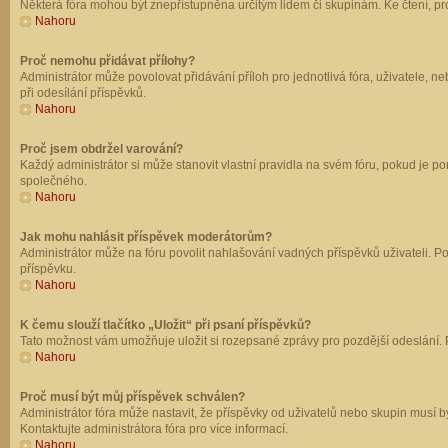
Některá fóra mohou být znepřístupněna určitým lidem či skupinám. Ke čtení, prohl
Nahoru
Proč nemohu přidávat přílohy?
Administrátor může povolovat přidávání příloh pro jednotlivá fóra, uživatele, 
při odesílání příspěvků.
Nahoru
Proč jsem obdržel varování?
Každý administrátor si může stanovit vlastní pravidla na svém fóru, pokud je 
společného.
Nahoru
Jak mohu nahlásit příspěvek moderátorům?
Administrátor může na fóru povolit nahlašování vadných příspěvků uživateli. P
příspěvku.
Nahoru
K čemu slouží tlačítko „Uložit“ při psaní příspěvků?
Tato možnost vám umožňuje uložit si rozepsané zprávy pro pozdější odeslání. Pr
Nahoru
Proč musí být můj příspěvek schválen?
Administrátor fóra může nastavit, že příspěvky od uživatelů nebo skupin musí 
Kontaktujte administrátora fóra pro více informací.
Nahoru