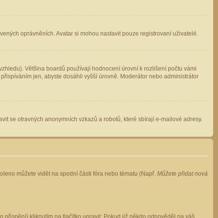
avených oprávněních. Avatar si mohou nastavit pouze registrovaní uživatelé.
zhledu). Většina boardů používají hodnocení úrovní k rozlišení počtu vámi
 přispíváním jen, abyste dosáhli vyšší úrovně. Moderátor nebo administrátor
vit se otravných anonymních vzkazů a robotů, které sbírají e-mailové adresy.
voleno můžete vidět na spodní části fóra nebo tématu (Např.
Můžete přidat nová
přispění) kliknutím na tlačítko
upravit
. Pokud již někdo odpověděl na váš