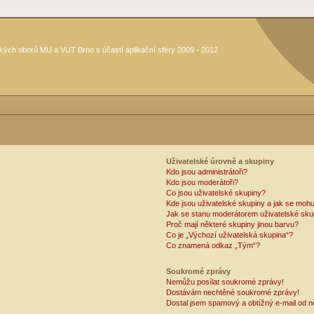
kých oborů MU a VUT Brno s účastí aplikační sféry 2009 - 2012
Uživatelské úrovně a skupiny
Kdo jsou administrátoři?
Kdo jsou moderátoři?
Co jsou uživatelské skupiny?
Kde jsou uživatelské skupiny a jak se mohu
Jak se stanu moderátorem uživatelské sku
Proč mají některé skupiny jinou barvu?
Co je „Výchozí uživatelská skupina“?
Co znamená odkaz „Tým“?
Soukromé zprávy
Nemůžu posílat soukromé zprávy!
Dostávám nechtěné soukromé zprávy!
Dostal jsem spamový a obtížný e-mail od n