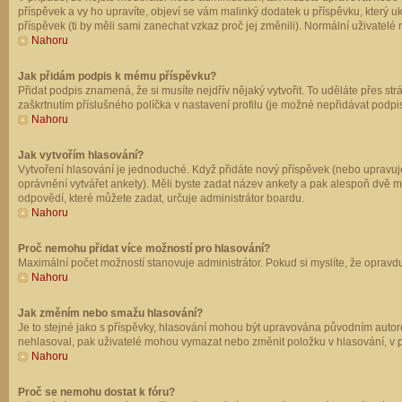
příspěvek a vy ho upravíte, objeví se vám malinký dodatek u příspěvku, který u
příspěvek (ti by měli sami zanechat vzkaz proč jej změnili). Normální uživate
Nahoru
Jak přidám podpis k mému příspěvku?
Přidat podpis znamená, že si musíte nejdřív nějaký vytvořit. To uděláte přes st
zaškrtnutím příslušného políčka v nastavení profilu (je možné nepřidávat podp
Nahoru
Jak vytvořím hlasování?
Vytvoření hlasování je jednoduché. Když přidáte nový příspěvek (nebo upravuje
oprávnění vytvářet ankety). Měli byste zadat název ankety a pak alespoň dvě 
odpovědí, které můžete zadat, určuje administrátor boardu.
Nahoru
Proč nemohu přidat více možností pro hlasování?
Maximální počet možností stanovuje administrátor. Pokud si myslíte, že opravdu
Nahoru
Jak změním nebo smažu hlasování?
Je to stejné jako s příspěvky, hlasování mohou být upravována původním autor
nehlasoval, pak uživatelé mohou vymazat nebo změnit položku v hlasování, v př
Nahoru
Proč se nemohu dostat k fóru?