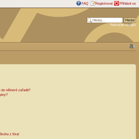
FAQ
Registrovat
Přihlásit se
Pokročilé hledání
 do některé zařadit?
piny?
ěkoho z fóra!