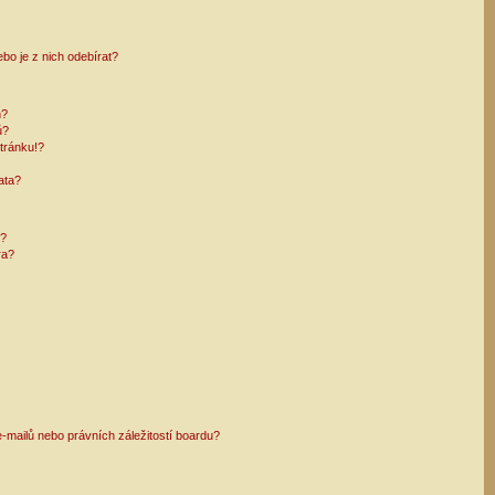
bo je z nich odebírat?
h?
ů?
tránku!?
ata?
i?
ra?
mailů nebo právních záležitostí boardu?