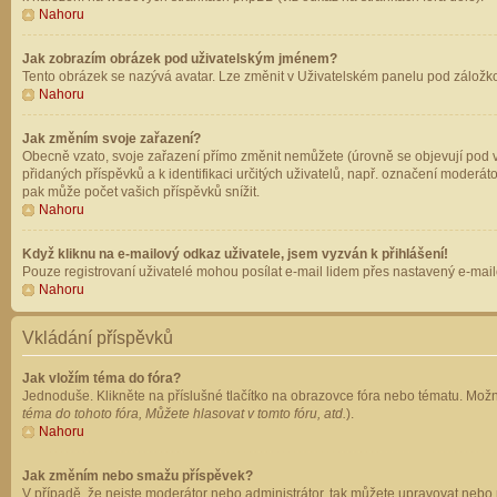
Nahoru
Jak zobrazím obrázek pod uživatelským jménem?
Tento obrázek se nazývá avatar. Lze změnit v Uživatelském panelu pod záložkou 
Nahoru
Jak změním svoje zařazení?
Obecně vzato, svoje zařazení přímo změnit nemůžete (úrovně se objevují pod v
přidaných příspěvků a k identifikaci určitých uživatelů, např. označení moderá
pak může počet vašich příspěvků snížit.
Nahoru
Když kliknu na e-mailový odkaz uživatele, jsem vyzván k přihlášení!
Pouze registrovaní uživatelé mohou posílat e-mail lidem přes nastavený e-mailo
Nahoru
Vkládání příspěvků
Jak vložím téma do fóra?
Jednoduše. Klikněte na příslušné tlačítko na obrazovce fóra nebo tématu. Možn
téma do tohoto fóra, Můžete hlasovat v tomto fóru, atd.
).
Nahoru
Jak změním nebo smažu příspěvek?
V případě, že nejste moderátor nebo administrátor, tak můžete upravovat nebo 