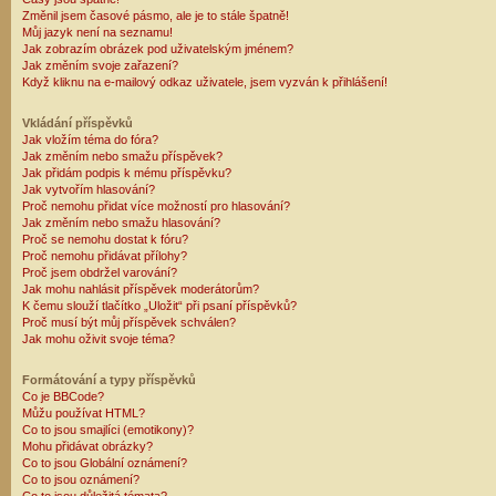
Změnil jsem časové pásmo, ale je to stále špatně!
Můj jazyk není na seznamu!
Jak zobrazím obrázek pod uživatelským jménem?
Jak změním svoje zařazení?
Když kliknu na e-mailový odkaz uživatele, jsem vyzván k přihlášení!
Vkládání příspěvků
Jak vložím téma do fóra?
Jak změním nebo smažu příspěvek?
Jak přidám podpis k mému příspěvku?
Jak vytvořím hlasování?
Proč nemohu přidat více možností pro hlasování?
Jak změním nebo smažu hlasování?
Proč se nemohu dostat k fóru?
Proč nemohu přidávat přílohy?
Proč jsem obdržel varování?
Jak mohu nahlásit příspěvek moderátorům?
K čemu slouží tlačítko „Uložit“ při psaní příspěvků?
Proč musí být můj příspěvek schválen?
Jak mohu oživit svoje téma?
Formátování a typy příspěvků
Co je BBCode?
Můžu používat HTML?
Co to jsou smajlíci (emotikony)?
Mohu přidávat obrázky?
Co to jsou Globální oznámení?
Co to jsou oznámení?