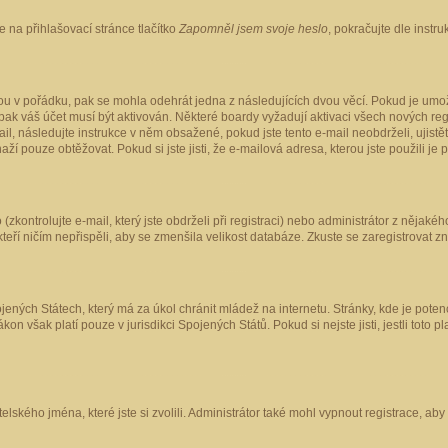
 na přihlašovací stránce tlačítko
Zapomněl jsem svoje heslo
, pokračujte dle instr
ou v pořádku, pak se mohla odehrát jedna z následujících dvou věcí. Pokud je umož
pak váš účet musí být aktivován. Některé boardy vyžadují aktivaci všech nových reg
-mail, následujte instrukce v něm obsažené, pokud jste tento e-mail neobdrželi, uji
naží pouze obtěžovat. Pokud si jste jisti, že e-mailová adresa, kterou jste použili je
kontrolujte e-mail, který jste obdrželi při registraci) nebo administrátor z nějaké
 kteří ničím nepřispěli, aby se zmenšila velikost databáze. Zkuste se zaregistrovat z
ených Státech, který má za úkol chránit mládež na internetu. Stránky, kde je poten
kon však platí pouze v jurisdikci Spojených Států. Pokud si nejste jisti, jestli tot
elského jména, které jste si zvolili. Administrátor také mohl vypnout registrace, ab