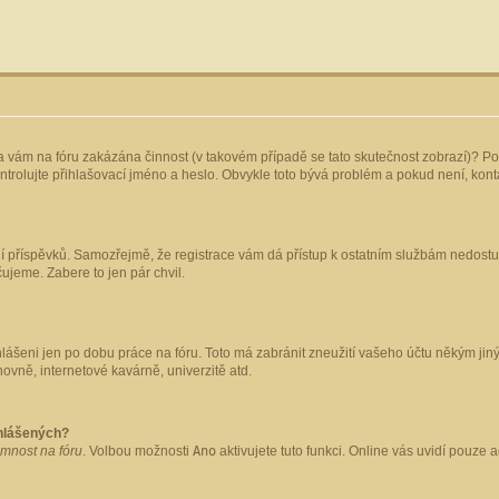
yla vám na fóru zakázána činnost (v takovém případě se tato skutečnost zobrazí)? Po
 zkontrolujte přihlašovací jméno a heslo. Obvykle toto bývá problém a pokud není, ko
ládání příspěvků. Samozřejmě, že registrace vám dá přístup k ostatním službám nedo
čujeme. Zabere to jen pár chvil.
hlášeni jen po dobu práce na fóru. Toto má zabránit zneužití vašeho účtu někým jiným.
ovně, internetové kavárně, univerzitě atd.
ihlášených?
omnost na fóru
. Volbou možnosti
Ano
aktivujete tuto funkci. Online vás uvidí pouze 