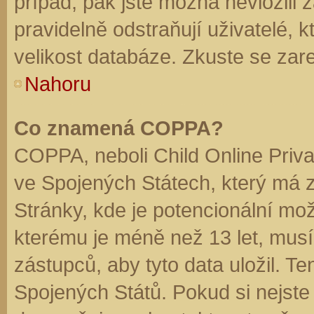
případ, pak jste možná nevložili 
pravidelně odstraňují uživatelé, k
velikost databáze. Zkuste se zare
Nahoru
Co znamená COPPA?
COPPA, neboli Child Online Priva
ve Spojených Státech, který má z
Stránky, kde je potencionální mož
kterému je méně než 13 let, mus
zástupců, aby tyto data uložil. Te
Spojených Států. Pokud si nejste jis