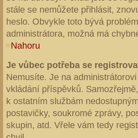
stále se nemůžete přihlásit, znov
heslo. Obvykle toto bývá problém
administrátora, možná má chybné
Nahoru
Je vůbec potřeba se registrova
Nemusíte. Je na administrátorovi f
vkládání příspěvků. Samozřejmě,
k ostatním službám nedostupným
postavičky, soukromé zprávy, posí
skupin, atd. Vřele vám tedy regis
chvil.