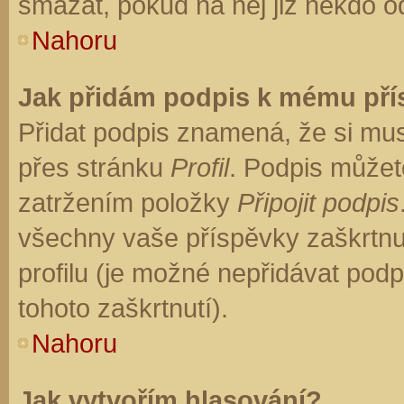
smazat, pokud na něj již někdo o
Nahoru
Jak přidám podpis k mému př
Přidat podpis znamená, že si musí
přes stránku
Profil
. Podpis můžet
zatržením položky
Připojit podpis
všechny vaše příspěvky zaškrtnu
profilu (je možné nepřidávat po
tohoto zaškrtnutí).
Nahoru
Jak vytvořím hlasování?