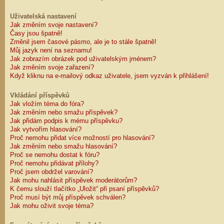
Uživatelská nastavení
Jak změním svoje nastavení?
Časy jsou špatně!
Změnil jsem časové pásmo, ale je to stále špatně!
Můj jazyk není na seznamu!
Jak zobrazím obrázek pod uživatelským jménem?
Jak změním svoje zařazení?
Když kliknu na e-mailový odkaz uživatele, jsem vyzván k přihlášení!
Vkládání příspěvků
Jak vložím téma do fóra?
Jak změním nebo smažu příspěvek?
Jak přidám podpis k mému příspěvku?
Jak vytvořím hlasování?
Proč nemohu přidat více možností pro hlasování?
Jak změním nebo smažu hlasování?
Proč se nemohu dostat k fóru?
Proč nemohu přidávat přílohy?
Proč jsem obdržel varování?
Jak mohu nahlásit příspěvek moderátorům?
K čemu slouží tlačítko „Uložit“ při psaní příspěvků?
Proč musí být můj příspěvek schválen?
Jak mohu oživit svoje téma?