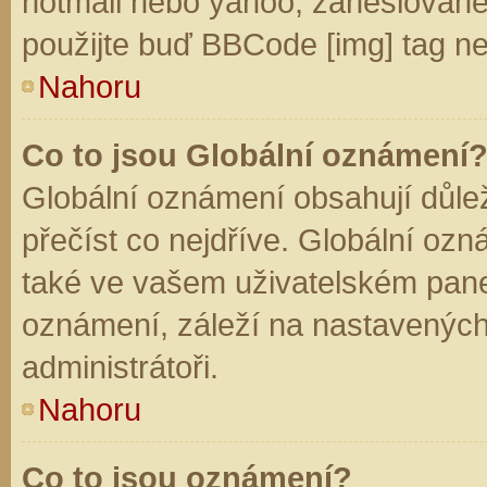
hotmail nebo yahoo, zaheslované
použijte buď BBCode [img] tag ne
Nahoru
Co to jsou Globální oznámení
Globální oznámení obsahují důleži
přečíst co nejdříve. Globální oz
také ve vašem uživatelském panelu
oznámení, záleží na nastavených
administrátoři.
Nahoru
Co to jsou oznámení?