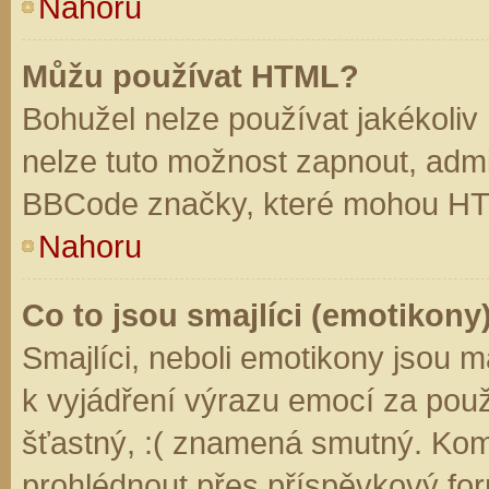
Nahoru
Můžu používat HTML?
Bohužel nelze používat jakékoliv
nelze tuto možnost zapnout, admi
BBCode značky, které mohou HT
Nahoru
Co to jsou smajlíci (emotikony
Smajlíci, neboli emotikony jsou m
k vyjádření výrazu emocí za použ
šťastný, :( znamená smutný. Kom
prohlédnout přes příspěvkový for