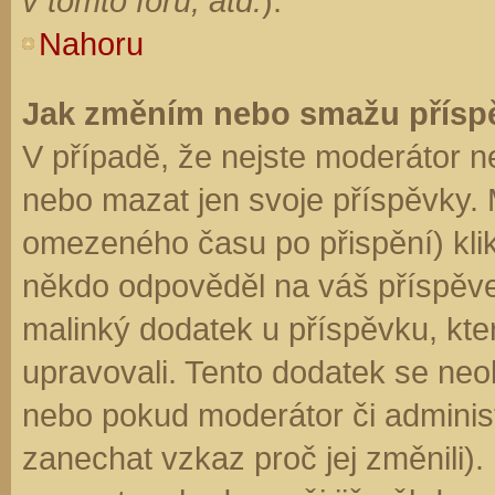
v tomto fóru, atd.
).
Nahoru
Jak změním nebo smažu přísp
V případě, že nejste moderátor n
nebo mazat jen svoje příspěvky. 
omezeného času po přispění) klik
někdo odpověděl na váš příspěve
malinký dodatek u příspěvku, kter
upravovali. Tento dodatek se neo
nebo pokud moderátor či administr
zanechat vzkaz proč jej změnili)