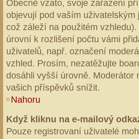
Obecně vzato, svoje zařazení př
objevují pod vaším uživatelským
což záleží na použitém vzhledu).
úrovní k rozlišení počtu vámi přid
uživatelů, např. označení moderá
vzhled. Prosím, nezatěžujte boar
dosáhli vyšší úrovně. Moderátor
vašich příspěvků snížit.
Nahoru
Když kliknu na e-mailový odkaz
Pouze registrovaní uživatelé moh