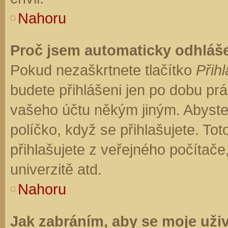
Nahoru
Proč jsem automaticky odhláš
Pokud nezaškrtnete tlačítko
Přihl
budete přihlášeni jen po dobu prá
vašeho účtu někým jiným. Abyste z
políčko, když se přihlašujete. T
přihlašujete z veřejného počítače
univerzitě atd.
Nahoru
Jak zabráním, aby se moje uži