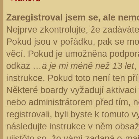
Zaregistroval jsem se, ale nemo
Nejprve zkontrolujte, že zadávát
Pokud jsou v pořádku, pak se moh
věcí. Pokud je umožněna podpora C
odkaz
…a je mi méně než 13 let
,
instrukce. Pokud toto není ten př
Některé boardy vyžadují aktivaci
nebo administrátorem před tím, ne
registrovali, byli byste k tomuto
následujte instrukce v něm obsaže
ujistěte se, že vámi zadaná e-ma