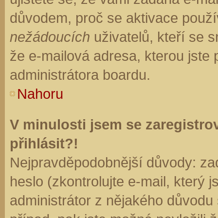
důvodem, proč se aktivace použí
nežádoucích
uživatelů, kteří se s
že e-mailová adresa, kterou jste p
administrátora boardu.
Nahoru
V minulosti jsem se zaregistr
přihlásit?!
Nejpravděpodobnější důvody: zad
heslo (zkontrolujte e-mail, který j
administrátor z nějakého důvodu 