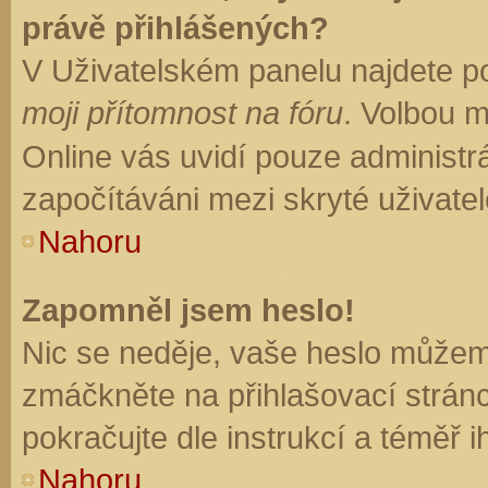
právě přihlášených?
V Uživatelském panelu najdete p
moji přítomnost na fóru
. Volbou 
Online vás uvidí pouze administrá
započítáváni mezi skryté uživatel
Nahoru
Zapomněl jsem heslo!
Nic se neděje, vaše heslo můžem
zmáčkněte na přihlašovací stránc
pokračujte dle instrukcí a téměř i
Nahoru