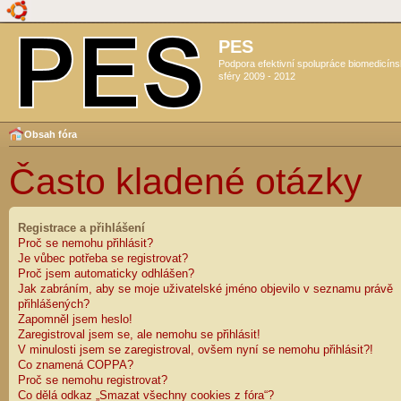
PES
Podpora efektivní spolupráce biomedicín
sféry 2009 - 2012
Obsah fóra
Často kladené otázky
Registrace a přihlášení
Proč se nemohu přihlásit?
Je vůbec potřeba se registrovat?
Proč jsem automaticky odhlášen?
Jak zabráním, aby se moje uživatelské jméno objevilo v seznamu právě
přihlášených?
Zapomněl jsem heslo!
Zaregistroval jsem se, ale nemohu se přihlásit!
V minulosti jsem se zaregistroval, ovšem nyní se nemohu přihlásit?!
Co znamená COPPA?
Proč se nemohu registrovat?
Co dělá odkaz „Smazat všechny cookies z fóra“?