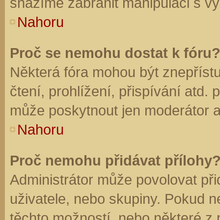
snažíme zabránit manipulaci s vý
Nahoru
Proč se nemohu dostat k fóru
Některá fóra mohou být znepříst
čtení, prohlížení, přispívání atd. 
může poskytnout jen moderátor a a
Nahoru
Proč nemohu přidávat přílohy
Administrátor může povolovat přid
uživatele, nebo skupiny. Pokud 
těchto možností, nebo některé z n