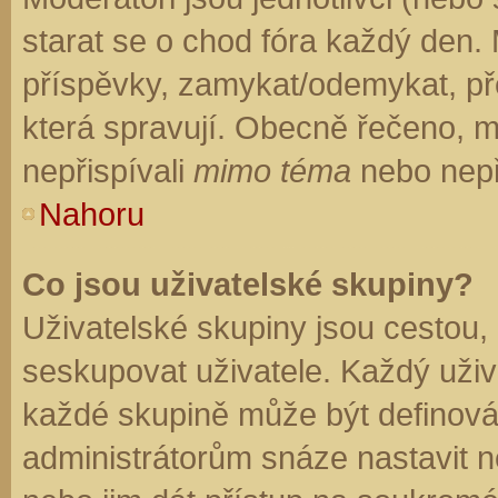
starat se o chod fóra každý den.
příspěvky, zamykat/odemykat, př
která spravují. Obecně řečeno, mo
nepřispívali
mimo téma
nebo nepři
Nahoru
Co jsou uživatelské skupiny?
Uživatelské skupiny jsou cestou,
seskupovat uživatele. Každý uživa
každé skupině může být definován
administrátorům snáze nastavit n