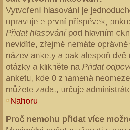
Vytvoření hlasování je jednoduch
upravujete první příspěvek, pokud
Přidat hlasování
pod hlavním okn
nevidíte, zřejmě nemáte oprávněn
název ankety a pak alespoň dvě
otázky a klikněte na
Přidat odpo
anketu, kde 0 znamená neomezen
můžete zadat, určuje administrát
Nahoru
Proč nemohu přidat více možno