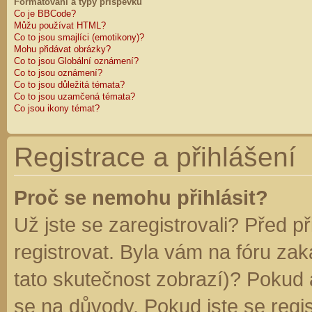
Formátování a typy příspěvků
Co je BBCode?
Můžu používat HTML?
Co to jsou smajlíci (emotikony)?
Mohu přidávat obrázky?
Co to jsou Globální oznámení?
Co to jsou oznámení?
Co to jsou důležitá témata?
Co to jsou uzamčená témata?
Co jsou ikony témat?
Registrace a přihlášení
Proč se nemohu přihlásit?
Už jste se zaregistrovali? Před p
registrovat. Byla vám na fóru za
tato skutečnost zobrazí)? Pokud a
se na důvody. Pokud jste se regist