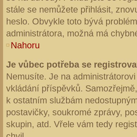
stále se nemůžete přihlásit, znov
heslo. Obvykle toto bývá problém
administrátora, možná má chybné
Nahoru
Je vůbec potřeba se registrova
Nemusíte. Je na administrátorovi f
vkládání příspěvků. Samozřejmě,
k ostatním službám nedostupným
postavičky, soukromé zprávy, posí
skupin, atd. Vřele vám tedy regis
chvil.