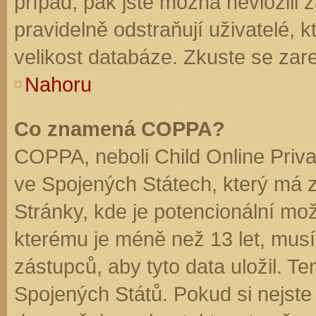
případ, pak jste možná nevložili 
pravidelně odstraňují uživatelé, k
velikost databáze. Zkuste se zare
Nahoru
Co znamená COPPA?
COPPA, neboli Child Online Priva
ve Spojených Státech, který má z
Stránky, kde je potencionální mož
kterému je méně než 13 let, mus
zástupců, aby tyto data uložil. Te
Spojených Států. Pokud si nejste jis