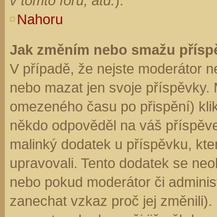
v tomto fóru, atd.
).
Nahoru
Jak změním nebo smažu přísp
V případě, že nejste moderátor n
nebo mazat jen svoje příspěvky. 
omezeného času po přispění) klik
někdo odpověděl na váš příspěve
malinký dodatek u příspěvku, kter
upravovali. Tento dodatek se neo
nebo pokud moderátor či administr
zanechat vzkaz proč jej změnili)