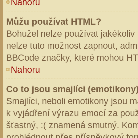
Nahoru
Můžu používat HTML?
Bohužel nelze používat jakékoliv
nelze tuto možnost zapnout, admi
BBCode značky, které mohou HT
Nahoru
Co to jsou smajlíci (emotikony
Smajlíci, neboli emotikony jsou m
k vyjádření výrazu emocí za použ
šťastný, :( znamená smutný. Kom
prohlédnout přes příspěvkový for