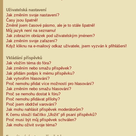
Uživatelská nastavení
Jak změním svoje nastavení?
Časy jsou špatně!
Změnil jsem časové pásmo, ale je to stále špatně!
Můj jazyk není na seznamu!
Jak zobrazím obrázek pod uživatelským jménem?
Jak změním svoje zařazení?
Když kliknu na e-mailový odkaz uživatele, jsem vyzván k přihlášení!
Vkládání příspěvků
Jak vložím téma do fóra?
Jak změním nebo smažu příspěvek?
Jak přidám podpis k mému příspěvku?
Jak vytvořím hlasování?
Proč nemohu přidat více možností pro hlasování?
Jak změním nebo smažu hlasování?
Proč se nemohu dostat k fóru?
Proč nemohu přidávat přílohy?
Proč jsem obdržel varování?
Jak mohu nahlásit příspěvek moderátorům?
K čemu slouží tlačítko „Uložit“ při psaní příspěvků?
Proč musí být můj příspěvek schválen?
Jak mohu oživit svoje téma?