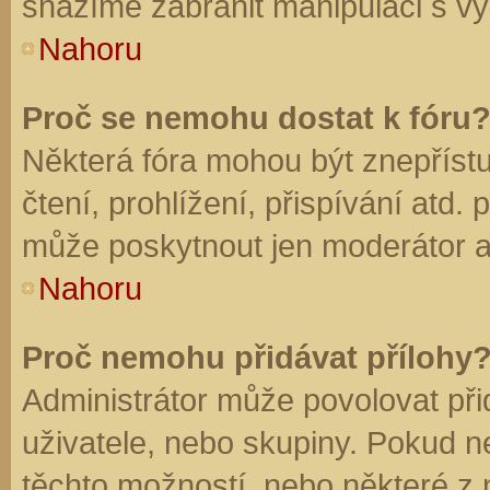
snažíme zabránit manipulaci s vý
Nahoru
Proč se nemohu dostat k fóru
Některá fóra mohou být znepříst
čtení, prohlížení, přispívání atd. 
může poskytnout jen moderátor a a
Nahoru
Proč nemohu přidávat přílohy
Administrátor může povolovat přid
uživatele, nebo skupiny. Pokud 
těchto možností, nebo některé z n