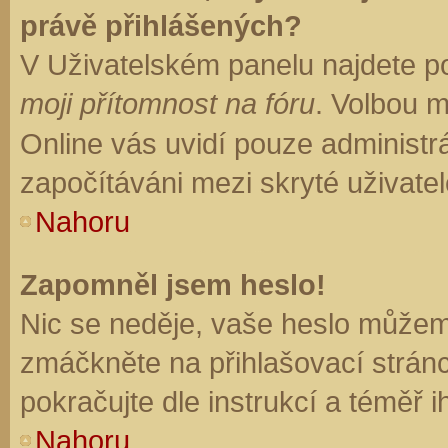
právě přihlášených?
V Uživatelském panelu najdete p
moji přítomnost na fóru
. Volbou 
Online vás uvidí pouze administrá
započítáváni mezi skryté uživatel
Nahoru
Zapomněl jsem heslo!
Nic se neděje, vaše heslo můžem
zmáčkněte na přihlašovací stránc
pokračujte dle instrukcí a téměř i
Nahoru