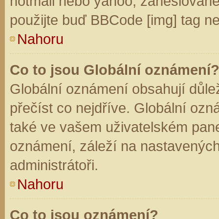
hotmail nebo yahoo, zaheslované
použijte buď BBCode [img] tag ne
Nahoru
Co to jsou Globální oznámení
Globální oznámení obsahují důleži
přečíst co nejdříve. Globální oz
také ve vašem uživatelském panelu
oznámení, záleží na nastavených
administrátoři.
Nahoru
Co to jsou oznámení?