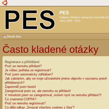
PES
Podpora efektivní spolupráce biomedicín
sféry 2009 - 2012
Obsah fóra
Často kladené otázky
Registrace a přihlášení
Proč se nemohu přihlásit?
Je vůbec potřeba se registrovat?
Proč jsem automaticky odhlášen?
Jak zabráním, aby se moje uživatelské jméno objevilo v seznamu právě
přihlášených?
Zapomněl jsem heslo!
Zaregistroval jsem se, ale nemohu se přihlásit!
V minulosti jsem se zaregistroval, ovšem nyní se nemohu přihlásit?!
Co znamená COPPA?
Proč se nemohu registrovat?
Co dělá odkaz „Smazat všechny cookies z fóra“?