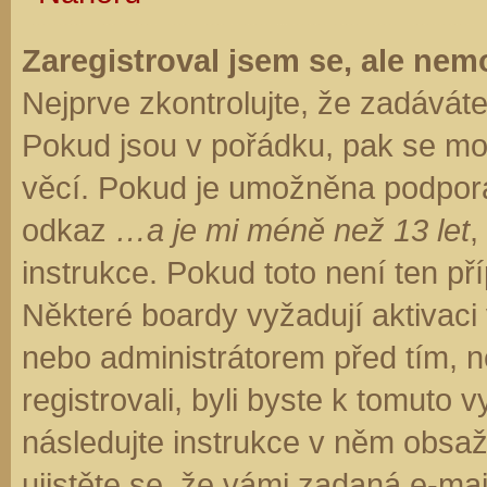
Zaregistroval jsem se, ale nemo
Nejprve zkontrolujte, že zadávát
Pokud jsou v pořádku, pak se moh
věcí. Pokud je umožněna podpora C
odkaz
…a je mi méně než 13 let
,
instrukce. Pokud toto není ten př
Některé boardy vyžadují aktivaci
nebo administrátorem před tím, ne
registrovali, byli byste k tomuto
následujte instrukce v něm obsaže
ujistěte se, že vámi zadaná e-ma