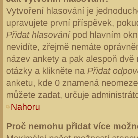
Vytvoření hlasování je jednoduch
upravujete první příspěvek, pokud
Přidat hlasování
pod hlavním okn
nevidíte, zřejmě nemáte oprávněn
název ankety a pak alespoň dvě
otázky a klikněte na
Přidat odpo
anketu, kde 0 znamená neomezen
můžete zadat, určuje administrát
Nahoru
Proč nemohu přidat více možno