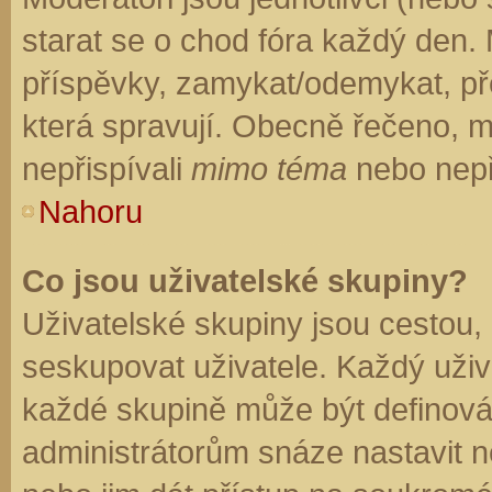
starat se o chod fóra každý den.
příspěvky, zamykat/odemykat, př
která spravují. Obecně řečeno, mo
nepřispívali
mimo téma
nebo nepři
Nahoru
Co jsou uživatelské skupiny?
Uživatelské skupiny jsou cestou,
seskupovat uživatele. Každý uživa
každé skupině může být definován
administrátorům snáze nastavit n