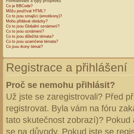
Formátování a typy příspěvků
Co je BBCode?
Můžu používat HTML?
Co to jsou smajlíci (emotikony)?
Mohu přidávat obrázky?
Co to jsou Globální oznámení?
Co to jsou oznámení?
Co to jsou důležitá témata?
Co to jsou uzamčená témata?
Co jsou ikony témat?
Registrace a přihlášení
Proč se nemohu přihlásit?
Už jste se zaregistrovali? Před p
registrovat. Byla vám na fóru za
tato skutečnost zobrazí)? Pokud a
se na důvody. Pokud jste se regist