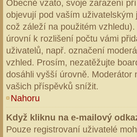
Obecně vzato, svoje zařazení př
objevují pod vaším uživatelským
což záleží na použitém vzhledu).
úrovní k rozlišení počtu vámi přid
uživatelů, např. označení moderá
vzhled. Prosím, nezatěžujte boar
dosáhli vyšší úrovně. Moderátor
vašich příspěvků snížit.
Nahoru
Když kliknu na e-mailový odkaz
Pouze registrovaní uživatelé moh