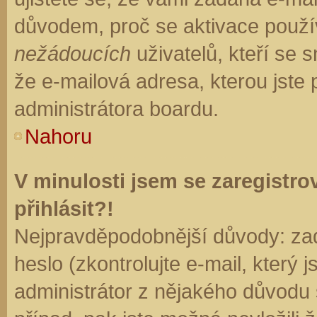
důvodem, proč se aktivace použí
nežádoucích
uživatelů, kteří se s
že e-mailová adresa, kterou jste p
administrátora boardu.
Nahoru
V minulosti jsem se zaregistr
přihlásit?!
Nejpravděpodobnější důvody: zad
heslo (zkontrolujte e-mail, který j
administrátor z nějakého důvodu 