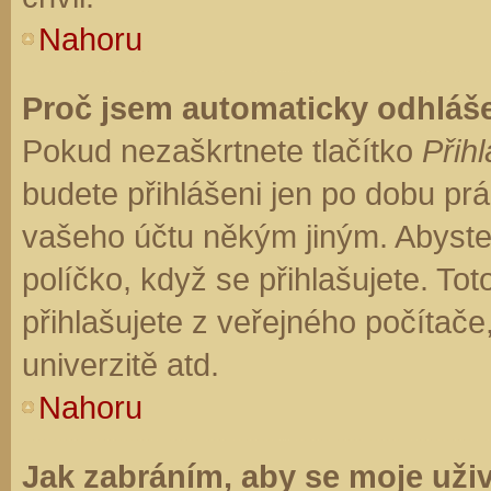
Nahoru
Proč jsem automaticky odhláš
Pokud nezaškrtnete tlačítko
Přihl
budete přihlášeni jen po dobu prá
vašeho účtu někým jiným. Abyste z
políčko, když se přihlašujete. T
přihlašujete z veřejného počítače
univerzitě atd.
Nahoru
Jak zabráním, aby se moje uži