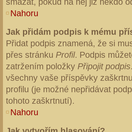
smazat, pokud na něj již někdo o
Nahoru
Jak přidám podpis k mému př
Přidat podpis znamená, že si musí
přes stránku
Profil
. Podpis můžet
zatržením položky
Připojit podpis
všechny vaše příspěvky zaškrtnu
profilu (je možné nepřidávat po
tohoto zaškrtnutí).
Nahoru
Jak vytvořím hlasování?