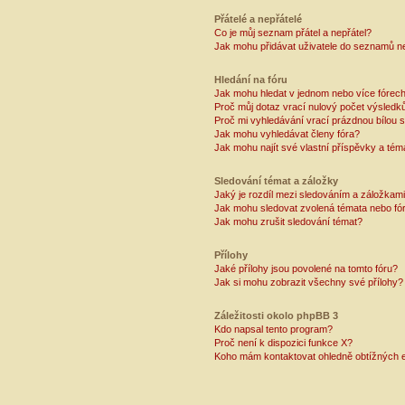
Přátelé a nepřátelé
Co je můj seznam přátel a nepřátel?
Jak mohu přidávat uživatele do seznamů ne
Hledání na fóru
Jak mohu hledat v jednom nebo více fórec
Proč můj dotaz vrací nulový počet výsledk
Proč mi vyhledávání vrací prázdnou bílou s
Jak mohu vyhledávat členy fóra?
Jak mohu najít své vlastní příspěvky a tém
Sledování témat a záložky
Jaký je rozdíl mezi sledováním a záložkam
Jak mohu sledovat zvolená témata nebo fó
Jak mohu zrušit sledování témat?
Přílohy
Jaké přílohy jsou povolené na tomto fóru?
Jak si mohu zobrazit všechny své přílohy?
Záležitosti okolo phpBB 3
Kdo napsal tento program?
Proč není k dispozici funkce X?
Koho mám kontaktovat ohledně obtížných e-