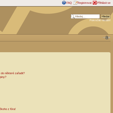
FAQ
Registrovat
Přihlásit se
Pokročilé hledání
 do některé zařadit?
piny?
ěkoho z fóra!