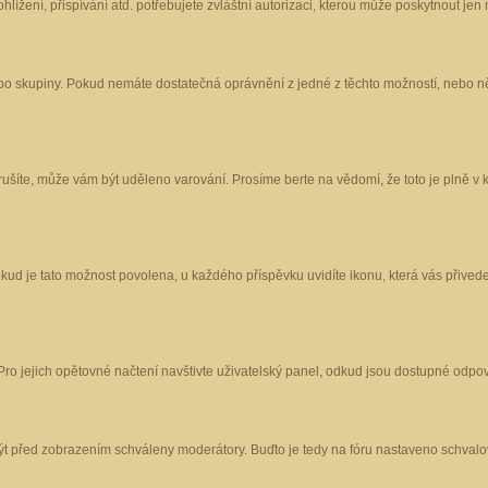
ížení, přispívání atd. potřebujete zvláštní autorizaci, kterou může poskytnout jen m
nebo skupiny. Pokud nemáte dostatečná oprávnění z jedné z těchto možností, nebo ně
porušíte, může vám být uděleno varování. Prosíme berte na vědomí, že toto je plně
okud je tato možnost povolena, u každého příspěvku uvidíte ikonu, která vás přived
o jejich opětovné načtení navštivte uživatelský panel, odkud jsou dostupné odpoví
být před zobrazením schváleny moderátory. Buďto je tedy na fóru nastaveno schvalov