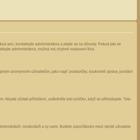
kud ano, kontaktujte administrátora a ptejte se na důvody. Pokud jste se
ntaktujte administrátora, možná má chybné nastavení fóra.
stupným anonymním uživatelům, jako např. postavičky, soukromé zprávy, posílání
 Abyste zůstali přihlášeni, zaškrtněte toto políčko, když se přihlašujete. Toto
administrátoři, moderátoři a vy sami. Budete započítáváni mezi skryté uživatele.