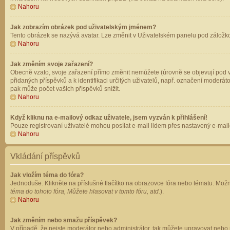
Nahoru
Jak zobrazím obrázek pod uživatelským jménem?
Tento obrázek se nazývá avatar. Lze změnit v Uživatelském panelu pod záložkou 
Nahoru
Jak změním svoje zařazení?
Obecně vzato, svoje zařazení přímo změnit nemůžete (úrovně se objevují pod v
přidaných příspěvků a k identifikaci určitých uživatelů, např. označení moderá
pak může počet vašich příspěvků snížit.
Nahoru
Když kliknu na e-mailový odkaz uživatele, jsem vyzván k přihlášení!
Pouze registrovaní uživatelé mohou posílat e-mail lidem přes nastavený e-mailo
Nahoru
Vkládání příspěvků
Jak vložím téma do fóra?
Jednoduše. Klikněte na příslušné tlačítko na obrazovce fóra nebo tématu. Možn
téma do tohoto fóra, Můžete hlasovat v tomto fóru, atd.
).
Nahoru
Jak změním nebo smažu příspěvek?
V případě, že nejste moderátor nebo administrátor, tak můžete upravovat nebo 