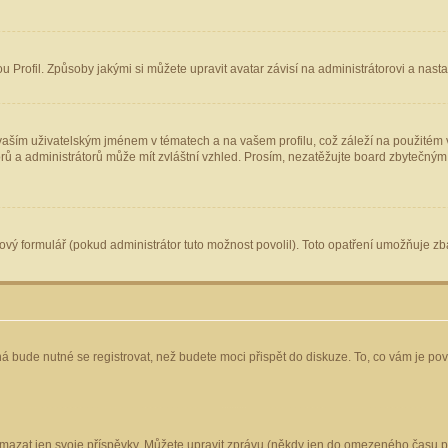
Profil. Způsoby jakými si můžete upravit avatar závisí na administrátorovi a nast
aším uživatelským jménem v tématech a na vašem profilu, což záleží na použitém v
torů a administrátorů může mít zvláštní vzhled. Prosím, nezatěžujte board zbytečným
vý formulář (pokud administrátor tuto možnost povolil). Toto opatření umožňuje zba
á bude nutné se registrovat, než budete moci přispět do diskuze. To, co vám je po
mazat jen svoje příspěvky. Můžete upravit zprávu (někdy jen do omezeného času po 