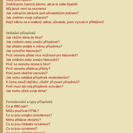
Změnil jsem časové pásmo, ale je to stále špatně!
Můj jazyk není na seznamu!
Jak zobrazím obrázek pod uživatelským jménem?
Jak změním svoje zařazení?
Když kliknu na e-mailový odkaz uživatele, jsem vyzván k přihlášení!
Vkládání příspěvků
Jak vložím téma do fóra?
Jak změním nebo smažu příspěvek?
Jak přidám podpis k mému příspěvku?
Jak vytvořím hlasování?
Proč nemohu přidat více možností pro hlasování?
Jak změním nebo smažu hlasování?
Proč se nemohu dostat k fóru?
Proč nemohu přidávat přílohy?
Proč jsem obdržel varování?
Jak mohu nahlásit příspěvek moderátorům?
K čemu slouží tlačítko „Uložit“ při psaní příspěvků?
Proč musí být můj příspěvek schválen?
Jak mohu oživit svoje téma?
Formátování a typy příspěvků
Co je BBCode?
Můžu používat HTML?
Co to jsou smajlíci (emotikony)?
Mohu přidávat obrázky?
Co to jsou Globální oznámení?
Co to jsou oznámení?