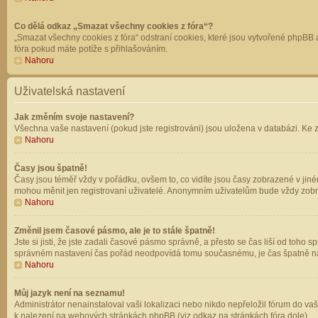
Co dělá odkaz „Smazat všechny cookies z fóra“?
„Smazat všechny cookies z fóra“ odstraní cookies, které jsou vytvořené phpBB a
fóra pokud máte potíže s přihlašováním.
Nahoru
Uživatelská nastavení
Jak změním svoje nastavení?
Všechna vaše nastavení (pokud jste registrováni) jsou uložena v databázi. Ke 
Nahoru
Časy jsou špatně!
Časy jsou téměř vždy v pořádku, ovšem to, co vidíte jsou časy zobrazené v jin
mohou měnit jen registrovaní uživatelé. Anonymním uživatelům bude vždy zobr
Nahoru
Změnil jsem časové pásmo, ale je to stále špatně!
Jste si jisti, že jste zadali časové pásmo správně, a přesto se čas liší od to
správném nastavení čas pořád neodpovídá tomu současnému, je čas špatně na
Nahoru
Můj jazyk není na seznamu!
Administrátor nenainstaloval vaši lokalizaci nebo nikdo nepřeložil fórum do va
k nalezení na webových stránkách phpBB (viz odkaz na stránkách fóra dole).