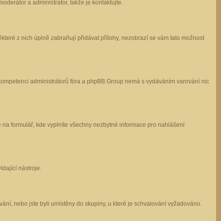
oderátor a administrátor, takže je kontaktujte.
které z nich úplně zabraňují přidávat přílohy, nezobrazí se vám tato možnost
 v kompetenci administrátorů fóra a phpBB Group nemá s vydáváním varování nic
e na formulář, kde vyplníte všechny nezbytné informace pro nahlášení
dající nástroje.
ání, nebo jste byli umístěny do skupiny, u které je schvalování vyžadováno.