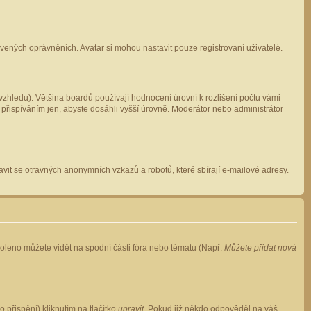
avených oprávněních. Avatar si mohou nastavit pouze registrovaní uživatelé.
zhledu). Většina boardů používají hodnocení úrovní k rozlišení počtu vámi
 přispíváním jen, abyste dosáhli vyšší úrovně. Moderátor nebo administrátor
vit se otravných anonymních vzkazů a robotů, které sbírají e-mailové adresy.
voleno můžete vidět na spodní části fóra nebo tématu (Např.
Můžete přidat nová
přispění) kliknutím na tlačítko
upravit
. Pokud již někdo odpověděl na váš