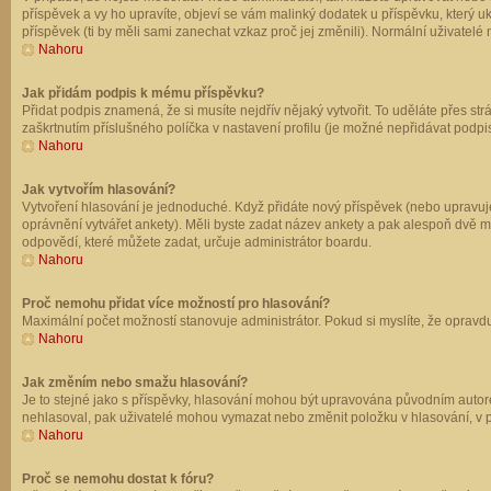
příspěvek a vy ho upravíte, objeví se vám malinký dodatek u příspěvku, který u
příspěvek (ti by měli sami zanechat vzkaz proč jej změnili). Normální uživate
Nahoru
Jak přidám podpis k mému příspěvku?
Přidat podpis znamená, že si musíte nejdřív nějaký vytvořit. To uděláte přes st
zaškrtnutím příslušného políčka v nastavení profilu (je možné nepřidávat podp
Nahoru
Jak vytvořím hlasování?
Vytvoření hlasování je jednoduché. Když přidáte nový příspěvek (nebo upravuje
oprávnění vytvářet ankety). Měli byste zadat název ankety a pak alespoň dvě 
odpovědí, které můžete zadat, určuje administrátor boardu.
Nahoru
Proč nemohu přidat více možností pro hlasování?
Maximální počet možností stanovuje administrátor. Pokud si myslíte, že opravdu
Nahoru
Jak změním nebo smažu hlasování?
Je to stejné jako s příspěvky, hlasování mohou být upravována původním autor
nehlasoval, pak uživatelé mohou vymazat nebo změnit položku v hlasování, v př
Nahoru
Proč se nemohu dostat k fóru?