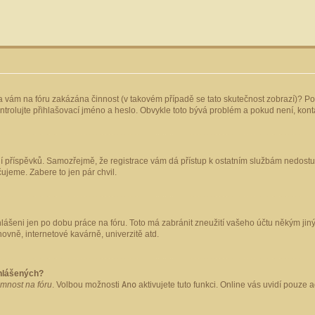
yla vám na fóru zakázána činnost (v takovém případě se tato skutečnost zobrazí)? Po
 zkontrolujte přihlašovací jméno a heslo. Obvykle toto bývá problém a pokud není, ko
ládání příspěvků. Samozřejmě, že registrace vám dá přístup k ostatním službám nedo
čujeme. Zabere to jen pár chvil.
hlášeni jen po dobu práce na fóru. Toto má zabránit zneužití vašeho účtu někým jiným.
ovně, internetové kavárně, univerzitě atd.
ihlášených?
omnost na fóru
. Volbou možnosti
Ano
aktivujete tuto funkci. Online vás uvidí pouze 