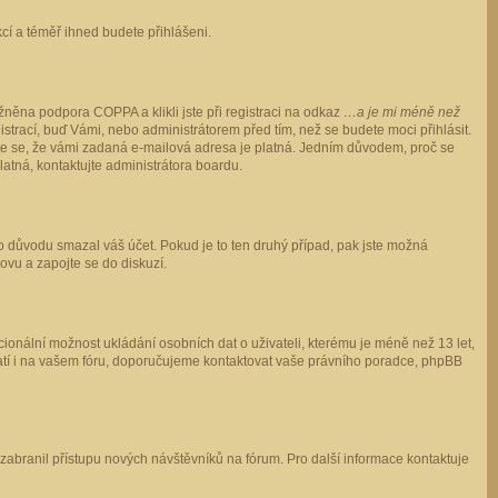
ukcí a téměř ihned budete přihlášeni.
něna podpora COPPA a klikli jste při registraci na odkaz
…a je mi méně než
istrací, buď Vámi, nebo administrátorem před tím, než se budete moci přihlásit.
stěte se, že vámi zadaná e-mailová adresa je platná. Jedním důvodem, proč se
 platná, kontaktujte administrátora boardu.
ho důvodu smazal váš účet. Pokud je to ten druhý případ, pak jste možná
novu a zapojte se do diskuzí.
cionální možnost ukládání osobních dat o uživateli, kterému je méně než 13 let,
o platí i na vašem fóru, doporučujeme kontaktovat vaše právního poradce, phpBB
y zabranil přístupu nových návštěvníků na fórum. Pro další informace kontaktuje