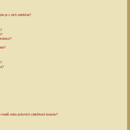
bo je z nich odebírat?
h?
ů?
tránku!?
ata?
i?
ra?
mailů nebo právních záležitostí boardu?