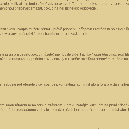
kazuje, kolikrát jste tento příspěvek upravovali. Tento dodatek se neobjeví, pokud
lé nemohou příspěvek smazat, pokud na něj již někdo odpověděl.
ránku
Profil
. Podpis můžete přidat k právě psanému příspěvku zatržením položky
Při
is k vybraným příspěvkům odstraněním tohoto zaškrtnutí).
te první příspěvek, pokud můžete) měli byste vidět tlačítko
Přidat hlasování
pod hla
možnosti (nastavte napsáním název otázky a klikněte na
Přidat odpověď
. Můžete ta
 nezbytně potřebujete více možností, kontaktujte administrátora fóra pro další info
em, moderátorem nebo administrátorem. Úpravu zahájíte kliknutím na první příspěv
ípadě již uskutečněné volby to tak může učinit jen moderátor nebo administrátor. 