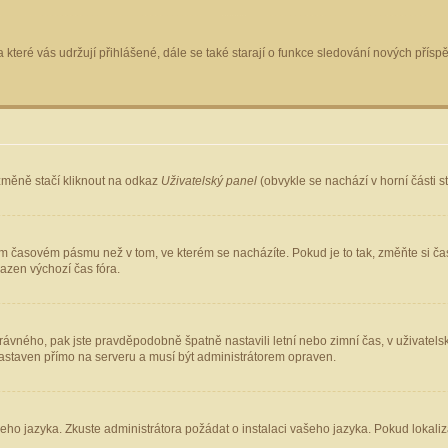
 které vás udržují přihlášené, dále se také starají o funkce sledování nových pří
změně stačí kliknout na odkaz
Uživatelský panel
(obvykle se nachází v horní části 
ém časovém pásmu než v tom, ve kterém se nacházíte. Pokud je to tak, změňte si ča
azen výchozí čas fóra.
ho správného, pak jste pravděpodobně špatně nastavili letní nebo zimní čas, v uživ
staven přímo na serveru a musí být administrátorem opraven.
šeho jazyka. Zkuste administrátora požádat o instalaci vašeho jazyka. Pokud lokaliz