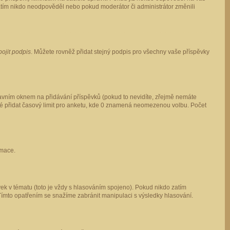
 zatím nikdo neodpověděl nebo pokud moderátor či administrátor změnili
pojit podpis
. Můžete rovněž přidat stejný podpis pro všechny vaše příspěvky
vním oknem na přidávání příspěvků (pokud to nevidíte, zřejmě nemáte
ké přidat časový limit pro anketu, kde 0 znamená neomezenou volbu. Počet
rmace.
ek v tématu (toto je vždy s hlasováním spojeno). Pokud nikdo zatím
Tímto opatřením se snažíme zabránit manipulaci s výsledky hlasování.