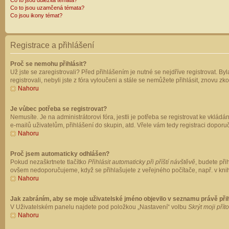
Co to jsou důležitá témata?
Co to jsou uzamčená témata?
Co jsou ikony témat?
Registrace a přihlášení
Proč se nemohu přihlásit?
Už jste se zaregistrovali? Před přihlášením je nutné se nejdříve registrovat. B
registrovali, nebyli jste z fóra vyloučeni a stále se nemůžete přihlásit, znovu
Nahoru
Je vůbec potřeba se registrovat?
Nemusíte. Je na administrátorovi fóra, jestli je potřeba se registrovat ke vk
e-mailů uživatelům, přihlášení do skupin, atd. Vřele vám tedy registraci doporu
Nahoru
Proč jsem automaticky odhlášen?
Pokud nezaškrtnete tlačítko
Přihlásit automaticky při příští návštěvě
, budete při
ovšem nedoporučujeme, když se přihlašujete z veřejného počítače, např. v knih
Nahoru
Jak zabráním, aby se moje uživatelské jméno objevilo v seznamu právě př
V Uživatelském panelu najdete pod položkou „Nastavení“ volbu
Skrýt moji přít
Nahoru