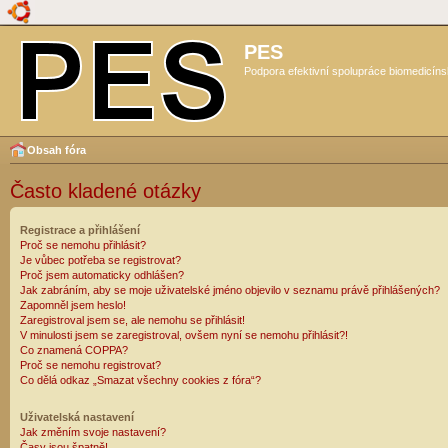
PES
Podpora efektivní spolupráce biomedicíns
Obsah fóra
Často kladené otázky
Registrace a přihlášení
Proč se nemohu přihlásit?
Je vůbec potřeba se registrovat?
Proč jsem automaticky odhlášen?
Jak zabráním, aby se moje uživatelské jméno objevilo v seznamu právě přihlášených?
Zapomněl jsem heslo!
Zaregistroval jsem se, ale nemohu se přihlásit!
V minulosti jsem se zaregistroval, ovšem nyní se nemohu přihlásit?!
Co znamená COPPA?
Proč se nemohu registrovat?
Co dělá odkaz „Smazat všechny cookies z fóra“?
Uživatelská nastavení
Jak změním svoje nastavení?
Časy jsou špatně!