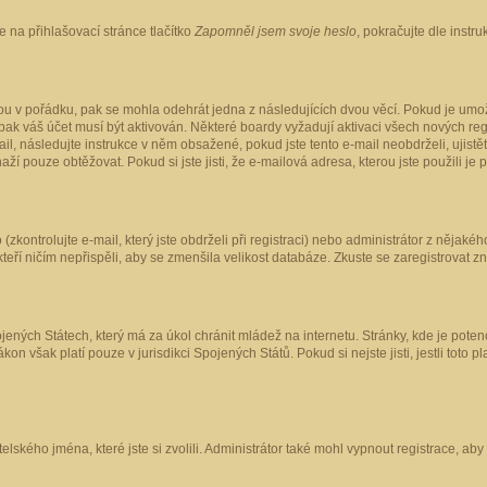
 na přihlašovací stránce tlačítko
Zapomněl jsem svoje heslo
, pokračujte dle instr
ou v pořádku, pak se mohla odehrát jedna z následujících dvou věcí. Pokud je umož
pak váš účet musí být aktivován. Některé boardy vyžadují aktivaci všech nových reg
-mail, následujte instrukce v něm obsažené, pokud jste tento e-mail neobdrželi, uji
naží pouze obtěžovat. Pokud si jste jisti, že e-mailová adresa, kterou jste použili je
kontrolujte e-mail, který jste obdrželi při registraci) nebo administrátor z nějaké
 kteří ničím nepřispěli, aby se zmenšila velikost databáze. Zkuste se zaregistrovat z
ených Státech, který má za úkol chránit mládež na internetu. Stránky, kde je poten
kon však platí pouze v jurisdikci Spojených Států. Pokud si nejste jisti, jestli tot
elského jména, které jste si zvolili. Administrátor také mohl vypnout registrace, ab