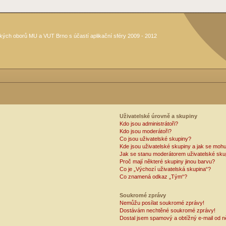
kých oborů MU a VUT Brno s účastí aplikační sféry 2009 - 2012
Uživatelské úrovně a skupiny
Kdo jsou administrátoři?
Kdo jsou moderátoři?
Co jsou uživatelské skupiny?
Kde jsou uživatelské skupiny a jak se mohu
Jak se stanu moderátorem uživatelské sku
Proč mají některé skupiny jinou barvu?
Co je „Výchozí uživatelská skupina“?
Co znamená odkaz „Tým“?
Soukromé zprávy
Nemůžu posílat soukromé zprávy!
Dostávám nechtěné soukromé zprávy!
Dostal jsem spamový a obtížný e-mail od n