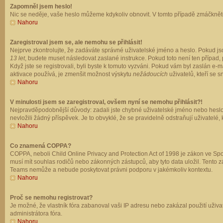
Zapomněl jsem heslo!
Nic se neděje, vaše heslo můžeme kdykoliv obnovit. V tomto případě zmáčkněte
Nahoru
Zaregistroval jsem se, ale nemohu se přihlásit!
Nejprve zkontrolujte, že zadáváte správné uživatelské jméno a heslo. Pokud js
13 let
, budete muset následovat zaslané instrukce. Pokud toto není ten případ, 
Když jste se registrovali, byli byste k tomuto vyzváni. Pokud vám byl zaslán e
aktivace používá, je zmenšit možnost výskytu
nežádoucích
uživatelů, kteří se s
Nahoru
V minulosti jsem se zaregistroval, ovšem nyní se nemohu přihlásit?!
Nejpravděpodobnější důvody: zadali jste chybné uživatelské jméno nebo heslo (z
nevložili žádný příspěvek. Je to obvyklé, že se pravidelně odstraňují uživatelé,
Nahoru
Co znamená COPPA?
COPPA, neboli Child Online Privacy and Protection Act of 1998 je zákon ve Spoj
musí mít souhlas rodičů nebo zákonných zástupců, aby tyto data uložil. Tento zá
Teams nemůže a nebude poskytovat právni podporu v jakémkoliv kontextu.
Nahoru
Proč se nemohu registrovat?
Je možné, že vlastník fóra zabanoval vaši IP adresu nebo zakázal použití uživat
administrátora fóra.
Nahoru