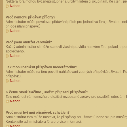
Některá fóra mohou být znepřístupněna určitým lidem či skupinám. Ke čtení, prohl
Nahoru
Proč nemohu přidávat přílohy?
Administrátor může povolovat přidávání příloh pro jednotlivá fóra, uživatele, 
při odesílání příspěvků.
Nahoru
Proč jsem obdržel varování?
Každý administrátor si může stanovit vlastní pravidla na svém fóru, pokud je 
společného.
Nahoru
Jak mohu nahlásit příspěvek moderátorům?
Administrátor může na fóru povolit nahlašování vadných příspěvků uživateli. P
příspěvku.
Nahoru
K čemu slouží tlačítko „Uložit“ při psaní příspěvků?
Tato možnost vám umožňuje uložit si rozepsané zprávy pro pozdější odeslání. Pr
Nahoru
Proč musí být můj příspěvek schválen?
Administrátor fóra může nastavit, že příspěvky od uživatelů nebo skupin musí 
Kontaktujte administrátora fóra pro více informací.
Nahoru