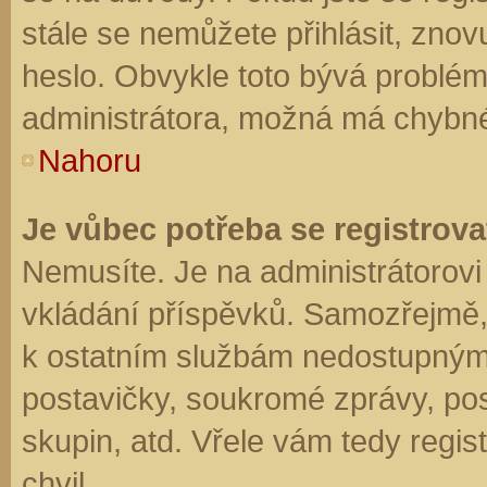
stále se nemůžete přihlásit, znov
heslo. Obvykle toto bývá problém
administrátora, možná má chybné
Nahoru
Je vůbec potřeba se registrova
Nemusíte. Je na administrátorovi f
vkládání příspěvků. Samozřejmě,
k ostatním službám nedostupným
postavičky, soukromé zprávy, posí
skupin, atd. Vřele vám tedy regis
chvil.