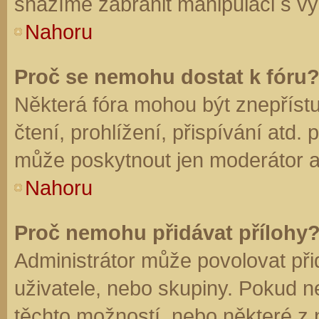
snažíme zabránit manipulaci s vý
Nahoru
Proč se nemohu dostat k fóru
Některá fóra mohou být znepříst
čtení, prohlížení, přispívání atd. 
může poskytnout jen moderátor a a
Nahoru
Proč nemohu přidávat přílohy
Administrátor může povolovat přid
uživatele, nebo skupiny. Pokud 
těchto možností, nebo některé z n