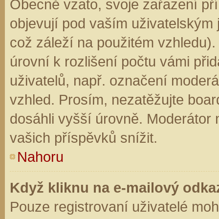
Obecně vzato, svoje zařazení př
objevují pod vaším uživatelským
což záleží na použitém vzhledu).
úrovní k rozlišení počtu vámi přid
uživatelů, např. označení moderá
vzhled. Prosím, nezatěžujte boar
dosáhli vyšší úrovně. Moderátor
vašich příspěvků snížit.
Nahoru
Když kliknu na e-mailový odkaz
Pouze registrovaní uživatelé moh