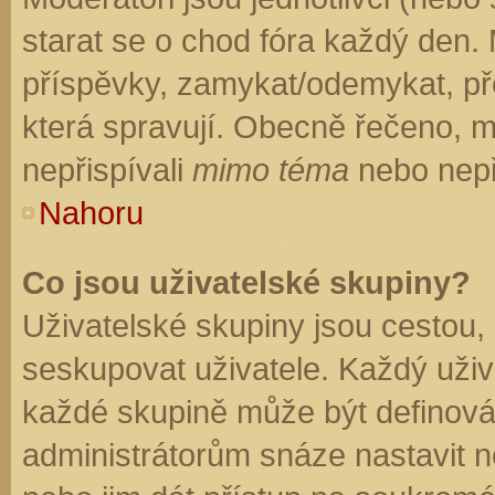
starat se o chod fóra každý den.
příspěvky, zamykat/odemykat, př
která spravují. Obecně řečeno, mo
nepřispívali
mimo téma
nebo nepři
Nahoru
Co jsou uživatelské skupiny?
Uživatelské skupiny jsou cestou,
seskupovat uživatele. Každý uživa
každé skupině může být definován
administrátorům snáze nastavit n