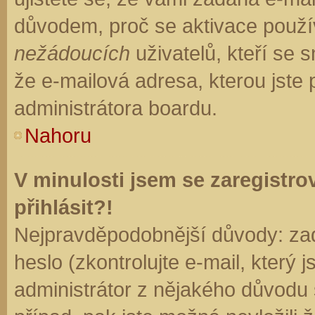
důvodem, proč se aktivace použí
nežádoucích
uživatelů, kteří se s
že e-mailová adresa, kterou jste p
administrátora boardu.
Nahoru
V minulosti jsem se zaregistr
přihlásit?!
Nejpravděpodobnější důvody: zad
heslo (zkontrolujte e-mail, který j
administrátor z nějakého důvodu 