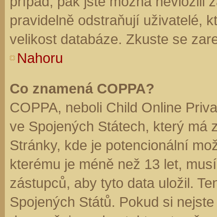
případ, pak jste možná nevložili 
pravidelně odstraňují uživatelé, k
velikost databáze. Zkuste se zare
Nahoru
Co znamená COPPA?
COPPA, neboli Child Online Priva
ve Spojených Státech, který má z
Stránky, kde je potencionální mož
kterému je méně než 13 let, mus
zástupců, aby tyto data uložil. Te
Spojených Států. Pokud si nejste jis