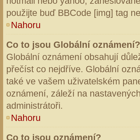
hotmail nebo yahoo, zaheslované
použijte buď BBCode [img] tag ne
Nahoru
Co to jsou Globální oznámení
Globální oznámení obsahují důleži
přečíst co nejdříve. Globální oz
také ve vašem uživatelském panelu
oznámení, záleží na nastavených
administrátoři.
Nahoru
Co to jsou oznámení?