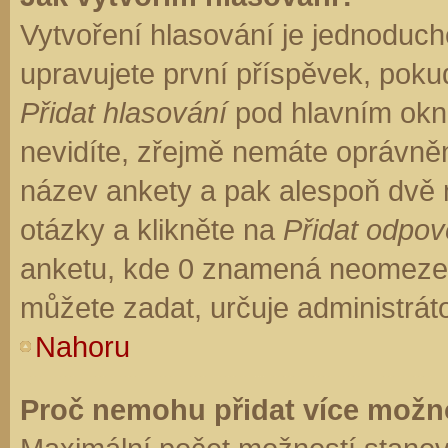
Vytvoření hlasování je jednoduch
upravujete první příspěvek, pokud
Přidat hlasování
pod hlavním okn
nevidíte, zřejmě nemáte oprávněn
název ankety a pak alespoň dvě
otázky a klikněte na
Přidat odpo
anketu, kde 0 znamená neomezen
můžete zadat, určuje administrát
Nahoru
Proč nemohu přidat více možno