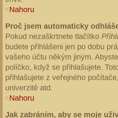
Nahoru
Proč jsem automaticky odhláš
Pokud nezaškrtnete tlačítko
Přihl
budete přihlášeni jen po dobu prá
vašeho účtu někým jiným. Abyste z
políčko, když se přihlašujete. T
přihlašujete z veřejného počítače
univerzitě atd.
Nahoru
Jak zabráním, aby se moje uži