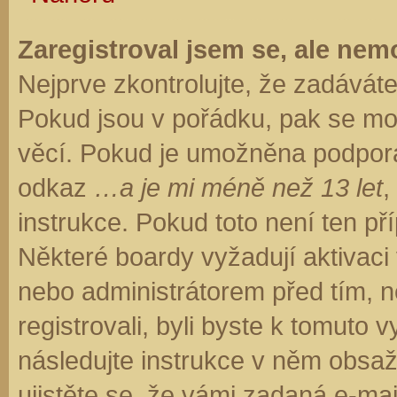
Zaregistroval jsem se, ale nemo
Nejprve zkontrolujte, že zadávát
Pokud jsou v pořádku, pak se moh
věcí. Pokud je umožněna podpora C
odkaz
…a je mi méně než 13 let
,
instrukce. Pokud toto není ten př
Některé boardy vyžadují aktivaci
nebo administrátorem před tím, ne
registrovali, byli byste k tomuto
následujte instrukce v něm obsaže
ujistěte se, že vámi zadaná e-ma