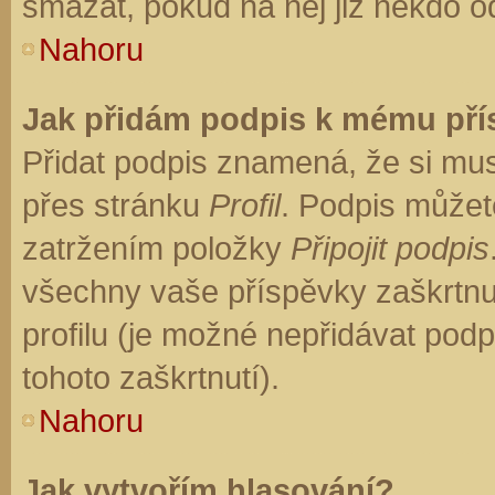
smazat, pokud na něj již někdo o
Nahoru
Jak přidám podpis k mému př
Přidat podpis znamená, že si musí
přes stránku
Profil
. Podpis můžet
zatržením položky
Připojit podpis
všechny vaše příspěvky zaškrtnu
profilu (je možné nepřidávat po
tohoto zaškrtnutí).
Nahoru
Jak vytvořím hlasování?