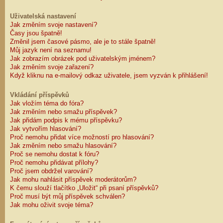
Uživatelská nastavení
Jak změním svoje nastavení?
Časy jsou špatně!
Změnil jsem časové pásmo, ale je to stále špatně!
Můj jazyk není na seznamu!
Jak zobrazím obrázek pod uživatelským jménem?
Jak změním svoje zařazení?
Když kliknu na e-mailový odkaz uživatele, jsem vyzván k přihlášení!
Vkládání příspěvků
Jak vložím téma do fóra?
Jak změním nebo smažu příspěvek?
Jak přidám podpis k mému příspěvku?
Jak vytvořím hlasování?
Proč nemohu přidat více možností pro hlasování?
Jak změním nebo smažu hlasování?
Proč se nemohu dostat k fóru?
Proč nemohu přidávat přílohy?
Proč jsem obdržel varování?
Jak mohu nahlásit příspěvek moderátorům?
K čemu slouží tlačítko „Uložit“ při psaní příspěvků?
Proč musí být můj příspěvek schválen?
Jak mohu oživit svoje téma?