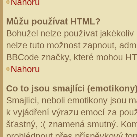
Nahoru
Můžu používat HTML?
Bohužel nelze používat jakékoliv
nelze tuto možnost zapnout, admi
BBCode značky, které mohou HT
Nahoru
Co to jsou smajlíci (emotikony
Smajlíci, neboli emotikony jsou m
k vyjádření výrazu emocí za použ
šťastný, :( znamená smutný. Kom
prohlédnout přes příspěvkový for