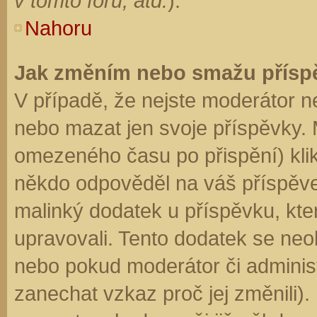
v tomto fóru, atd.
).
Nahoru
Jak změním nebo smažu přísp
V případě, že nejste moderátor n
nebo mazat jen svoje příspěvky. 
omezeného času po přispění) klik
někdo odpověděl na váš příspěve
malinký dodatek u příspěvku, kter
upravovali. Tento dodatek se neo
nebo pokud moderátor či administr
zanechat vzkaz proč jej změnili)