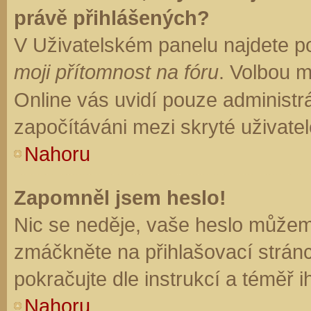
právě přihlášených?
V Uživatelském panelu najdete p
moji přítomnost na fóru
. Volbou 
Online vás uvidí pouze administrá
započítáváni mezi skryté uživatel
Nahoru
Zapomněl jsem heslo!
Nic se neděje, vaše heslo můžem
zmáčkněte na přihlašovací stránc
pokračujte dle instrukcí a téměř i
Nahoru