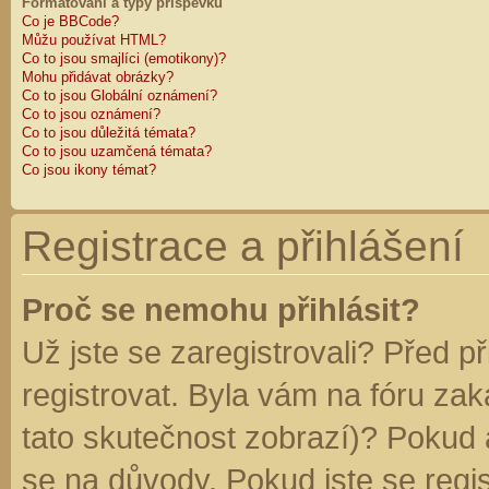
Formátování a typy příspěvků
Co je BBCode?
Můžu používat HTML?
Co to jsou smajlíci (emotikony)?
Mohu přidávat obrázky?
Co to jsou Globální oznámení?
Co to jsou oznámení?
Co to jsou důležitá témata?
Co to jsou uzamčená témata?
Co jsou ikony témat?
Registrace a přihlášení
Proč se nemohu přihlásit?
Už jste se zaregistrovali? Před p
registrovat. Byla vám na fóru za
tato skutečnost zobrazí)? Pokud a
se na důvody. Pokud jste se regist