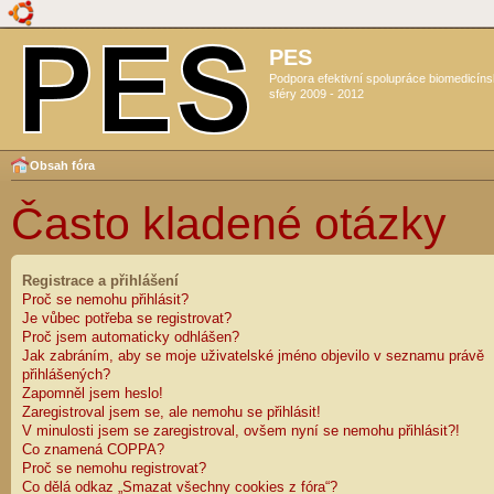
PES
Podpora efektivní spolupráce biomedicín
sféry 2009 - 2012
Obsah fóra
Často kladené otázky
Registrace a přihlášení
Proč se nemohu přihlásit?
Je vůbec potřeba se registrovat?
Proč jsem automaticky odhlášen?
Jak zabráním, aby se moje uživatelské jméno objevilo v seznamu právě
přihlášených?
Zapomněl jsem heslo!
Zaregistroval jsem se, ale nemohu se přihlásit!
V minulosti jsem se zaregistroval, ovšem nyní se nemohu přihlásit?!
Co znamená COPPA?
Proč se nemohu registrovat?
Co dělá odkaz „Smazat všechny cookies z fóra“?