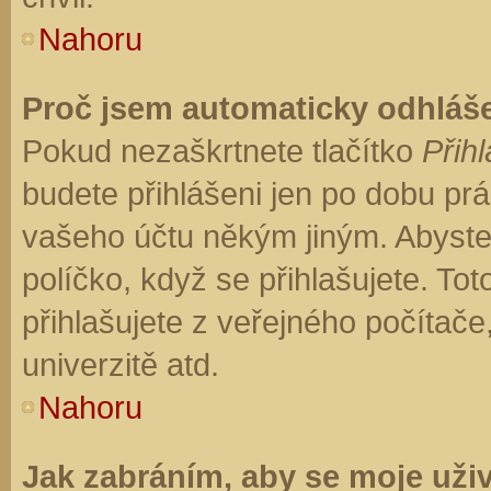
Nahoru
Proč jsem automaticky odhláš
Pokud nezaškrtnete tlačítko
Přihl
budete přihlášeni jen po dobu prá
vašeho účtu někým jiným. Abyste z
políčko, když se přihlašujete. T
přihlašujete z veřejného počítače
univerzitě atd.
Nahoru
Jak zabráním, aby se moje uži