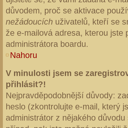
důvodem, proč se aktivace použí
nežádoucích
uživatelů, kteří se s
že e-mailová adresa, kterou jste p
administrátora boardu.
Nahoru
V minulosti jsem se zaregistr
přihlásit?!
Nejpravděpodobnější důvody: zad
heslo (zkontrolujte e-mail, který j
administrátor z nějakého důvodu 