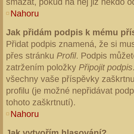
smazat, pokud na něj již někdo o
Nahoru
Jak přidám podpis k mému př
Přidat podpis znamená, že si musí
přes stránku
Profil
. Podpis můžet
zatržením položky
Připojit podpis
všechny vaše příspěvky zaškrtnu
profilu (je možné nepřidávat po
tohoto zaškrtnutí).
Nahoru
Jak vytvořím hlasování?