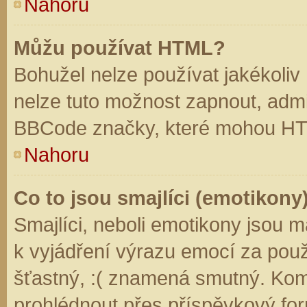
Nahoru
Můžu používat HTML?
Bohužel nelze používat jakékoliv
nelze tuto možnost zapnout, admi
BBCode značky, které mohou HT
Nahoru
Co to jsou smajlíci (emotikony
Smajlíci, neboli emotikony jsou m
k vyjádření výrazu emocí za použ
šťastný, :( znamená smutný. Kom
prohlédnout přes příspěvkový for