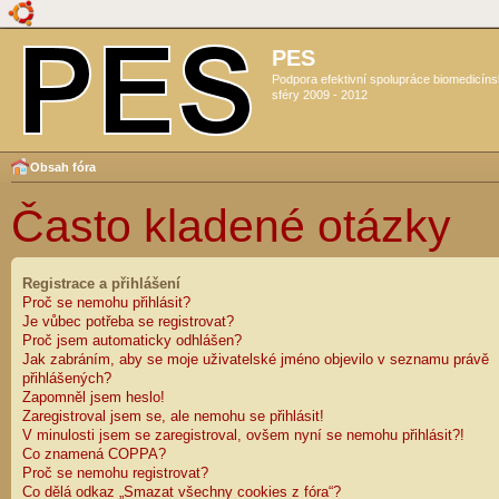
PES
Podpora efektivní spolupráce biomedicín
sféry 2009 - 2012
Obsah fóra
Často kladené otázky
Registrace a přihlášení
Proč se nemohu přihlásit?
Je vůbec potřeba se registrovat?
Proč jsem automaticky odhlášen?
Jak zabráním, aby se moje uživatelské jméno objevilo v seznamu právě
přihlášených?
Zapomněl jsem heslo!
Zaregistroval jsem se, ale nemohu se přihlásit!
V minulosti jsem se zaregistroval, ovšem nyní se nemohu přihlásit?!
Co znamená COPPA?
Proč se nemohu registrovat?
Co dělá odkaz „Smazat všechny cookies z fóra“?