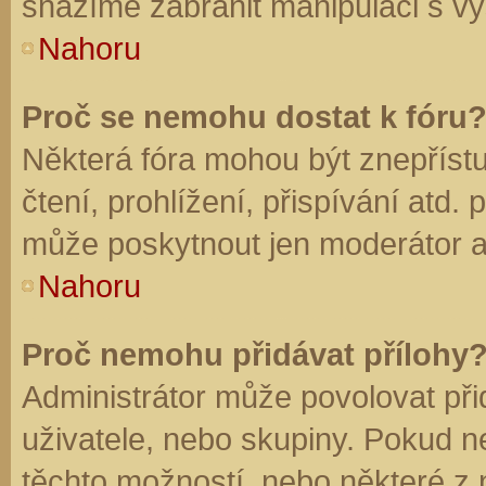
snažíme zabránit manipulaci s vý
Nahoru
Proč se nemohu dostat k fóru
Některá fóra mohou být znepříst
čtení, prohlížení, přispívání atd. 
může poskytnout jen moderátor a a
Nahoru
Proč nemohu přidávat přílohy
Administrátor může povolovat přid
uživatele, nebo skupiny. Pokud 
těchto možností, nebo některé z n