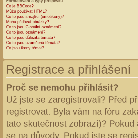
Formátování a typy příspěvků
Co je BBCode?
Můžu používat HTML?
Co to jsou smajlíci (emotikony)?
Mohu přidávat obrázky?
Co to jsou Globální oznámení?
Co to jsou oznámení?
Co to jsou důležitá témata?
Co to jsou uzamčená témata?
Co jsou ikony témat?
Registrace a přihlášení
Proč se nemohu přihlásit?
Už jste se zaregistrovali? Před p
registrovat. Byla vám na fóru za
tato skutečnost zobrazí)? Pokud a
se na důvody. Pokud jste se regist