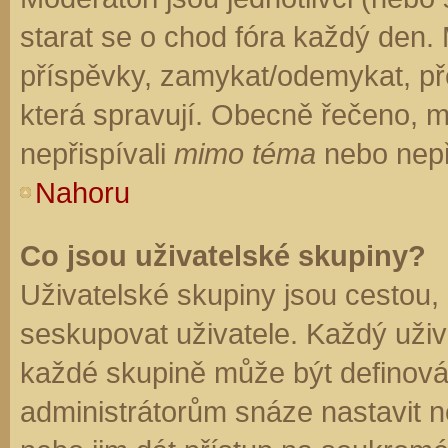
starat se o chod fóra každý den.
příspěvky, zamykat/odemykat, př
která spravují. Obecně řečeno, mo
nepřispívali
mimo téma
nebo nepři
Nahoru
Co jsou uživatelské skupiny?
Uživatelské skupiny jsou cestou,
seskupovat uživatele. Každý uživa
každé skupině může být definován
administrátorům snáze nastavit n