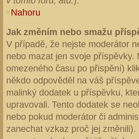
v tomto fóru, atd.
).
Nahoru
Jak změním nebo smažu přísp
V případě, že nejste moderátor n
nebo mazat jen svoje příspěvky. 
omezeného času po přispění) klik
někdo odpověděl na váš příspěve
malinký dodatek u příspěvku, kter
upravovali. Tento dodatek se neo
nebo pokud moderátor či administr
zanechat vzkaz proč jej změnili)