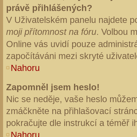
právě přihlášených?
V Uživatelském panelu najdete p
moji přítomnost na fóru
. Volbou 
Online vás uvidí pouze administrá
započítáváni mezi skryté uživatel
Nahoru
Zapomněl jsem heslo!
Nic se neděje, vaše heslo můžem
zmáčkněte na přihlašovací stránc
pokračujte dle instrukcí a téměř i
Nahoru