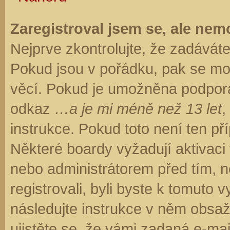
Zaregistroval jsem se, ale nemo
Nejprve zkontrolujte, že zadávát
Pokud jsou v pořádku, pak se moh
věcí. Pokud je umožněna podpora C
odkaz
…a je mi méně než 13 let
,
instrukce. Pokud toto není ten př
Některé boardy vyžadují aktivaci
nebo administrátorem před tím, ne
registrovali, byli byste k tomuto
následujte instrukce v něm obsaže
ujistěte se, že vámi zadaná e-ma