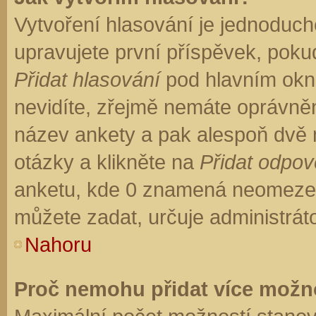
Vytvoření hlasování je jednoduch
upravujete první příspěvek, pokud
Přidat hlasování
pod hlavním okn
nevidíte, zřejmě nemáte oprávněn
název ankety a pak alespoň dvě
otázky a klikněte na
Přidat odpo
anketu, kde 0 znamená neomezen
můžete zadat, určuje administrát
Nahoru
Proč nemohu přidat více možno