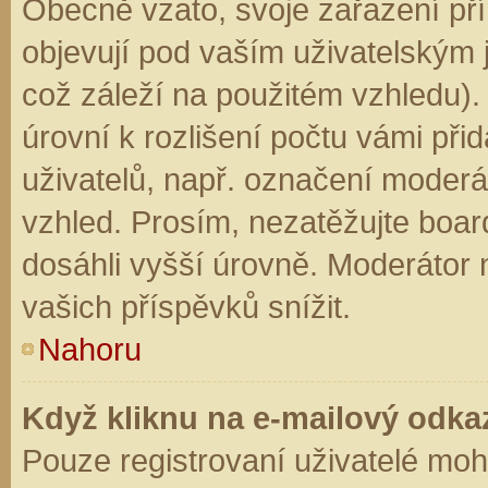
Obecně vzato, svoje zařazení př
objevují pod vaším uživatelským
což záleží na použitém vzhledu).
úrovní k rozlišení počtu vámi přid
uživatelů, např. označení moderá
vzhled. Prosím, nezatěžujte boar
dosáhli vyšší úrovně. Moderátor
vašich příspěvků snížit.
Nahoru
Když kliknu na e-mailový odkaz
Pouze registrovaní uživatelé moh