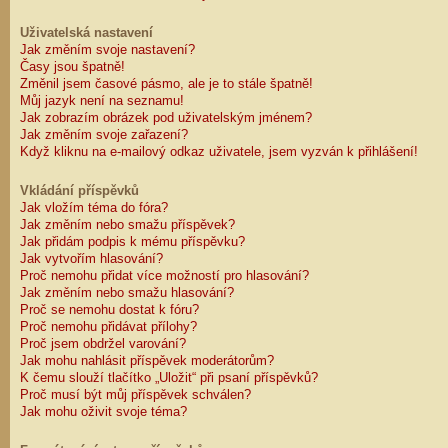
Uživatelská nastavení
Jak změním svoje nastavení?
Časy jsou špatně!
Změnil jsem časové pásmo, ale je to stále špatně!
Můj jazyk není na seznamu!
Jak zobrazím obrázek pod uživatelským jménem?
Jak změním svoje zařazení?
Když kliknu na e-mailový odkaz uživatele, jsem vyzván k přihlášení!
Vkládání příspěvků
Jak vložím téma do fóra?
Jak změním nebo smažu příspěvek?
Jak přidám podpis k mému příspěvku?
Jak vytvořím hlasování?
Proč nemohu přidat více možností pro hlasování?
Jak změním nebo smažu hlasování?
Proč se nemohu dostat k fóru?
Proč nemohu přidávat přílohy?
Proč jsem obdržel varování?
Jak mohu nahlásit příspěvek moderátorům?
K čemu slouží tlačítko „Uložit“ při psaní příspěvků?
Proč musí být můj příspěvek schválen?
Jak mohu oživit svoje téma?