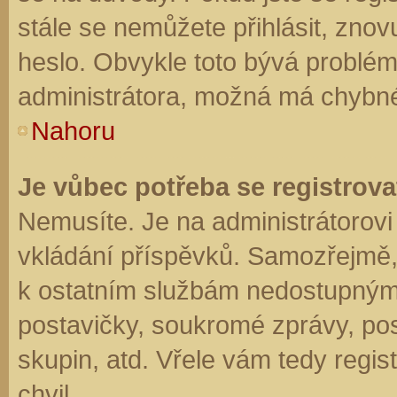
stále se nemůžete přihlásit, znov
heslo. Obvykle toto bývá problém
administrátora, možná má chybné
Nahoru
Je vůbec potřeba se registrova
Nemusíte. Je na administrátorovi f
vkládání příspěvků. Samozřejmě,
k ostatním službám nedostupným
postavičky, soukromé zprávy, posí
skupin, atd. Vřele vám tedy regis
chvil.