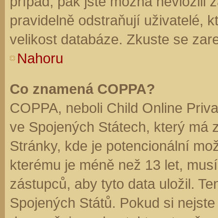
případ, pak jste možná nevložili 
pravidelně odstraňují uživatelé, k
velikost databáze. Zkuste se zare
Nahoru
Co znamená COPPA?
COPPA, neboli Child Online Priva
ve Spojených Státech, který má z
Stránky, kde je potencionální mož
kterému je méně než 13 let, mus
zástupců, aby tyto data uložil. Te
Spojených Států. Pokud si nejste jis