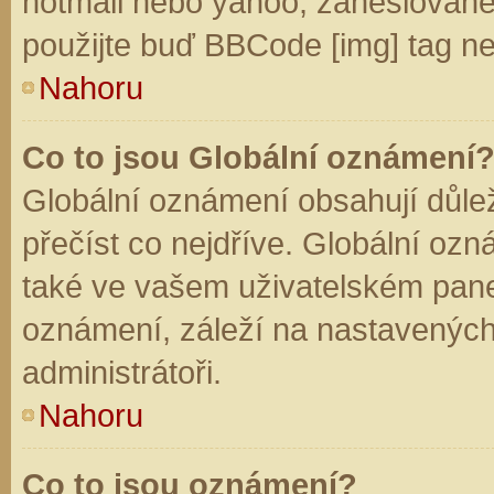
hotmail nebo yahoo, zaheslované
použijte buď BBCode [img] tag ne
Nahoru
Co to jsou Globální oznámení
Globální oznámení obsahují důleži
přečíst co nejdříve. Globální oz
také ve vašem uživatelském panelu
oznámení, záleží na nastavených
administrátoři.
Nahoru
Co to jsou oznámení?