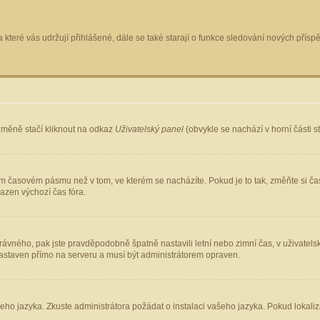
 které vás udržují přihlášené, dále se také starají o funkce sledování nových pří
změně stačí kliknout na odkaz
Uživatelský panel
(obvykle se nachází v horní části 
ém časovém pásmu než v tom, ve kterém se nacházíte. Pokud je to tak, změňte si ča
azen výchozí čas fóra.
ho správného, pak jste pravděpodobně špatně nastavili letní nebo zimní čas, v uživ
staven přímo na serveru a musí být administrátorem opraven.
šeho jazyka. Zkuste administrátora požádat o instalaci vašeho jazyka. Pokud lokaliz