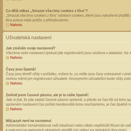
Co dělá odkaz „Smazat všechny cookies z fóra“?
„Smazat všechny cookies z fóra“ odstraní cookies, které jsou vytvořené phpBB a
fóra pokud máte potíže s přihlašováním.
Nahoru
Uživatelská nastavení
Jak změním svoje nastavení?
Všechna vaše nastavení (pokud jste registrováni) jsou uložena v databázi. Ke 
Nahoru
Časy jsou špatně!
Časy jsou téměř vždy v pořádku, ovšem to, co vidíte jsou časy zobrazené v jin
mohou měnit jen registrovaní uživatelé. Anonymním uživatelům bude vždy zobr
Nahoru
Změnil jsem časové pásmo, ale je to stále špatně!
Jste si jisti, že jste zadali časové pásmo správně, a přesto se čas liší od to
správném nastavení čas pořád neodpovídá tomu současnému, je čas špatně na
Nahoru
Můj jazyk není na seznamu!
Administrátor nenainstaloval vaši lokalizaci nebo nikdo nepřeložil fórum do va
k nalezení na webových stránkách phpBB (viz odkaz na stránkách fóra dole).