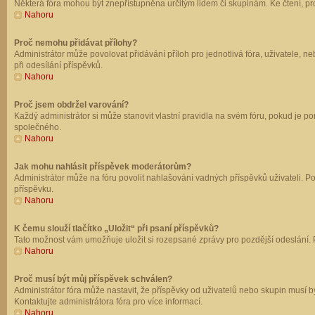
Některá fóra mohou být znepřístupněna určitým lidem či skupinám. Ke čtení, prohl
Nahoru
Proč nemohu přidávat přílohy?
Administrátor může povolovat přidávání příloh pro jednotlivá fóra, uživatele, 
při odesílání příspěvků.
Nahoru
Proč jsem obdržel varování?
Každý administrátor si může stanovit vlastní pravidla na svém fóru, pokud je 
společného.
Nahoru
Jak mohu nahlásit příspěvek moderátorům?
Administrátor může na fóru povolit nahlašování vadných příspěvků uživateli. P
příspěvku.
Nahoru
K čemu slouží tlačítko „Uložit“ při psaní příspěvků?
Tato možnost vám umožňuje uložit si rozepsané zprávy pro pozdější odeslání. Pr
Nahoru
Proč musí být můj příspěvek schválen?
Administrátor fóra může nastavit, že příspěvky od uživatelů nebo skupin musí 
Kontaktujte administrátora fóra pro více informací.
Nahoru