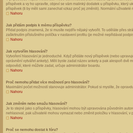
příspěvek a vy ho upravíte, objeví se vám malinký dodatek u příspěvku, který u
příspěvek (ti by měli sami zanechat vzkaz proč jej změnili). Normální uživate
Nahoru
Jak přidám podpis k mému příspěvku?
Přidat podpis znamená, že si musíte nejdřív nějaký vytvořit. To uděláte přes st
zaškrtnutím příslušného políčka v nastavení profilu (je možné nepřidávat podp
Nahoru
Jak vytvořím hlasování?
Vytvoření hlasování je jednoduché. Když přidáte nový příspěvek (nebo upravuje
oprávnění vytvářet ankety). Měli byste zadat název ankety a pak alespoň dvě 
odpovědí, které můžete zadat, určuje administrátor boardu.
Nahoru
Proč nemohu přidat více možností pro hlasování?
Maximální počet možností stanovuje administrátor. Pokud si myslíte, že opravdu
Nahoru
Jak změním nebo smažu hlasování?
Je to stejné jako s příspěvky, hlasování mohou být upravována původním autor
nehlasoval, pak uživatelé mohou vymazat nebo změnit položku v hlasování, v př
Nahoru
Proč se nemohu dostat k fóru?