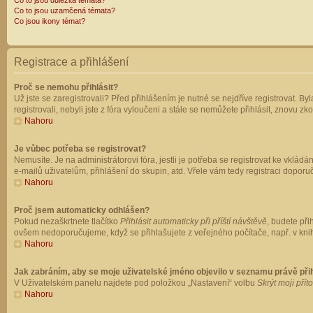
Co to jsou důležitá témata?
Co to jsou uzamčená témata?
Co jsou ikony témat?
Registrace a přihlášení
Proč se nemohu přihlásit?
Už jste se zaregistrovali? Před přihlášením je nutné se nejdříve registrovat. B
registrovali, nebyli jste z fóra vyloučeni a stále se nemůžete přihlásit, znovu
Nahoru
Je vůbec potřeba se registrovat?
Nemusíte. Je na administrátorovi fóra, jestli je potřeba se registrovat ke vk
e-mailů uživatelům, přihlášení do skupin, atd. Vřele vám tedy registraci doporu
Nahoru
Proč jsem automaticky odhlášen?
Pokud nezaškrtnete tlačítko
Přihlásit automaticky při příští návštěvě
, budete při
ovšem nedoporučujeme, když se přihlašujete z veřejného počítače, např. v knih
Nahoru
Jak zabráním, aby se moje uživatelské jméno objevilo v seznamu právě př
V Uživatelském panelu najdete pod položkou „Nastavení“ volbu
Skrýt moji přít
Nahoru