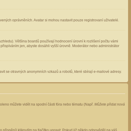
avených oprávněních. Avatar si mohou nastavit pouze registrovaní uživatelé.
zhledu). Většina boardů používají hodnocení úrovní k rozlišení počtu vámi
 přispíváním jen, abyste dosáhli vyšší úrovně. Moderátor nebo administrátor
vit se otravných anonymních vzkazů a robotů, které sbírají e-mailové adresy.
voleno můžete vidět na spodní části fóra nebo tématu (Např.
Můžete přidat nová
přispění) kliknutím na tlačítko
upravit
. Pokud již někdo odpověděl na váš