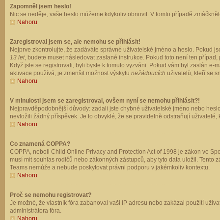
Zapomněl jsem heslo!
Nic se neděje, vaše heslo můžeme kdykoliv obnovit. V tomto případě zmáčkněte
Nahoru
Zaregistroval jsem se, ale nemohu se přihlásit!
Nejprve zkontrolujte, že zadáváte správné uživatelské jméno a heslo. Pokud js
13 let
, budete muset následovat zaslané instrukce. Pokud toto není ten případ, 
Když jste se registrovali, byli byste k tomuto vyzváni. Pokud vám byl zaslán e
aktivace používá, je zmenšit možnost výskytu
nežádoucích
uživatelů, kteří se s
Nahoru
V minulosti jsem se zaregistroval, ovšem nyní se nemohu přihlásit?!
Nejpravděpodobnější důvody: zadali jste chybné uživatelské jméno nebo heslo (z
nevložili žádný příspěvek. Je to obvyklé, že se pravidelně odstraňují uživatelé,
Nahoru
Co znamená COPPA?
COPPA, neboli Child Online Privacy and Protection Act of 1998 je zákon ve Spoj
musí mít souhlas rodičů nebo zákonných zástupců, aby tyto data uložil. Tento zá
Teams nemůže a nebude poskytovat právni podporu v jakémkoliv kontextu.
Nahoru
Proč se nemohu registrovat?
Je možné, že vlastník fóra zabanoval vaši IP adresu nebo zakázal použití uživat
administrátora fóra.
Nahoru