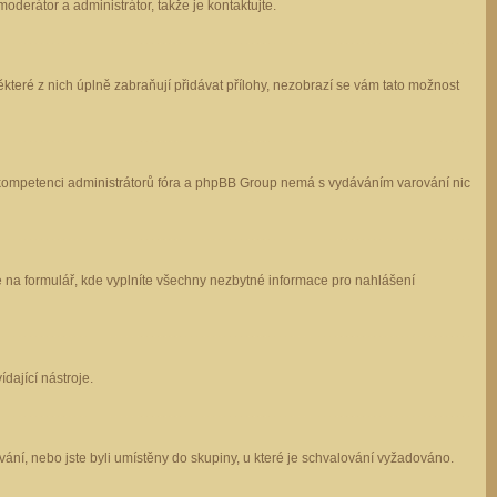
oderátor a administrátor, takže je kontaktujte.
které z nich úplně zabraňují přidávat přílohy, nezobrazí se vám tato možnost
 v kompetenci administrátorů fóra a phpBB Group nemá s vydáváním varování nic
e na formulář, kde vyplníte všechny nezbytné informace pro nahlášení
dající nástroje.
ání, nebo jste byli umístěny do skupiny, u které je schvalování vyžadováno.