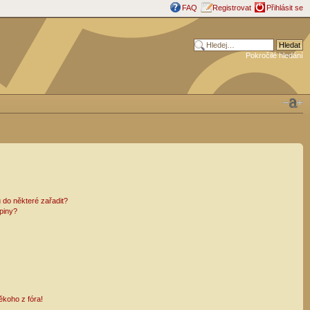
FAQ
Registrovat
Přihlásit se
Pokročilé hledání
 do některé zařadit?
piny?
ěkoho z fóra!