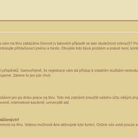
yla vám na fóru zakázána činnost (v takovém případě se tato skutečnost zobrazí)? Po
 zkontrolujte přihlašovací jméno a heslo. Obvykle toto bývá problém a pokud není, ko
ládání příspěvků. Samozřejmě, že registrace vám dá přístup k ostatním službám nedo
čujeme. Zabere to jen pár chvil.
hlášeni jen po dobu práce na fóru. Toto má zabránit zneužití vašeho účtu někým jiným.
ovně, internetové kavárně, univerzitě atd.
ihlášených?
omnost na fóru
. Volbou možnosti
Ano
aktivujete tuto funkci. Online vás uvidí pouze 