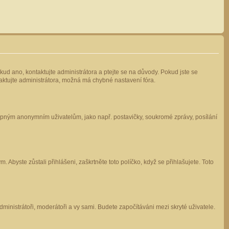
kud ano, kontaktujte administrátora a ptejte se na důvody. Pokud jste se
ntaktujte administrátora, možná má chybné nastavení fóra.
stupným anonymním uživatelům, jako např. postavičky, soukromé zprávy, posílání
 Abyste zůstali přihlášeni, zaškrtněte toto políčko, když se přihlašujete. Toto
administrátoři, moderátoři a vy sami. Budete započítáváni mezi skryté uživatele.