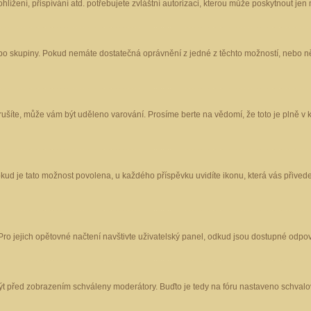
ížení, přispívání atd. potřebujete zvláštní autorizaci, kterou může poskytnout jen m
nebo skupiny. Pokud nemáte dostatečná oprávnění z jedné z těchto možností, nebo ně
porušíte, může vám být uděleno varování. Prosíme berte na vědomí, že toto je plně
okud je tato možnost povolena, u každého příspěvku uvidíte ikonu, která vás přived
o jejich opětovné načtení navštivte uživatelský panel, odkud jsou dostupné odpoví
být před zobrazením schváleny moderátory. Buďto je tedy na fóru nastaveno schvalov