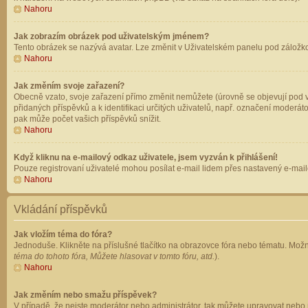
Nahoru
Jak zobrazím obrázek pod uživatelským jménem?
Tento obrázek se nazývá avatar. Lze změnit v Uživatelském panelu pod záložkou 
Nahoru
Jak změním svoje zařazení?
Obecně vzato, svoje zařazení přímo změnit nemůžete (úrovně se objevují pod v
přidaných příspěvků a k identifikaci určitých uživatelů, např. označení moderá
pak může počet vašich příspěvků snížit.
Nahoru
Když kliknu na e-mailový odkaz uživatele, jsem vyzván k přihlášení!
Pouze registrovaní uživatelé mohou posílat e-mail lidem přes nastavený e-mailo
Nahoru
Vkládání příspěvků
Jak vložím téma do fóra?
Jednoduše. Klikněte na příslušné tlačítko na obrazovce fóra nebo tématu. Možn
téma do tohoto fóra, Můžete hlasovat v tomto fóru, atd.
).
Nahoru
Jak změním nebo smažu příspěvek?
V případě, že nejste moderátor nebo administrátor, tak můžete upravovat nebo 