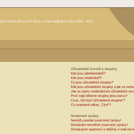
kých oborů MU a VUT Brno s účastí aplikační sféry 2009 - 2012
Uživatelské úrovně a skupiny
Kdo jsou administrátoři?
Kdo jsou moderátoři?
Co jsou uživatelské skupiny?
Kde jsou uživatelské skupiny a jak se mohu
Jak se stanu moderátorem uživatelské sku
Proč mají některé skupiny jinou barvu?
Co je „Výchozí uživatelská skupina“?
Co znamená odkaz „Tým“?
Soukromé zprávy
Nemůžu posílat soukromé zprávy!
Dostávám nechtěné soukromé zprávy!
Dostal jsem spamový a obtížný e-mail od n