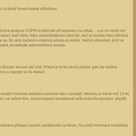
ukcí a téměř ihned budete přihlášeni.
něna podpora COPPA a klikli jste při registraci na odkaz
…a je mi méně než
istrací, buď Vámi, nebo administrátorem před tím, než se budete moci přihlásit.
stěte se, že vámi zadaná e-mailová adresa je platná. Jedním důvodem, proč se
 platná, kontaktujte administrátora boardu.
ho důvodu smazal váš účet. Pokud je to ten druhý případ, pak jste možná
novu a zapojte se do diskuzí.
cionální možnost ukládání osobních dat o uživateli, kterému je méně než 13 let,
o platí i na vašem fóru, doporučujeme kontaktovat vaše právního poradce, phpBB
y zabranil přístupu nových návštěvníků na fórum. Pro další informace kontaktuje