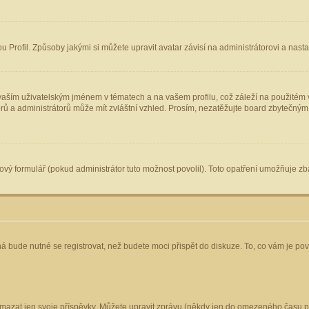
Profil. Způsoby jakými si můžete upravit avatar závisí na administrátorovi a nast
aším uživatelským jménem v tématech a na vašem profilu, což záleží na použitém v
torů a administrátorů může mít zvláštní vzhled. Prosím, nezatěžujte board zbytečným
vý formulář (pokud administrátor tuto možnost povolil). Toto opatření umožňuje zba
á bude nutné se registrovat, než budete moci přispět do diskuze. To, co vám je po
mazat jen svoje příspěvky. Můžete upravit zprávu (někdy jen do omezeného času po 