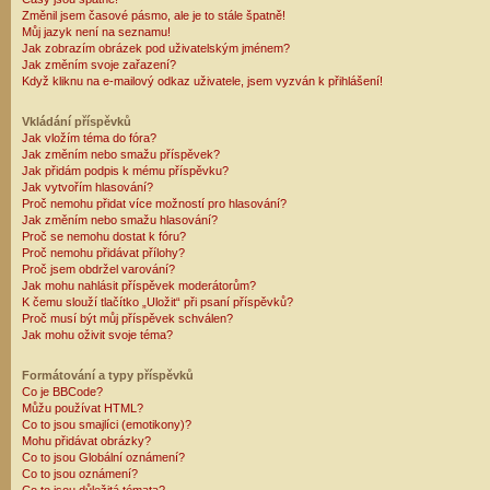
Změnil jsem časové pásmo, ale je to stále špatně!
Můj jazyk není na seznamu!
Jak zobrazím obrázek pod uživatelským jménem?
Jak změním svoje zařazení?
Když kliknu na e-mailový odkaz uživatele, jsem vyzván k přihlášení!
Vkládání příspěvků
Jak vložím téma do fóra?
Jak změním nebo smažu příspěvek?
Jak přidám podpis k mému příspěvku?
Jak vytvořím hlasování?
Proč nemohu přidat více možností pro hlasování?
Jak změním nebo smažu hlasování?
Proč se nemohu dostat k fóru?
Proč nemohu přidávat přílohy?
Proč jsem obdržel varování?
Jak mohu nahlásit příspěvek moderátorům?
K čemu slouží tlačítko „Uložit“ při psaní příspěvků?
Proč musí být můj příspěvek schválen?
Jak mohu oživit svoje téma?
Formátování a typy příspěvků
Co je BBCode?
Můžu používat HTML?
Co to jsou smajlíci (emotikony)?
Mohu přidávat obrázky?
Co to jsou Globální oznámení?
Co to jsou oznámení?