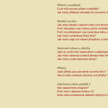
Přátelé a nepřátelé
Co je můj seznam přátel a nepřátel?
Jak mohu přidávat uživatele do seznamů ne
Hledání na fóru
Jak mohu hledat v jednom nebo více fórec
Proč můj dotaz vrací nulový počet výsledk
Proč mi vyhledávání vrací prázdnou bílou s
Jak mohu vyhledávat členy fóra?
Jak mohu najít své vlastní příspěvky a tém
Sledování témat a záložky
Jaký je rozdíl mezi sledováním a záložkam
Jak mohu sledovat zvolená témata nebo fó
Jak mohu zrušit sledování témat?
Přílohy
Jaké přílohy jsou povolené na tomto fóru?
Jak si mohu zobrazit všechny své přílohy?
Záležitosti okolo phpBB 3
Kdo napsal tento program?
Proč není k dispozici funkce X?
Koho mám kontaktovat ohledně obtížných e-