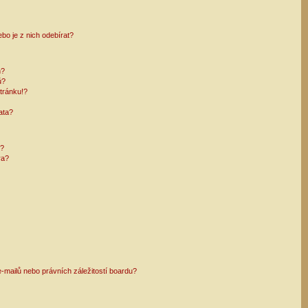
bo je z nich odebírat?
h?
ů?
tránku!?
ata?
i?
ra?
mailů nebo právních záležitostí boardu?