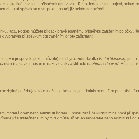
kazuje, kolikrát jste tento příspěvek upravovali. Tento dodatek se neobjeví, pokud
lé nemohou příspěvek smazat, pokud na něj již někdo odpověděl.
ránku
Profil
. Podpis můžete přidat k právě psanému příspěvku zatržením položky
Při
is k vybraným příspěvkům odstraněním tohoto zaškrtnutí).
te první příspěvek, pokud můžete) měli byste vidět tlačítko
Přidat hlasování
pod hla
možnosti (nastavte napsáním název otázky a klikněte na
Přidat odpověď
. Můžete ta
 nezbytně potřebujete více možností, kontaktujte administrátora fóra pro další info
em, moderátorem nebo administrátorem. Úpravu zahájíte kliknutím na první příspěv
ípadě již uskutečněné volby to tak může učinit jen moderátor nebo administrátor. 