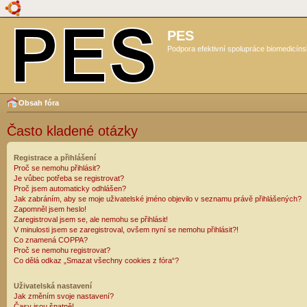
PES
Podpora efektivní spolupráce biomedicíns
Obsah fóra
Často kladené otázky
Registrace a přihlášení
Proč se nemohu přihlásit?
Je vůbec potřeba se registrovat?
Proč jsem automaticky odhlášen?
Jak zabráním, aby se moje uživatelské jméno objevilo v seznamu právě přihlášených?
Zapomněl jsem heslo!
Zaregistroval jsem se, ale nemohu se přihlásit!
V minulosti jsem se zaregistroval, ovšem nyní se nemohu přihlásit?!
Co znamená COPPA?
Proč se nemohu registrovat?
Co dělá odkaz „Smazat všechny cookies z fóra“?
Uživatelská nastavení
Jak změním svoje nastavení?
Časy jsou špatně!