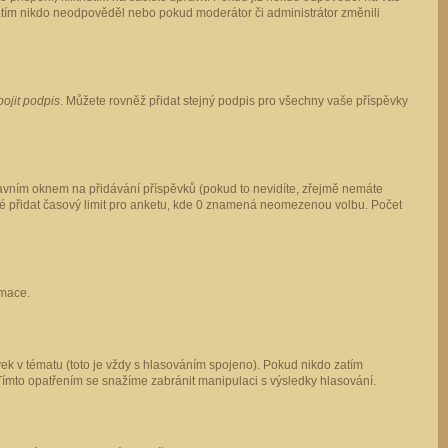
 zatím nikdo neodpověděl nebo pokud moderátor či administrátor změnili
pojit podpis
. Můžete rovněž přidat stejný podpis pro všechny vaše příspěvky
vním oknem na přidávání příspěvků (pokud to nevidíte, zřejmě nemáte
ké přidat časový limit pro anketu, kde 0 znamená neomezenou volbu. Počet
rmace.
ek v tématu (toto je vždy s hlasováním spojeno). Pokud nikdo zatím
Tímto opatřením se snažíme zabránit manipulaci s výsledky hlasování.