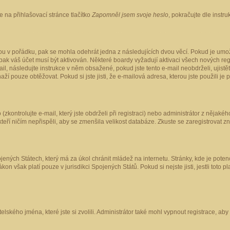
 na přihlašovací stránce tlačítko
Zapomněl jsem svoje heslo
, pokračujte dle instr
ou v pořádku, pak se mohla odehrát jedna z následujících dvou věcí. Pokud je umož
pak váš účet musí být aktivován. Některé boardy vyžadují aktivaci všech nových reg
-mail, následujte instrukce v něm obsažené, pokud jste tento e-mail neobdrželi, uji
naží pouze obtěžovat. Pokud si jste jisti, že e-mailová adresa, kterou jste použili je
kontrolujte e-mail, který jste obdrželi při registraci) nebo administrátor z nějaké
 kteří ničím nepřispěli, aby se zmenšila velikost databáze. Zkuste se zaregistrovat z
ených Státech, který má za úkol chránit mládež na internetu. Stránky, kde je poten
kon však platí pouze v jurisdikci Spojených Států. Pokud si nejste jisti, jestli tot
elského jména, které jste si zvolili. Administrátor také mohl vypnout registrace, ab