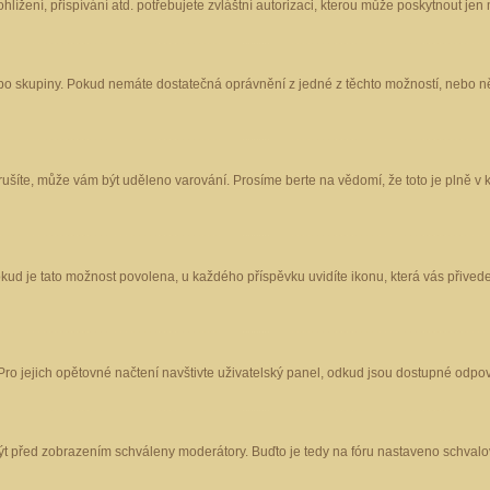
ížení, přispívání atd. potřebujete zvláštní autorizaci, kterou může poskytnout jen m
nebo skupiny. Pokud nemáte dostatečná oprávnění z jedné z těchto možností, nebo ně
porušíte, může vám být uděleno varování. Prosíme berte na vědomí, že toto je plně
okud je tato možnost povolena, u každého příspěvku uvidíte ikonu, která vás přived
o jejich opětovné načtení navštivte uživatelský panel, odkud jsou dostupné odpoví
být před zobrazením schváleny moderátory. Buďto je tedy na fóru nastaveno schvalov