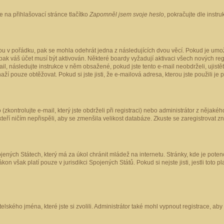
 na přihlašovací stránce tlačítko
Zapomněl jsem svoje heslo
, pokračujte dle instr
ou v pořádku, pak se mohla odehrát jedna z následujících dvou věcí. Pokud je umož
pak váš účet musí být aktivován. Některé boardy vyžadují aktivaci všech nových reg
-mail, následujte instrukce v něm obsažené, pokud jste tento e-mail neobdrželi, uji
naží pouze obtěžovat. Pokud si jste jisti, že e-mailová adresa, kterou jste použili je
kontrolujte e-mail, který jste obdrželi při registraci) nebo administrátor z nějaké
 kteří ničím nepřispěli, aby se zmenšila velikost databáze. Zkuste se zaregistrovat z
ených Státech, který má za úkol chránit mládež na internetu. Stránky, kde je poten
kon však platí pouze v jurisdikci Spojených Států. Pokud si nejste jisti, jestli tot
elského jména, které jste si zvolili. Administrátor také mohl vypnout registrace, ab