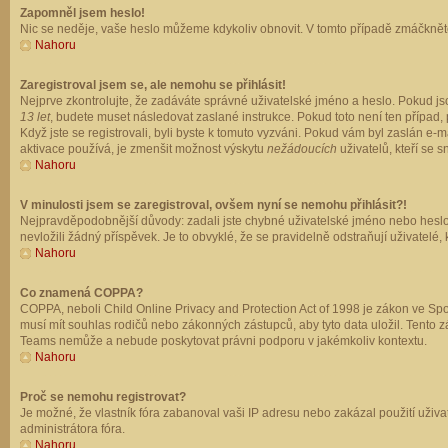
Zapomněl jsem heslo!
Nic se neděje, vaše heslo můžeme kdykoliv obnovit. V tomto případě zmáčkněte
Nahoru
Zaregistroval jsem se, ale nemohu se přihlásit!
Nejprve zkontrolujte, že zadáváte správné uživatelské jméno a heslo. Pokud js
13 let
, budete muset následovat zaslané instrukce. Pokud toto není ten případ, 
Když jste se registrovali, byli byste k tomuto vyzváni. Pokud vám byl zaslán e
aktivace používá, je zmenšit možnost výskytu
nežádoucích
uživatelů, kteří se s
Nahoru
V minulosti jsem se zaregistroval, ovšem nyní se nemohu přihlásit?!
Nejpravděpodobnější důvody: zadali jste chybné uživatelské jméno nebo heslo (z
nevložili žádný příspěvek. Je to obvyklé, že se pravidelně odstraňují uživatelé,
Nahoru
Co znamená COPPA?
COPPA, neboli Child Online Privacy and Protection Act of 1998 je zákon ve Spoj
musí mít souhlas rodičů nebo zákonných zástupců, aby tyto data uložil. Tento zá
Teams nemůže a nebude poskytovat právni podporu v jakémkoliv kontextu.
Nahoru
Proč se nemohu registrovat?
Je možné, že vlastník fóra zabanoval vaši IP adresu nebo zakázal použití uživat
administrátora fóra.
Nahoru