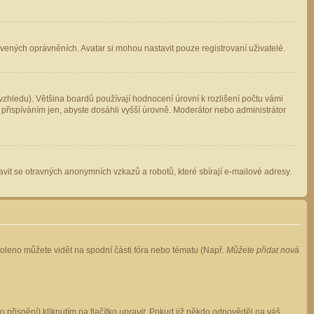
avených oprávněních. Avatar si mohou nastavit pouze registrovaní uživatelé.
zhledu). Většina boardů používají hodnocení úrovní k rozlišení počtu vámi
 přispíváním jen, abyste dosáhli vyšší úrovně. Moderátor nebo administrátor
vit se otravných anonymních vzkazů a robotů, které sbírají e-mailové adresy.
voleno můžete vidět na spodní části fóra nebo tématu (Např.
Můžete přidat nová
přispění) kliknutím na tlačítko
upravit
. Pokud již někdo odpověděl na váš