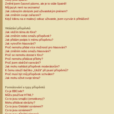
Změnil jsem časové pásmo, ale je to stále špatně!
Můj jazyk není na seznamu!
Jak zobrazím obrázek pod uživatelským jménem?
Jak změním svoje zařazení?
Když kliknu na e-mailový odkaz uživatele, jsem vyzván k přihlášení!
Vkládání příspěvků
Jak vložím téma do fóra?
Jak změním nebo smažu příspěvek?
Jak přidám podpis k mému příspěvku?
Jak vytvořím hlasování?
Proč nemohu přidat více možností pro hlasování?
Jak změním nebo smažu hlasování?
Proč se nemohu dostat k fóru?
Proč nemohu přidávat přílohy?
Proč jsem obdržel varování?
Jak mohu nahlásit příspěvek moderátorům?
K čemu slouží tlačítko „Uložit“ při psaní příspěvků?
Proč musí být můj příspěvek schválen?
Jak mohu oživit svoje téma?
Formátování a typy příspěvků
Co je BBCode?
Můžu používat HTML?
Co to jsou smajlíci (emotikony)?
Mohu přidávat obrázky?
Co to jsou Globální oznámení?
Co to jsou oznámení?