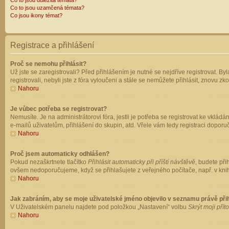
Co to jsou důležitá témata?
Co to jsou uzamčená témata?
Co jsou ikony témat?
Registrace a přihlášení
Proč se nemohu přihlásit?
Už jste se zaregistrovali? Před přihlášením je nutné se nejdříve registrovat. B
registrovali, nebyli jste z fóra vyloučeni a stále se nemůžete přihlásit, znovu
Nahoru
Je vůbec potřeba se registrovat?
Nemusíte. Je na administrátorovi fóra, jestli je potřeba se registrovat ke vk
e-mailů uživatelům, přihlášení do skupin, atd. Vřele vám tedy registraci doporu
Nahoru
Proč jsem automaticky odhlášen?
Pokud nezaškrtnete tlačítko
Přihlásit automaticky při příští návštěvě
, budete při
ovšem nedoporučujeme, když se přihlašujete z veřejného počítače, např. v knih
Nahoru
Jak zabráním, aby se moje uživatelské jméno objevilo v seznamu právě př
V Uživatelském panelu najdete pod položkou „Nastavení“ volbu
Skrýt moji přít
Nahoru