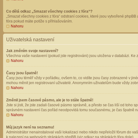
Co dělá odkaz „Smazat všechny cookies z fóra“?
„Smazat všechny cookies z fóra“ odstraní cookies, které jsou vytvořené phpBB a
fóra pokud máte potíže s přihlašováním.
Nahoru
Uživatelská nastavení
Jak změním svoje nastavení?
Všechna vaše nastavení (pokud jste registrováni) jsou uložena v databázi. Ke 
Nahoru
Časy jsou špatně!
Časy jsou téměř vždy v pořádku, ovšem to, co vidíte jsou časy zobrazené v jin
mohou měnit jen registrovaní uživatelé. Anonymním uživatelům bude vždy zobr
Nahoru
Změnil jsem časové pásmo, ale je to stále špatně!
Jste si jisti, že jste zadali časové pásmo správně, a přesto se čas liší od to
správném nastavení čas pořád neodpovídá tomu současnému, je čas špatně na
Nahoru
Můj jazyk není na seznamu!
Administrátor nenainstaloval vaši lokalizaci nebo nikdo nepřeložil fórum do va
k nalezení na webových stránkách phpBB (viz odkaz na stránkách fóra dole).