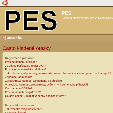
PES
Podpora efektivní spolupráce biomedicíns
Obsah fóra
Často kladené otázky
Registrace a přihlášení
Proč se nemohu přihlásit?
Je vůbec potřeba se registrovat?
Proč jsem automaticky odhlášen?
Jak zabráním, aby se moje uživatelské jméno objevilo v seznamu právě přihlášených?
Zapomněl jsem heslo!
Zaregistroval jsem se, ale nemohu se přihlásit!
V minulosti jsem se zaregistroval, ovšem nyní se nemohu přihlásit?!
Co znamená COPPA?
Proč se nemohu registrovat?
Co dělá odkaz „Smazat všechny cookies z fóra“?
Uživatelská nastavení
Jak změním svoje nastavení?
Časy jsou špatně!