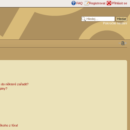
FAQ
Registrovat
Přihlásit se
Pokročilé hledání
 do některé zařadit?
piny?
ěkoho z fóra!