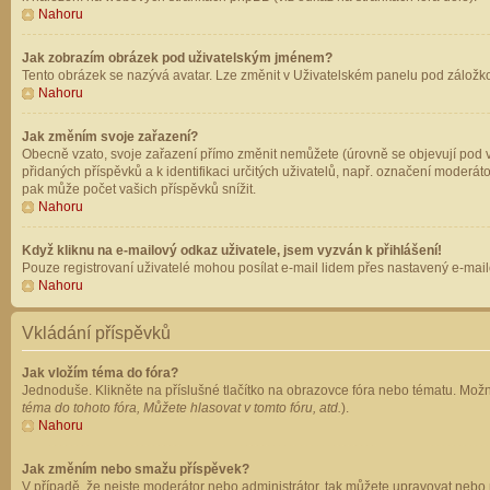
Nahoru
Jak zobrazím obrázek pod uživatelským jménem?
Tento obrázek se nazývá avatar. Lze změnit v Uživatelském panelu pod záložkou 
Nahoru
Jak změním svoje zařazení?
Obecně vzato, svoje zařazení přímo změnit nemůžete (úrovně se objevují pod v
přidaných příspěvků a k identifikaci určitých uživatelů, např. označení moderá
pak může počet vašich příspěvků snížit.
Nahoru
Když kliknu na e-mailový odkaz uživatele, jsem vyzván k přihlášení!
Pouze registrovaní uživatelé mohou posílat e-mail lidem přes nastavený e-mailo
Nahoru
Vkládání příspěvků
Jak vložím téma do fóra?
Jednoduše. Klikněte na příslušné tlačítko na obrazovce fóra nebo tématu. Možn
téma do tohoto fóra, Můžete hlasovat v tomto fóru, atd.
).
Nahoru
Jak změním nebo smažu příspěvek?
V případě, že nejste moderátor nebo administrátor, tak můžete upravovat nebo 