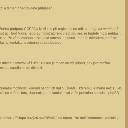
ukcí a téměř ihned budete přihlášeni.
něna podpora COPPA a klikli jste při registraci na odkaz
…a je mi méně než
istrací, buď Vámi, nebo administrátorem před tím, než se budete moci přihlásit.
stěte se, že vámi zadaná e-mailová adresa je platná. Jedním důvodem, proč se
 platná, kontaktujte administrátora boardu.
ho důvodu smazal váš účet. Pokud je to ten druhý případ, pak jste možná
novu a zapojte se do diskuzí.
cionální možnost ukládání osobních dat o uživateli, kterému je méně než 13 let,
o platí i na vašem fóru, doporučujeme kontaktovat vaše právního poradce, phpBB
y zabranil přístupu nových návštěvníků na fórum. Pro další informace kontaktuje