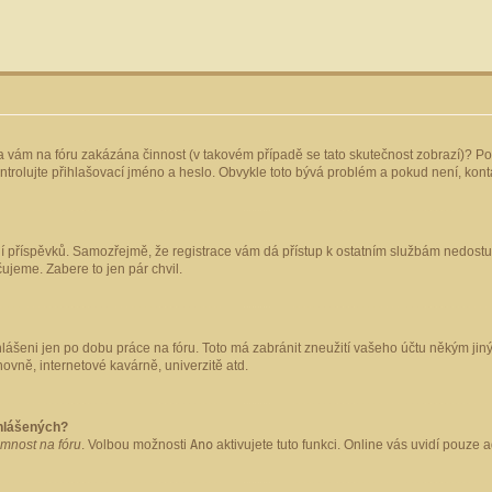
yla vám na fóru zakázána činnost (v takovém případě se tato skutečnost zobrazí)? Po
 zkontrolujte přihlašovací jméno a heslo. Obvykle toto bývá problém a pokud není, ko
ládání příspěvků. Samozřejmě, že registrace vám dá přístup k ostatním službám nedo
čujeme. Zabere to jen pár chvil.
hlášeni jen po dobu práce na fóru. Toto má zabránit zneužití vašeho účtu někým jiným.
ovně, internetové kavárně, univerzitě atd.
ihlášených?
omnost na fóru
. Volbou možnosti
Ano
aktivujete tuto funkci. Online vás uvidí pouze 