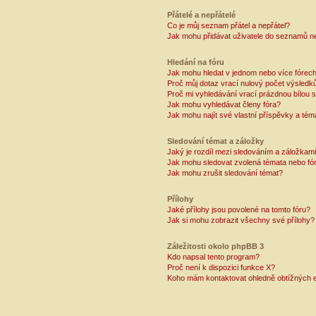
Přátelé a nepřátelé
Co je můj seznam přátel a nepřátel?
Jak mohu přidávat uživatele do seznamů ne
Hledání na fóru
Jak mohu hledat v jednom nebo více fórec
Proč můj dotaz vrací nulový počet výsledk
Proč mi vyhledávání vrací prázdnou bílou s
Jak mohu vyhledávat členy fóra?
Jak mohu najít své vlastní příspěvky a tém
Sledování témat a záložky
Jaký je rozdíl mezi sledováním a záložkam
Jak mohu sledovat zvolená témata nebo fó
Jak mohu zrušit sledování témat?
Přílohy
Jaké přílohy jsou povolené na tomto fóru?
Jak si mohu zobrazit všechny své přílohy?
Záležitosti okolo phpBB 3
Kdo napsal tento program?
Proč není k dispozici funkce X?
Koho mám kontaktovat ohledně obtížných e-