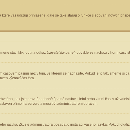
 které vás udržují přihlášené, dále se také starají o funkce sledování nových pří
změně stačí kliknout na odkaz
Uživatelský panel
(obvykle se nachází v horní části 
ém časovém pásmu než v tom, ve kterém se nacházíte. Pokud je to tak, změňte si ča
azen výchozí čas fóra.
ho správného, pak jste pravděpodobně špatně nastavili letní nebo zimní čas, v uživ
staven přímo na serveru a musí být administrátorem opraven.
šeho jazyka. Zkuste administrátora požádat o instalaci vašeho jazyka. Pokud lokaliz