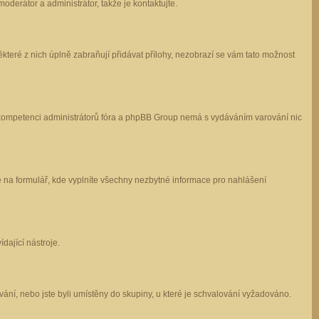
oderátor a administrátor, takže je kontaktujte.
které z nich úplně zabraňují přidávat přílohy, nezobrazí se vám tato možnost
 v kompetenci administrátorů fóra a phpBB Group nemá s vydáváním varování nic
e na formulář, kde vyplníte všechny nezbytné informace pro nahlášení
dající nástroje.
ání, nebo jste byli umístěny do skupiny, u které je schvalování vyžadováno.