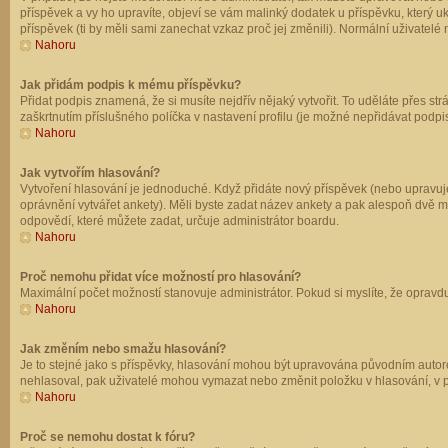
příspěvek a vy ho upravíte, objeví se vám malinký dodatek u příspěvku, který u
příspěvek (ti by měli sami zanechat vzkaz proč jej změnili). Normální uživate
Nahoru
Jak přidám podpis k mému příspěvku?
Přidat podpis znamená, že si musíte nejdřív nějaký vytvořit. To uděláte přes st
zaškrtnutím příslušného políčka v nastavení profilu (je možné nepřidávat podp
Nahoru
Jak vytvořím hlasování?
Vytvoření hlasování je jednoduché. Když přidáte nový příspěvek (nebo upravuje
oprávnění vytvářet ankety). Měli byste zadat název ankety a pak alespoň dvě 
odpovědí, které můžete zadat, určuje administrátor boardu.
Nahoru
Proč nemohu přidat více možností pro hlasování?
Maximální počet možností stanovuje administrátor. Pokud si myslíte, že opravdu
Nahoru
Jak změním nebo smažu hlasování?
Je to stejné jako s příspěvky, hlasování mohou být upravována původním autor
nehlasoval, pak uživatelé mohou vymazat nebo změnit položku v hlasování, v př
Nahoru
Proč se nemohu dostat k fóru?