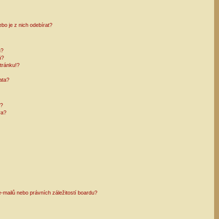
bo je z nich odebírat?
h?
ů?
tránku!?
ata?
i?
ra?
mailů nebo právních záležitostí boardu?