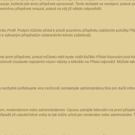
kazuje, kolikrát jste tento příspěvek upravovali. Tento dodatek se neobjeví, pokud
lé nemohou příspěvek smazat, pokud na něj již někdo odpověděl.
ránku
Profil
. Podpis můžete přidat k právě psanému příspěvku zatržením položky
Při
is k vybraným příspěvkům odstraněním tohoto zaškrtnutí).
te první příspěvek, pokud můžete) měli byste vidět tlačítko
Přidat hlasování
pod hla
možnosti (nastavte napsáním název otázky a klikněte na
Přidat odpověď
. Můžete ta
 nezbytně potřebujete více možností, kontaktujte administrátora fóra pro další info
em, moderátorem nebo administrátorem. Úpravu zahájíte kliknutím na první příspěv
ípadě již uskutečněné volby to tak může učinit jen moderátor nebo administrátor. 