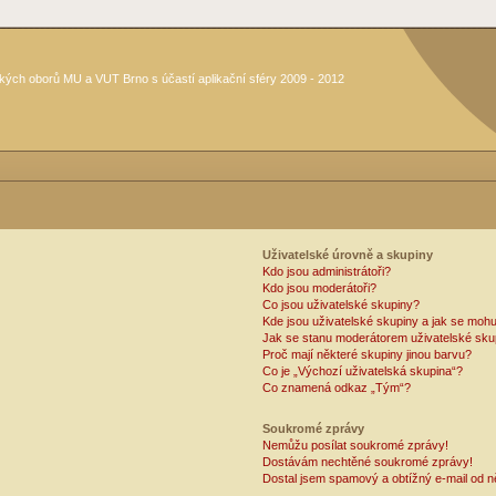
kých oborů MU a VUT Brno s účastí aplikační sféry 2009 - 2012
Uživatelské úrovně a skupiny
Kdo jsou administrátoři?
Kdo jsou moderátoři?
Co jsou uživatelské skupiny?
Kde jsou uživatelské skupiny a jak se mohu
Jak se stanu moderátorem uživatelské sku
Proč mají některé skupiny jinou barvu?
Co je „Výchozí uživatelská skupina“?
Co znamená odkaz „Tým“?
Soukromé zprávy
Nemůžu posílat soukromé zprávy!
Dostávám nechtěné soukromé zprávy!
Dostal jsem spamový a obtížný e-mail od n