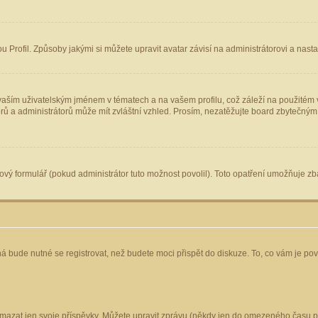
Profil. Způsoby jakými si můžete upravit avatar závisí na administrátorovi a nast
aším uživatelským jménem v tématech a na vašem profilu, což záleží na použitém v
torů a administrátorů může mít zvláštní vzhled. Prosím, nezatěžujte board zbytečným
vý formulář (pokud administrátor tuto možnost povolil). Toto opatření umožňuje zba
á bude nutné se registrovat, než budete moci přispět do diskuze. To, co vám je po
mazat jen svoje příspěvky. Můžete upravit zprávu (někdy jen do omezeného času po 