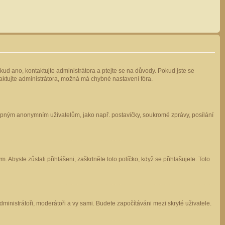
kud ano, kontaktujte administrátora a ptejte se na důvody. Pokud jste se
ntaktujte administrátora, možná má chybné nastavení fóra.
stupným anonymním uživatelům, jako např. postavičky, soukromé zprávy, posílání
 Abyste zůstali přihlášeni, zaškrtněte toto políčko, když se přihlašujete. Toto
administrátoři, moderátoři a vy sami. Budete započítáváni mezi skryté uživatele.