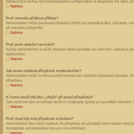
Některá fóra mohou být znepřístupněna určitým lidem či skupinám. Ke čtení, prohl
Nahoru
Proč nemohu přidávat přílohy?
Administrátor může povolovat přidávání příloh pro jednotlivá fóra, uživatele, 
při odesílání příspěvků.
Nahoru
Proč jsem obdržel varování?
Každý administrátor si může stanovit vlastní pravidla na svém fóru, pokud je 
společného.
Nahoru
Jak mohu nahlásit příspěvek moderátorům?
Administrátor může na fóru povolit nahlašování vadných příspěvků uživateli. P
příspěvku.
Nahoru
K čemu slouží tlačítko „Uložit“ při psaní příspěvků?
Tato možnost vám umožňuje uložit si rozepsané zprávy pro pozdější odeslání. Pr
Nahoru
Proč musí být můj příspěvek schválen?
Administrátor fóra může nastavit, že příspěvky od uživatelů nebo skupin musí 
Kontaktujte administrátora fóra pro více informací.
Nahoru