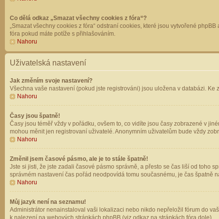
Co dělá odkaz „Smazat všechny cookies z fóra“?
„Smazat všechny cookies z fóra“ odstraní cookies, které jsou vytvořené phpBB a
fóra pokud máte potíže s přihlašováním.
Nahoru
Uživatelská nastavení
Jak změním svoje nastavení?
Všechna vaše nastavení (pokud jste registrováni) jsou uložena v databázi. Ke 
Nahoru
Časy jsou špatně!
Časy jsou téměř vždy v pořádku, ovšem to, co vidíte jsou časy zobrazené v jin
mohou měnit jen registrovaní uživatelé. Anonymním uživatelům bude vždy zobr
Nahoru
Změnil jsem časové pásmo, ale je to stále špatně!
Jste si jisti, že jste zadali časové pásmo správně, a přesto se čas liší od to
správném nastavení čas pořád neodpovídá tomu současnému, je čas špatně na
Nahoru
Můj jazyk není na seznamu!
Administrátor nenainstaloval vaši lokalizaci nebo nikdo nepřeložil fórum do va
k nalezení na webových stránkách phpBB (viz odkaz na stránkách fóra dole).