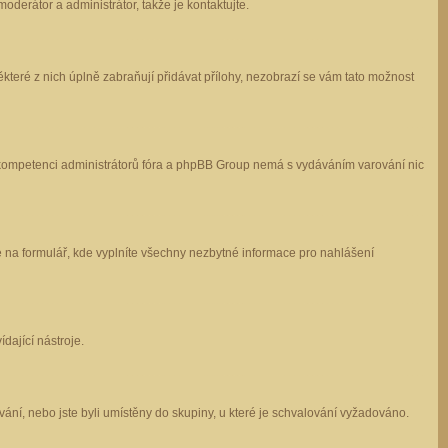
oderátor a administrátor, takže je kontaktujte.
které z nich úplně zabraňují přidávat přílohy, nezobrazí se vám tato možnost
 v kompetenci administrátorů fóra a phpBB Group nemá s vydáváním varování nic
e na formulář, kde vyplníte všechny nezbytné informace pro nahlášení
dající nástroje.
ání, nebo jste byli umístěny do skupiny, u které je schvalování vyžadováno.