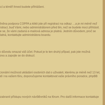
ukcí a téměř ihned budete přihlášeni.
něna podpora COPPA a klikli jste při registraci na odkaz
…a je mi méně než
istrací, buď Vámi, nebo administrátorem před tím, než se budete moci přihlásit.
stěte se, že vámi zadaná e-mailová adresa je platná. Jedním důvodem, proč se
 platná, kontaktujte administrátora boardu.
ho důvodu smazal váš účet. Pokud je to ten druhý případ, pak jste možná
novu a zapojte se do diskuzí.
cionální možnost ukládání osobních dat o uživateli, kterému je méně než 13 let,
o platí i na vašem fóru, doporučujeme kontaktovat vaše právního poradce, phpBB
y zabranil přístupu nových návštěvníků na fórum. Pro další informace kontaktuje