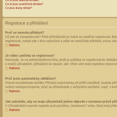
Co to jsou důležitá témata?
Co to jsou uzamčená témata?
Co jsou ikony témat?
Registrace a přihlášení
Proč se nemohu přihlásit?
Už jste se zaregistrovali? Před přihlášením je nutné se nejdříve registrovat. B
registrovali, nebyli jste z fóra vyloučeni a stále se nemůžete přihlásit, znovu
Nahoru
Je vůbec potřeba se registrovat?
Nemusíte. Je na administrátorovi fóra, jestli je potřeba se registrovat ke vk
e-mailů uživatelům, přihlášení do skupin, atd. Vřele vám tedy registraci doporu
Nahoru
Proč jsem automaticky odhlášen?
Pokud nezaškrtnete tlačítko
Přihlásit automaticky při příští návštěvě
, budete při
ovšem nedoporučujeme, když se přihlašujete z veřejného počítače, např. v knih
Nahoru
Jak zabráním, aby se moje uživatelské jméno objevilo v seznamu právě př
V Uživatelském panelu najdete pod položkou „Nastavení“ volbu
Skrýt moji přít
Nahoru