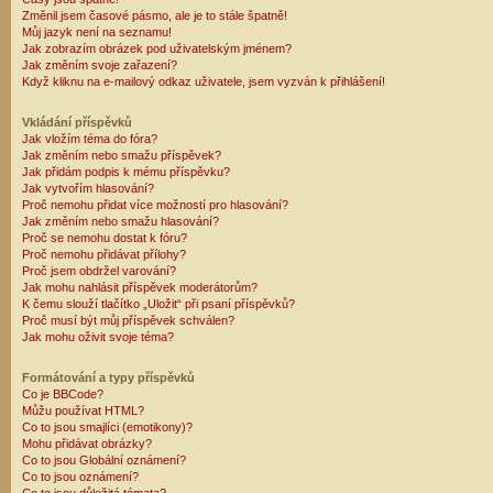
Změnil jsem časové pásmo, ale je to stále špatně!
Můj jazyk není na seznamu!
Jak zobrazím obrázek pod uživatelským jménem?
Jak změním svoje zařazení?
Když kliknu na e-mailový odkaz uživatele, jsem vyzván k přihlášení!
Vkládání příspěvků
Jak vložím téma do fóra?
Jak změním nebo smažu příspěvek?
Jak přidám podpis k mému příspěvku?
Jak vytvořím hlasování?
Proč nemohu přidat více možností pro hlasování?
Jak změním nebo smažu hlasování?
Proč se nemohu dostat k fóru?
Proč nemohu přidávat přílohy?
Proč jsem obdržel varování?
Jak mohu nahlásit příspěvek moderátorům?
K čemu slouží tlačítko „Uložit“ při psaní příspěvků?
Proč musí být můj příspěvek schválen?
Jak mohu oživit svoje téma?
Formátování a typy příspěvků
Co je BBCode?
Můžu používat HTML?
Co to jsou smajlíci (emotikony)?
Mohu přidávat obrázky?
Co to jsou Globální oznámení?
Co to jsou oznámení?