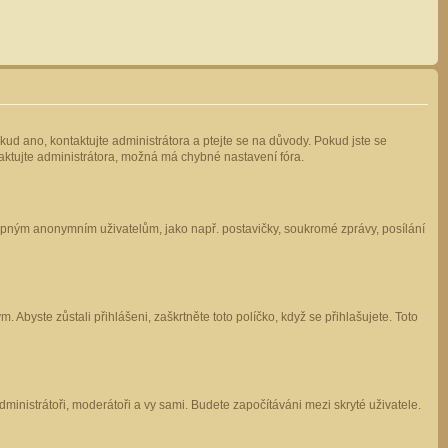
kud ano, kontaktujte administrátora a ptejte se na důvody. Pokud jste se
ntaktujte administrátora, možná má chybné nastavení fóra.
stupným anonymním uživatelům, jako např. postavičky, soukromé zprávy, posílání
 Abyste zůstali přihlášeni, zaškrtněte toto políčko, když se přihlašujete. Toto
administrátoři, moderátoři a vy sami. Budete započítáváni mezi skryté uživatele.