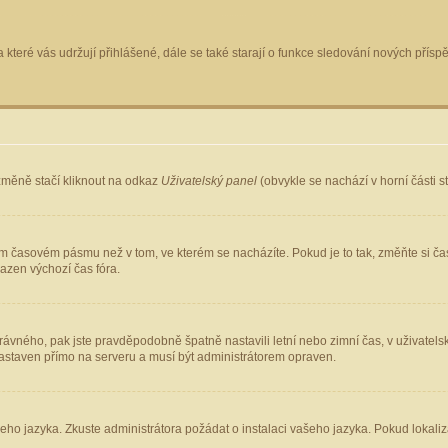
 které vás udržují přihlášené, dále se také starají o funkce sledování nových pří
změně stačí kliknout na odkaz
Uživatelský panel
(obvykle se nachází v horní části 
ém časovém pásmu než v tom, ve kterém se nacházíte. Pokud je to tak, změňte si ča
azen výchozí čas fóra.
ho správného, pak jste pravděpodobně špatně nastavili letní nebo zimní čas, v uživ
staven přímo na serveru a musí být administrátorem opraven.
šeho jazyka. Zkuste administrátora požádat o instalaci vašeho jazyka. Pokud lokaliz