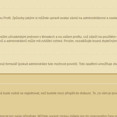
Profil. Způsoby jakými si můžete upravit avatar závisí na administrátorovi a nast
aším uživatelským jménem v tématech a na vašem profilu, což záleží na použitém v
torů a administrátorů může mít zvláštní vzhled. Prosím, nezatěžujte board zbytečným
vý formulář (pokud administrátor tuto možnost povolil). Toto opatření umožňuje zba
á bude nutné se registrovat, než budete moci přispět do diskuze. To, co vám je po
mazat jen svoje příspěvky. Můžete upravit zprávu (někdy jen do omezeného času po 