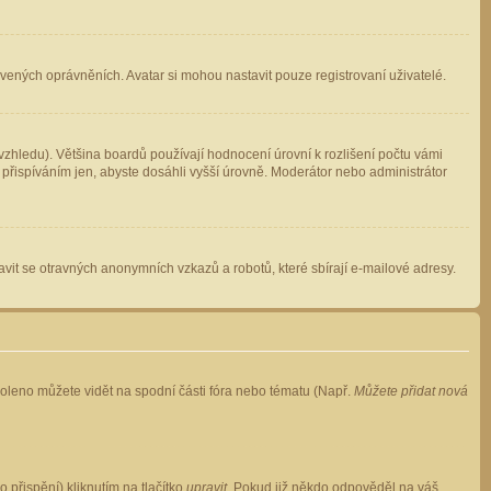
avených oprávněních. Avatar si mohou nastavit pouze registrovaní uživatelé.
zhledu). Většina boardů používají hodnocení úrovní k rozlišení počtu vámi
 přispíváním jen, abyste dosáhli vyšší úrovně. Moderátor nebo administrátor
vit se otravných anonymních vzkazů a robotů, které sbírají e-mailové adresy.
voleno můžete vidět na spodní části fóra nebo tématu (Např.
Můžete přidat nová
přispění) kliknutím na tlačítko
upravit
. Pokud již někdo odpověděl na váš