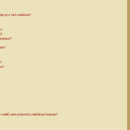
bo je z nich odebírat?
h?
ů?
tránku!?
ata?
i?
ra?
mailů nebo právních záležitostí boardu?