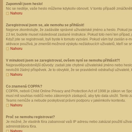
Zapomněl jsem heslo!
Nic se neděje, vaše heslo můžeme kdykoliv obnovit. V tomto případě zmáčkněte
Nahoru
Zaregistroval jsem se, ale nemohu se přihlásit!
Nejprve zkontrolujte, že zadáváte správné uživatelské jméno a heslo. Pokud js
13 let
, budete muset následovat zaslané instrukce. Pokud toto není ten případ, 
Když jste se registrovali, byli byste k tomuto vyzváni. Pokud vám byl zaslán e
aktivace používá, je zmenšit možnost výskytu
nežádoucích
uživatelů, kteří se s
Nahoru
V minulosti jsem se zaregistroval, ovšem nyní se nemohu přihlásit?!
Nejpravděpodobnější důvody: zadali jste chybné uživatelské jméno nebo heslo (z
nevložili žádný příspěvek. Je to obvyklé, že se pravidelně odstraňují uživatelé,
Nahoru
Co znamená COPPA?
COPPA, neboli Child Online Privacy and Protection Act of 1998 je zákon ve Spoj
musí mít souhlas rodičů nebo zákonných zástupců, aby tyto data uložil. Tento zá
Teams nemůže a nebude poskytovat právni podporu v jakémkoliv kontextu.
Nahoru
Proč se nemohu registrovat?
Je možné, že vlastník fóra zabanoval vaši IP adresu nebo zakázal použití uživat
administrátora fóra.
Nahoru