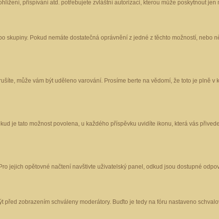
ížení, přispívání atd. potřebujete zvláštní autorizaci, kterou může poskytnout jen m
nebo skupiny. Pokud nemáte dostatečná oprávnění z jedné z těchto možností, nebo ně
porušíte, může vám být uděleno varování. Prosíme berte na vědomí, že toto je plně
okud je tato možnost povolena, u každého příspěvku uvidíte ikonu, která vás přived
o jejich opětovné načtení navštivte uživatelský panel, odkud jsou dostupné odpoví
být před zobrazením schváleny moderátory. Buďto je tedy na fóru nastaveno schvalov