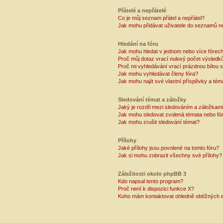
Přátelé a nepřátelé
Co je můj seznam přátel a nepřátel?
Jak mohu přidávat uživatele do seznamů ne
Hledání na fóru
Jak mohu hledat v jednom nebo více fórec
Proč můj dotaz vrací nulový počet výsledk
Proč mi vyhledávání vrací prázdnou bílou s
Jak mohu vyhledávat členy fóra?
Jak mohu najít své vlastní příspěvky a tém
Sledování témat a záložky
Jaký je rozdíl mezi sledováním a záložkam
Jak mohu sledovat zvolená témata nebo fó
Jak mohu zrušit sledování témat?
Přílohy
Jaké přílohy jsou povolené na tomto fóru?
Jak si mohu zobrazit všechny své přílohy?
Záležitosti okolo phpBB 3
Kdo napsal tento program?
Proč není k dispozici funkce X?
Koho mám kontaktovat ohledně obtížných e-