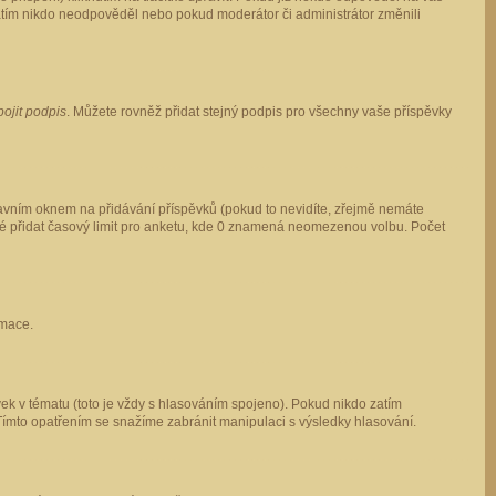
 zatím nikdo neodpověděl nebo pokud moderátor či administrátor změnili
pojit podpis
. Můžete rovněž přidat stejný podpis pro všechny vaše příspěvky
vním oknem na přidávání příspěvků (pokud to nevidíte, zřejmě nemáte
ké přidat časový limit pro anketu, kde 0 znamená neomezenou volbu. Počet
rmace.
ek v tématu (toto je vždy s hlasováním spojeno). Pokud nikdo zatím
Tímto opatřením se snažíme zabránit manipulaci s výsledky hlasování.