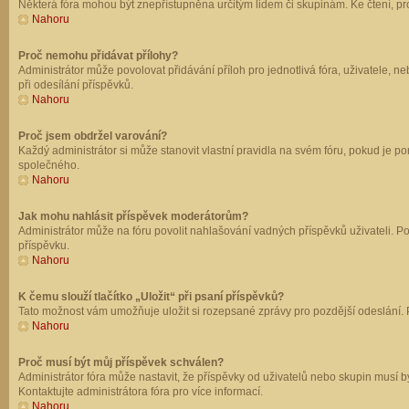
Některá fóra mohou být znepřístupněna určitým lidem či skupinám. Ke čtení, prohl
Nahoru
Proč nemohu přidávat přílohy?
Administrátor může povolovat přidávání příloh pro jednotlivá fóra, uživatele, 
při odesílání příspěvků.
Nahoru
Proč jsem obdržel varování?
Každý administrátor si může stanovit vlastní pravidla na svém fóru, pokud je 
společného.
Nahoru
Jak mohu nahlásit příspěvek moderátorům?
Administrátor může na fóru povolit nahlašování vadných příspěvků uživateli. P
příspěvku.
Nahoru
K čemu slouží tlačítko „Uložit“ při psaní příspěvků?
Tato možnost vám umožňuje uložit si rozepsané zprávy pro pozdější odeslání. Pr
Nahoru
Proč musí být můj příspěvek schválen?
Administrátor fóra může nastavit, že příspěvky od uživatelů nebo skupin musí 
Kontaktujte administrátora fóra pro více informací.
Nahoru