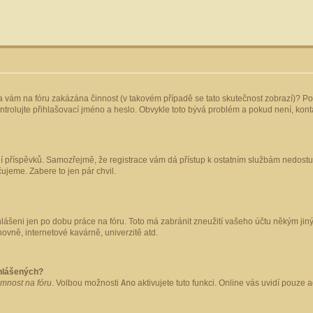
yla vám na fóru zakázána činnost (v takovém případě se tato skutečnost zobrazí)? Po
 zkontrolujte přihlašovací jméno a heslo. Obvykle toto bývá problém a pokud není, ko
ládání příspěvků. Samozřejmě, že registrace vám dá přístup k ostatním službám nedo
čujeme. Zabere to jen pár chvil.
hlášeni jen po dobu práce na fóru. Toto má zabránit zneužití vašeho účtu někým jiným.
ovně, internetové kavárně, univerzitě atd.
ihlášených?
omnost na fóru
. Volbou možnosti
Ano
aktivujete tuto funkci. Online vás uvidí pouze 