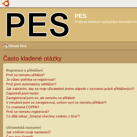
PES
Podpora efektivní spolupráce biomedicíns
Obsah fóra
Často kladené otázky
Registrace a přihlášení
Proč se nemohu přihlásit?
Je vůbec potřeba se registrovat?
Proč jsem automaticky odhlášen?
Jak zabráním, aby se moje uživatelské jméno objevilo v seznamu právě přihlášených?
Zapomněl jsem heslo!
Zaregistroval jsem se, ale nemohu se přihlásit!
V minulosti jsem se zaregistroval, ovšem nyní se nemohu přihlásit?!
Co znamená COPPA?
Proč se nemohu registrovat?
Co dělá odkaz „Smazat všechny cookies z fóra“?
Uživatelská nastavení
Jak změním svoje nastavení?
Časy jsou špatně!