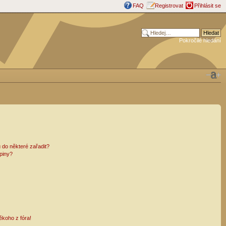
FAQ
Registrovat
Přihlásit se
Pokročilé hledání
 do některé zařadit?
piny?
ěkoho z fóra!