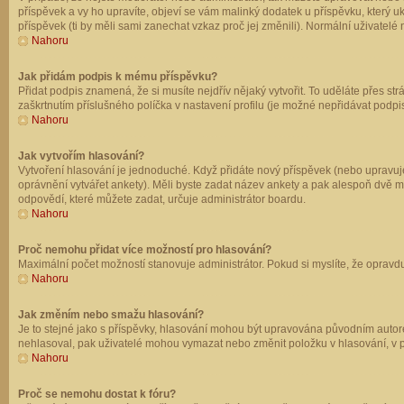
příspěvek a vy ho upravíte, objeví se vám malinký dodatek u příspěvku, který u
příspěvek (ti by měli sami zanechat vzkaz proč jej změnili). Normální uživate
Nahoru
Jak přidám podpis k mému příspěvku?
Přidat podpis znamená, že si musíte nejdřív nějaký vytvořit. To uděláte přes st
zaškrtnutím příslušného políčka v nastavení profilu (je možné nepřidávat podp
Nahoru
Jak vytvořím hlasování?
Vytvoření hlasování je jednoduché. Když přidáte nový příspěvek (nebo upravuje
oprávnění vytvářet ankety). Měli byste zadat název ankety a pak alespoň dvě 
odpovědí, které můžete zadat, určuje administrátor boardu.
Nahoru
Proč nemohu přidat více možností pro hlasování?
Maximální počet možností stanovuje administrátor. Pokud si myslíte, že opravdu
Nahoru
Jak změním nebo smažu hlasování?
Je to stejné jako s příspěvky, hlasování mohou být upravována původním autor
nehlasoval, pak uživatelé mohou vymazat nebo změnit položku v hlasování, v př
Nahoru
Proč se nemohu dostat k fóru?