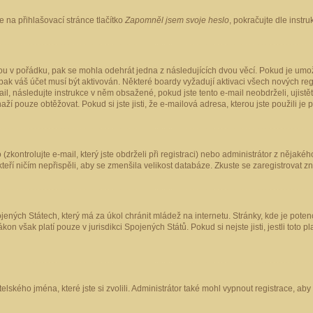
 na přihlašovací stránce tlačítko
Zapomněl jsem svoje heslo
, pokračujte dle instr
ou v pořádku, pak se mohla odehrát jedna z následujících dvou věcí. Pokud je umož
pak váš účet musí být aktivován. Některé boardy vyžadují aktivaci všech nových reg
-mail, následujte instrukce v něm obsažené, pokud jste tento e-mail neobdrželi, uji
naží pouze obtěžovat. Pokud si jste jisti, že e-mailová adresa, kterou jste použili je
kontrolujte e-mail, který jste obdrželi při registraci) nebo administrátor z nějaké
 kteří ničím nepřispěli, aby se zmenšila velikost databáze. Zkuste se zaregistrovat z
ených Státech, který má za úkol chránit mládež na internetu. Stránky, kde je poten
kon však platí pouze v jurisdikci Spojených Států. Pokud si nejste jisti, jestli tot
elského jména, které jste si zvolili. Administrátor také mohl vypnout registrace, ab