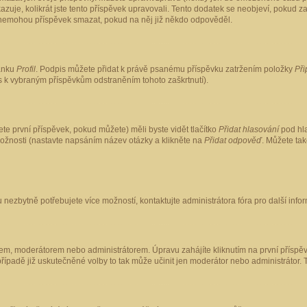
kazuje, kolikrát jste tento příspěvek upravovali. Tento dodatek se neobjeví, pokud
lé nemohou příspěvek smazat, pokud na něj již někdo odpověděl.
ránku
Profil
. Podpis můžete přidat k právě psanému příspěvku zatržením položky
Při
is k vybraným příspěvkům odstraněním tohoto zaškrtnutí).
te první příspěvek, pokud můžete) měli byste vidět tlačítko
Přidat hlasování
pod hla
možnosti (nastavte napsáním název otázky a klikněte na
Přidat odpověď
. Můžete ta
 nezbytně potřebujete více možností, kontaktujte administrátora fóra pro další info
em, moderátorem nebo administrátorem. Úpravu zahájíte kliknutím na první příspěv
ípadě již uskutečněné volby to tak může učinit jen moderátor nebo administrátor. 