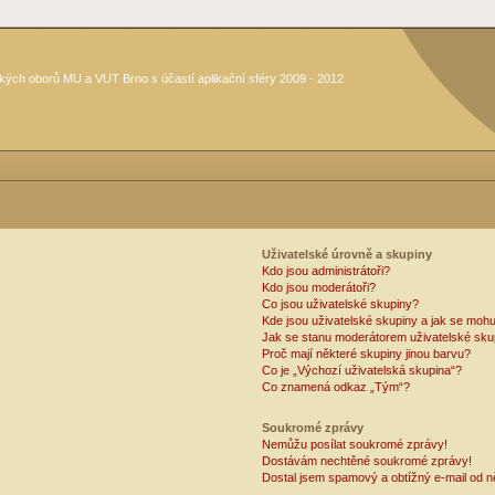
kých oborů MU a VUT Brno s účastí aplikační sféry 2009 - 2012
Uživatelské úrovně a skupiny
Kdo jsou administrátoři?
Kdo jsou moderátoři?
Co jsou uživatelské skupiny?
Kde jsou uživatelské skupiny a jak se mohu
Jak se stanu moderátorem uživatelské sku
Proč mají některé skupiny jinou barvu?
Co je „Výchozí uživatelská skupina“?
Co znamená odkaz „Tým“?
Soukromé zprávy
Nemůžu posílat soukromé zprávy!
Dostávám nechtěné soukromé zprávy!
Dostal jsem spamový a obtížný e-mail od n