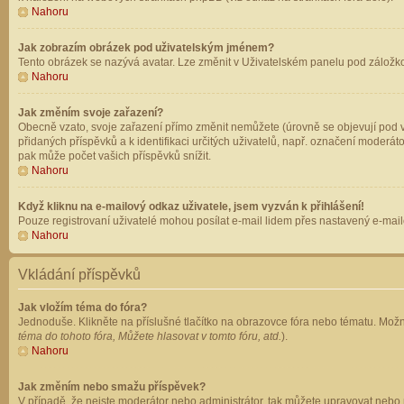
Nahoru
Jak zobrazím obrázek pod uživatelským jménem?
Tento obrázek se nazývá avatar. Lze změnit v Uživatelském panelu pod záložkou 
Nahoru
Jak změním svoje zařazení?
Obecně vzato, svoje zařazení přímo změnit nemůžete (úrovně se objevují pod v
přidaných příspěvků a k identifikaci určitých uživatelů, např. označení moderá
pak může počet vašich příspěvků snížit.
Nahoru
Když kliknu na e-mailový odkaz uživatele, jsem vyzván k přihlášení!
Pouze registrovaní uživatelé mohou posílat e-mail lidem přes nastavený e-mailo
Nahoru
Vkládání příspěvků
Jak vložím téma do fóra?
Jednoduše. Klikněte na příslušné tlačítko na obrazovce fóra nebo tématu. Možn
téma do tohoto fóra, Můžete hlasovat v tomto fóru, atd.
).
Nahoru
Jak změním nebo smažu příspěvek?
V případě, že nejste moderátor nebo administrátor, tak můžete upravovat nebo 