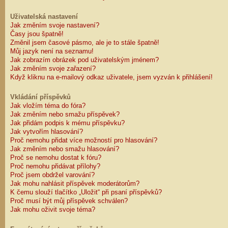
Uživatelská nastavení
Jak změním svoje nastavení?
Časy jsou špatně!
Změnil jsem časové pásmo, ale je to stále špatně!
Můj jazyk není na seznamu!
Jak zobrazím obrázek pod uživatelským jménem?
Jak změním svoje zařazení?
Když kliknu na e-mailový odkaz uživatele, jsem vyzván k přihlášení!
Vkládání příspěvků
Jak vložím téma do fóra?
Jak změním nebo smažu příspěvek?
Jak přidám podpis k mému příspěvku?
Jak vytvořím hlasování?
Proč nemohu přidat více možností pro hlasování?
Jak změním nebo smažu hlasování?
Proč se nemohu dostat k fóru?
Proč nemohu přidávat přílohy?
Proč jsem obdržel varování?
Jak mohu nahlásit příspěvek moderátorům?
K čemu slouží tlačítko „Uložit“ při psaní příspěvků?
Proč musí být můj příspěvek schválen?
Jak mohu oživit svoje téma?