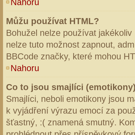
Nahoru
Můžu používat HTML?
Bohužel nelze používat jakékoliv
nelze tuto možnost zapnout, admi
BBCode značky, které mohou HT
Nahoru
Co to jsou smajlíci (emotikony
Smajlíci, neboli emotikony jsou m
k vyjádření výrazu emocí za použ
šťastný, :( znamená smutný. Kom
prohlédnout přes příspěvkový for