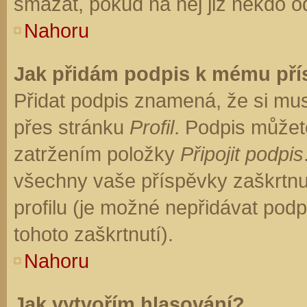
smazat, pokud na něj již někdo o
Nahoru
Jak přidám podpis k mému př
Přidat podpis znamená, že si musí
přes stránku
Profil
. Podpis můžet
zatržením položky
Připojit podpis
všechny vaše příspěvky zaškrtnu
profilu (je možné nepřidávat po
tohoto zaškrtnutí).
Nahoru
Jak vytvořím hlasování?