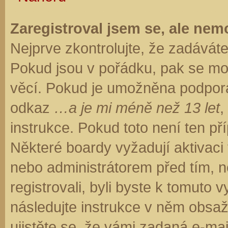
Zaregistroval jsem se, ale nemo
Nejprve zkontrolujte, že zadávát
Pokud jsou v pořádku, pak se moh
věcí. Pokud je umožněna podpora C
odkaz
…a je mi méně než 13 let
,
instrukce. Pokud toto není ten př
Některé boardy vyžadují aktivaci
nebo administrátorem před tím, ne
registrovali, byli byste k tomuto
následujte instrukce v něm obsaže
ujistěte se, že vámi zadaná e-ma