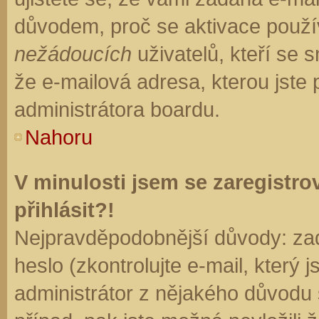
důvodem, proč se aktivace použí
nežádoucích
uživatelů, kteří se s
že e-mailová adresa, kterou jste p
administrátora boardu.
Nahoru
V minulosti jsem se zaregistr
přihlásit?!
Nejpravděpodobnější důvody: zad
heslo (zkontrolujte e-mail, který j
administrátor z nějakého důvodu 