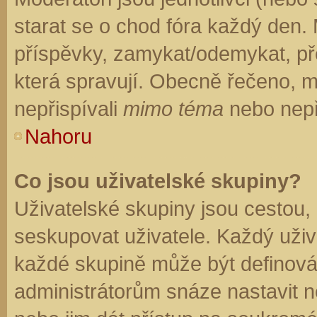
starat se o chod fóra každý den.
příspěvky, zamykat/odemykat, př
která spravují. Obecně řečeno, mo
nepřispívali
mimo téma
nebo nepři
Nahoru
Co jsou uživatelské skupiny?
Uživatelské skupiny jsou cestou,
seskupovat uživatele. Každý uživa
každé skupině může být definován
administrátorům snáze nastavit n