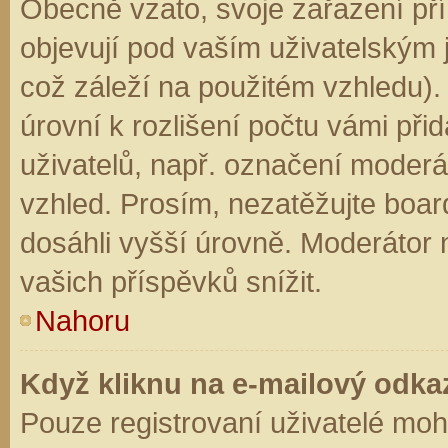
Obecně vzato, svoje zařazení př
objevují pod vaším uživatelským
což záleží na použitém vzhledu).
úrovní k rozlišení počtu vámi přid
uživatelů, např. označení moderá
vzhled. Prosím, nezatěžujte boar
dosáhli vyšší úrovně. Moderátor
vašich příspěvků snížit.
Nahoru
Když kliknu na e-mailový odkaz
Pouze registrovaní uživatelé moh