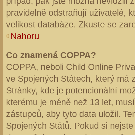
případ, pak jste možná nevložili 
pravidelně odstraňují uživatelé, k
velikost databáze. Zkuste se zare
Nahoru
Co znamená COPPA?
COPPA, neboli Child Online Priva
ve Spojených Státech, který má z
Stránky, kde je potencionální mož
kterému je méně než 13 let, mus
zástupců, aby tyto data uložil. Te
Spojených Států. Pokud si nejste jis