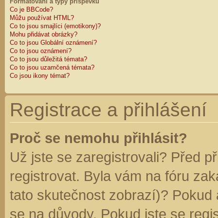
Formátování a typy příspěvků
Co je BBCode?
Můžu používat HTML?
Co to jsou smajlíci (emotikony)?
Mohu přidávat obrázky?
Co to jsou Globální oznámení?
Co to jsou oznámení?
Co to jsou důležitá témata?
Co to jsou uzamčená témata?
Co jsou ikony témat?
Registrace a přihlášení
Proč se nemohu přihlásit?
Už jste se zaregistrovali? Před p
registrovat. Byla vám na fóru za
tato skutečnost zobrazí)? Pokud a
se na důvody. Pokud jste se regist