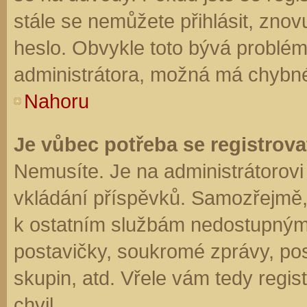
stále se nemůžete přihlásit, znov
heslo. Obvykle toto bývá problém
administrátora, možná má chybné
Nahoru
Je vůbec potřeba se registrova
Nemusíte. Je na administrátorovi f
vkládání příspěvků. Samozřejmě,
k ostatním službám nedostupným
postavičky, soukromé zprávy, posí
skupin, atd. Vřele vám tedy regis
chvil.