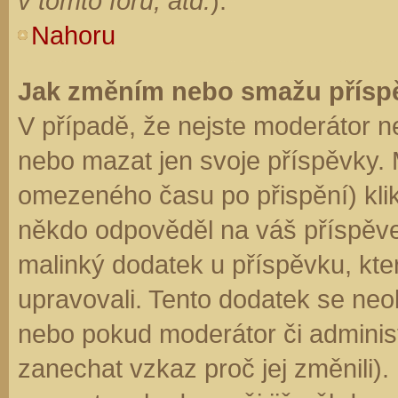
v tomto fóru, atd.
).
Nahoru
Jak změním nebo smažu přísp
V případě, že nejste moderátor n
nebo mazat jen svoje příspěvky. 
omezeného času po přispění) klik
někdo odpověděl na váš příspěve
malinký dodatek u příspěvku, kter
upravovali. Tento dodatek se neo
nebo pokud moderátor či administr
zanechat vzkaz proč jej změnili)