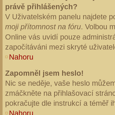
právě přihlášených?
V Uživatelském panelu najdete p
moji přítomnost na fóru
. Volbou 
Online vás uvidí pouze administrá
započítáváni mezi skryté uživatel
Nahoru
Zapomněl jsem heslo!
Nic se neděje, vaše heslo můžem
zmáčkněte na přihlašovací stránc
pokračujte dle instrukcí a téměř i
Nahoru