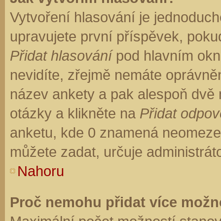
Vytvoření hlasování je jednoduch
upravujete první příspěvek, pokud
Přidat hlasování
pod hlavním okn
nevidíte, zřejmě nemáte oprávněn
název ankety a pak alespoň dvě
otázky a klikněte na
Přidat odpo
anketu, kde 0 znamená neomezen
můžete zadat, určuje administrát
Nahoru
Proč nemohu přidat více možno