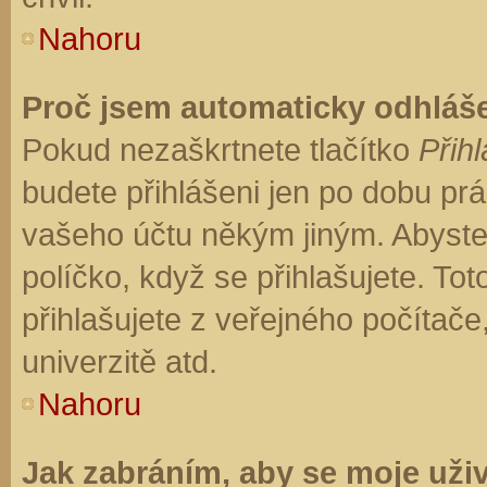
Nahoru
Proč jsem automaticky odhláš
Pokud nezaškrtnete tlačítko
Přihl
budete přihlášeni jen po dobu prá
vašeho účtu někým jiným. Abyste z
políčko, když se přihlašujete. T
přihlašujete z veřejného počítače
univerzitě atd.
Nahoru
Jak zabráním, aby se moje uži