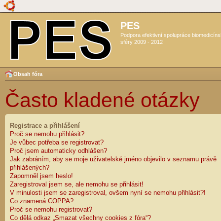
PES
Podpora efektivní spolupráce biomedicín
sféry 2009 - 2012
Obsah fóra
Často kladené otázky
Registrace a přihlášení
Proč se nemohu přihlásit?
Je vůbec potřeba se registrovat?
Proč jsem automaticky odhlášen?
Jak zabráním, aby se moje uživatelské jméno objevilo v seznamu právě
přihlášených?
Zapomněl jsem heslo!
Zaregistroval jsem se, ale nemohu se přihlásit!
V minulosti jsem se zaregistroval, ovšem nyní se nemohu přihlásit?!
Co znamená COPPA?
Proč se nemohu registrovat?
Co dělá odkaz „Smazat všechny cookies z fóra“?