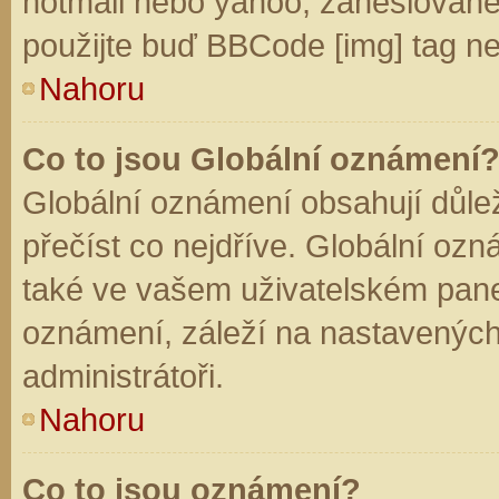
hotmail nebo yahoo, zaheslované
použijte buď BBCode [img] tag ne
Nahoru
Co to jsou Globální oznámení
Globální oznámení obsahují důleži
přečíst co nejdříve. Globální oz
také ve vašem uživatelském panelu
oznámení, záleží na nastavených
administrátoři.
Nahoru
Co to jsou oznámení?