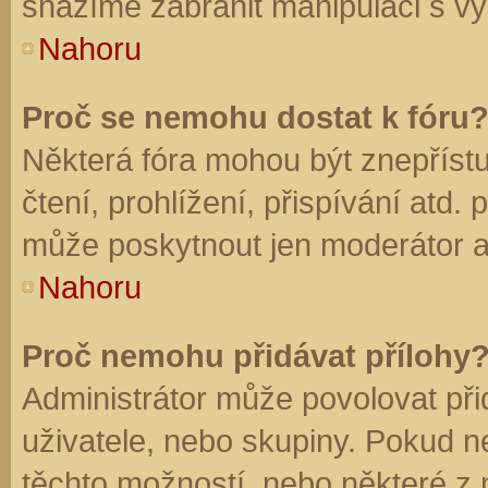
snažíme zabránit manipulaci s vý
Nahoru
Proč se nemohu dostat k fóru
Některá fóra mohou být znepříst
čtení, prohlížení, přispívání atd. 
může poskytnout jen moderátor a a
Nahoru
Proč nemohu přidávat přílohy
Administrátor může povolovat přid
uživatele, nebo skupiny. Pokud 
těchto možností, nebo některé z n