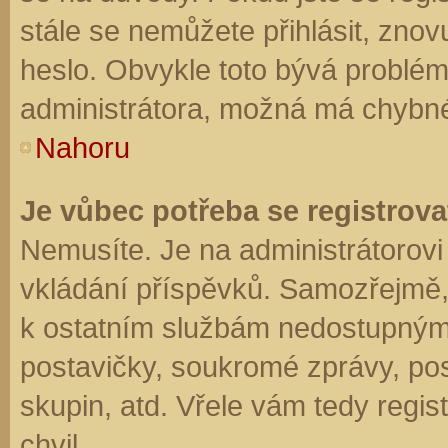
stále se nemůžete přihlásit, znov
heslo. Obvykle toto bývá problém
administrátora, možná má chybné
Nahoru
Je vůbec potřeba se registrova
Nemusíte. Je na administrátorovi f
vkládání příspěvků. Samozřejmě,
k ostatním službám nedostupným
postavičky, soukromé zprávy, posí
skupin, atd. Vřele vám tedy regis
chvil.