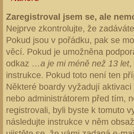
Zaregistroval jsem se, ale nemo
Nejprve zkontrolujte, že zadávát
Pokud jsou v pořádku, pak se moh
věcí. Pokud je umožněna podpora C
odkaz
…a je mi méně než 13 let
,
instrukce. Pokud toto není ten př
Některé boardy vyžadují aktivaci
nebo administrátorem před tím, ne
registrovali, byli byste k tomuto
následujte instrukce v něm obsaže
ujistěte se, že vámi zadaná e-ma