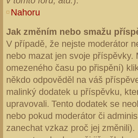
v tomto fóru, atd.
).
Nahoru
Jak změním nebo smažu přísp
V případě, že nejste moderátor n
nebo mazat jen svoje příspěvky. 
omezeného času po přispění) klik
někdo odpověděl na váš příspěve
malinký dodatek u příspěvku, kter
upravovali. Tento dodatek se neo
nebo pokud moderátor či administr
zanechat vzkaz proč jej změnili)