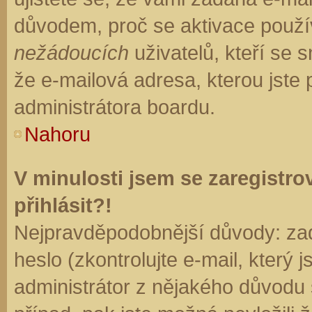
důvodem, proč se aktivace použí
nežádoucích
uživatelů, kteří se s
že e-mailová adresa, kterou jste p
administrátora boardu.
Nahoru
V minulosti jsem se zaregistr
přihlásit?!
Nejpravděpodobnější důvody: zad
heslo (zkontrolujte e-mail, který j
administrátor z nějakého důvodu 