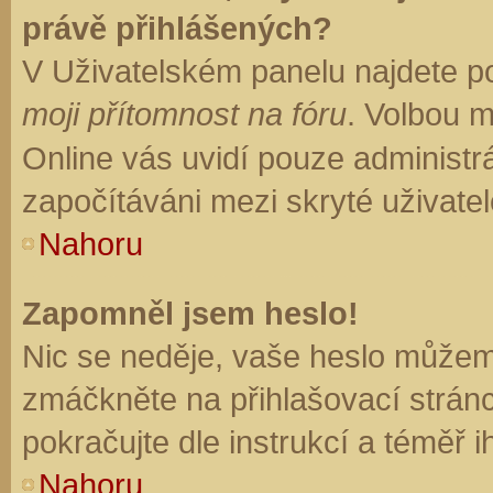
právě přihlášených?
V Uživatelském panelu najdete p
moji přítomnost na fóru
. Volbou 
Online vás uvidí pouze administrá
započítáváni mezi skryté uživatel
Nahoru
Zapomněl jsem heslo!
Nic se neděje, vaše heslo můžem
zmáčkněte na přihlašovací stránc
pokračujte dle instrukcí a téměř i
Nahoru