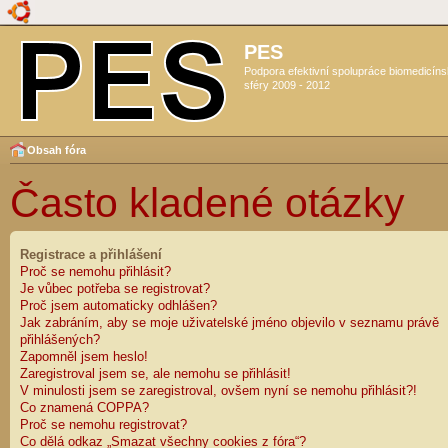
PES
Podpora efektivní spolupráce biomedicín
sféry 2009 - 2012
Obsah fóra
Často kladené otázky
Registrace a přihlášení
Proč se nemohu přihlásit?
Je vůbec potřeba se registrovat?
Proč jsem automaticky odhlášen?
Jak zabráním, aby se moje uživatelské jméno objevilo v seznamu právě
přihlášených?
Zapomněl jsem heslo!
Zaregistroval jsem se, ale nemohu se přihlásit!
V minulosti jsem se zaregistroval, ovšem nyní se nemohu přihlásit?!
Co znamená COPPA?
Proč se nemohu registrovat?
Co dělá odkaz „Smazat všechny cookies z fóra“?