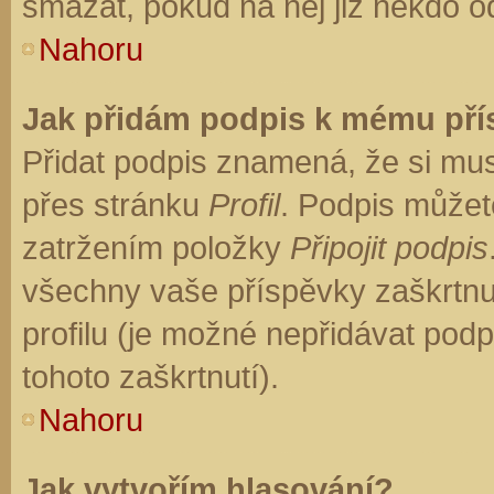
smazat, pokud na něj již někdo o
Nahoru
Jak přidám podpis k mému př
Přidat podpis znamená, že si musí
přes stránku
Profil
. Podpis můžet
zatržením položky
Připojit podpis
všechny vaše příspěvky zaškrtnu
profilu (je možné nepřidávat po
tohoto zaškrtnutí).
Nahoru
Jak vytvořím hlasování?