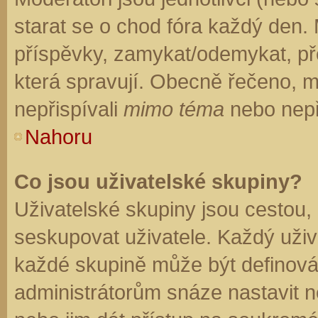
starat se o chod fóra každý den.
příspěvky, zamykat/odemykat, př
která spravují. Obecně řečeno, mo
nepřispívali
mimo téma
nebo nepři
Nahoru
Co jsou uživatelské skupiny?
Uživatelské skupiny jsou cestou,
seskupovat uživatele. Každý uživa
každé skupině může být definován
administrátorům snáze nastavit n