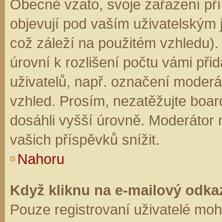
Obecně vzato, svoje zařazení př
objevují pod vaším uživatelským
což záleží na použitém vzhledu).
úrovní k rozlišení počtu vámi přid
uživatelů, např. označení moderá
vzhled. Prosím, nezatěžujte boar
dosáhli vyšší úrovně. Moderátor
vašich příspěvků snížit.
Nahoru
Když kliknu na e-mailový odkaz
Pouze registrovaní uživatelé moh