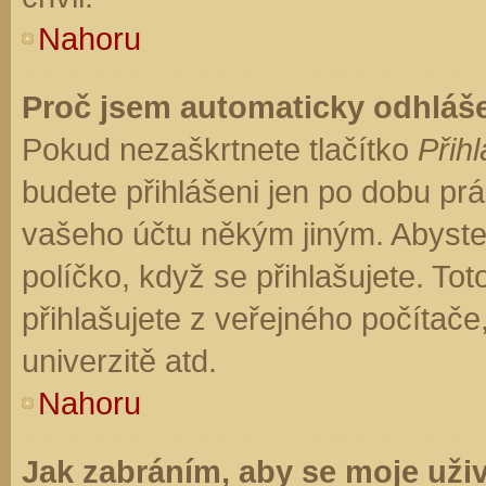
Nahoru
Proč jsem automaticky odhláš
Pokud nezaškrtnete tlačítko
Přihl
budete přihlášeni jen po dobu prá
vašeho účtu někým jiným. Abyste z
políčko, když se přihlašujete. T
přihlašujete z veřejného počítače
univerzitě atd.
Nahoru
Jak zabráním, aby se moje uži