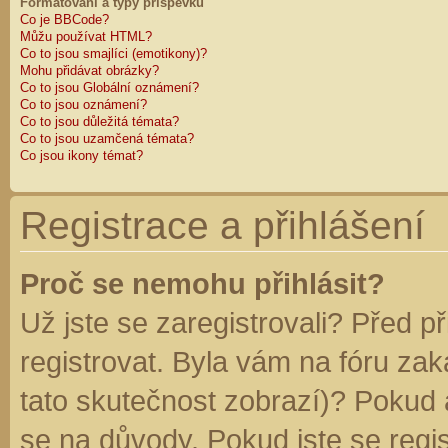
Formátování a typy příspěvků
Co je BBCode?
Můžu používat HTML?
Co to jsou smajlíci (emotikony)?
Mohu přidávat obrázky?
Co to jsou Globální oznámení?
Co to jsou oznámení?
Co to jsou důležitá témata?
Co to jsou uzamčená témata?
Co jsou ikony témat?
Registrace a přihlášení
Proč se nemohu přihlásit?
Už jste se zaregistrovali? Před p
registrovat. Byla vám na fóru za
tato skutečnost zobrazí)? Pokud a
se na důvody. Pokud jste se regist