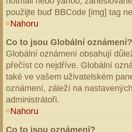
hotmail nebo yahoo, zaheslované
použijte buď BBCode [img] tag ne
Nahoru
Co to jsou Globální oznámení
Globální oznámení obsahují důleži
přečíst co nejdříve. Globální oz
také ve vašem uživatelském panelu
oznámení, záleží na nastavených
administrátoři.
Nahoru
Co to jsou oznámení?