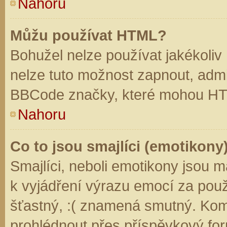
Nahoru
Můžu používat HTML?
Bohužel nelze používat jakékoliv
nelze tuto možnost zapnout, admi
BBCode značky, které mohou HT
Nahoru
Co to jsou smajlíci (emotikony
Smajlíci, neboli emotikony jsou m
k vyjádření výrazu emocí za použ
šťastný, :( znamená smutný. Kom
prohlédnout přes příspěvkový for