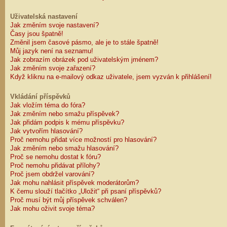
Uživatelská nastavení
Jak změním svoje nastavení?
Časy jsou špatně!
Změnil jsem časové pásmo, ale je to stále špatně!
Můj jazyk není na seznamu!
Jak zobrazím obrázek pod uživatelským jménem?
Jak změním svoje zařazení?
Když kliknu na e-mailový odkaz uživatele, jsem vyzván k přihlášení!
Vkládání příspěvků
Jak vložím téma do fóra?
Jak změním nebo smažu příspěvek?
Jak přidám podpis k mému příspěvku?
Jak vytvořím hlasování?
Proč nemohu přidat více možností pro hlasování?
Jak změním nebo smažu hlasování?
Proč se nemohu dostat k fóru?
Proč nemohu přidávat přílohy?
Proč jsem obdržel varování?
Jak mohu nahlásit příspěvek moderátorům?
K čemu slouží tlačítko „Uložit“ při psaní příspěvků?
Proč musí být můj příspěvek schválen?
Jak mohu oživit svoje téma?