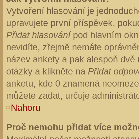
Vytvoření hlasování je jednoduch
upravujete první příspěvek, pokud
Přidat hlasování
pod hlavním okn
nevidíte, zřejmě nemáte oprávněn
název ankety a pak alespoň dvě
otázky a klikněte na
Přidat odpo
anketu, kde 0 znamená neomezen
můžete zadat, určuje administrát
Nahoru
Proč nemohu přidat více možno