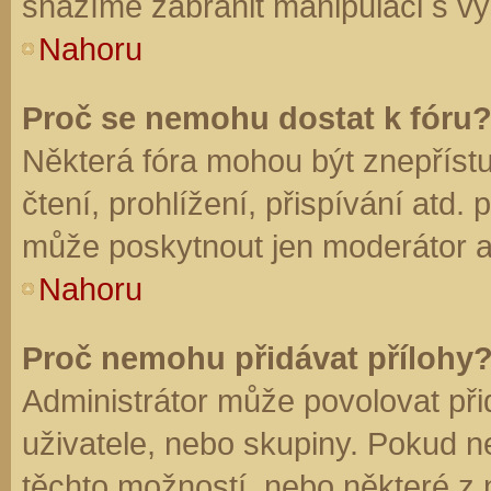
snažíme zabránit manipulaci s vý
Nahoru
Proč se nemohu dostat k fóru
Některá fóra mohou být znepříst
čtení, prohlížení, přispívání atd. 
může poskytnout jen moderátor a a
Nahoru
Proč nemohu přidávat přílohy
Administrátor může povolovat přid
uživatele, nebo skupiny. Pokud 
těchto možností, nebo některé z n