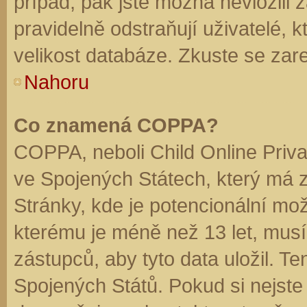
případ, pak jste možná nevložili 
pravidelně odstraňují uživatelé, k
velikost databáze. Zkuste se zare
Nahoru
Co znamená COPPA?
COPPA, neboli Child Online Priva
ve Spojených Státech, který má z
Stránky, kde je potencionální mož
kterému je méně než 13 let, mus
zástupců, aby tyto data uložil. Te
Spojených Států. Pokud si nejste jis