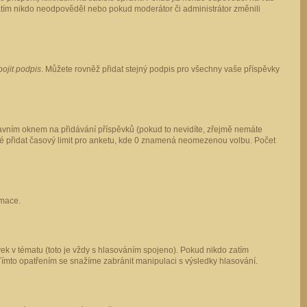
 zatím nikdo neodpověděl nebo pokud moderátor či administrátor změnili
pojit podpis
. Můžete rovněž přidat stejný podpis pro všechny vaše příspěvky
vním oknem na přidávání příspěvků (pokud to nevidíte, zřejmě nemáte
ké přidat časový limit pro anketu, kde 0 znamená neomezenou volbu. Počet
rmace.
ek v tématu (toto je vždy s hlasováním spojeno). Pokud nikdo zatím
Tímto opatřením se snažíme zabránit manipulaci s výsledky hlasování.