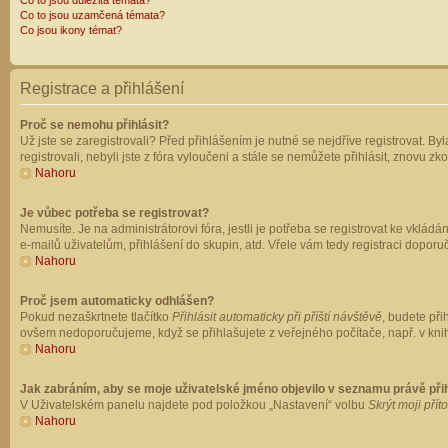
Co to jsou důležitá témata?
Co to jsou uzamčená témata?
Co jsou ikony témat?
Registrace a přihlášení
Proč se nemohu přihlásit?
Už jste se zaregistrovali? Před přihlášením je nutné se nejdříve registrovat. B
registrovali, nebyli jste z fóra vyloučeni a stále se nemůžete přihlásit, znovu
Nahoru
Je vůbec potřeba se registrovat?
Nemusíte. Je na administrátorovi fóra, jestli je potřeba se registrovat ke vk
e-mailů uživatelům, přihlášení do skupin, atd. Vřele vám tedy registraci doporu
Nahoru
Proč jsem automaticky odhlášen?
Pokud nezaškrtnete tlačítko
Přihlásit automaticky při příští návštěvě
, budete při
ovšem nedoporučujeme, když se přihlašujete z veřejného počítače, např. v knih
Nahoru
Jak zabráním, aby se moje uživatelské jméno objevilo v seznamu právě př
V Uživatelském panelu najdete pod položkou „Nastavení“ volbu
Skrýt moji přít
Nahoru