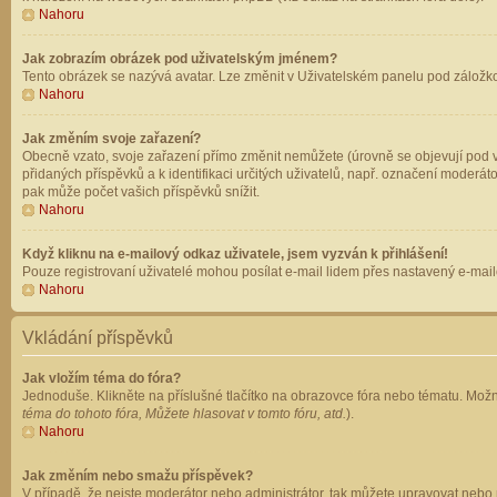
Nahoru
Jak zobrazím obrázek pod uživatelským jménem?
Tento obrázek se nazývá avatar. Lze změnit v Uživatelském panelu pod záložkou 
Nahoru
Jak změním svoje zařazení?
Obecně vzato, svoje zařazení přímo změnit nemůžete (úrovně se objevují pod v
přidaných příspěvků a k identifikaci určitých uživatelů, např. označení moderá
pak může počet vašich příspěvků snížit.
Nahoru
Když kliknu na e-mailový odkaz uživatele, jsem vyzván k přihlášení!
Pouze registrovaní uživatelé mohou posílat e-mail lidem přes nastavený e-mailo
Nahoru
Vkládání příspěvků
Jak vložím téma do fóra?
Jednoduše. Klikněte na příslušné tlačítko na obrazovce fóra nebo tématu. Možn
téma do tohoto fóra, Můžete hlasovat v tomto fóru, atd.
).
Nahoru
Jak změním nebo smažu příspěvek?
V případě, že nejste moderátor nebo administrátor, tak můžete upravovat nebo 