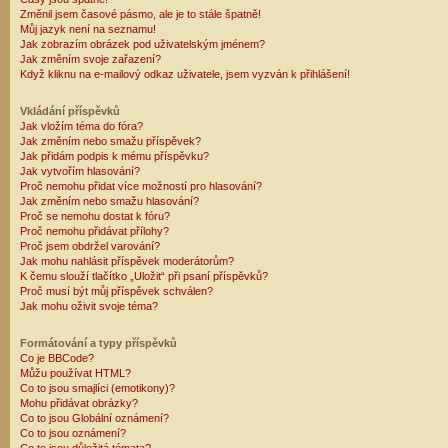
Změnil jsem časové pásmo, ale je to stále špatně!
Můj jazyk není na seznamu!
Jak zobrazím obrázek pod uživatelským jménem?
Jak změním svoje zařazení?
Když kliknu na e-mailový odkaz uživatele, jsem vyzván k přihlášení!
Vkládání příspěvků
Jak vložím téma do fóra?
Jak změním nebo smažu příspěvek?
Jak přidám podpis k mému příspěvku?
Jak vytvořím hlasování?
Proč nemohu přidat více možností pro hlasování?
Jak změním nebo smažu hlasování?
Proč se nemohu dostat k fóru?
Proč nemohu přidávat přílohy?
Proč jsem obdržel varování?
Jak mohu nahlásit příspěvek moderátorům?
K čemu slouží tlačítko „Uložit“ při psaní příspěvků?
Proč musí být můj příspěvek schválen?
Jak mohu oživit svoje téma?
Formátování a typy příspěvků
Co je BBCode?
Můžu používat HTML?
Co to jsou smajlíci (emotikony)?
Mohu přidávat obrázky?
Co to jsou Globální oznámení?
Co to jsou oznámení?