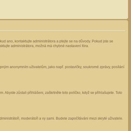
kud ano, kontaktujte administrátora a ptejte se na důvody. Pokud jste se
ntaktujte administrátora, možná má chybné nastavení fóra.
stupným anonymním uživatelům, jako např. postavičky, soukromé zprávy, posílání
 Abyste zůstali přihlášeni, zaškrtněte toto políčko, když se přihlašujete. Toto
administrátoři, moderátoři a vy sami. Budete započítáváni mezi skryté uživatele.