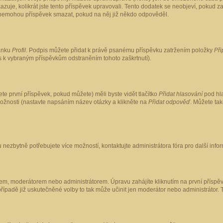
kazuje, kolikrát jste tento příspěvek upravovali. Tento dodatek se neobjeví, pokud
lé nemohou příspěvek smazat, pokud na něj již někdo odpověděl.
ránku
Profil
. Podpis můžete přidat k právě psanému příspěvku zatržením položky
Při
is k vybraným příspěvkům odstraněním tohoto zaškrtnutí).
te první příspěvek, pokud můžete) měli byste vidět tlačítko
Přidat hlasování
pod hla
možnosti (nastavte napsáním název otázky a klikněte na
Přidat odpověď
. Můžete ta
 nezbytně potřebujete více možností, kontaktujte administrátora fóra pro další info
em, moderátorem nebo administrátorem. Úpravu zahájíte kliknutím na první příspěv
ípadě již uskutečněné volby to tak může učinit jen moderátor nebo administrátor. 