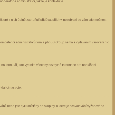
oderátor a administrátor, takže je kontaktujte.
které z nich úplně zabraňují přidávat přílohy, nezobrazí se vám tato možnost
 v kompetenci administrátorů fóra a phpBB Group nemá s vydáváním varování nic
e na formulář, kde vyplníte všechny nezbytné informace pro nahlášení
dající nástroje.
ání, nebo jste byli umístěny do skupiny, u které je schvalování vyžadováno.