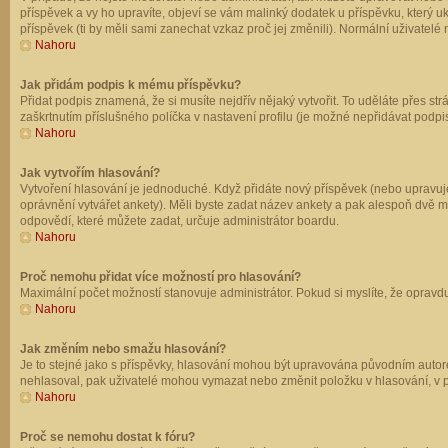
příspěvek a vy ho upravíte, objeví se vám malinký dodatek u příspěvku, který u
příspěvek (ti by měli sami zanechat vzkaz proč jej změnili). Normální uživate
Nahoru
Jak přidám podpis k mému příspěvku?
Přidat podpis znamená, že si musíte nejdřív nějaký vytvořit. To uděláte přes st
zaškrtnutím příslušného políčka v nastavení profilu (je možné nepřidávat podp
Nahoru
Jak vytvořím hlasování?
Vytvoření hlasování je jednoduché. Když přidáte nový příspěvek (nebo upravuje
oprávnění vytvářet ankety). Měli byste zadat název ankety a pak alespoň dvě 
odpovědí, které můžete zadat, určuje administrátor boardu.
Nahoru
Proč nemohu přidat více možností pro hlasování?
Maximální počet možností stanovuje administrátor. Pokud si myslíte, že opravdu
Nahoru
Jak změním nebo smažu hlasování?
Je to stejné jako s příspěvky, hlasování mohou být upravována původním autor
nehlasoval, pak uživatelé mohou vymazat nebo změnit položku v hlasování, v př
Nahoru
Proč se nemohu dostat k fóru?