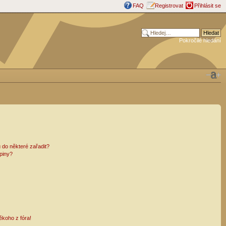
FAQ
Registrovat
Přihlásit se
Pokročilé hledání
 do některé zařadit?
piny?
ěkoho z fóra!