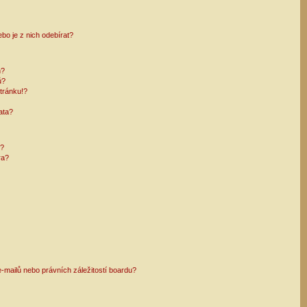
bo je z nich odebírat?
h?
ů?
tránku!?
ata?
i?
ra?
mailů nebo právních záležitostí boardu?