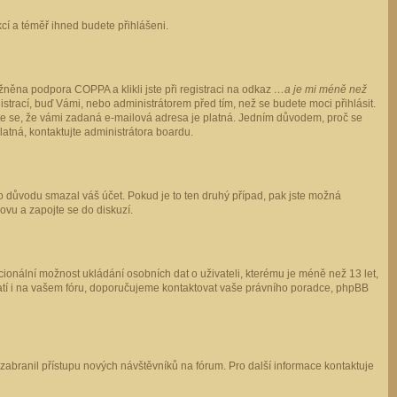
ukcí a téměř ihned budete přihlášeni.
něna podpora COPPA a klikli jste při registraci na odkaz
…a je mi méně než
istrací, buď Vámi, nebo administrátorem před tím, než se budete moci přihlásit.
stěte se, že vámi zadaná e-mailová adresa je platná. Jedním důvodem, proč se
 platná, kontaktujte administrátora boardu.
ho důvodu smazal váš účet. Pokud je to ten druhý případ, pak jste možná
novu a zapojte se do diskuzí.
cionální možnost ukládání osobních dat o uživateli, kterému je méně než 13 let,
o platí i na vašem fóru, doporučujeme kontaktovat vaše právního poradce, phpBB
y zabranil přístupu nových návštěvníků na fórum. Pro další informace kontaktuje