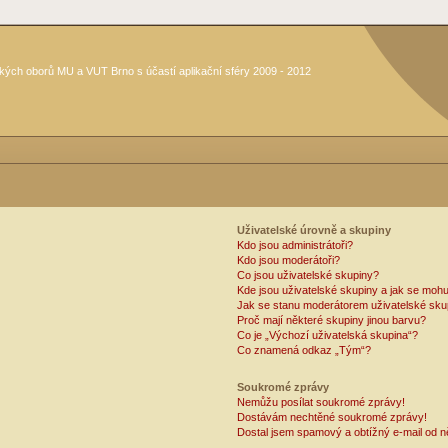
kých oborů MU a VUT Brno s účastí aplikační sféry 2009 - 2012
Uživatelské úrovně a skupiny
Kdo jsou administrátoři?
Kdo jsou moderátoři?
Co jsou uživatelské skupiny?
Kde jsou uživatelské skupiny a jak se mohu
Jak se stanu moderátorem uživatelské sku
Proč mají některé skupiny jinou barvu?
Co je „Výchozí uživatelská skupina“?
Co znamená odkaz „Tým“?
Soukromé zprávy
Nemůžu posílat soukromé zprávy!
Dostávám nechtěné soukromé zprávy!
Dostal jsem spamový a obtížný e-mail od n