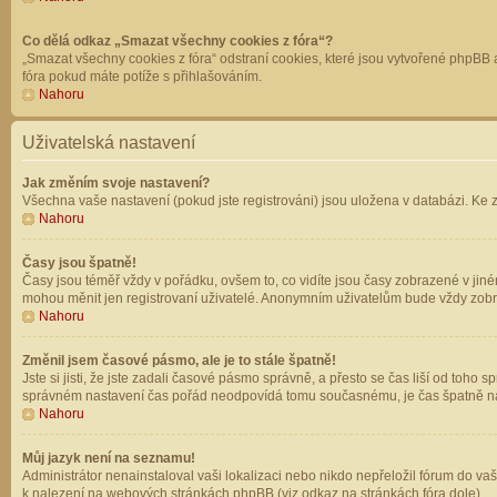
Co dělá odkaz „Smazat všechny cookies z fóra“?
„Smazat všechny cookies z fóra“ odstraní cookies, které jsou vytvořené phpBB a
fóra pokud máte potíže s přihlašováním.
Nahoru
Uživatelská nastavení
Jak změním svoje nastavení?
Všechna vaše nastavení (pokud jste registrováni) jsou uložena v databázi. Ke 
Nahoru
Časy jsou špatně!
Časy jsou téměř vždy v pořádku, ovšem to, co vidíte jsou časy zobrazené v jin
mohou měnit jen registrovaní uživatelé. Anonymním uživatelům bude vždy zobr
Nahoru
Změnil jsem časové pásmo, ale je to stále špatně!
Jste si jisti, že jste zadali časové pásmo správně, a přesto se čas liší od to
správném nastavení čas pořád neodpovídá tomu současnému, je čas špatně na
Nahoru
Můj jazyk není na seznamu!
Administrátor nenainstaloval vaši lokalizaci nebo nikdo nepřeložil fórum do va
k nalezení na webových stránkách phpBB (viz odkaz na stránkách fóra dole).