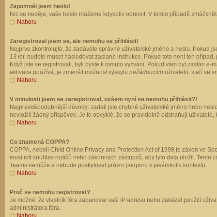
Zapomněl jsem heslo!
Nic se neděje, vaše heslo můžeme kdykoliv obnovit. V tomto případě zmáčkněte
Nahoru
Zaregistroval jsem se, ale nemohu se přihlásit!
Nejprve zkontrolujte, že zadáváte správné uživatelské jméno a heslo. Pokud js
13 let
, budete muset následovat zaslané instrukce. Pokud toto není ten případ, 
Když jste se registrovali, byli byste k tomuto vyzváni. Pokud vám byl zaslán e
aktivace používá, je zmenšit možnost výskytu
nežádoucích
uživatelů, kteří se s
Nahoru
V minulosti jsem se zaregistroval, ovšem nyní se nemohu přihlásit?!
Nejpravděpodobnější důvody: zadali jste chybné uživatelské jméno nebo heslo (z
nevložili žádný příspěvek. Je to obvyklé, že se pravidelně odstraňují uživatelé,
Nahoru
Co znamená COPPA?
COPPA, neboli Child Online Privacy and Protection Act of 1998 je zákon ve Spoj
musí mít souhlas rodičů nebo zákonných zástupců, aby tyto data uložil. Tento zá
Teams nemůže a nebude poskytovat právni podporu v jakémkoliv kontextu.
Nahoru
Proč se nemohu registrovat?
Je možné, že vlastník fóra zabanoval vaši IP adresu nebo zakázal použití uživat
administrátora fóra.
Nahoru