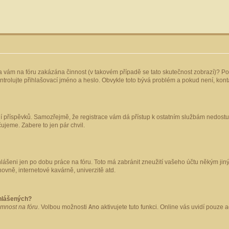
yla vám na fóru zakázána činnost (v takovém případě se tato skutečnost zobrazí)? Po
 zkontrolujte přihlašovací jméno a heslo. Obvykle toto bývá problém a pokud není, ko
ládání příspěvků. Samozřejmě, že registrace vám dá přístup k ostatním službám nedo
čujeme. Zabere to jen pár chvil.
hlášeni jen po dobu práce na fóru. Toto má zabránit zneužití vašeho účtu někým jiným.
ovně, internetové kavárně, univerzitě atd.
ihlášených?
omnost na fóru
. Volbou možnosti
Ano
aktivujete tuto funkci. Online vás uvidí pouze 