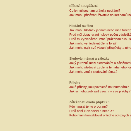
Přátelé a nepřátelé
Co je můj seznam přátel a nepřátel?
Jak mohu přidávat uživatele do seznamů ne
Hledání na fóru
Jak mohu hledat v jednom nebo více fórec
Proč můj dotaz vrací nulový počet výsledk
Proč mi vyhledávání vrací prázdnou bílou s
Jak mohu vyhledávat členy fóra?
Jak mohu najít své vlastní příspěvky a tém
Sledování témat a záložky
Jaký je rozdíl mezi sledováním a záložkam
Jak mohu sledovat zvolená témata nebo fó
Jak mohu zrušit sledování témat?
Přílohy
Jaké přílohy jsou povolené na tomto fóru?
Jak si mohu zobrazit všechny své přílohy?
Záležitosti okolo phpBB 3
Kdo napsal tento program?
Proč není k dispozici funkce X?
Koho mám kontaktovat ohledně obtížných e-