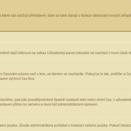
 které vás udržují přihlášené, dále se také starají o funkce sledování nových pří
změně stačí kliknout na odkaz
Uživatelský panel
(obvykle se nachází v horní části 
ém časovém pásmu než v tom, ve kterém se nacházíte. Pokud je to tak, změňte si ča
azen výchozí čas fóra.
ho správného, pak jste pravděpodobně špatně nastavili letní nebo zimní čas, v uživ
staven přímo na serveru a musí být administrátorem opraven.
šeho jazyka. Zkuste administrátora požádat o instalaci vašeho jazyka. Pokud lokaliz