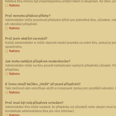
Některá fóra mohou být znepřístupněna určitým lidem či skupinám. Ke čtení, prohl
Nahoru
Proč nemohu přidávat přílohy?
Administrátor může povolovat přidávání příloh pro jednotlivá fóra, uživatele, 
při odesílání příspěvků.
Nahoru
Proč jsem obdržel varování?
Každý administrátor si může stanovit vlastní pravidla na svém fóru, pokud je 
společného.
Nahoru
Jak mohu nahlásit příspěvek moderátorům?
Administrátor může na fóru povolit nahlašování vadných příspěvků uživateli. P
příspěvku.
Nahoru
K čemu slouží tlačítko „Uložit“ při psaní příspěvků?
Tato možnost vám umožňuje uložit si rozepsané zprávy pro pozdější odeslání. Pr
Nahoru
Proč musí být můj příspěvek schválen?
Administrátor fóra může nastavit, že příspěvky od uživatelů nebo skupin musí 
Kontaktujte administrátora fóra pro více informací.
Nahoru