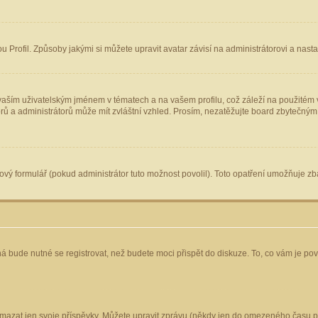
Profil. Způsoby jakými si můžete upravit avatar závisí na administrátorovi a nast
aším uživatelským jménem v tématech a na vašem profilu, což záleží na použitém v
torů a administrátorů může mít zvláštní vzhled. Prosím, nezatěžujte board zbytečným
vý formulář (pokud administrátor tuto možnost povolil). Toto opatření umožňuje zba
á bude nutné se registrovat, než budete moci přispět do diskuze. To, co vám je po
mazat jen svoje příspěvky. Můžete upravit zprávu (někdy jen do omezeného času po 