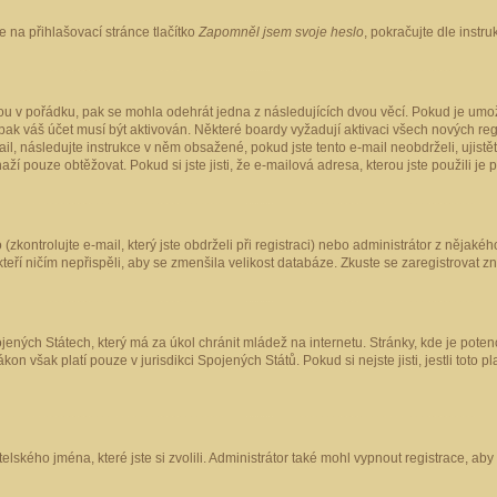
 na přihlašovací stránce tlačítko
Zapomněl jsem svoje heslo
, pokračujte dle instr
ou v pořádku, pak se mohla odehrát jedna z následujících dvou věcí. Pokud je umož
pak váš účet musí být aktivován. Některé boardy vyžadují aktivaci všech nových reg
-mail, následujte instrukce v něm obsažené, pokud jste tento e-mail neobdrželi, uji
naží pouze obtěžovat. Pokud si jste jisti, že e-mailová adresa, kterou jste použili je
kontrolujte e-mail, který jste obdrželi při registraci) nebo administrátor z nějaké
 kteří ničím nepřispěli, aby se zmenšila velikost databáze. Zkuste se zaregistrovat z
ených Státech, který má za úkol chránit mládež na internetu. Stránky, kde je poten
kon však platí pouze v jurisdikci Spojených Států. Pokud si nejste jisti, jestli tot
elského jména, které jste si zvolili. Administrátor také mohl vypnout registrace, ab