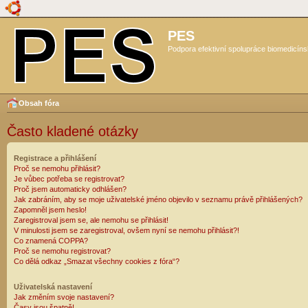
PES
Podpora efektivní spolupráce biomedicíns
Obsah fóra
Často kladené otázky
Registrace a přihlášení
Proč se nemohu přihlásit?
Je vůbec potřeba se registrovat?
Proč jsem automaticky odhlášen?
Jak zabráním, aby se moje uživatelské jméno objevilo v seznamu právě přihlášených?
Zapomněl jsem heslo!
Zaregistroval jsem se, ale nemohu se přihlásit!
V minulosti jsem se zaregistroval, ovšem nyní se nemohu přihlásit?!
Co znamená COPPA?
Proč se nemohu registrovat?
Co dělá odkaz „Smazat všechny cookies z fóra“?
Uživatelská nastavení
Jak změním svoje nastavení?
Časy jsou špatně!