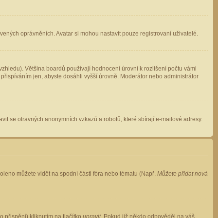
avených oprávněních. Avatar si mohou nastavit pouze registrovaní uživatelé.
zhledu). Většina boardů používají hodnocení úrovní k rozlišení počtu vámi
 přispíváním jen, abyste dosáhli vyšší úrovně. Moderátor nebo administrátor
vit se otravných anonymních vzkazů a robotů, které sbírají e-mailové adresy.
voleno můžete vidět na spodní části fóra nebo tématu (Např.
Můžete přidat nová
přispění) kliknutím na tlačítko
upravit
. Pokud již někdo odpověděl na váš