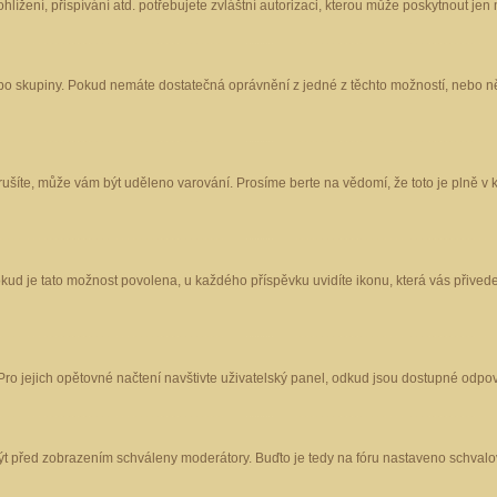
ížení, přispívání atd. potřebujete zvláštní autorizaci, kterou může poskytnout jen m
nebo skupiny. Pokud nemáte dostatečná oprávnění z jedné z těchto možností, nebo ně
porušíte, může vám být uděleno varování. Prosíme berte na vědomí, že toto je plně
okud je tato možnost povolena, u každého příspěvku uvidíte ikonu, která vás přived
o jejich opětovné načtení navštivte uživatelský panel, odkud jsou dostupné odpoví
být před zobrazením schváleny moderátory. Buďto je tedy na fóru nastaveno schvalov