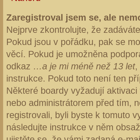
Zaregistroval jsem se, ale nemo
Nejprve zkontrolujte, že zadávát
Pokud jsou v pořádku, pak se moh
věcí. Pokud je umožněna podpora C
odkaz
…a je mi méně než 13 let
,
instrukce. Pokud toto není ten př
Některé boardy vyžadují aktivaci
nebo administrátorem před tím, ne
registrovali, byli byste k tomuto
následujte instrukce v něm obsaže
ujistěte se, že vámi zadaná e-ma