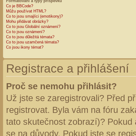
Formátování a typy příspěvků
Co je BBCode?
Můžu používat HTML?
Co to jsou smajlíci (emotikony)?
Mohu přidávat obrázky?
Co to jsou Globální oznámení?
Co to jsou oznámení?
Co to jsou důležitá témata?
Co to jsou uzamčená témata?
Co jsou ikony témat?
Registrace a přihlášení
Proč se nemohu přihlásit?
Už jste se zaregistrovali? Před p
registrovat. Byla vám na fóru za
tato skutečnost zobrazí)? Pokud a
se na důvody. Pokud jste se regist