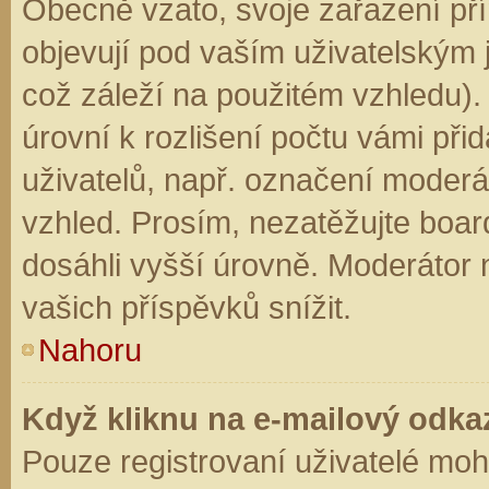
Obecně vzato, svoje zařazení př
objevují pod vaším uživatelským
což záleží na použitém vzhledu).
úrovní k rozlišení počtu vámi přid
uživatelů, např. označení moderá
vzhled. Prosím, nezatěžujte boar
dosáhli vyšší úrovně. Moderátor
vašich příspěvků snížit.
Nahoru
Když kliknu na e-mailový odkaz
Pouze registrovaní uživatelé moh