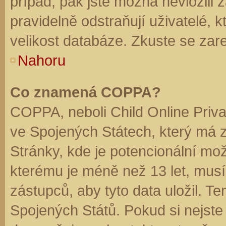
případ, pak jste možná nevložili 
pravidelně odstraňují uživatelé, k
velikost databáze. Zkuste se zare
Nahoru
Co znamená COPPA?
COPPA, neboli Child Online Priva
ve Spojených Státech, který má z
Stránky, kde je potencionální mož
kterému je méně než 13 let, mus
zástupců, aby tyto data uložil. Te
Spojených Států. Pokud si nejste jis