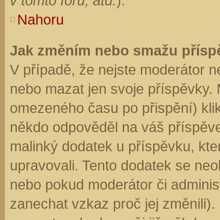
v tomto fóru, atd.
).
Nahoru
Jak změním nebo smažu přísp
V případě, že nejste moderátor n
nebo mazat jen svoje příspěvky. 
omezeného času po přispění) klik
někdo odpověděl na váš příspěve
malinký dodatek u příspěvku, kter
upravovali. Tento dodatek se neo
nebo pokud moderátor či administr
zanechat vzkaz proč jej změnili)