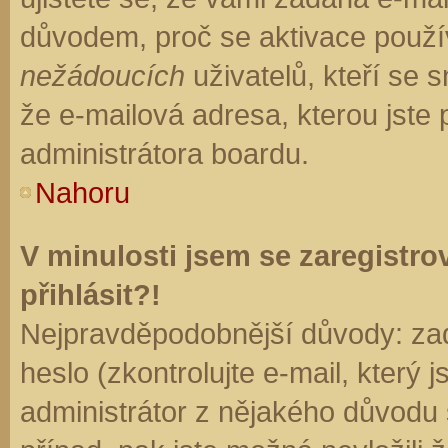
důvodem, proč se aktivace použí
nežádoucích
uživatelů, kteří se s
že e-mailová adresa, kterou jste p
administrátora boardu.
Nahoru
V minulosti jsem se zaregistr
přihlásit?!
Nejpravděpodobnější důvody: zad
heslo (zkontrolujte e-mail, který j
administrátor z nějakého důvodu 