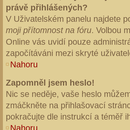
právě přihlášených?
V Uživatelském panelu najdete p
moji přítomnost na fóru
. Volbou 
Online vás uvidí pouze administrá
započítáváni mezi skryté uživatel
Nahoru
Zapomněl jsem heslo!
Nic se neděje, vaše heslo můžem
zmáčkněte na přihlašovací stránc
pokračujte dle instrukcí a téměř i
Nahoru