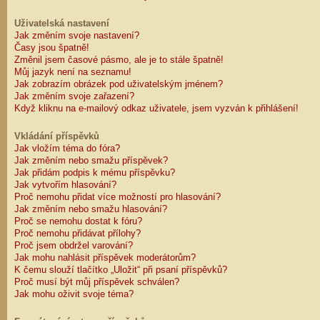
Uživatelská nastavení
Jak změním svoje nastavení?
Časy jsou špatně!
Změnil jsem časové pásmo, ale je to stále špatně!
Můj jazyk není na seznamu!
Jak zobrazím obrázek pod uživatelským jménem?
Jak změním svoje zařazení?
Když kliknu na e-mailový odkaz uživatele, jsem vyzván k přihlášení!
Vkládání příspěvků
Jak vložím téma do fóra?
Jak změním nebo smažu příspěvek?
Jak přidám podpis k mému příspěvku?
Jak vytvořím hlasování?
Proč nemohu přidat více možností pro hlasování?
Jak změním nebo smažu hlasování?
Proč se nemohu dostat k fóru?
Proč nemohu přidávat přílohy?
Proč jsem obdržel varování?
Jak mohu nahlásit příspěvek moderátorům?
K čemu slouží tlačítko „Uložit“ při psaní příspěvků?
Proč musí být můj příspěvek schválen?
Jak mohu oživit svoje téma?