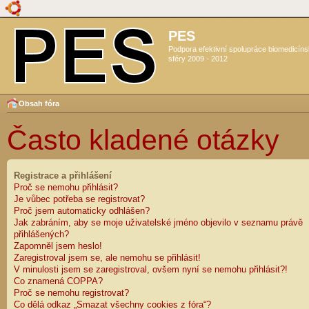
PES
Podpora efektivní spolupráce biomedicín
sféry 2009 - 2012
Obsah fóra
Často kladené otázky
Registrace a přihlášení
Proč se nemohu přihlásit?
Je vůbec potřeba se registrovat?
Proč jsem automaticky odhlášen?
Jak zabráním, aby se moje uživatelské jméno objevilo v seznamu právě
přihlášených?
Zapomněl jsem heslo!
Zaregistroval jsem se, ale nemohu se přihlásit!
V minulosti jsem se zaregistroval, ovšem nyní se nemohu přihlásit?!
Co znamená COPPA?
Proč se nemohu registrovat?
Co dělá odkaz „Smazat všechny cookies z fóra“?