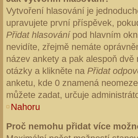
Vytvoření hlasování je jednoduch
upravujete první příspěvek, pokud
Přidat hlasování
pod hlavním okn
nevidíte, zřejmě nemáte oprávněn
název ankety a pak alespoň dvě
otázky a klikněte na
Přidat odpo
anketu, kde 0 znamená neomezen
můžete zadat, určuje administrát
Nahoru
Proč nemohu přidat více možno