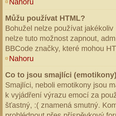
Nahoru
Můžu používat HTML?
Bohužel nelze používat jakékoliv
nelze tuto možnost zapnout, admi
BBCode značky, které mohou HT
Nahoru
Co to jsou smajlíci (emotikony
Smajlíci, neboli emotikony jsou m
k vyjádření výrazu emocí za použ
šťastný, :( znamená smutný. Kom
prohlédnout přes příspěvkový for