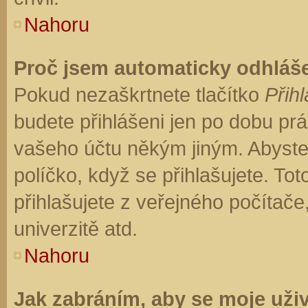
Nahoru
Proč jsem automaticky odhláš
Pokud nezaškrtnete tlačítko
Přihl
budete přihlášeni jen po dobu prá
vašeho účtu někým jiným. Abyste z
políčko, když se přihlašujete. T
přihlašujete z veřejného počítače
univerzitě atd.
Nahoru
Jak zabráním, aby se moje uži