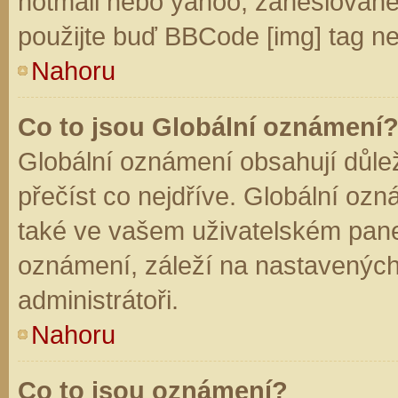
hotmail nebo yahoo, zaheslované
použijte buď BBCode [img] tag ne
Nahoru
Co to jsou Globální oznámení
Globální oznámení obsahují důleži
přečíst co nejdříve. Globální oz
také ve vašem uživatelském panelu
oznámení, záleží na nastavených
administrátoři.
Nahoru
Co to jsou oznámení?