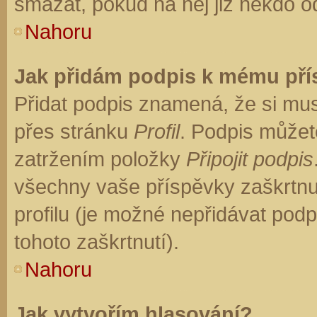
smazat, pokud na něj již někdo o
Nahoru
Jak přidám podpis k mému př
Přidat podpis znamená, že si musí
přes stránku
Profil
. Podpis můžet
zatržením položky
Připojit podpis
všechny vaše příspěvky zaškrtnu
profilu (je možné nepřidávat po
tohoto zaškrtnutí).
Nahoru
Jak vytvořím hlasování?