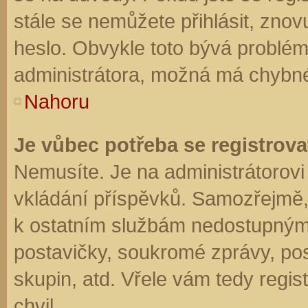
stále se nemůžete přihlásit, znov
heslo. Obvykle toto bývá problém
administrátora, možná má chybné
Nahoru
Je vůbec potřeba se registrova
Nemusíte. Je na administrátorovi f
vkládání příspěvků. Samozřejmě,
k ostatním službám nedostupným
postavičky, soukromé zprávy, posí
skupin, atd. Vřele vám tedy regis
chvil.