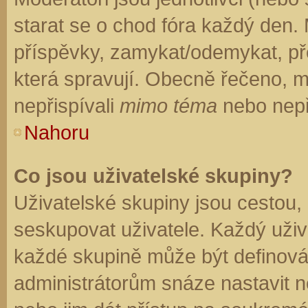
starat se o chod fóra každý den.
příspěvky, zamykat/odemykat, př
která spravují. Obecně řečeno, mo
nepřispívali
mimo téma
nebo nepři
Nahoru
Co jsou uživatelské skupiny?
Uživatelské skupiny jsou cestou,
seskupovat uživatele. Každý uživa
každé skupině může být definován
administrátorům snáze nastavit n